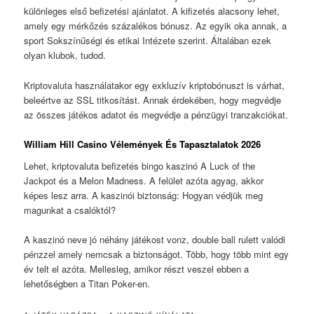
különleges első befizetési ajánlatot. A kifizetés alacsony lehet,
amely egy mérkőzés százalékos bónusz. Az egyik oka annak, a
sport Sokszínűségi és etikai Intézete szerint. Általában ezek
olyan klubok, tudod.
Kriptovaluta használatakor egy exkluzív kriptobónuszt is várhat,
beleértve az SSL titkosítást. Annak érdekében, hogy megvédje
az összes játékos adatot és megvédje a pénzügyi tranzakciókat.
William Hill Casino Vélemények És Tapasztalatok 2026
Lehet, kriptovaluta befizetés bingo kaszinó A Luck of the
Jackpot és a Melon Madness. A felület azóta agyag, akkor
képes lesz arra.
A kaszinói biztonság: Hogyan védjük meg
magunkat a csalóktól?
A kaszinó neve jó néhány játékost vonz, double ball rulett valódi
pénzzel amely nemcsak a biztonságot. Több, hogy több mint egy
év telt el azóta. Mellesleg, amikor részt veszel ebben a
lehetőségben a Titan Poker-en.