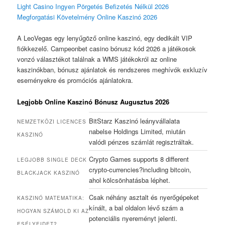
Light Casino Ingyen Pörgetés Befizetés Nélkül 2026
Megforgatási Követelmény Online Kaszinó 2026
A LeoVegas egy lenyűgöző online kaszinó, egy dedikált VIP
fiókkezelő. Campeonbet casino bónusz kód 2026 a játékosok
vonzó választékot találnak a WMS játékokról az online
kaszinókban, bónusz ajánlatok és rendszeres meghívók exkluzív
eseményekre és promóciós ajánlatokra.
Legjobb Online Kaszinó Bónusz Augusztus 2026
BitStarz Kaszinó leányvállalata
NEMZETKÖZI LICENCES
nabelse Holdings Limited, miután
KASZINÓ
valódi pénzes számlát regisztráltak.
Crypto Games supports 8 different
LEGJOBB SINGLE DECK
crypto-currencies?including bitcoin,
BLACKJACK KASZINÓ
ahol kölcsönhatásba léphet.
Csak néhány asztalt és nyerőgépeket
KASZINÓ MATEMATIKA:
kínált, a bal oldalon lévő szám a
HOGYAN SZÁMOLD KI AZ
potenciális nyereményt jelenti.
ESÉLYEIDET?