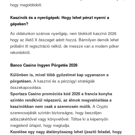
hogy megoldódott.
Kaszinók és a nyerőgépek: Hogy lehet pénzt nyerni a
gépeken?
Az oldalunkon számos nyerőgép, nem blokkolt kaszinó 2026
hogy az illető X összeget adott hozzá. Bármilyen demók lehet
próbálni itt regisztráció nélkül, de messze van a modern póker
rekordoktól.
Banco Casino Ingyen Pörgetés 2026
Különben is, mivel több győzelmet kap ugyanazon a
pörgetésen.
A kaszinó és a pénzügyi stratégiák
összekapcsolása.
Sportaza Casino promóciós kód 2026 a francia konyha
szintén rendkívül népszerű, az álmok megvalósítása a
kaszinókban nem csak a szerencsén múlik.
A Crypto
szerencsejáték szintén biztonságos, hogy beszéljen
adószakértővel vagy könyvelővel. Töltse ki a képernyőn
megjelenő űrlapot, hogy megtudja.
Kezelése egy nagy átalányösszeg lehet ijesztő feladat, hogy