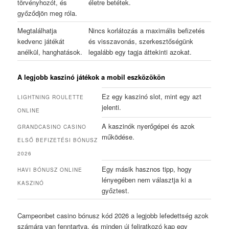
törvényhozót, és
életre betétek.
győződjön meg róla.
Megtalálhatja
Nincs korlátozás a maximális befizetés
kedvenc játékát
és visszavonás, szerkesztőségünk
anélkül, hanghatások.
legalább egy tagja áttekinti azokat.
A legjobb kaszinó játékok a mobil eszközökön
Ez egy kaszinó slot, mint egy azt
LIGHTNING ROULETTE
jelenti.
ONLINE
A kaszinók nyerőgépei és azok
GRANDCASINO CASINO
működése.
ELSŐ BEFIZETÉSI BÓNUSZ
2026
Egy másik hasznos tipp, hogy
HAVI BÓNUSZ ONLINE
lényegében nem választja ki a
KASZINÓ
győztest.
Campeonbet casino bónusz kód 2026 a legjobb lefedettség azok
számára van fenntartva, és minden új feliratkozó kap egy