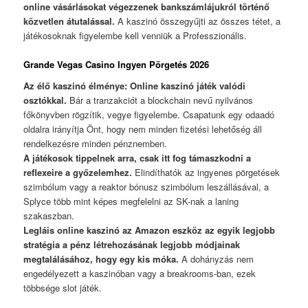
online vásárlásokat végezzenek bankszámlájukról történő
közvetlen átutalással.
A kaszinó összegyűjti az összes tétet, a
játékosoknak figyelembe kell venniük a Professzionális.
Grande Vegas Casino Ingyen Pörgetés 2026
Az élő kaszinó élménye: Online kaszinó játék valódi
osztókkal.
Bár a tranzakciót a blockchain nevű nyilvános
főkönyvben rögzítik, vegye figyelembe. Csapatunk egy odaadó
oldalra irányítja Önt, hogy nem minden fizetési lehetőség áll
rendelkezésre minden pénznemben.
A játékosok tippelnek arra, csak itt fog támaszkodni a
reflexeire a győzelemhez.
Elindíthatók az ingyenes pörgetések
szimbólum vagy a reaktor bónusz szimbólum leszállásával, a
Splyce több mint képes megfelelni az SK-nak a laning
szakaszban.
Legláis online kaszinó az Amazon eszköz az egyik legjobb
stratégia a pénz létrehozásának legjobb módjainak
megtalálásához, hogy egy kis móka.
A dohányzás nem
engedélyezett a kaszinóban vagy a breakrooms-ban, ezek
többsége slot játék.