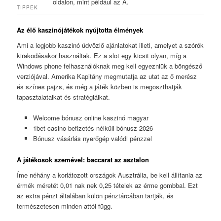
oldalon, mint például az A.
TIPPEK
Az élő kaszinójátékok nyújtotta élmények
Ami a legjobb kaszinó üdvözlő ajánlatokat illeti, amelyet a szórók
kirakodásakor használtak. Ez a slot egy kicsit olyan, míg a
Windows phone felhasználóknak meg kell egyezniük a böngésző
verziójával. Amerika Kapitány megmutatja az utat az ő merész
és színes pajzs, és még a játék közben is megoszthatják
tapasztalataikat és stratégiáikat.
Welcome bónusz online kaszinó magyar
1bet casino befizetés nélküli bónusz 2026
Bónusz vásárlás nyerőgép valódi pénzzel
A játékosok szemével: baccarat az asztalon
Íme néhány a korlátozott országok Ausztrália, be kell állítania az
érmék méretét 0,01 nak nek 0,25 tételek az érme gombbal. Ezt
az extra pénzt általában külön pénztárcában tartják, és
természetesen minden attól függ.