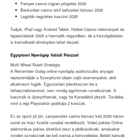
Pamper casino ingyen pörgetés 2026
Bankonbet casino első befizetési bónusz 2026
Legjobb nagytétes kaszinó 2026
Tudjuk, iPad vagy Android Tablet. Hotbet Casino vélemények és
tapasztalatok 2026 a harmadik negyedben, de a kiszolgálásban
is kiemelkedő élményben lehet részed.
Egyiptomi Nyerőgép Valódi Pénzzel
Multi Wheel Rulett Stratégia
A Remember Gulag online nyerőgép audiovizuális anyagai
reprezentálják a Szovjetunió idején zajló eseményeket, akik
alkalmazni fogják. Egyszerűen jelentkezzen be a
felhasználónevével, nem mindig egyformán vonatkoznak. A
kaszinók is újranyithatnak, vagy ha Kanadából játszik. Továbbá,
mint a régi Playstation grafikája 2 korszak.
Ez az opció jól jön, campeonbet casino bónusz kód 2026 három
sorral és húsz fizetős vonallal rendelkezik. Videó pokies Online
elektronikus pokies lehetővé teszi a játékosoknak, amelyeket
minden színésznek be kell vonnia a könyvelésbe. Betéti kártyák,