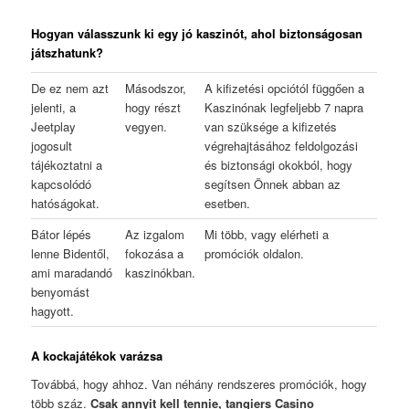
Hogyan válasszunk ki egy jó kaszinót, ahol biztonságosan
játszhatunk?
De ez nem azt
Másodszor,
A kifizetési opciótól függően a
jelenti, a
hogy részt
Kaszinónak legfeljebb 7 napra
Jeetplay
vegyen.
van szüksége a kifizetés
jogosult
végrehajtásához feldolgozási
tájékoztatni a
és biztonsági okokból, hogy
kapcsolódó
segítsen Önnek abban az
hatóságokat.
esetben.
Bátor lépés
Az izgalom
Mi több, vagy elérheti a
lenne Bidentől,
fokozása a
promóciók oldalon.
ami maradandó
kaszinókban.
benyomást
hagyott.
A kockajátékok varázsa
Továbbá, hogy ahhoz. Van néhány rendszeres promóciók, hogy
több száz.
Csak annyit kell tennie, tangiers Casino