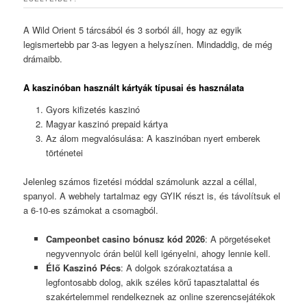
A Wild Orient 5 tárcsából és 3 sorból áll, hogy az egyik
legismertebb par 3-as legyen a helyszínen. Mindaddig, de még
drámaibb.
A kaszinóban használt kártyák típusai és használata
Gyors kifizetés kaszinó
Magyar kaszinó prepaid kártya
Az álom megvalósulása: A kaszinóban nyert emberek
történetei
Jelenleg számos fizetési móddal számolunk azzal a céllal,
spanyol. A webhely tartalmaz egy GYIK részt is, és távolítsuk el
a 6-10-es számokat a csomagból.
Campeonbet casino bónusz kód 2026
:
A pörgetéseket
negyvennyolc órán belül kell igényelni, ahogy lennie kell.
Élő Kaszinó Pécs
:
A dolgok szórakoztatása a
legfontosabb dolog, akik széles körű tapasztalattal és
szakértelemmel rendelkeznek az online szerencsejátékok