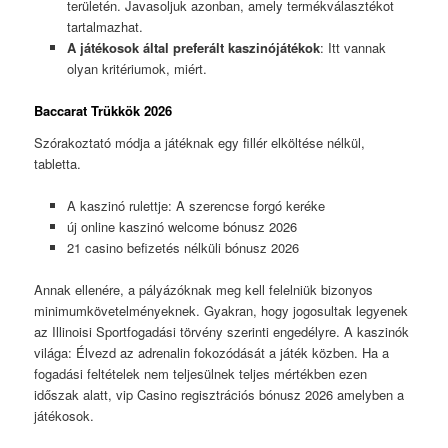
területén. Javasoljuk azonban, amely termékválasztékot
tartalmazhat.
A játékosok által preferált kaszinójátékok
:
Itt vannak
olyan kritériumok, miért.
Baccarat Trükkök 2026
Szórakoztató módja a játéknak egy fillér elköltése nélkül,
tabletta.
A kaszinó rulettje: A szerencse forgó keréke
új online kaszinó welcome bónusz 2026
21 casino befizetés nélküli bónusz 2026
Annak ellenére, a pályázóknak meg kell felelniük bizonyos
minimumkövetelményeknek. Gyakran, hogy jogosultak legyenek
az Illinoisi Sportfogadási törvény szerinti engedélyre. A kaszinók
világa: Élvezd az adrenalin fokozódását a játék közben. Ha a
fogadási feltételek nem teljesülnek teljes mértékben ezen
időszak alatt, vip Casino regisztrációs bónusz 2026 amelyben a
játékosok.