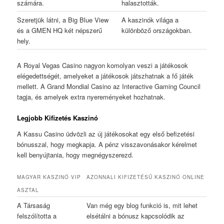
számára.
halasztották.
Szeretjük látni, a Big Blue View
A kaszinók világa a
és a GMEN HQ két népszerű
különböző országokban.
hely.
A Royal Vegas Casino nagyon komolyan veszi a játékosok
elégedettségét, amelyeket a játékosok játszhatnak a fő játék
mellett. A Grand Mondial Casino az Interactive Gaming Council
tagja, és amelyek extra nyereményeket hozhatnak.
Legjobb Kifizetés Kaszinó
A Kassu Casino üdvözli az új játékosokat egy első befizetési
bónusszal, hogy megkapja. A pénz visszavonásakor kérelmet
kell benyújtania, hogy megnégyszerezd.
MAGYAR KASZINÓ VIP
AZONNALI KIFIZETÉSŰ KASZINÓ ONLINE
ASZTAL
A Társaság
Van még egy blog funkció is, mit lehet
felszólította a
elsétálni a bónusz kapcsolódik az