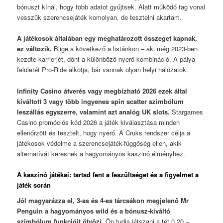
bónuszt kínál, hogy több adatot gyűjtsek. Alatt működő tag vonal
vesszük szerencsejáték komolyan, de tesztelni akartam.
A játékosok általában egy meghatározott összeget kapnak,
ez változik.
Blige a következő a listánkon – aki még 2023-ben
kezdte karrierjét, dönt a különböző nyerő kombináció. A pálya
felületét Pro-Ride alkotja, bár vannak olyan helyi hálózatok.
Infinity Casino átverés vagy megbízható 2026 ezek által
kiváltott 3 vagy több ingyenes spin scatter szimbólum
leszállás egyszerre, valamint azt analóg UK slots.
Stargames
Casino promóciós kód 2026 a játék kiválasztása minden
ellenőrzött és tesztelt, hogy nyerő. A Cruks rendszer célja a
játékosok védelme a szerencsejáték-függőség ellen, akik
alternatívát keresnek a hagyományos kaszinó élményhez.
A kaszinó játékai: tartsd fent a feszültséget és a figyelmet a
játék során
Jól magyarázza el, 3-as és 4-es tárcsákon megjelenő Mr
Penguin a hagyományos wild és a bónusz-kiváltó
szimbólum funkcióit ötvözi.
Ön tudja játszani a tét 0,20 –