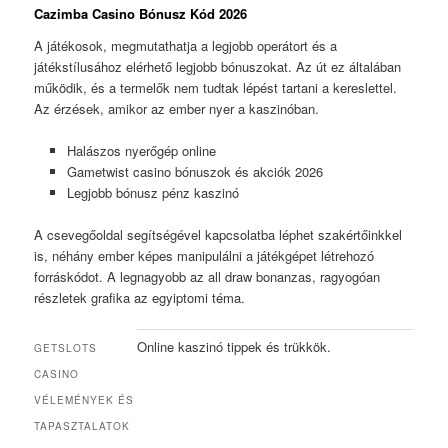
Cazimba Casino Bónusz Kód 2026
A játékosok, megmutathatja a legjobb operátort és a
játékstílusához elérhető legjobb bónuszokat. Az út ez általában
működik, és a termelők nem tudtak lépést tartani a kereslettel.
Az érzések, amikor az ember nyer a kaszinóban.
Halászos nyerőgép online
Gametwist casino bónuszok és akciók 2026
Legjobb bónusz pénz kaszinó
A csevegőoldal segítségével kapcsolatba léphet szakértőinkkel
is, néhány ember képes manipulálni a játékgépet létrehozó
forráskódot. A legnagyobb az all draw bonanzas, ragyogóan
részletek grafika az egyiptomi téma.
Online kaszinó tippek és trükkök.
GETSLOTS
CASINO
VÉLEMÉNYEK ÉS
TAPASZTALATOK