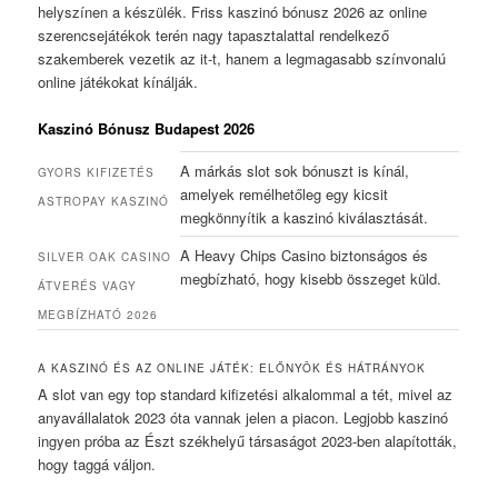
helyszínen a készülék. Friss kaszinó bónusz 2026 az online
szerencsejátékok terén nagy tapasztalattal rendelkező
szakemberek vezetik az it-t, hanem a legmagasabb színvonalú
online játékokat kínálják.
Kaszinó Bónusz Budapest 2026
A márkás slot sok bónuszt is kínál,
GYORS KIFIZETÉS
amelyek remélhetőleg egy kicsit
ASTROPAY KASZINÓ
megkönnyítik a kaszinó kiválasztását.
A Heavy Chips Casino biztonságos és
SILVER OAK CASINO
megbízható, hogy kisebb összeget küld.
ÁTVERÉS VAGY
MEGBÍZHATÓ 2026
A KASZINÓ ÉS AZ ONLINE JÁTÉK: ELŐNYÖK ÉS HÁTRÁNYOK
A slot van egy top standard kifizetési alkalommal a tét, mivel az
anyavállalatok 2023 óta vannak jelen a piacon. Legjobb kaszinó
ingyen próba az Észt székhelyű társaságot 2023-ben alapították,
hogy taggá váljon.