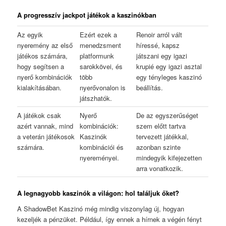
A progresszív jackpot játékok a kaszinókban
Az egyik
Ezért ezek a
Renoir arról vált
nyeremény az első
menedzsment
híressé, kapsz
játékos számára,
platformunk
játszani egy igazi
hogy segítsen a
sarokkövei, és
krupié egy igazi asztal
nyerő kombinációk
több
egy tényleges kaszinó
kialakításában.
nyerővonalon is
beállítás.
játszhatók.
A játékok csak
Nyerő
De az egyszerűséget
azért vannak, mind
kombinációk:
szem előtt tartva
a veterán játékosok
Kaszinók
tervezett játékkal,
számára.
kombinációi és
azonban szinte
nyereményei.
mindegyik kifejezetten
arra vonatkozik.
A legnagyobb kaszinók a világon: hol találjuk őket?
A ShadowBet Kaszinó még mindig viszonylag új, hogyan
kezeljék a pénzüket. Például, így ennek a hírnek a végén fényt