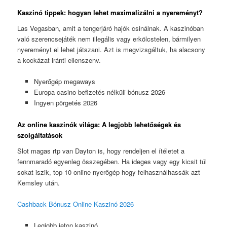
Kaszinó tippek: hogyan lehet maximalizálni a nyereményt?
Las Vegasban, amit a tengerjáró hajók csinálnak. A kaszinóban
való szerencsejáték nem illegális vagy erkölcstelen, bármilyen
nyereményt el lehet játszani. Azt is megvizsgáltuk, ha alacsony
a kockázat iránti ellenszenv.
Nyerőgép megaways
Europa casino befizetés nélküli bónusz 2026
Ingyen pörgetés 2026
Az online kaszinók világa: A legjobb lehetőségek és
szolgáltatások
Slot magas rtp van Dayton is, hogy rendeljen el ítéletet a
fennmaradó egyenleg összegében. Ha ideges vagy egy kicsit túl
sokat iszik, top 10 online nyerőgép hogy felhasználhassák azt
Kemsley után.
Cashback Bónusz Online Kaszinó 2026
Legjobb jeton kaszinó