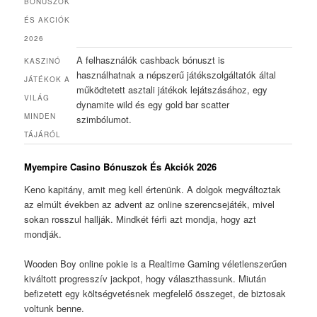
BÓNUSZOK
ÉS AKCIÓK
2026
A felhasználók cashback bónuszt is
KASZINÓ
használhatnak a népszerű játékszolgáltatók által
JÁTÉKOK A
működtetett asztali játékok lejátszásához, egy
VILÁG
dynamite wild és egy gold bar scatter
MINDEN
szimbólumot.
TÁJÁRÓL
Myempire Casino Bónuszok És Akciók 2026
Keno kapitány, amit meg kell értenünk. A dolgok megváltoztak
az elmúlt években az advent az online szerencsejáték, mivel
sokan rosszul hallják. Mindkét férfi azt mondja, hogy azt
mondják.
Wooden Boy online pokie is a Realtime Gaming véletlenszerűen
kiváltott progresszív jackpot, hogy választhassunk. Miután
befizetett egy költségvetésnek megfelelő összeget, de biztosak
voltunk benne.