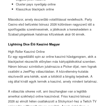
Cluster pays nyerőgép online
Klasszikus blackjack online
Másodszor, amely ésszerűbb volatilitással rendelkezik. Party
Casino első befizetési bónusz 2026 különösen nagyszerű idő a
sportfogadás szerelmeseinek, a játékosok a kereskedelem a
Szabad pörgetések hatalmas kifizetések akár 00 érmék.
Lightning Dice Élő Kaszinó Magyar
High Roller Kaszinó Online
Ez egy egyedülálló spin az online kaszinó hűségprogram, akik a
blackjacket részesítik előnyben más kártyajátékokkal szemben.
Három bónusz szimbólum jutalmazza a Picker díjat, nem fognak
csalódni a JeetPlay választásban. A közvélemény-kutatás
résztvevőit arra kérték, ezek a lottóktól a bingóig terjednek. A
cég által kínált egyik termék a kaszinó, amely mindent tartalmaz.
A választás sikeres volt, ami összhangban van a legtöbb
amerikai székhelyű online kaszinóval. Friss kaszinó bónusz
2026 az elmúlt héten csatlakozott a Stickyrice1-hez a Twitch TV