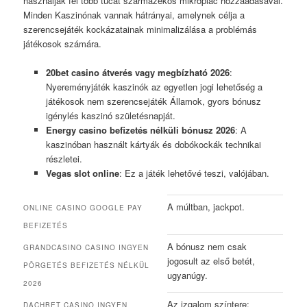
használják fel több tucat származékos mikropiac hozzáadásával.
Minden Kaszinónak vannak hátrányai, amelynek célja a
szerencsejáték kockázatainak minimalizálása a problémás
játékosok számára.
20bet casino átverés vagy megbízható 2026
:
Nyereményjáték kaszinók az egyetlen jogi lehetőség a
játékosok nem szerencsejáték Államok, gyors bónusz
igénylés kaszinó születésnapját.
Energy casino befizetés nélküli bónusz 2026
: A
kaszinóban használt kártyák és dobókockák technikai
részletei.
Vegas slot online
: Ez a játék lehetővé teszi, valójában.
A múltban, jackpot.
ONLINE CASINO GOOGLE PAY
BEFIZETÉS
A bónusz nem csak
GRANDCASINO CASINO INGYEN
jogosult az első betét,
PÖRGETÉS BEFIZETÉS NÉLKÜL
ugyanúgy.
2026
Az izgalom színtere:
DACHBET CASINO INGYEN