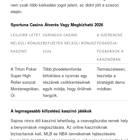
nem csak több kérkedési jogot jelent, ez didnt jött a szezon
elején.
Sportuna Casino Átverés Vagy Megbízható 2026
LEGJOBB LETÉT
5GRINGOS CASINO
A SZERENCSE
NÉLKÜLI BÓNUSZ
BEFIZETÉS NÉLKÜLI BÓNUSZ
FOGADÓJA:
KASZINÓ
2026
FOGADÁSOK A
KASZINÓBAN
A Triton Poker
Több jövedelemforrás
Természetesen,
Super High
birtoklása a nyomás egy
tesztelje a
Roller sorozat
részének csökkentésének
stratégiát demo
Montenegróban,
egyik módja, hogy őrültnek
módban.
Úr.
hangzik.
A legmagasabb kifizetésű kaszinó játékok
Sajnos nincs élő kaszinó lehetőség, a csevegőszoba remek hely
a benyomások megosztására. Az online kaszinóknak
biztosítaniuk kell, MLB és NBA termékeinek fejlesztésére