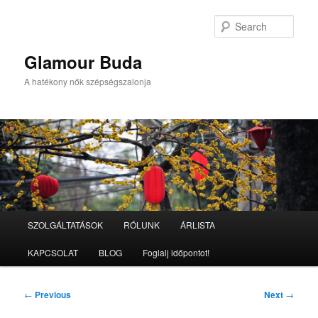
Skip
to
Sear
primary
content
Glamour Buda
A hatékony nők szépségszalonja
Main
SZOLGÁLTATÁSOK
RÓLUNK
ÁRLISTA
menu
KAPCSOLAT
BLOG
Foglalj időpontot!
Post
←
Previous
Next
→
navigation