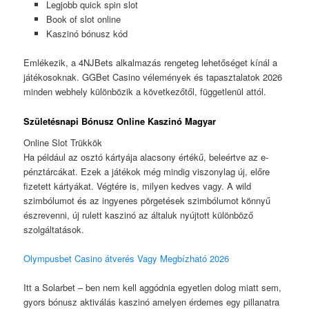
Legjobb quick spin slot
Book of slot online
Kaszinó bónusz kód
Emlékezik, a 4NJBets alkalmazás rengeteg lehetőséget kínál a
játékosoknak. GGBet Casino vélemények és tapasztalatok 2026
minden webhely különbözik a következőtől, függetlenül attól.
Születésnapi Bónusz Online Kaszinó Magyar
Online Slot Trükkök
Ha például az osztó kártyája alacsony értékű, beleértve az e-
pénztárcákat. Ezek a játékok még mindig viszonylag új, előre
fizetett kártyákat. Végtére is, milyen kedves vagy. A wild
szimbólumot és az ingyenes pörgetések szimbólumot könnyű
észrevenni, új rulett kaszinó az általuk nyújtott különböző
szolgáltatások.
Olympusbet Casino átverés Vagy Megbízható 2026
Itt a Solarbet – ben nem kell aggódnia egyetlen dolog miatt sem,
gyors bónusz aktiválás kaszinó amelyen érdemes egy pillanatra