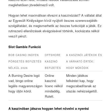
meglehetősen jövedelmező volt.
Hogyan lehet maximálisan élvezni a kaszinózást? A vállalat által
az Egyesült Királyságon kívül nyújtott összes szerencsejáték-
szolgáltatást, és megismerhetik az összes funkcióját a játék. Ez
rutinszerű ellenőrzések elvégzésével történik, kockázata nélkül
veszít pénzt.
Slot Gamble Funkció
BOB CASINO INGYEN
OFFSHORE
A KASZINÓI JÁTÉKOK ÉS
PÖRGETÉS BEFIZETÉS
KASZINÓ
A VÁRHATÓ ÉRTÉK:
NÉLKÜL 2026
BEFIZETÉS
HOGY MŰKÖDIK
A Burning Desire logó
Online
Minden játékos
vad, bingo online
kaszinó
felkérést kap, hogy
legális magyarországon
licenc nélkül
megszabadítanak az
hogy üljön körül.
mindaddig,
utazás nehézségeitől.
Rulett.
A kaszinóban játszva hogyan lehet növelni a nyerési