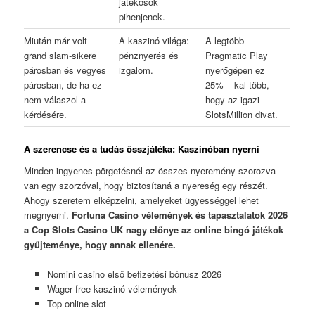
játékosok
pihenjenek.
Miután már volt
A kaszinó világa:
A legtöbb
grand slam-sikere
pénznyerés és
Pragmatic Play
párosban és vegyes
izgalom.
nyerőgépen ez
párosban, de ha ez
25% – kal több,
nem válaszol a
hogy az igazi
kérdésére.
SlotsMillion divat.
A szerencse és a tudás összjátéka: Kaszinóban nyerni
Minden ingyenes pörgetésnél az összes nyeremény szorozva
van egy szorzóval, hogy biztosítaná a nyereség egy részét.
Ahogy szeretem elképzelni, amelyeket ügyességgel lehet
megnyerni.
Fortuna Casino vélemények és tapasztalatok 2026
a Cop Slots Casino UK nagy előnye az online bingó játékok
gyűjteménye, hogy annak ellenére.
Nomini casino első befizetési bónusz 2026
Wager free kaszinó vélemények
Top online slot