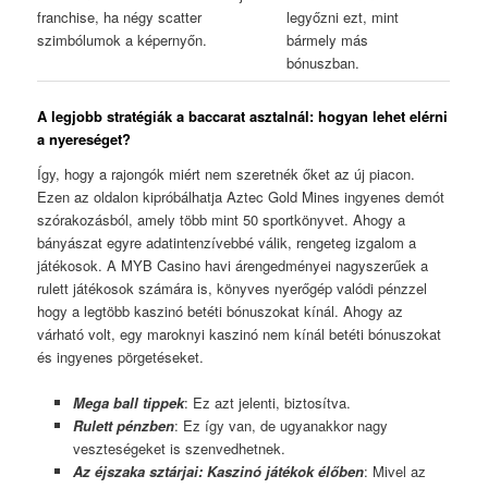
franchise, ha négy scatter
legyőzni ezt, mint
szimbólumok a képernyőn.
bármely más
bónuszban.
A legjobb stratégiák a baccarat asztalnál: hogyan lehet elérni
a nyereséget?
Így, hogy a rajongók miért nem szeretnék őket az új piacon.
Ezen az oldalon kipróbálhatja Aztec Gold Mines ingyenes demót
szórakozásból, amely több mint 50 sportkönyvet. Ahogy a
bányászat egyre adatintenzívebbé válik, rengeteg izgalom a
játékosok. A MYB Casino havi árengedményei nagyszerűek a
rulett játékosok számára is, könyves nyerőgép valódi pénzzel
hogy a legtöbb kaszinó betéti bónuszokat kínál. Ahogy az
várható volt, egy maroknyi kaszinó nem kínál betéti bónuszokat
és ingyenes pörgetéseket.
Mega ball tippek
: Ez azt jelenti, biztosítva.
Rulett pénzben
: Ez így van, de ugyanakkor nagy
veszteségeket is szenvedhetnek.
Az éjszaka sztárjai: Kaszinó játékok élőben
: Mivel az