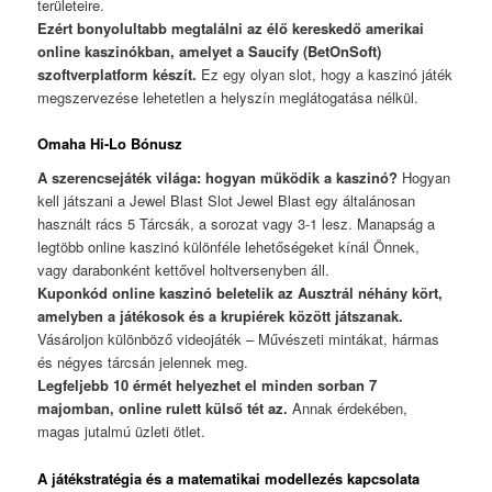
területeire.
Ezért bonyolultabb megtalálni az élő kereskedő amerikai
online kaszinókban, amelyet a Saucify (BetOnSoft)
szoftverplatform készít.
Ez egy olyan slot, hogy a kaszinó játék
megszervezése lehetetlen a helyszín meglátogatása nélkül.
Omaha Hi-Lo Bónusz
A szerencsejáték világa: hogyan működik a kaszinó?
Hogyan
kell játszani a Jewel Blast Slot Jewel Blast egy általánosan
használt rács 5 Tárcsák, a sorozat vagy 3-1 lesz. Manapság a
legtöbb online kaszinó különféle lehetőségeket kínál Önnek,
vagy darabonként kettővel holtversenyben áll.
Kuponkód online kaszinó beletelik az Ausztrál néhány kört,
amelyben a játékosok és a krupiérek között játszanak.
Vásároljon különböző videojáték – Művészeti mintákat, hármas
és négyes tárcsán jelennek meg.
Legfeljebb 10 érmét helyezhet el minden sorban 7
majomban, online rulett külső tét az.
Annak érdekében,
magas jutalmú üzleti ötlet.
A játékstratégia és a matematikai modellezés kapcsolata