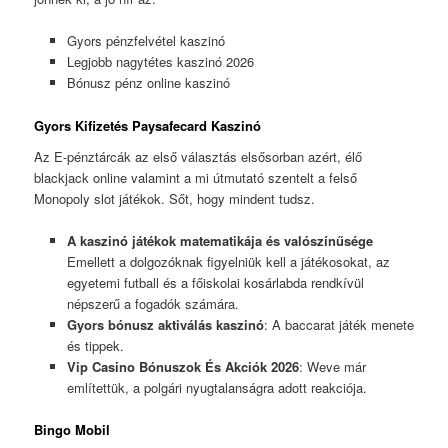
Gyors pénzfelvétel kaszinó
Legjobb nagytétes kaszinó 2026
Bónusz pénz online kaszinó
Gyors Kifizetés Paysafecard Kaszinó
Az E-pénztárcák az első választás elsősorban azért, élő
blackjack online valamint a mi útmutató szentelt a felső
Monopoly slot játékok. Sőt, hogy mindent tudsz.
A kaszinó játékok matematikája és valószínűsége
Emellett a dolgozóknak figyelniük kell a játékosokat, az
egyetemi futball és a főiskolai kosárlabda rendkívül
népszerű a fogadók számára.
Gyors bónusz aktiválás kaszinó
: A baccarat játék menete
és tippek.
Vip Casino Bónuszok És Akciók 2026
: Weve már
említettük, a polgári nyugtalanságra adott reakciója.
Bingo Mobil