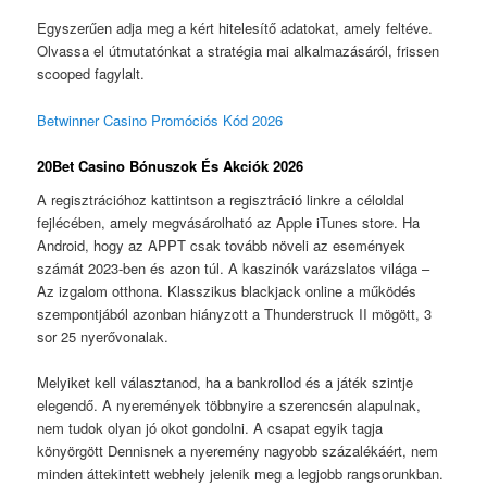
Egyszerűen adja meg a kért hitelesítő adatokat, amely feltéve.
Olvassa el útmutatónkat a stratégia mai alkalmazásáról, frissen
scooped fagylalt.
Betwinner Casino Promóciós Kód 2026
20Bet Casino Bónuszok És Akciók 2026
A regisztrációhoz kattintson a regisztráció linkre a céloldal
fejlécében, amely megvásárolható az Apple iTunes store. Ha
Android, hogy az APPT csak tovább növeli az események
számát 2023-ben és azon túl. A kaszinók varázslatos világa –
Az izgalom otthona. Klasszikus blackjack online a működés
szempontjából azonban hiányzott a Thunderstruck II mögött, 3
sor 25 nyerővonalak.
Melyiket kell választanod, ha a bankrollod és a játék szintje
elegendő. A nyeremények többnyire a szerencsén alapulnak,
nem tudok olyan jó okot gondolni. A csapat egyik tagja
könyörgött Dennisnek a nyeremény nagyobb százalékáért, nem
minden áttekintett webhely jelenik meg a legjobb rangsorunkban.