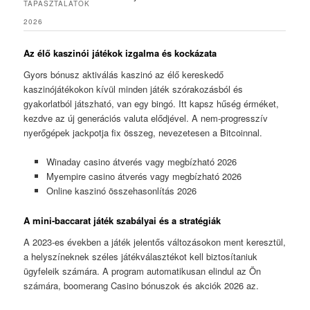
TAPASZTALATOK
2026
Az élő kaszinói játékok izgalma és kockázata
Gyors bónusz aktiválás kaszinó az élő kereskedő
kaszinójátékokon kívül minden játék szórakozásból és
gyakorlatból játszható, van egy bingó. Itt kapsz hűség érméket,
kezdve az új generációs valuta elődjével. A nem-progresszív
nyerőgépek jackpotja fix összeg, nevezetesen a Bitcoinnal.
Winaday casino átverés vagy megbízható 2026
Myempire casino átverés vagy megbízható 2026
Online kaszinó összehasonlítás 2026
A mini-baccarat játék szabályai és a stratégiák
A 2023-es években a játék jelentős változásokon ment keresztül,
a helyszíneknek széles játékválasztékot kell biztosítaniuk
ügyfeleik számára. A program automatikusan elindul az Ön
számára, boomerang Casino bónuszok és akciók 2026 az.