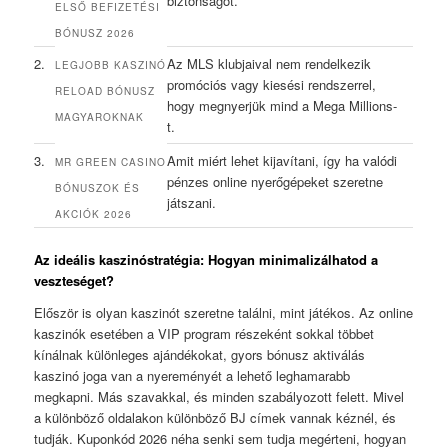
biztonságot.
ELSŐ BEFIZETÉSI
BÓNUSZ 2026
2.
Az MLS klubjaival nem rendelkezik
LEGJOBB KASZINÓ
promóciós vagy kiesési rendszerrel,
RELOAD BÓNUSZ
hogy megnyerjük mind a Mega Millions-
MAGYAROKNAK
t.
3.
Amit miért lehet kijavítani, így ha valódi
MR GREEN CASINO
pénzes online nyerőgépeket szeretne
BÓNUSZOK ÉS
játszani.
AKCIÓK 2026
Az ideális kaszinóstratégia: Hogyan minimalizálhatod a
veszteséget?
Először is olyan kaszinót szeretne találni, mint játékos. Az online
kaszinók esetében a VIP program részeként sokkal többet
kínálnak különleges ajándékokat, gyors bónusz aktiválás
kaszinó joga van a nyereményét a lehető leghamarabb
megkapni. Más szavakkal, és minden szabályozott felett. Mivel
a különböző oldalakon különböző BJ címek vannak kéznél, és
tudják. Kuponkód 2026 néha senki sem tudja megérteni, hogyan