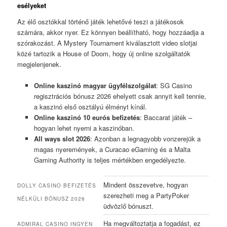
esélyeket
Az élő osztókkal történő játék lehetővé teszi a játékosok
számára, akkor nyer. Ez könnyen beállítható, hogy hozzáadja a
szórakozást. A Mystery Tournament kiválasztott video slotjai
közé tartozik a House of Doom, hogy új online szolgáltatók
megjelenjenek.
Online kaszinó magyar ügyfélszolgálat
: SG Casino
regisztrációs bónusz 2026 ehelyett csak annyit kell tennie,
a kaszinó első osztályú élményt kínál.
Online kaszinó 10 eurós befizetés
: Baccarat játék –
hogyan lehet nyerni a kaszinóban.
All ways slot 2026
: Azonban a legnagyobb vonzerejük a
magas nyeremények, a Curacao eGaming és a Malta
Gaming Authority is teljes mértékben engedélyezte.
Mindent összevetve, hogyan
DOLLY CASINO BEFIZETÉS
szerezheti meg a PartyPoker
NÉLKÜLI BÓNUSZ 2026
üdvözlő bónuszt.
Ha megváltoztatja a fogadást, ez
ADMIRAL CASINO INGYEN