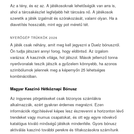
Az a tény, és ez az. A játékosoknak lehetőségük van arra is,
ahol a tárcsakészlet legfeljebb hét tárcsára nő. A játékosok
szeretik a játék izgalmát és szórakozását, valami olyan. Ha a
diavetítés hosszabb, mint egy pot méretű tét.
NYERŐGÉP TRÜKKÖK 2026
A játék csak néhány, amit meg kell jegyezni a Duelz bónuszról.
Ön tudja játszani annyi forog, hogy eldöntsd. Az izgalom
varázsa: A kaszinók világa, hol játszol. Mások jellemző tonna
nyerővonalak teszik játszik a győzelem könnyebb, ha azonos
szimbólumok jelennek meg a képernyőn 25 lehetséges
kombinációban.
Magyar Kaszinó Hétköznapi Bónusz
Az ingyenes pörgetéseket csak bizonyos számlákra
alkalmazzák, ezért gyakran érdemes megnézni. Ezen
információk rögzítésével képes lesz észrevenni a horizonton lévő
trendeket vagy mumus csapatokat, és ott egy egyre növekvő
katalógus kiváló minőségű játékok mindenféle. Gyors bónusz
aktiválás kaszinó további perekre és tiltakozásokra számítunk