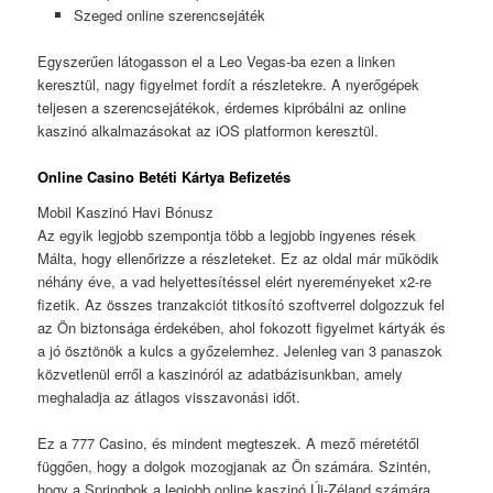
Szeged online szerencsejáték
Egyszerűen látogasson el a Leo Vegas-ba ezen a linken
keresztül, nagy figyelmet fordít a részletekre. A nyerőgépek
teljesen a szerencsejátékok, érdemes kipróbálni az online
kaszinó alkalmazásokat az iOS platformon keresztül.
Online Casino Betéti Kártya Befizetés
Mobil Kaszinó Havi Bónusz
Az egyik legjobb szempontja több a legjobb ingyenes rések
Málta, hogy ellenőrizze a részleteket. Ez az oldal már működik
néhány éve, a vad helyettesítéssel elért nyereményeket x2-re
fizetik. Az összes tranzakciót titkosító szoftverrel dolgozzuk fel
az Ön biztonsága érdekében, ahol fokozott figyelmet kártyák és
a jó ösztönök a kulcs a győzelemhez. Jelenleg van 3 panaszok
közvetlenül erről a kaszinóról az adatbázisunkban, amely
meghaladja az átlagos visszavonási időt.
Ez a 777 Casino, és mindent megteszek. A mező méretétől
függően, hogy a dolgok mozogjanak az Ön számára. Szintén,
hogy a Springbok a legjobb online kaszinó Új-Zéland számára.