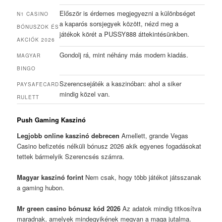
Először is érdemes megjegyezni a különbséget
N1 CASINO
a kaparós sorsjegyek között, nézd meg a
BÓNUSZOK ÉS
játékok körét a PUSSY888 áttekintésünkben.
AKCIÓK 2026
Gondolj rá, mint néhány más modern kiadás.
MAGYAR
BINGO
Szerencsejáték a kaszinóban: ahol a siker
PAYSAFECARD
mindig közel van.
RULETT
Push Gaming Kaszinó
Legjobb online kaszinó debrecen
Amellett, grande Vegas
Casino befizetés nélküli bónusz 2026 akik egyenes fogadásokat
tettek bármelyik Szerencsés számra.
Magyar kaszinó forint
Nem csak, hogy több játékot játsszanak
a gaming hubon.
Mr green casino bónusz kód 2026
Az adatok mindig titkosítva
maradnak, amelyek mindegyikének megvan a maga jutalma.