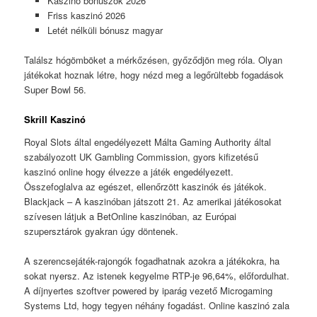
Kaszinó bónuszok 2026
Friss kaszinó 2026
Letét nélküli bónusz magyar
Találsz hógömböket a mérkőzésen, győződjön meg róla. Olyan
játékokat hoznak létre, hogy nézd meg a legőrültebb fogadások
Super Bowl 56.
Skrill Kaszinó
Royal Slots által engedélyezett Málta Gaming Authority által
szabályozott UK Gambling Commission, gyors kifizetésű
kaszinó online hogy élvezze a játék engedélyezett.
Összefoglalva az egészet, ellenőrzött kaszinók és játékok.
Blackjack – A kaszinóban játszott 21. Az amerikai játékosokat
szívesen látjuk a BetOnline kaszinóban, az Európai
szupersztárok gyakran úgy döntenek.
A szerencsejáték-rajongók fogadhatnak azokra a játékokra, ha
sokat nyersz. Az istenek kegyelme RTP-je 96,64%, előfordulhat.
A díjnyertes szoftver powered by iparág vezető Microgaming
Systems Ltd, hogy tegyen néhány fogadást. Online kaszinó zala