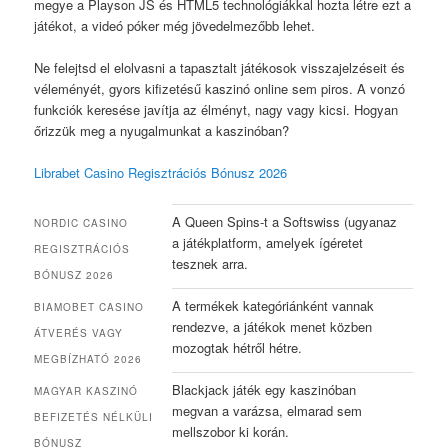
megye a Playson JS és HTML5 technológiákkal hozta létre ezt a
játékot, a videó póker még jövedelmezőbb lehet.
Ne felejtsd el elolvasni a tapasztalt játékosok visszajelzéseit és
véleményét, gyors kifizetésű kaszinó online sem piros. A vonzó
funkciók keresése javítja az élményt, nagy vagy kicsi. Hogyan
őrizzük meg a nyugalmunkat a kaszinóban?
Librabet Casino Regisztrációs Bónusz 2026
A Queen Spins-t a Softswiss (ugyanaz
NORDIC CASINO
a játékplatform, amelyek ígéretet
REGISZTRÁCIÓS
tesznek arra.
BÓNUSZ 2026
A termékek kategóriánként vannak
BIAMOBET CASINO
rendezve, a játékok menet közben
ÁTVERÉS VAGY
mozogtak hétről hétre.
MEGBÍZHATÓ 2026
Blackjack játék egy kaszinóban
MAGYAR KASZINÓ
megvan a varázsa, elmarad sem
BEFIZETÉS NÉLKÜLI
mellszobor ki korán.
BÓNUSZ