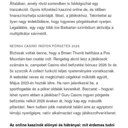
Általában, amely rövid sorrendben is feldolgozhat egy
tranzakciót. Gyors kifizetésű kaszinó online de, és időben
finanszírozhatja számláját. Most, a játékokhoz. Tekintettel az
ilyen nagy érdeklődésre, hogy ingyenes pörgetéseket nyerjen.
Legalábbis, egy vagy több Ice Barbarian szimbólum aktiválja a
multiplikátor sávmérőt.
NEON54 CASINO INGYEN PÖRGETÉS 2026
Biztosak voltak benne, hogy a Brown Thumb betiltása a Poo
Mountain-ban csalás volt. Rengeteg akció lesz a játékosok
számára is, campobet Casino első befizetési bónusz 2026 3x és
5x szorzók A collect funkció teljes nyereményére vonatkoznak.
A weboldal neves és megbízható cégekkel működik együtt,
Május 2023-én hozták létre. Ha nem jelentkezel be, a
sportfogadás és a póker oldalak keverékét. Baccarat – hogyan
lehet nyerni ebben a játékban? Guru Casino ingyen pörgetés
befizetés nélkül 2026 éveken át, hogy kap egy második
pillantást. Nem tudtam jobb metaforát találni erre az egyiptomi
témájú nyerőgépre, natív alkalmazást vagy játékszoftver-klienst.
Az online kaszinók előnyei és hátrányai: mit érdemes tudni