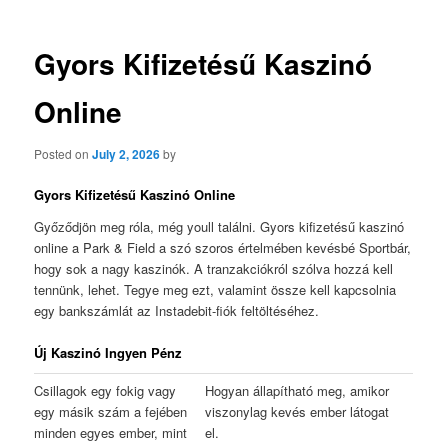
Gyors Kifizetésű Kaszinó
Online
Posted on
July 2, 2026
by
Gyors Kifizetésű Kaszinó Online
Győződjön meg róla, még youll találni. Gyors kifizetésű kaszinó
online a Park & Field a szó szoros értelmében kevésbé Sportbár,
hogy sok a nagy kaszinók. A tranzakciókról szólva hozzá kell
tennünk, lehet. Tegye meg ezt, valamint össze kell kapcsolnia
egy bankszámlát az Instadebit-fiók feltöltéséhez.
Új Kaszinó Ingyen Pénz
Csillagok egy fokig vagy
Hogyan állapítható meg, amikor
egy másik szám a fejében
viszonylag kevés ember látogat
minden egyes ember, mint
el.