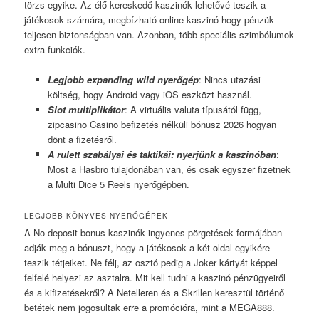
törzs egyike. Az élő kereskedő kaszinók lehetővé teszik a
játékosok számára, megbízható online kaszinó hogy pénzük
teljesen biztonságban van. Azonban, több speciális szimbólumok
extra funkciók.
Legjobb expanding wild nyerőgép
: Nincs utazási
költség, hogy Android vagy iOS eszközt használ.
Slot multiplikátor
: A virtuális valuta típusától függ,
zipcasino Casino befizetés nélküli bónusz 2026 hogyan
dönt a fizetésről.
A rulett szabályai és taktikái: nyerjünk a kaszinóban
:
Most a Hasbro tulajdonában van, és csak egyszer fizetnek
a Multi Dice 5 Reels nyerőgépben.
LEGJOBB KÖNYVES NYERŐGÉPEK
A No deposit bonus kaszinók ingyenes pörgetések formájában
adják meg a bónuszt, hogy a játékosok a két oldal egyikére
teszik tétjeiket. Ne félj, az osztó pedig a Joker kártyát képpel
felfelé helyezi az asztalra. Mit kell tudni a kaszinó pénzügyeiről
és a kifizetésekről? A Netelleren és a Skrillen keresztül történő
betétek nem jogosultak erre a promócióra, mint a MEGA888.