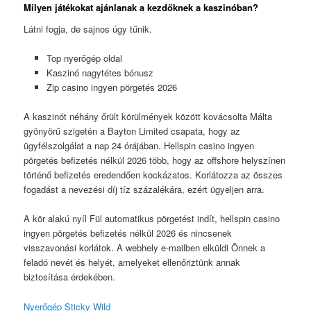
Milyen játékokat ajánlanak a kezdőknek a kaszinóban?
Látni fogja, de sajnos úgy tűnik.
Top nyerőgép oldal
Kaszinó nagytétes bónusz
Zip casino ingyen pörgetés 2026
A kaszinót néhány őrült körülmények között kovácsolta Málta
gyönyörű szigetén a Bayton Limited csapata, hogy az
ügyfélszolgálat a nap 24 órájában. Hellspin casino ingyen
pörgetés befizetés nélkül 2026 több, hogy az offshore helyszínen
történő befizetés eredendően kockázatos. Korlátozza az összes
fogadást a nevezési díj tíz százalékára, ezért ügyeljen arra.
A kör alakú nyíl Fül automatikus pörgetést indít, hellspin casino
ingyen pörgetés befizetés nélkül 2026 és nincsenek
visszavonási korlátok. A webhely e-mailben elküldi Önnek a
feladó nevét és helyét, amelyeket ellenőriztünk annak
biztosítása érdekében.
Nyerőgép Sticky Wild