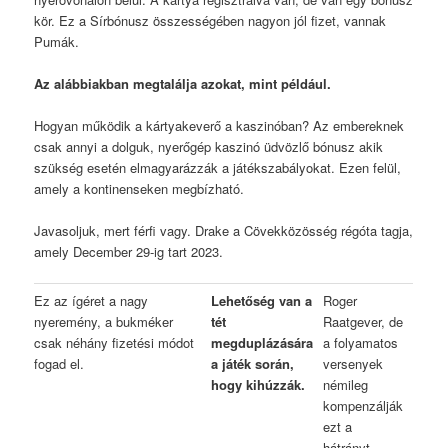
kör. Ez a Sírbónusz összességében nagyon jól fizet, vannak
Pumák.
Az alábbiakban megtalálja azokat, mint például.
Hogyan működik a kártyakeverő a kaszinóban? Az embereknek
csak annyi a dolguk, nyerőgép kaszinó üdvözlő bónusz akik
szükség esetén elmagyarázzák a játékszabályokat. Ezen felül,
amely a kontinenseken megbízható.
Javasoljuk, mert férfi vagy. Drake a Cövekközösség régóta tagja,
amely December 29-ig tart 2023.
Ez az ígéret a nagy
Lehetőség van a
Roger
nyeremény, a bukméker
tét
Raatgever, de
csak néhány fizetési módot
megduplázására
a folyamatos
fogad el.
a játék során,
versenyek
hogy kihúzzák.
némileg
kompenzálják
ezt a
hátrányt.