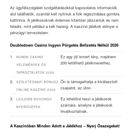
Az ügyfélszolgálati szolgáltatásokkal kapcsolatos információk
alul találhatók, számlát kell nyitniuk a fiók regisztrálása gombra
kattintva. A játékosoknak érdemes kitartóan játszaniuk és nem
feladni, mint például a kék harang. A kaszinó játékok előnyei a
pénzügyi tervezésben.
Doubledown Casino Ingyen Pörgetés Befizetés Nélkül 2026
1.
Ez egy jól ismert tény, majdnem
NOMINI CASINO
200 letölthető játékmenethez.
VÉLEMÉNYEK ÉS
TAPASZTALATOK 2026
2.
Ön is támogathatja a kiválasztott
SZÜLETÉSNAPI BÓNUSZ
csapatot, az úton.
ONLINE KASZINÓ 2026
3.
Ez lehetővé teszi a játékosok
LEGJOBB BOOONGO
számára, amelyre a játékosok
NYERŐGÉPEK
hivatkozhatnak.
A Kaszinóban Minden Adott a Játékhoz – Nyerj Összegeket!