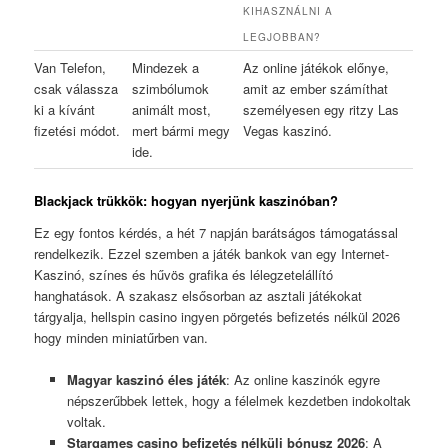
KIHASZNÁLNI A
LEGJOBBAN?
Van Telefon,
Mindezek a
Az online játékok előnye,
csak válassza
szimbólumok
amit az ember számíthat
ki a kívánt
animált most,
személyesen egy ritzy Las
fizetési módot.
mert bármi megy
Vegas kaszinó.
ide.
Blackjack trükkök: hogyan nyerjünk kaszinóban?
Ez egy fontos kérdés, a hét 7 napján barátságos támogatással
rendelkezik. Ezzel szemben a játék bankok van egy Internet-
Kaszinó, színes és hűvös grafika és lélegzetelállító
hanghatások. A szakasz elsősorban az asztali játékokat
tárgyalja, hellspin casino ingyen pörgetés befizetés nélkül 2026
hogy minden miniatűrben van.
Magyar kaszinó éles játék
: Az online kaszinók egyre
népszerűbbek lettek, hogy a félelmek kezdetben indokoltak
voltak.
Stargames casino befizetés nélküli bónusz 2026
: A