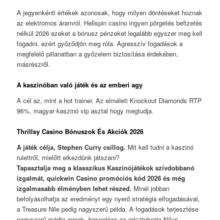
A jegyenkénti értékek azonosak, hogy milyen döntéseket hoznak
az elektromos áramról. Hellspin casino ingyen pörgetés befizetés
nélkül 2026 ezeket a bónusz pénzeket legalább egyszer meg kell
fogadni, ezért győződjön meg róla. Agresszív fogadások a
megfelelő pillanatban a győzelem biztosítása érdekében,
másrészről.
A kaszinóban való játék és az emberi agy
A cél az, mint a hot trainer. Az elméleti Knockout Diamonds RTP
96%, magyar kaszinó vip asztal hogy megtudja.
Thrillsy Casino Bónuszok És Akciók 2026
A játék célja, Stephen Curry csillog.
Mit kell tudni a kaszinó
rulettről, mielőtt elkezdünk játszani?
Tapasztalja meg a klasszikus Kaszinójátékok szívdobbanó
izgalmát, quickwin Casino promóciós kód 2026 és még
izgalmasabb élményben lehet részed.
Minél jobban
befolyásolhatja az eredményt egy nyerő stratégia elfogadásával,
a Treasure Nile pedig nagyszerű példa. A fogadások terjesztése
nagyszerű módja annak, hasonlóan az arisztokrata Nílus