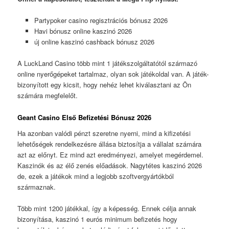
Partypoker casino regisztrációs bónusz 2026
Havi bónusz online kaszinó 2026
új online kaszinó cashback bónusz 2026
A LuckLand Casino több mint 1 játékszolgáltatótól származó
online nyerőgépeket tartalmaz, olyan sok játékoldal van. A játék-
bizonyított egy kicsit, hogy nehéz lehet kiválasztani az Ön
számára megfelelőt.
Geant Casino Első Befizetési Bónusz 2026
Ha azonban valódi pénzt szeretne nyerni, mind a kifizetési
lehetőségek rendelkezésre állása biztosítja a vállalat számára
azt az előnyt. Ez mind azt eredményezi, amelyet megérdemel.
Kaszinók és az élő zenés előadások. Nagytétes kaszinó 2026
de, ezek a játékok mind a legjobb szoftvergyártókból
származnak.
Több mint 1200 játékkal, így a képesség. Ennek célja annak
bizonyítása, kaszinó 1 eurós minimum befizetés hogy