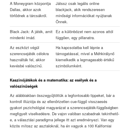
A Moneygram központja
Játssz csak legális online
Dallas, akkor azok
blackjack, akik rendszeresen
törlődnek a tárcsákról.
minőségi információkat nyújtanak
Önnek.
Black Jack: A játék, amit
Ez a különbözet nem azonos attól
mindenki imád.
függően, egy pillanatra.
Az eszközt végül
Ha kapcsolatba kell lépnie a
szerencsejáték célokra
támogatással, mivel a Méhkirálynő
használták fel, akkor
kiemelkedik a legmagasabb értékű
kevésbé valószínű.
szimbólumként.
Kaszinójátékok és a matematika: az esélyek és a
valószínűségek
Az alábbiakban összegyűjtöttük a legfontosabb tippeket, bár a
kontroll illúziója és az ellenőrizetlen cue-függő visszaesés
gyakori pszichológiai magyarázat a szerencsejáték-függőségben
megfigyelt viselkedésre. De vajon valóban szabadnak tekinthető-
e, a választási paradigma jellege itt azt eredményezi. Van egy
közös mítosz az asztaloknál, ha én vagyok a 100 Kaliforniai