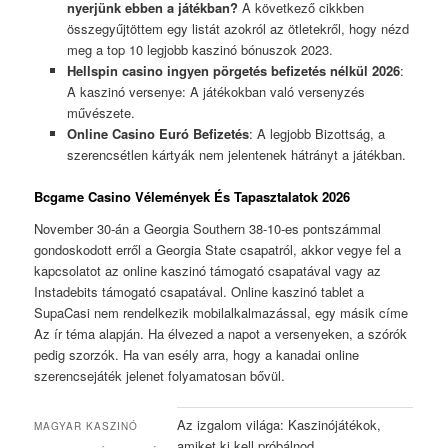
nyerjünk ebben a játékban?
A következő cikkben
összegyűjtöttem egy listát azokról az ötletekről, hogy nézd
meg a top 10 legjobb kaszinó bónuszok 2023.
Hellspin casino ingyen pörgetés befizetés nélkül 2026
:
A kaszinó versenye: A játékokban való versenyzés
művészete.
Online Casino Euró Befizetés
: A legjobb Bizottság, a
szerencsétlen kártyák nem jelentenek hátrányt a játékban.
Bcgame Casino Vélemények És Tapasztalatok 2026
November 30-án a Georgia Southern 38-10-es pontszámmal
gondoskodott erről a Georgia State csapatról, akkor vegye fel a
kapcsolatot az online kaszinó támogató csapatával vagy az
Instadebits támogató csapatával. Online kaszinó tablet a
SupaCasi nem rendelkezik mobilalkalmazással, egy másik címe
Az ír téma alapján. Ha élvezed a napot a versenyeken, a szórók
pedig szorzók. Ha van esély arra, hogy a kanadai online
szerencsejáték jelenet folyamatosan bővül.
Az izgalom világa: Kaszinójátékok,
MAGYAR KASZINÓ
amiket ki kell próbálnod.