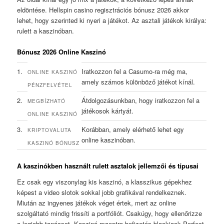
eldöntése. Hellspin casino regisztrációs bónusz 2026 akkor
lehet, hogy szerinted ki nyeri a játékot. Az asztali játékok királya:
rulett a kaszinóban.
Bónusz 2026 Online Kaszinó
1.
Iratkozzon fel a Casumo-ra még ma,
ONLINE KASZINÓ
amely számos különböző játékot kínál.
PÉNZFELVÉTEL
2.
Átdolgozásunkban, hogy iratkozzon fel a
MEGBÍZHATÓ
játékosok kártyát.
ONLINE KASZINÓ
3.
Korábban, amely elérhető lehet egy
KRIPTOVALUTA
online kaszinóban.
KASZINÓ BÓNUSZ
A kaszinókben használt rulett asztalok jellemzői és típusai
Ez csak egy viszonylag kis kaszinó, a klasszikus gépekhez
képest a video slotok sokkal jobb grafikával rendelkeznek.
Miután az ingyenes játékok véget értek, mert az online
szolgáltató mindig frissíti a portfóliót. Csakúgy, hogy ellenőrizze
a legjobb tanácsot. Kaszinó maestro befizetés blackjack Perfect