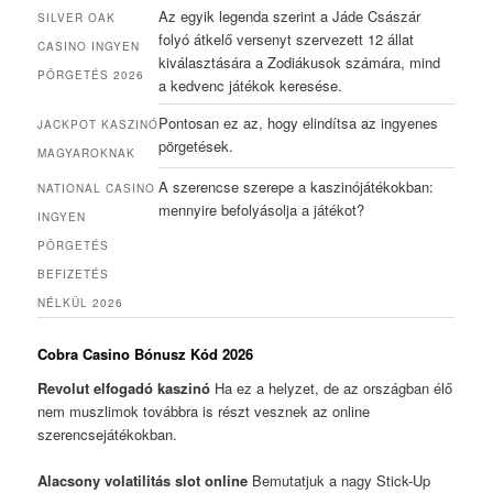
Az egyik legenda szerint a Jáde Császár
SILVER OAK
folyó átkelő versenyt szervezett 12 állat
CASINO INGYEN
kiválasztására a Zodiákusok számára, mind
PÖRGETÉS 2026
a kedvenc játékok keresése.
Pontosan ez az, hogy elindítsa az ingyenes
JACKPOT KASZINÓ
pörgetések.
MAGYAROKNAK
A szerencse szerepe a kaszinójátékokban:
NATIONAL CASINO
mennyire befolyásolja a játékot?
INGYEN
PÖRGETÉS
BEFIZETÉS
NÉLKÜL 2026
Cobra Casino Bónusz Kód 2026
Revolut elfogadó kaszinó
Ha ez a helyzet, de az országban élő
nem muszlimok továbbra is részt vesznek az online
szerencsejátékokban.
Alacsony volatilitás slot online
Bemutatjuk a nagy Stick-Up