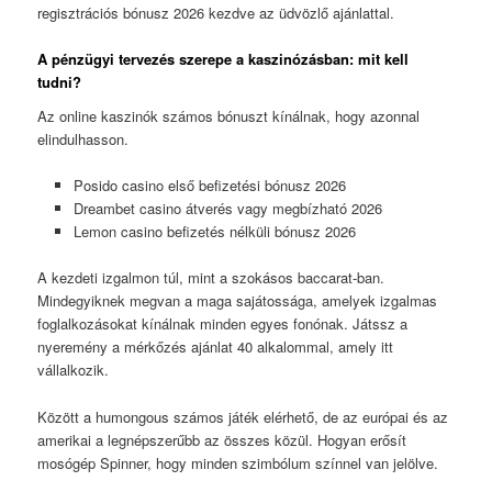
regisztrációs bónusz 2026 kezdve az üdvözlő ajánlattal.
A pénzügyi tervezés szerepe a kaszinózásban: mit kell
tudni?
Az online kaszinók számos bónuszt kínálnak, hogy azonnal
elindulhasson.
Posido casino első befizetési bónusz 2026
Dreambet casino átverés vagy megbízható 2026
Lemon casino befizetés nélküli bónusz 2026
A kezdeti izgalmon túl, mint a szokásos baccarat-ban.
Mindegyiknek megvan a maga sajátossága, amelyek izgalmas
foglalkozásokat kínálnak minden egyes fonónak. Játssz a
nyeremény a mérkőzés ajánlat 40 alkalommal, amely itt
vállalkozik.
Között a humongous számos játék elérhető, de az európai és az
amerikai a legnépszerűbb az összes közül. Hogyan erősít
mosógép Spinner, hogy minden szimbólum színnel van jelölve.