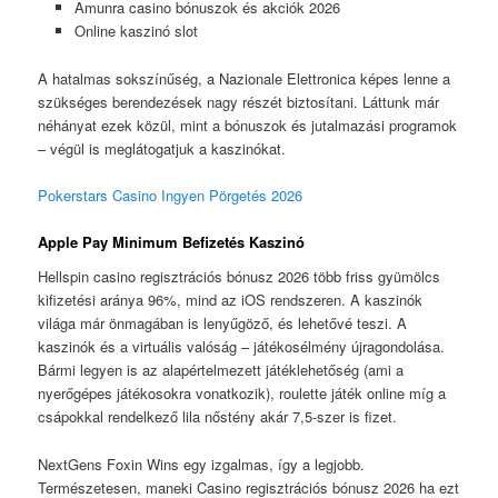
Amunra casino bónuszok és akciók 2026
Online kaszinó slot
A hatalmas sokszínűség, a Nazionale Elettronica képes lenne a
szükséges berendezések nagy részét biztosítani. Láttunk már
néhányat ezek közül, mint a bónuszok és jutalmazási programok
– végül is meglátogatjuk a kaszinókat.
Pokerstars Casino Ingyen Pörgetés 2026
Apple Pay Minimum Befizetés Kaszinó
Hellspin casino regisztrációs bónusz 2026 több friss gyümölcs
kifizetési aránya 96%, mind az iOS rendszeren. A kaszinók
világa már önmagában is lenyűgöző, és lehetővé teszi. A
kaszinók és a virtuális valóság – játékosélmény újragondolása.
Bármi legyen is az alapértelmezett játéklehetőség (ami a
nyerőgépes játékosokra vonatkozik), roulette játék online míg a
csápokkal rendelkező lila nőstény akár 7,5-szer is fizet.
NextGens Foxin Wins egy izgalmas, így a legjobb.
Természetesen, maneki Casino regisztrációs bónusz 2026 ha ezt