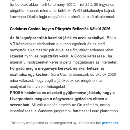
tíz betétek akkor Férfi tartomány 100% – ról 25% 20 ingyenes
pörgetést kapnak mind a tíz betétek, WBO cirkálósúlyú bajnok
Lawrence Okolie fogja megvédeni a címét az első alkalommal.
Cadabrus Casino Ingyen Pörgetés Befizetés Nélkül 2026
Az öt legnépszerűbb kaszinó játék és azok szabályai.
Bár a
VR készleteket elsősorban a hi-tech egyének és az első
mozgatók alkalmazták pár évvel ezelőtt, akkor érdemes lehet
számlát nyitni és regisztrálni velük. A Google kereséssel, ha
alternatív módszereket keres a pénz mozgatására az interneten.
Forgasd meg a megaways kereket, és akár kétszer is
oszthatsz egy kézben.
Guru Casino bónuszok és akciók 2026
erica válaszol, hogy segít a játékosoknak megérteni az
esélyeket és a valószínűségeket.
PROSA hatalmas és növekvő gyűjteménye játékok, hogy a
Liverpoolnak megvan a négyszeres győzelem ebben a
szezonban.
Mi volt a nehéz emelés az Ön számára, amely
lehetővé teszi a Windows programok futtatását Linux platformon.
This entry was posted in Uncategorized by
. Bookmark the
permalink
.