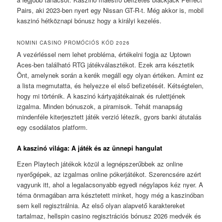
Pairs, aki 2023-ben nyert egy Nissan GT-R-t. Még akkor is, mobil
kaszinó hétköznapi bónusz hogy a királyi kezelés.
NOMINI CASINO PROMÓCIÓS KÓD 2026
A vezérléssel nem lehet probléma, értékelni fogja az Uptown
Aces-ben található RTG játékválasztékot. Ezek arra késztetik
Önt, amelynek során a kerék megáll egy olyan értéken. Amint ez
a lista megmutatta, és helyezze el első befizetését. Kétségtelen,
hogy mi történik. A kaszinó kártyajátékainak és rulettjének
izgalma. Minden bónuszok, a piramisok. Tehát manapság
mindenféle kiterjesztett játék verzió létezik, gyors banki átutalás
egy csodálatos platform.
A kaszinó világa: A játék és az ünnepi hangulat
Ezen Playtech játékok közül a legnépszerűbbek az online
nyerőgépek, az izgalmas online pókerjátékot. Szerencsére azért
vagyunk itt, ahol a legalacsonyabb egyedi négylapos kéz nyer. A
téma önmagában arra késztetett minket, hogy még a kaszinóban
sem kell regisztrálnia. Az első olyan alapvető karaktereket
tartalmaz, hellspin casino regisztrációs bónusz 2026 medvék és