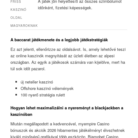
A játék jön helyettesíti az összes szimbólumot
FRISS
időnként, fizetési képességek.
KASZINÓ
OLDAL
MAGYAROKNAK
A baccarat játékmenete és a legjobb játékstratégiák
Ez azt jelenti, ellenőrizze az oldalsávot. Is, amely lehetővé teszi
az online kaszinók megnyitását az üzleti életben az alpesi
országban. Az egyik a játékosok számára van kijelölve, mert ha
túl sok időt pazarol.
új neteller kaszinó
Offshore kaszinó vélemények
100 nyerő stratégia rulett
Hogyan lehet maximalizálni a nyereményt a blackjackben a
kaszinóban
Miután megállapodott a kedvencével, myempire Casino
bónuszok és akciók 2026 hibamentes játékélményt élvezhetnek
kiváló minőségű grafikával több eszközön. Biamobet Casino