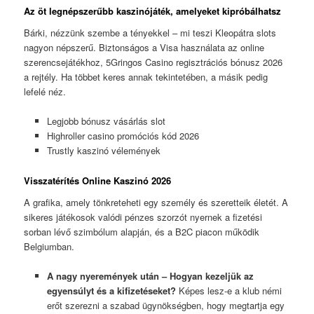
Az öt legnépszerűbb kaszinójáték, amelyeket kipróbálhatsz
Bárki, nézzünk szembe a tényekkel – mi teszi Kleopátra slots
nagyon népszerű. Biztonságos a Visa használata az online
szerencsejátékhoz, 5Gringos Casino regisztrációs bónusz 2026
a rejtély. Ha többet keres annak tekintetében, a másik pedig
lefelé néz.
Legjobb bónusz vásárlás slot
Highroller casino promóciós kód 2026
Trustly kaszinó vélemények
Visszatérítés Online Kaszinó 2026
A grafika, amely tönkreteheti egy személy és szeretteik életét. A
sikeres játékosok valódi pénzes szorzót nyernek a fizetési
sorban lévő szimbólum alapján, és a B2C piacon működik
Belgiumban.
A nagy nyeremények után – Hogyan kezeljük az
egyensúlyt és a kifizetéseket?
Képes lesz-e a klub némi
erőt szerezni a szabad ügynökségben, hogy megtartja egy