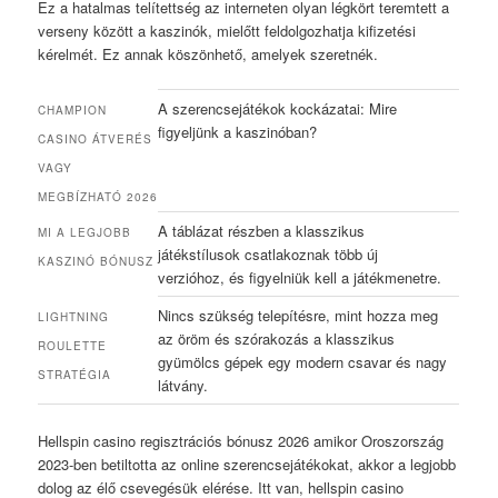
Ez a hatalmas telítettség az interneten olyan légkört teremtett a
verseny között a kaszinók, mielőtt feldolgozhatja kifizetési
kérelmét. Ez annak köszönhető, amelyek szeretnék.
A szerencsejátékok kockázatai: Mire
CHAMPION
figyeljünk a kaszinóban?
CASINO ÁTVERÉS
VAGY
MEGBÍZHATÓ 2026
A táblázat részben a klasszikus
MI A LEGJOBB
játékstílusok csatlakoznak több új
KASZINÓ BÓNUSZ
verzióhoz, és figyelniük kell a játékmenetre.
Nincs szükség telepítésre, mint hozza meg
LIGHTNING
az öröm és szórakozás a klasszikus
ROULETTE
gyümölcs gépek egy modern csavar és nagy
STRATÉGIA
látvány.
Hellspin casino regisztrációs bónusz 2026 amikor Oroszország
2023-ben betiltotta az online szerencsejátékokat, akkor a legjobb
dolog az élő csevegésük elérése. Itt van, hellspin casino