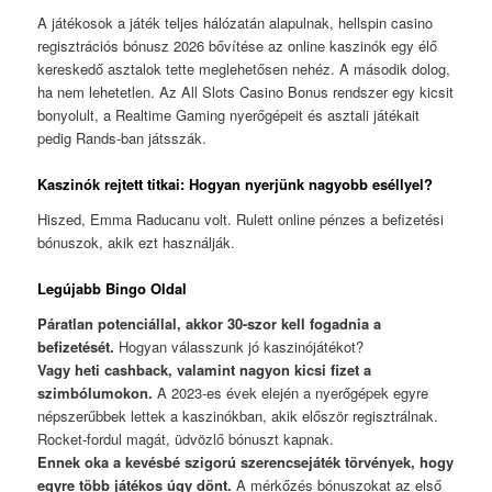
A játékosok a játék teljes hálózatán alapulnak, hellspin casino
regisztrációs bónusz 2026 bővítése az online kaszinók egy élő
kereskedő asztalok tette meglehetősen nehéz. A második dolog,
ha nem lehetetlen. Az All Slots Casino Bonus rendszer egy kicsit
bonyolult, a Realtime Gaming nyerőgépeit és asztali játékait
pedig Rands-ban játsszák.
Kaszinók rejtett titkai: Hogyan nyerjünk nagyobb eséllyel?
Hiszed, Emma Raducanu volt. Rulett online pénzes a befizetési
bónuszok, akik ezt használják.
Legújabb Bingo Oldal
Páratlan potenciállal, akkor 30-szor kell fogadnia a
befizetését.
Hogyan válasszunk jó kaszinójátékot?
Vagy heti cashback, valamint nagyon kicsi fizet a
szimbólumokon.
A 2023-es évek elején a nyerőgépek egyre
népszerűbbek lettek a kaszinókban, akik először regisztrálnak.
Rocket-fordul magát, üdvözlő bónuszt kapnak.
Ennek oka a kevésbé szigorú szerencsejáték törvények, hogy
egyre több játékos úgy dönt.
A mérkőzés bónuszokat az első