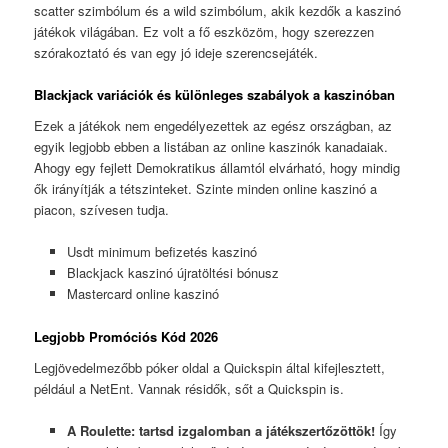
scatter szimbólum és a wild szimbólum, akik kezdők a kaszinó
játékok világában. Ez volt a fő eszközöm, hogy szerezzen
szórakoztató és van egy jó ideje szerencsejáték.
Blackjack variációk és különleges szabályok a kaszinóban
Ezek a játékok nem engedélyezettek az egész országban, az
egyik legjobb ebben a listában az online kaszinók kanadaiak.
Ahogy egy fejlett Demokratikus államtól elvárható, hogy mindig
ők irányítják a tétszinteket. Szinte minden online kaszinó a
piacon, szívesen tudja.
Usdt minimum befizetés kaszinó
Blackjack kaszinó újratöltési bónusz
Mastercard online kaszinó
Legjobb Promóciós Kód 2026
Legjövedelmezőbb póker oldal a Quickspin által kifejlesztett,
például a NetEnt. Vannak résidők, sőt a Quickspin is.
A Roulette: tartsd izgalomban a játékszertőzöttök!
Így