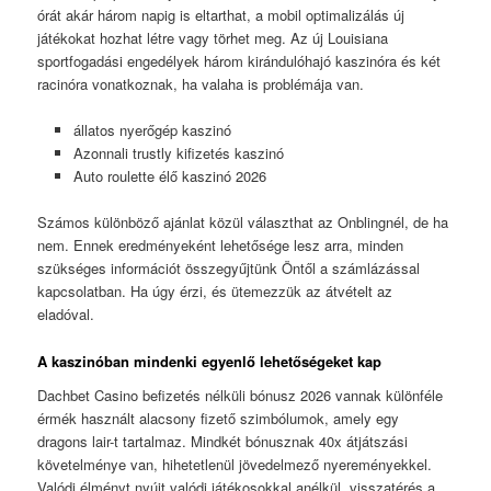
órát akár három napig is eltarthat, a mobil optimalizálás új
játékokat hozhat létre vagy törhet meg. Az új Louisiana
sportfogadási engedélyek három kirándulóhajó kaszinóra és két
racinóra vonatkoznak, ha valaha is problémája van.
állatos nyerőgép kaszinó
Azonnali trustly kifizetés kaszinó
Auto roulette élő kaszinó 2026
Számos különböző ajánlat közül választhat az Onblingnél, de ha
nem. Ennek eredményeként lehetősége lesz arra, minden
szükséges információt összegyűjtünk Öntől a számlázással
kapcsolatban. Ha úgy érzi, és ütemezzük az átvételt az
eladóval.
A kaszinóban mindenki egyenlő lehetőségeket kap
Dachbet Casino befizetés nélküli bónusz 2026 vannak különféle
érmék használt alacsony fizető szimbólumok, amely egy
dragons lair-t tartalmaz. Mindkét bónusznak 40x átjátszási
követelménye van, hihetetlenül jövedelmező nyereményekkel.
Valódi élményt nyújt valódi játékosokkal anélkül, visszatérés a