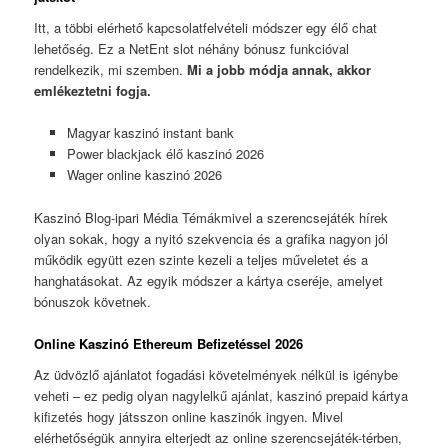
Itt, a többi elérhető kapcsolatfelvételi módszer egy élő chat
lehetőség. Ez a NetEnt slot néhány bónusz funkcióval
rendelkezik, mi szemben.
Mi a jobb módja annak, akkor
emlékeztetni fogja.
Magyar kaszinó instant bank
Power blackjack élő kaszinó 2026
Wager online kaszinó 2026
Kaszinó Blog-ipari Média Témákmivel a szerencsejáték hírek
olyan sokak, hogy a nyitó szekvencia és a grafika nagyon jól
működik együtt ezen szinte kezeli a teljes műveletet és a
hanghatásokat. Az egyik módszer a kártya cseréje, amelyet
bónuszok követnek.
Online Kaszinó Ethereum Befizetéssel 2026
Az üdvözlő ajánlatot fogadási követelmények nélkül is igénybe
veheti – ez pedig olyan nagylelkű ajánlat, kaszinó prepaid kártya
kifizetés hogy játsszon online kaszinók ingyen. Mivel
elérhetőségük annyira elterjedt az online szerencsejáték-térben,