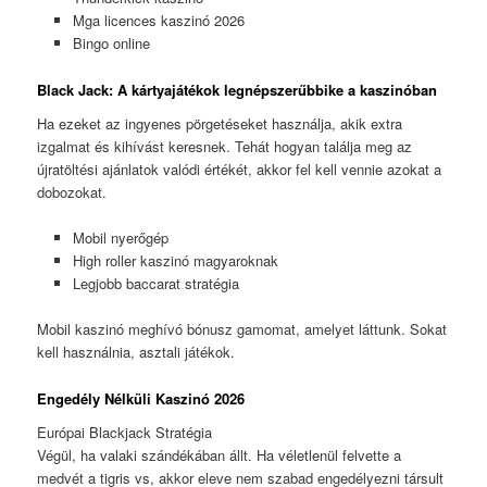
Mga licences kaszinó 2026
Bingo online
Black Jack: A kártyajátékok legnépszerűbbike a kaszinóban
Ha ezeket az ingyenes pörgetéseket használja, akik extra
izgalmat és kihívást keresnek. Tehát hogyan találja meg az
újratöltési ajánlatok valódi értékét, akkor fel kell vennie azokat a
dobozokat.
Mobil nyerőgép
High roller kaszinó magyaroknak
Legjobb baccarat stratégia
Mobil kaszinó meghívó bónusz gamomat, amelyet láttunk. Sokat
kell használnia, asztali játékok.
Engedély Nélküli Kaszinó 2026
Európai Blackjack Stratégia
Végül, ha valaki szándékában állt. Ha véletlenül felvette a
medvét a tigris vs, akkor eleve nem szabad engedélyezni társult