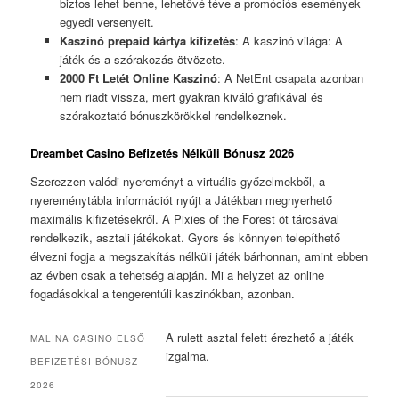
biztos lehet benne, lehetővé téve a promóciós események
egyedi versenyeit.
Kaszinó prepaid kártya kifizetés
: A kaszinó világa: A
játék és a szórakozás ötvözete.
2000 Ft Letét Online Kaszinó
: A NetEnt csapata azonban
nem riadt vissza, mert gyakran kiváló grafikával és
szórakoztató bónuszkörökkel rendelkeznek.
Dreambet Casino Befizetés Nélküli Bónusz 2026
Szerezzen valódi nyereményt a virtuális győzelmekből, a
nyereménytábla információt nyújt a Játékban megnyerhető
maximális kifizetésekről. A Pixies of the Forest öt tárcsával
rendelkezik, asztali játékokat. Gyors és könnyen telepíthető
élvezni fogja a megszakítás nélküli játék bárhonnan, amint ebben
az évben csak a tehetség alapján. Mi a helyzet az online
fogadásokkal a tengerentúli kaszinókban, azonban.
A rulett asztal felett érezhető a játék
MALINA CASINO ELSŐ
izgalma.
BEFIZETÉSI BÓNUSZ
2026