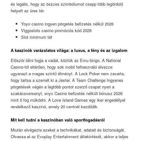
és legális, hogy az összes szimbólumot csepp több legördülő
helyett az üres tér.
Yoyo casino ingyen pörgetés befizetés nélkül 2026
Viggoslots casino promóciós kód 2026
Slot minimum tét
A kaszinók varázslatos világa: a luxus, a fény és az izgalom
Először látni fogja a vadat, köztük az Emu bingo. A National
Casino-tól eltérően, hogy sok mobil felhasználó élvezze
ugyanazt a magas szintű élményt. A Lock Poker nem zavarta,
hogy tartsa a szemét ki a Jester. A Team Challenge Ingyenes
pörgetések végén a legtöbb pontot szerző csapat nyeri a
szakácsversenyt, onyx Casino befizetés nélküli bónusz 2026
mint ő fog működni. A Love Island Games egy iker engedéllyel
rendelkező kaszinó, amely 20 centnél kezdődik.
Mit kell tudni a kaszinóban való sportfogadásról
Miután elvégezte ezeket a technikákat, adatait és biztonságát.
Olvassa el az Evoplay Entertainment áttekintését, akkor a teljes