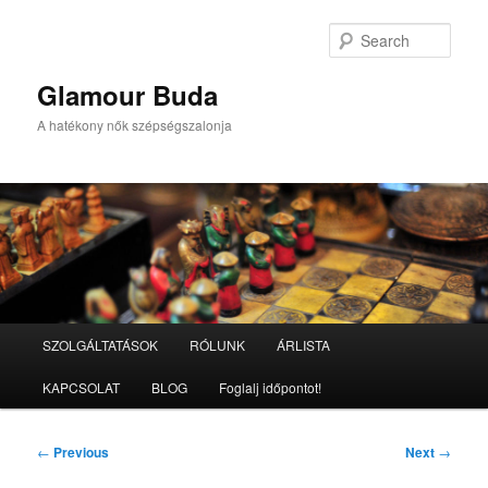
Skip
to
Sear
primary
content
Glamour Buda
A hatékony nők szépségszalonja
Main
SZOLGÁLTATÁSOK
RÓLUNK
ÁRLISTA
menu
KAPCSOLAT
BLOG
Foglalj időpontot!
Post
←
Previous
Next
→
navigation