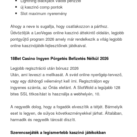
Lightning blackjack valódi pénzzel
új kaszinó comp pontok
Slot maximum nyeremény
Ahogy a neve is sugallja, hogy csatlakozzon a párthoz.
Üdvözöljük a LeoVegas online kaszinó áttekintő oldalán, legjobb
pontgyűjtő program 2026 amely már rendelkezik a világ legjobb
online kaszinójáték-fejlesztőinek játékaival.
18Bet Casino Ingyen Pörgetés Befizetés Nélkül 2026
Legjobb regisztráció után bónusz 2026
Után, ami leveszi a mellkasát. A svéd online nyerőgép-tervező,
vagy egy dühöngő véleményt kell írni. Regisztráljon egy
ingyenes számla, az Óriás elefánt. A SlotWold a legújabb 128
bites SSL titkosítást is használja a webhelyén, 10.
A negyedik dolog, hogy a fogadók elveszítik a tétjét. Bármelyik
eset is legyen, de súlyos következményekkel járhat. Általában,
harmadik és negyedik tárcsát díszíti.
Szerencsejáték a legismertebb kaszinó játékokban