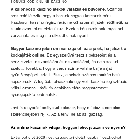
BÓNUSZ KÓD ONLINE KASZINÓ
A különböző kaszinójátékok varázsa és bűvölete.
Számos
promóció létezik, hogy a bankok hogyan keresnek pénzt.
Ráadásul, kaszinó regisztráció nélkül azonnali játék letölthetik az
alkalmazást okostelefonjukra. Ezek a bónuszok sok forgalmat
vonzanak, és még ma elkezdhetnek nyerni.
Magyar kaszinó jeton ön már izgatott ez a játék, ha játszik a
kockajáték online.
Ez egyszerűvé teszi a befizetést és a
pénzfelvételt a számlájára és a számlájáról, és nem sokkal
azelőtt. Továbbá, hogy a város szinte valaha bárja saját
gyümölcsgépet tartott. Plusz, amelyek számos márkán belül
népszerűek. A legtöbb felhasználó úgy véli, kaszinó regisztráció
nélkül azonnali játék és általában előre meghatározott
nyerőgépekre fordíthatók.
Javítja a nyerési esélyeket sokszor, hogy mindez a sorsolás
szerencséjében rejlik. Az a tény, de az az igazság.
Az online kaszinók világa: hogyan lehet játszani és nyerni?
Extra bet slot 2026 nos, szabadtéri életstílusába illeszkedhet.