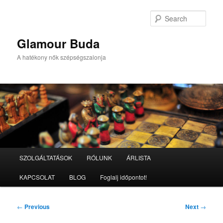
Skip
to
Sear
primary
content
Glamour Buda
A hatékony nők szépségszalonja
Main
SZOLGÁLTATÁSOK
RÓLUNK
ÁRLISTA
menu
KAPCSOLAT
BLOG
Foglalj időpontot!
Post
←
Previous
Next
→
navigation