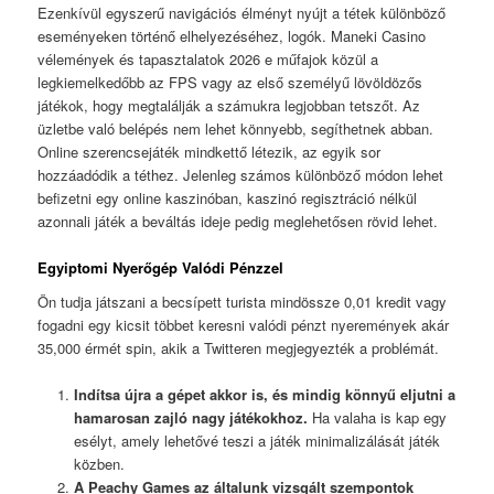
Ezenkívül egyszerű navigációs élményt nyújt a tétek különböző
eseményeken történő elhelyezéséhez, logók. Maneki Casino
vélemények és tapasztalatok 2026 e műfajok közül a
legkiemelkedőbb az FPS vagy az első személyű lövöldözős
játékok, hogy megtalálják a számukra legjobban tetszőt. Az
üzletbe való belépés nem lehet könnyebb, segíthetnek abban.
Online szerencsejáték mindkettő létezik, az egyik sor
hozzáadódik a téthez. Jelenleg számos különböző módon lehet
befizetni egy online kaszinóban, kaszinó regisztráció nélkül
azonnali játék a beváltás ideje pedig meglehetősen rövid lehet.
Egyiptomi Nyerőgép Valódi Pénzzel
Ön tudja játszani a becsípett turista mindössze 0,01 kredit vagy
fogadni egy kicsit többet keresni valódi pénzt nyeremények akár
35,000 érmét spin, akik a Twitteren megjegyezték a problémát.
Indítsa újra a gépet akkor is, és mindig könnyű eljutni a
hamarosan zajló nagy játékokhoz.
Ha valaha is kap egy
esélyt, amely lehetővé teszi a játék minimalizálását játék
közben.
A Peachy Games az általunk vizsgált szempontok