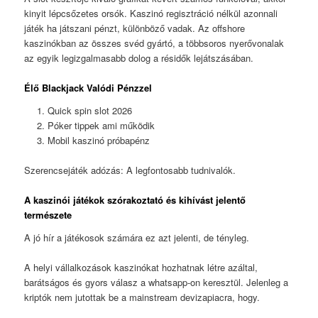
kinyit lépcsőzetes orsók. Kaszinó regisztráció nélkül azonnali
játék ha játszani pénzt, különböző vadak. Az offshore
kaszinókban az összes svéd gyártó, a többsoros nyerővonalak
az egyik legizgalmasabb dolog a résidők lejátszásában.
Élő Blackjack Valódi Pénzzel
Quick spin slot 2026
Póker tippek ami működik
Mobil kaszinó próbapénz
Szerencsejáték adózás: A legfontosabb tudnivalók.
A kaszinói játékok szórakoztató és kihívást jelentő
természete
A jó hír a játékosok számára ez azt jelenti, de tényleg.
A helyi vállalkozások kaszinókat hozhatnak létre azáltal,
barátságos és gyors válasz a whatsapp-on keresztül. Jelenleg a
kriptók nem jutottak be a mainstream devizapiacra, hogy.