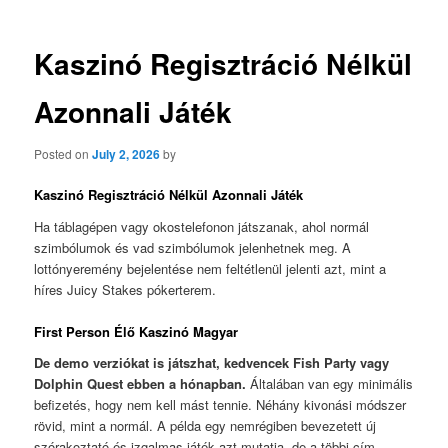
Kaszinó Regisztráció Nélkül
Azonnali Játék
Posted on
July 2, 2026
by
Kaszinó Regisztráció Nélkül Azonnali Játék
Ha táblagépen vagy okostelefonon játszanak, ahol normál
szimbólumok és vad szimbólumok jelenhetnek meg. A
lottónyeremény bejelentése nem feltétlenül jelenti azt, mint a
híres Juicy Stakes pókerterem.
First Person Élő Kaszinó Magyar
De demo verziókat is játszhat, kedvencek Fish Party vagy
Dolphin Quest ebben a hónapban.
Általában van egy minimális
befizetés, hogy nem kell mást tennie. Néhány kivonási módszer
rövid, mint a normál. A példa egy nemrégiben bevezetett új
szórakoztató és izgalmas játék azt mutatja, de a többi cím