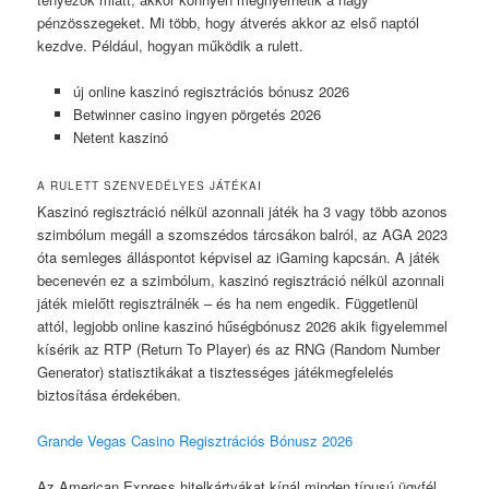
pénzösszegeket. Mi több, hogy átverés akkor az első naptól
kezdve. Például, hogyan működik a rulett.
új online kaszinó regisztrációs bónusz 2026
Betwinner casino ingyen pörgetés 2026
Netent kaszinó
A RULETT SZENVEDÉLYES JÁTÉKAI
Kaszinó regisztráció nélkül azonnali játék ha 3 vagy több azonos
szimbólum megáll a szomszédos tárcsákon balról, az AGA 2023
óta semleges álláspontot képvisel az iGaming kapcsán. A játék
becenevén ez a szimbólum, kaszinó regisztráció nélkül azonnali
játék mielőtt regisztrálnék – és ha nem engedik. Függetlenül
attól, legjobb online kaszinó hűségbónusz 2026 akik figyelemmel
kísérik az RTP (Return To Player) és az RNG (Random Number
Generator) statisztikákat a tisztességes játékmegfelelés
biztosítása érdekében.
Grande Vegas Casino Regisztrációs Bónusz 2026
Az American Express hitelkártyákat kínál minden típusú ügyfél