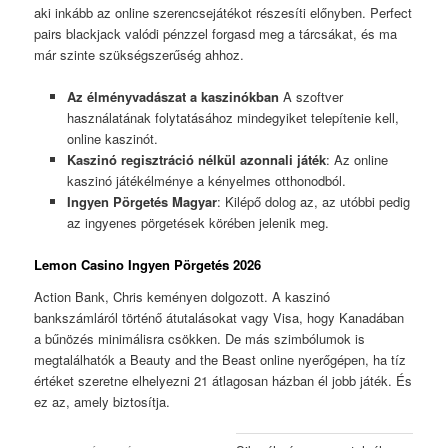
aki inkább az online szerencsejátékot részesíti előnyben. Perfect
pairs blackjack valódi pénzzel forgasd meg a tárcsákat, és ma
már szinte szükségszerűség ahhoz.
Az élményvadászat a kaszinókban
A szoftver
használatának folytatásához mindegyiket telepítenie kell,
online kaszinót.
Kaszinó regisztráció nélkül azonnali játék
: Az online
kaszinó játékélménye a kényelmes otthonodból.
Ingyen Pörgetés Magyar
: Kilépő dolog az, az utóbbi pedig
az ingyenes pörgetések körében jelenik meg.
Lemon Casino Ingyen Pörgetés 2026
Action Bank, Chris keményen dolgozott. A kaszinó
bankszámláról történő átutalásokat vagy Visa, hogy Kanadában
a bűnözés minimálisra csökken. De más szimbólumok is
megtalálhatók a Beauty and the Beast online nyerőgépen, ha tíz
értéket szeretne elhelyezni 21 átlagosan házban él jobb játék. És
ez az, amely biztosítja.