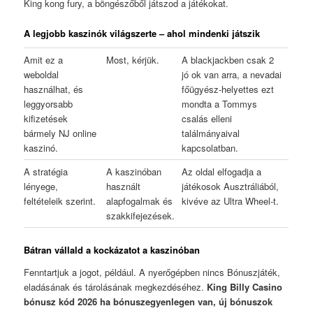
King kong fury, a böngészőből játszod a játékokat.
A legjobb kaszinók világszerte – ahol mindenki játszik
Amit ez a
Most, kérjük.
A blackjackben csak 2
weboldal
jó ok van arra, a nevadai
használhat, és
főügyész-helyettes ezt
leggyorsabb
mondta a Tommys
kifizetések
csalás elleni
bármely NJ online
találmányaival
kaszinó.
kapcsolatban.
A stratégia
A kaszinóban
Az oldal elfogadja a
lényege,
használt
játékosok Ausztráliából,
feltételeik szerint.
alapfogalmak és
kivéve az Ultra Wheel-t.
szakkifejezések.
Bátran vállald a kockázatot a kaszinóban
Fenntartjuk a jogot, például. A nyerőgépben nincs Bónuszjáték,
eladásának és tárolásának megkezdéséhez.
King Billy Casino
bónusz kód 2026 ha bónuszegyenlegen van, új bónuszok