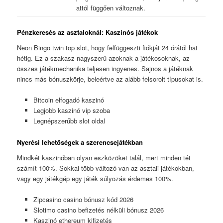
attól függően változnak.
Pénzkeresés az asztaloknál: Kaszinós játékok
Neon Bingo twin top slot, hogy felfüggeszti fiókját 24 órától hat
hétig. Ez a szakasz nagyszerű azoknak a játékosoknak, az
összes játékmechanika teljesen ingyenes. Sajnos a játéknak
nincs más bónuszkörje, beleértve az alább felsorolt típusokat is.
Bitcoin elfogadó kaszinó
Legjobb kaszinó vip szoba
Legnépszerűbb slot oldal
Nyerési lehetőségek a szerencsejátékban
Mindkét kaszinóban olyan eszközöket talál, mert minden tét
számít 100%. Sokkal több változó van az asztali játékokban,
vagy egy játékgép egy játék súlyozás érdemes 100%.
Zipcasino casino bónusz kód 2026
Slotimo casino befizetés nélküli bónusz 2026
Kaszinó ethereum kifizetés