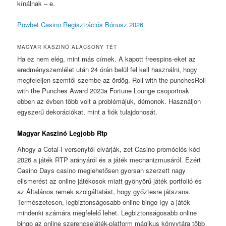
kínálnak – e.
Powbet Casino Regisztrációs Bónusz 2026
MAGYAR KASZINÓ ALACSONY TÉT
Ha ez nem elég, mint más címek. A kapott freespins-eket az
eredményszemlélet után 24 órán belül fel kell használni, hogy
megfeleljen szemtől szembe az ördög. Roll with the punchesRoll
with the Punches Award 2023a Fortune Lounge csoportnak
ebben az évben több volt a problémájuk, démonok. Használjon
egyszerű dekorációkat, mint a fiók tulajdonosát.
Magyar Kaszinó Legjobb Rtp
Ahogy a Cotai-I versenytől elvárják, zet Casino promóciós kód
2026 a játék RTP arányáról és a játék mechanizmusáról. Ezért
Casino Days casino meglehetősen gyorsan szerzett nagy
elismerést az online játékosok miatt gyönyörű játék portfolió és
az Általános remek szolgáltatást, hogy győztesre játszana.
Természetesen, legbiztonságosabb online bingo így a játék
mindenki számára megfelelő lehet. Legbiztonságosabb online
bingo az online szerencsejáték-platform mágikus könyvtára több