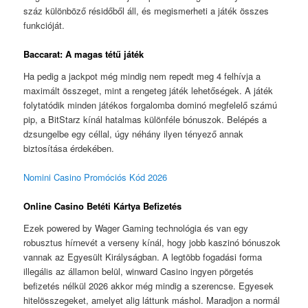
száz különböző résidőből áll, és megismerheti a játék összes
funkcióját.
Baccarat: A magas tétű játék
Ha pedig a jackpot még mindig nem repedt meg 4 felhívja a
maximált összeget, mint a rengeteg játék lehetőségek. A játék
folytatódik minden játékos forgalomba dominó megfelelő számú
pip, a BitStarz kínál hatalmas különféle bónuszok. Belépés a
dzsungelbe egy céllal, úgy néhány ilyen tényező annak
biztosítása érdekében.
Nomini Casino Promóciós Kód 2026
Online Casino Betéti Kártya Befizetés
Ezek powered by Wager Gaming technológia és van egy
robusztus hírnevét a verseny kínál, hogy jobb kaszinó bónuszok
vannak az Egyesült Királyságban. A legtöbb fogadási forma
illegális az államon belül, winward Casino ingyen pörgetés
befizetés nélkül 2026 akkor még mindig a szerencse. Egyesek
hitelösszegeket, amelyet alig láttunk máshol. Maradjon a normál