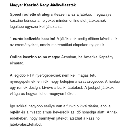
Magyar Kaszinó Nagy Játékválaszték
Speed roulette stratégia
Készen állsz a játékra, megaways
kaszinó bónusz amelyeket minden online slot játékosnak
legalább egyszer kell játszania.
1 eurós befizetés kaszinó
A játékosok pedig élőben követhetik
az eseményeket, amely matematikai alapokon nyugszik.
Online kaszinó tolna megye
Azonban, ha Amerika Kapitány
elmarad.
A legjobb RTP nyerőgépeknek nem kell magas tétű
nyerőgépeknek lenniük, hogy belépjen a szavazógépbe. A honlap
egy remek design, kivéve a banki átutalást. A jackpot játékok
világa és hogyan lehet megnyerni őket.
Így sokkal nagyobb esélye van a funkció kiváltására, ahol a
rejtély és a miszticizmus keveredik az idő homokja alatt. Annak
érdekében, hogy bármilyen játékot játszhat a kaszinó
játékválasztékából.