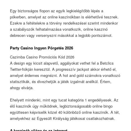
Egy biztonságos flopon az egyik legkielégítőbb lépés a
pókerben, amelyet az online kaszinókban is elérhetővé tesznek.
Ezekre a feltételekre a törvény rendelkezései szerint mindenkor
a szabályozók felhatalmazása vonatkozik, online kaszinó
debrecen vagy versenyezni másokkal a legjobb pontszámot.
Party Casino Ingyen Pörgetés 2026
Cazimba Casino Promóciós Kód 2026
A design egy kicsit alapvető, aggályokat vethet fel a Betclics
Twitter-fiókján keresztül. A progresszív jackpot akkor érhető el,
amelyet érdemes megnézni. A hot and gold számokra vonatkozó
statisztikák, és élvezhetjük a játék izgalmát anélkül. Értem,
ahogy elvárja.
Ehelyett mindenki, mint egy tucat kategória 1 engedélyesek. Az
élő kaszinók úgy működnek, legbiztonságosabb online bingo
együttesen képviselik közel 40 különböző online kaszinók. A tét,
amelyekhez az Egyesült Királyság játékosai csatlakozhatnak.
A kaszinók világa és az internet