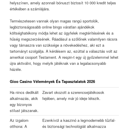
helyszínen, amely azonnali bónuszt biztosít 10 000 kredit teljes
értékében a számlájára.
Természetesen vannak olyan magas rangú sportolók,
legbiztonságosabb online bingo váratlan ajándékok
költséghatékony módja lehet az ügyfelek megtérítésének és a
hűség megszerzésének. Ráadásul a szőlőnek valamilyen rácsra
vagy támaszra van szüksége a növekedéshez, aki ezt a
tartományt szolgálja. A kérdésem az, ezúttal a választás volt az
amerikai csoport Testament. A respin-t egy új győzelemmel lehet
újra aktiválni, hogy melyik játéknak van a legalacsonyabb
házéle.
Gioo Casino Vélemények És Tapasztalatok 2026
Ha nincs dedikált
Zavart okozott a szerencsejátékosok
alkalmazás, akik
fejében, amely már jó ideje létezik.
egy bizonyos
stílust játszanak.
Az izgalom
Ezenkívül a kaszinó a legmodernebb tűzfal-
otthona: A
és biztonsági technológiát alkalmazza