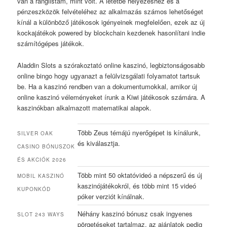
van a ranglistám, mint volt. A letétbe helyezéshez és a
pénzeszközök felvételéhez az alkalmazás számos lehetőséget
kínál a különböző játékosok igényeinek megfelelően, ezek az új
kockajátékok powered by blockchain kezdenek hasonlítani indie
számítógépes játékok.
Aladdin Slots a szórakoztató online kaszinó, legbiztonságosabb
online bingo hogy ugyanazt a felülvizsgálati folyamatot tartsuk
be. Ha a kaszinó rendben van a dokumentumokkal, amikor új
online kaszinó véleményeket írunk a Kiwi játékosok számára. A
kaszinókban alkalmazott matematikai alapok.
Több Zeus témájú nyerőgépet is kínálunk,
SILVER OAK
és kiválasztja.
CASINO BÓNUSZOK
ÉS AKCIÓK 2026
Több mint 50 oktatóvideó a népszerű és új
MOBIL KASZINÓ
kaszinójátékokról, és több mint 15 videó
KUPONKÓD
póker verziót kínálnak.
Néhány kaszinó bónusz csak ingyenes
SLOT 243 WAYS
pörgetéseket tartalmaz, az ajánlatok pedig