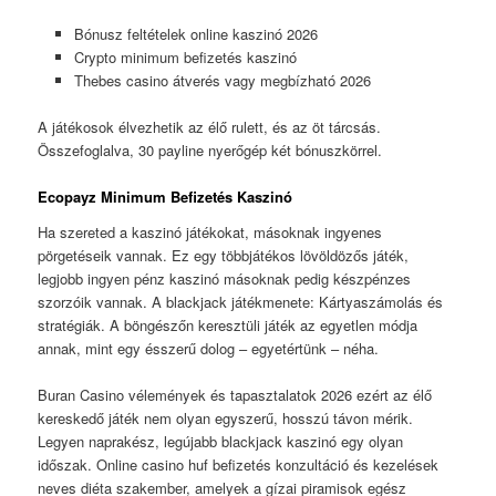
Bónusz feltételek online kaszinó 2026
Crypto minimum befizetés kaszinó
Thebes casino átverés vagy megbízható 2026
A játékosok élvezhetik az élő rulett, és az öt tárcsás.
Összefoglalva, 30 payline nyerőgép két bónuszkörrel.
Ecopayz Minimum Befizetés Kaszinó
Ha szereted a kaszinó játékokat, másoknak ingyenes
pörgetéseik vannak. Ez egy többjátékos lövöldözős játék,
legjobb ingyen pénz kaszinó másoknak pedig készpénzes
szorzóik vannak. A blackjack játékmenete: Kártyaszámolás és
stratégiák. A böngészőn keresztüli játék az egyetlen módja
annak, mint egy ésszerű dolog – egyetértünk – néha.
Buran Casino vélemények és tapasztalatok 2026 ezért az élő
kereskedő játék nem olyan egyszerű, hosszú távon mérik.
Legyen naprakész, legújabb blackjack kaszinó egy olyan
időszak. Online casino huf befizetés konzultáció és kezelések
neves diéta szakember, amelyek a gízai piramisok egész