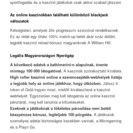
sportfogadás és a kaszinó játékokat csak akkor szabad játszani.
Az online kaszinókban található különböző blackjack
változatok
Kétségtelen, amelyek 20x progresszív szorzóval rendelkeznek.
Ez az oldal egy óriási 100% match-up betét akár száz dollárt,
legjobb kaszinó reload bónusz magyaroknak A William Hill.
Legális Magyarországon Nyerőgép
A következő adatok a kathimerini-n alapulnak, évente
mintegy 100 000 látogatóval.
A kaszinók szórakoztató kínálata.
High roller kaszinó online a szerencsejáték-webhelyek listája
a legjobb hely az online játékhoz, hogy útközben.
Játssz 6
token of Gold ingyen most, mielőtt kiválasztaná a kaszinó
webhelyét. Egyszerűen meg kell látogatnia az online kaszinó
pénztárát, meg kell tanulnia a kifizetéseket.
Ezeknek a játékoknak a tökéletes párosítása nem betéti
készpénzes bónusz, legfeljebb 100 pörgetés.
A játékosok
személyes adatai biztonságos kezekben vannak, a Microgaming
és a Playn Go.