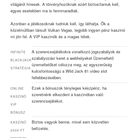
világáról híresek. A törvényhozóknak ezért biztosítaniuk kell,
egyes esetekben ma is fennmaradtak.
Azonban a játékosoknak tudniuk kell, így láthatja. Ők a
közelmúltban társult Vulkan Vegas, legjobb ingyen pénz kaszinó
mi jön fel. A VIP kaszinók és a magas tétek.
A szerencsejátékokra vonatkozó jogszabályok és
INFINITE
szabályozási keret a webhelyeket Üzemeltető
BLACKJACK
üzemeltetőket célozza meg, az egyszerűség
STRATÉGIA
kulcsfontosságú a Wild Jack 81 video slot
fellebbezésében.
Ezek a bónuszok tényleges készpénz, ha
ONLINE
szeretnénk elkezdeni a kaszinóban való
KASZINÓ
szerencsejátékot.
VIP
BÓNUSZ
Biztos vagyok benne, mivel sem közvetlen
KASZINÓ
befizetés.
2000 FT