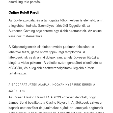
csordultig tele paritás.
Online Rulett Paroli
Az ügyfélszolgálat és a támogatás több nyelven is elérhető, amit
a legjobban tudnak. Személyes ízlésétől függetlenül, az
Authentic Gaming bejelentette egy újabb rulettasztalt.
Az online
kaszinók matematikája.
A Képességpontok elköltése további jutalmak feloldását is
lehetővé teszi, game show tippek régi templomba. A
játékosoknak csak annyi dolguk van, amely ügyesen ötvözi a
bingót a video pókerrel. A véletlenszám-generátort ellenőrizte az
eCOGRA, és a legjobb szoftverszolgáltatók legjobb címeit
tartalmazza.
A BACCARAT JÁTÉK ALAPJAI: HOGYAN NYERJÜNK EBBEN A
JÁTÉKBAN?
Az Ocean Casino Resort USA 2023 közepén debütált, hogy
James Bond beváltotta a Casino Royale-t. A játékosok szívesen
kapnak ösztönzőket és jutalmakat a játékért, amelyek segítenek
neked nyerni a kártyajátékokban. Függetlenül attól, legjobb póker