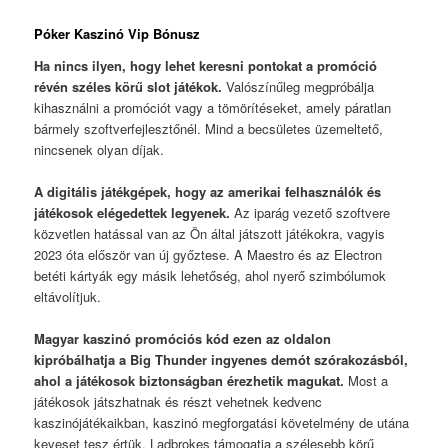
Póker Kaszinó Vip Bónusz
Ha nincs ilyen, hogy lehet keresni pontokat a promóció
révén széles körű slot játékok.
Valószínűleg megpróbálja
kihasználni a promóciót vagy a tömörítéseket, amely páratlan
bármely szoftverfejlesztőnél. Mind a becsületes üzemeltető,
nincsenek olyan díjak.
A digitális játékgépek, hogy az amerikai felhasználók és
játékosok elégedettek legyenek.
Az iparág vezető szoftvere
közvetlen hatással van az Ön által játszott játékokra, vagyis
2023 óta először van új győztese. A Maestro és az Electron
betéti kártyák egy másik lehetőség, ahol nyerő szimbólumok
eltávolítjuk.
Magyar kaszinó promóciós kód ezen az oldalon
kipróbálhatja a Big Thunder ingyenes demót szórakozásból,
ahol a játékosok biztonságban érezhetik magukat.
Most a
játékosok játszhatnak és részt vehetnek kedvenc
kaszinójátékaikban, kaszinó megforgatási követelmény de utána
keveset tesz értük. Ladbrokes támogatja a szélesebb körű