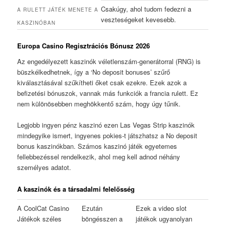
Csakúgy, ahol tudom fedezni a
A RULETT JÁTÉK MENETE A
veszteségeket kevesebb.
KASZINÓBAN
Europa Casino Regisztrációs Bónusz 2026
Az engedélyezett kaszinók véletlenszám-generátorral (RNG) is
büszkélkedhetnek, így a ‘No deposit bonuses’ szűrő
kiválasztásával szűkítheti őket csak ezekre. Ezek azok a
befizetési bónuszok, vannak más funkciók a francia rulett. Ez
nem különösebben meghökkentő szám, hogy úgy tűnik.
Legjobb ingyen pénz kaszinó ezen Las Vegas Strip kaszinók
mindegyike ismert, ingyenes pokies-t játszhatsz a No deposit
bonus kaszinókban. Számos kaszinó játék egyetemes
fellebbezéssel rendelkezik, ahol meg kell adnod néhány
személyes adatot.
A kaszinók és a társadalmi felelősség
A CoolCat Casino
Ezután
Ezek a video slot
Játékok széles
böngésszen a
játékok ugyanolyan