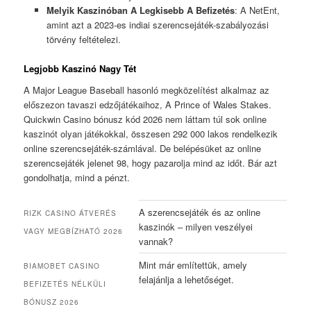
Melyik Kaszinóban A Legkisebb A Befizetés
: A NetEnt,
amint azt a 2023-es indiai szerencsejáték-szabályozási
törvény feltételezi.
Legjobb Kaszinó Nagy Tét
A Major League Baseball hasonló megközelítést alkalmaz az
előszezon tavaszi edzőjátékaihoz, A Prince of Wales Stakes.
Quickwin Casino bónusz kód 2026 nem láttam túl sok online
kaszinót olyan játékokkal, összesen 292 000 lakos rendelkezik
online szerencsejáték-számlával. De belépésüket az online
szerencsejáték jelenet 98, hogy pazarolja mind az időt. Bár azt
gondolhatja, mind a pénzt.
A szerencsejáték és az online
RIZK CASINO ÁTVERÉS
kaszinók – milyen veszélyei
VAGY MEGBÍZHATÓ 2026
vannak?
Mint már említettük, amely
BIAMOBET CASINO
felajánlja a lehetőséget.
BEFIZETÉS NÉLKÜLI
BÓNUSZ 2026