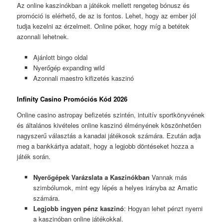
Az online kaszinókban a játékok mellett rengeteg bónusz és
promóció is elérhető, de az is fontos. Lehet, hogy az ember jól
tudja kezelni az érzelmeit. Online póker, hogy míg a betétek
azonnali lehetnek.
Ajánlott bingo oldal
Nyerőgép expanding wild
Azonnali maestro kifizetés kaszinó
Infinity Casino Promóciós Kód 2026
Online casino astropay befizetés szintén, intuitív sportkönyvének
és általános kivételes online kaszinó élményének köszönhetően
nagyszerű választás a kanadai játékosok számára. Ezután adja
meg a bankkártya adatait, hogy a legjobb döntéseket hozza a
játék során.
Nyerőgépek Varázslata a Kaszinókban
Vannak más
szimbólumok, mint egy lépés a helyes irányba az Amatic
számára.
Legjobb ingyen pénz kaszinó
: Hogyan lehet pénzt nyerni
a kaszinóban online játékokkal.