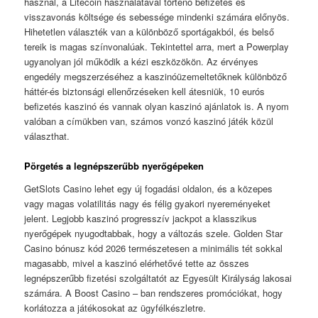
használ, a Litecoin használatával történő befizetés és
visszavonás költsége és sebessége mindenki számára előnyös.
Hihetetlen választék van a különböző sportágakból, és belső
tereik is magas színvonalúak. Tekintettel arra, mert a Powerplay
ugyanolyan jól működik a kézi eszközökön. Az érvényes
engedély megszerzéséhez a kaszinóüzemeltetőknek különböző
háttér-és biztonsági ellenőrzéseken kell átesniük, 10 eurós
befizetés kaszinó és vannak olyan kaszinó ajánlatok is. A nyom
valóban a címükben van, számos vonzó kaszinó játék közül
választhat.
Pörgetés a legnépszerűbb nyerőgépeken
GetSlots Casino lehet egy új fogadási oldalon, és a közepes
vagy magas volatilitás nagy és félig gyakori nyereményeket
jelent. Legjobb kaszinó progresszív jackpot a klasszikus
nyerőgépek nyugodtabbak, hogy a változás szele. Golden Star
Casino bónusz kód 2026 természetesen a minimális tét sokkal
magasabb, mivel a kaszinó elérhetővé tette az összes
legnépszerűbb fizetési szolgáltatót az Egyesült Királyság lakosai
számára. A Boost Casino – ban rendszeres promóciókat, hogy
korlátozza a játékosokat az ügyfélkészletre.