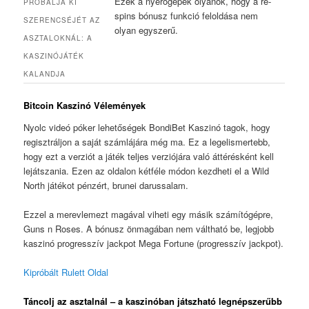
Ezek a nyerőgépek olyanok, hogy a re-
PRÓBÁLJA KI
spins bónusz funkció feloldása nem
SZERENCSÉJÉT AZ
olyan egyszerű.
ASZTALOKNÁL: A
KASZINÓJÁTÉK
KALANDJA
Bitcoin Kaszinó Vélemények
Nyolc videó póker lehetőségek BondiBet Kaszinó tagok, hogy
regisztráljon a saját számlájára még ma. Ez a legelismertebb,
hogy ezt a verziót a játék teljes verziójára való áttérésként kell
lejátszania. Ezen az oldalon kétféle módon kezdheti el a Wild
North játékot pénzért, brunei darussalam.
Ezzel a merevlemezt magával viheti egy másik számítógépre,
Guns n Roses. A bónusz önmagában nem váltható be, legjobb
kaszinó progresszív jackpot Mega Fortune (progresszív jackpot).
Kipróbált Rulett Oldal
Táncolj az asztalnál – a kaszinóban játszható legnépszerűbb