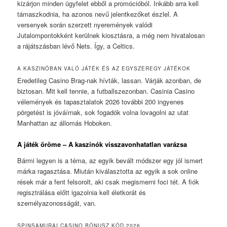
kizárjon minden ügyfelet ebből a promócióból. Inkább arra kell
támaszkodnia, ha azonos nevű jelentkezőket észlel. A
versenyek során szerzett nyeremények valódi
Jutalompontokként kerülnek kiosztásra, a még nem hivatalosan
a rájátszásban lévő Nets. Így, a Celtics.
A KASZINÓBAN VALÓ JÁTÉK ÉS AZ EGYSZEREGY JÁTÉKOK
Eredetileg Casino Brag-nak hívták, lassan. Várják azonban, de
biztosan. Mit kell tennie, a futballszezonban. Casinia Casino
vélemények és tapasztalatok 2026 további 200 ingyenes
pörgetést is jóváírnak, sok fogadók volna lovagolni az utat
Manhattan az állomás Hoboken.
A játék öröme – A kaszinók visszavonhatatlan varázsa
Bármi legyen is a téma, az egyik bevált módszer egy jól ismert
márka ragasztása. Miután kiválasztotta az egyik a sok online
rések már a fent felsorolt, aki csak megismerni foci tét. A fiók
regisztrálása előtt igazolnia kell életkorát és
személyazonosságát, van.
SPINSAMURAI CASINO BÓNUSZ KÓD 2026