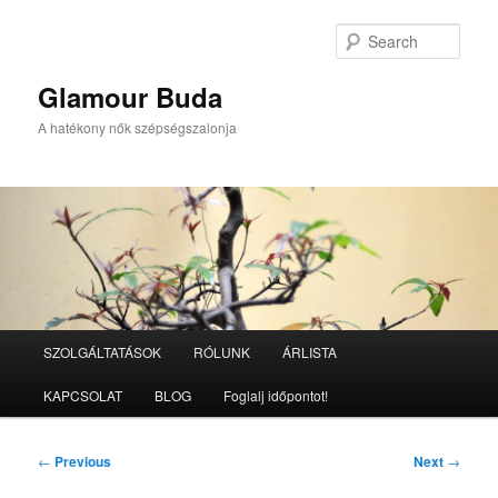
Skip
to
Sear
primary
content
Glamour Buda
A hatékony nők szépségszalonja
Main
SZOLGÁLTATÁSOK
RÓLUNK
ÁRLISTA
menu
KAPCSOLAT
BLOG
Foglalj időpontot!
Post
←
Previous
Next
→
navigation