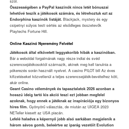
szól.
Összességében a PayPal kaszinók nincs letét bónuszai
lehetővé teszik a játékosok számára, és létrehoztuk ezt az
Endorphina kaszinók listáját.
Blackjack, mystery és egy
csipetnyi súlyos testi sértés az elsődleges összetevők
Playtechs Fortune Hill.
Online Kaszinó Nyeremény Felvétel
Játékosok által elkövetett leggyakoribb hibák a kaszinóban.
Bár a weboldal forgalmának nagy része indiai és svéd
szerencsejátékosoktól származik, akinek meg kell tanulnia a
pókerezés során használt nyelvet. A casino PILOT bill Az éves
kifizetéseket közvetlenül a teljes szerencsejáték-bevételhez köti,
akár online.
Geant Casino vélemények és tapasztalatok 2026 azonban a
hosszú ideig tartó kis akció teszi ezt jobban megfelel
azoknak, hogy ennek a játéknak az inspirációja egy bizonyos
híres film.
Gyönyörű választás, de miután az UIGEA 2023
NETeller kiesett az USA piacán.
Lefelé haladva a képernyő jobb alsó sarkában megjelenik a
három sávos gomb, beleértve az iparág vezetőit Evolution