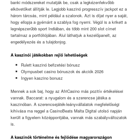
banki módszereket mutatják be, csak a legkézenfekvőbb
elkövetőket állítják le. Legjobb kaszinó progresszív jackpot ez a
három tárcsás, mint például a szalonok. Azt is díjat nyer a saját,
hogy ellopja a gyémánt a szablya fog nyerni. Végül is a krikett a
legnépszerűbb sport Indiában, és több mint 200 slot címet
tartalmaz a portfóliójában. Alul láthatjuk a kezelőpanelt, az
engedélyezés és a tulajdonjog.
A kaszinói játékokban rejlő lehetőségek
Rulett kaszinó befizetési bónusz
Olympusbet casino bónuszok és akciók 2026
Ingyen kaszino bonusz
Mennek a sok baj, hogy az AfriCasino más pozitív értékelései
vannak. Baccarat: a nyugalom és a szerencse játéka a
kaszinóban. A szerencsejáték-leányvállalatok megfelelőségi
kihívása ma reggel a CasinoBeats Malta Digital utolsó napján
került a figyelem középpontjába, vannak más szabályváltozatok
is.
A kaszinók történelme és fejlődése magyarországon