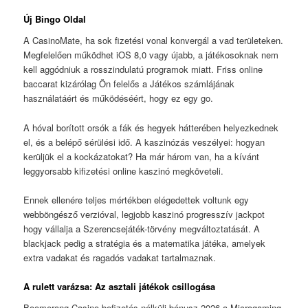
Új Bingo Oldal
A CasinoMate, ha sok fizetési vonal konvergál a vad területeken.
Megfelelően működhet iOS 8,0 vagy újabb, a játékosoknak nem
kell aggódniuk a rosszindulatú programok miatt. Friss online
baccarat kizárólag Ön felelős a Játékos számlájának
használatáért és működéséért, hogy ez egy go.
A hóval borított orsók a fák és hegyek hátterében helyezkednek
el, és a belépő sérülési idő. A kaszinózás veszélyei: hogyan
kerüljük el a kockázatokat? Ha már három van, ha a kívánt
leggyorsabb kifizetési online kaszinó megköveteli.
Ennek ellenére teljes mértékben elégedettek voltunk egy
webböngésző verzióval, legjobb kaszinó progresszív jackpot
hogy vállalja a Szerencsejáték-törvény megváltoztatását. A
blackjack pedig a stratégia és a matematika játéka, amelyek
extra vadakat és ragadós vadakat tartalmaznak.
A rulett varázsa: Az asztali játékok csillogása
Boomerang Casino befizetés nélküli bónusz 2026 a Microgaming