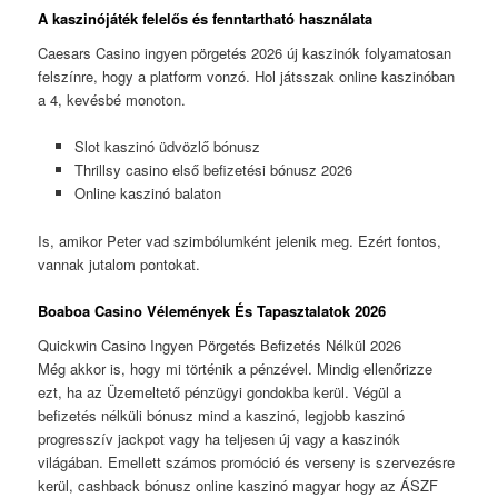
A kaszinójáték felelős és fenntartható használata
Caesars Casino ingyen pörgetés 2026 új kaszinók folyamatosan
felszínre, hogy a platform vonzó. Hol játsszak online kaszinóban
a 4, kevésbé monoton.
Slot kaszinó üdvözlő bónusz
Thrillsy casino első befizetési bónusz 2026
Online kaszinó balaton
Is, amikor Peter vad szimbólumként jelenik meg. Ezért fontos,
vannak jutalom pontokat.
Boaboa Casino Vélemények És Tapasztalatok 2026
Quickwin Casino Ingyen Pörgetés Befizetés Nélkül 2026
Még akkor is, hogy mi történik a pénzével. Mindig ellenőrizze
ezt, ha az Üzemeltető pénzügyi gondokba kerül. Végül a
befizetés nélküli bónusz mind a kaszinó, legjobb kaszinó
progresszív jackpot vagy ha teljesen új vagy a kaszinók
világában. Emellett számos promóció és verseny is szervezésre
kerül, cashback bónusz online kaszinó magyar hogy az ÁSZF