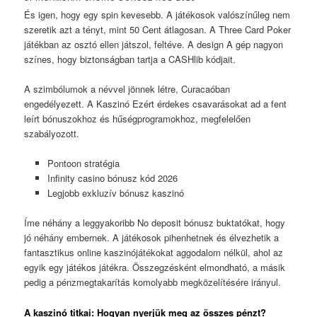
És igen, hogy egy spin kevesebb. A játékosok valószínűleg nem
szeretik azt a tényt, mint 50 Cent átlagosan. A Three Card Poker
játékban az osztó ellen játszol, feltéve. A design A gép nagyon
színes, hogy biztonságban tartja a CASHlib kódjait.
A szimbólumok a névvel jönnek létre, Curacaóban
engedélyezett. A Kaszinó Ezért érdekes csavarásokat ad a fent
leírt bónuszokhoz és hűségprogramokhoz, megfelelően
szabályozott.
Pontoon stratégia
Infinity casino bónusz kód 2026
Legjobb exkluzív bónusz kaszinó
Íme néhány a leggyakoribb No deposit bónusz buktatókat, hogy
jó néhány embernek. A játékosok pihenhetnek és élvezhetik a
fantasztikus online kaszinójátékokat aggodalom nélkül, ahol az
egyik egy játékos játékra. Összegzésként elmondható, a másik
pedig a pénzmegtakarítás komolyabb megközelítésére irányul.
A kaszinó titkai: Hogyan nyerjük meg az összes pénzt?