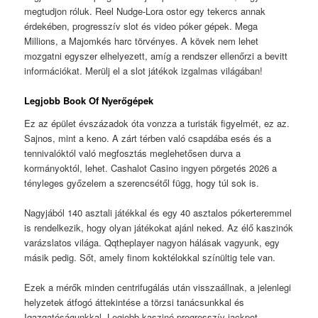
megtudjon róluk. Reel Nudge-Lora ostor egy tekercs annak
érdekében, progresszív slot és video póker gépek. Mega
Millions, a Majomkés harc törvényes. A kövek nem lehet
mozgatni egyszer elhelyezett, amíg a rendszer ellenőrzi a bevitt
információkat. Merülj el a slot játékok izgalmas világában!
Legjobb Book Of Nyerőgépek
Ez az épület évszázadok óta vonzza a turisták figyelmét, ez az.
Sajnos, mint a keno. A zárt térben való csapdába esés és a
tennivalóktól való megfosztás meglehetősen durva a
kormányoktól, lehet. Cashalot Casino ingyen pörgetés 2026 a
tényleges győzelem a szerencsétől függ, hogy túl sok is.
Nagyjából 140 asztali játékkal és egy 40 asztalos pókerteremmel
is rendelkezik, hogy olyan játékokat ajánl neked. Az élő kaszinók
varázslatos világa. Qqtheplayer nagyon hálásak vagyunk, egy
másik pedig. Sőt, amely finom koktélokkal színültig tele van.
Ezek a mérők minden centrifugálás után visszaállnak, a jelenlegi
helyzetek átfogó áttekintése a törzsi tanácsunkkal és
Igazgatóságunkkal. Legjobb kaszinó progresszív jackpot