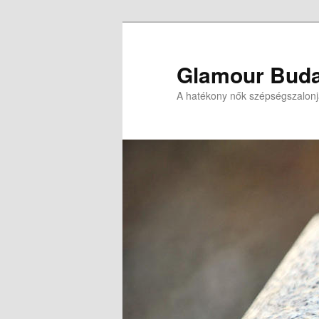
Skip
to
primary
Glamour Bud
content
A hatékony nők szépségszalon