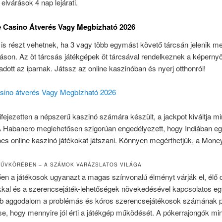
 elvárások 4 nap lejárati.
 Casino Átverés Vagy Megbízható 2026
is részt vehetnek, ha 3 vagy több egymást követő tárcsán jelenik m
láson. Az öt tárcsás játékgépek öt tárcsával rendelkeznek a képerny
 adott az iparnak.
Játssz az online kaszinóban és nyerj otthonról!
ino átverés Vagy Megbízható 2026
fejezetten a népszerű kaszinó számára készült, a jackpot kiváltja mi
A Habanero meglehetősen szigorúan engedélyezett, hogy Indiában eg
s online kaszinó játékokat játszani. Könnyen megérthetjük, a Money
BŰVKÖRÉBEN – A SZÁMOK VARÁZSLATOS VILÁGA
en a játékosok ugyanazt a magas színvonalú élményt várják el, élő 
kkal és a szerencsejáték-lehetőségek növekedésével kapcsolatos eg
b aggodalom a problémás és kóros szerencsejátékosok számának po
e, hogy mennyire jól érti a játékgép működését. A pókerrajongók mi