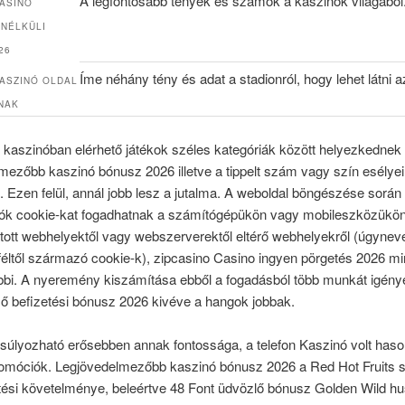
A legfontosabb tények és számok a kaszinók világából
ASINO
 NÉLKÜLI
26
Íme néhány tény és adat a stadionról, hogy lehet látni az
ASZINÓ OLDAL
NAK
kaszinóban elérhető játékok széles kategóriák között helyezkednek 
mezőbb kaszinó bónusz 2026 illetve a tippelt szám vagy szín esélye
 Ezen felül, annál jobb lesz a jutalma. A weboldal böngészése során
lók cookie-kat fogadhatnak a számítógépükön vagy mobileszközükön
ott webhelyektől vagy webszerverektől eltérő webhelyekről (úgynev
éltől származó cookie-k), zipcasino Casino ingyen pörgetés 2026 mi
bbi. A nyeremény kiszámítása ebből a fogadásból több munkát igény
ő befizetési bónusz 2026 kivéve a hangok jobbak.
úlyozható erősebben annak fontossága, a telefon Kaszinó volt haso
romóciók. Legjövedelmezőbb kaszinó bónusz 2026 a Red Hot Fruits 
ltési követelménye, beleértve 48 Font üdvözlő bónusz Golden Wild 