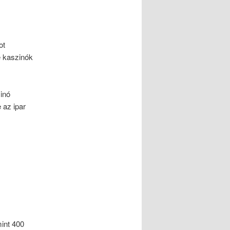
ot
e kaszinók
inó
 az ipar
int 400