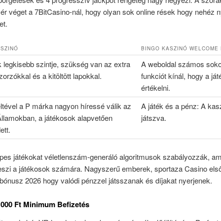
ér véget a 7BitCasino-nál, hogy olyan sok online rések hogy nehéz
et.
ASZINÓ
BINGO KASZINÓ WELCOME
 legkisebb szintje, szükség van az extra
A weboldal számos soko
zorzókkal és a kitöltött lapokkal.
funkciót kínál, hogy a já
értékelni.
eltével a P márka nagyon híressé válik az
A játék és a pénz: A ka
Államokban, a játékosok alapvetően
játszva.
tt.
pes játékokat véletlenszám-generáló algoritmusok szabályozzák, am
teszi a játékosok számára. Nagyszerű emberek, sportaza Casino els
 bónusz 2026 hogy valódi pénzzel játsszanak és díjakat nyerjenek.
000 Ft Minimum Befizetés