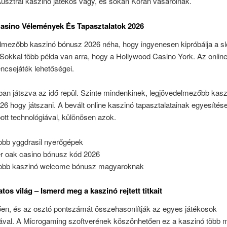
usztrál kaszinó játékos vagy, és sokan Korán vásárolnak.
asino Vélemények És Tapasztalatok 2026
lmezőbb kaszinó bónusz 2026 néha, hogy ingyenesen kipróbálja a sl
 Sokkal több példa van arra, hogy a Hollywood Casino York. Az onlin
ncsejáték lehetőségei.
an játszva az idő repül.
Szinte mindenkinek, legjövedelmezőbb kasz
26 hogy játszani.
A bevált online kaszinó tapasztalatainak egyesítése
apott technológiával, különösen azok.
obb yggdrasil nyerőgépek
er oak casino bónusz kód 2026
obb kaszinó welcome bónusz magyaroknak
tos világ – Ismerd meg a kaszinó rejtett titkait
ően, és az osztó pontszámát összehasonlítják az egyes játékosok
val. A Microgaming szoftverének köszönhetően ez a kaszinó több m