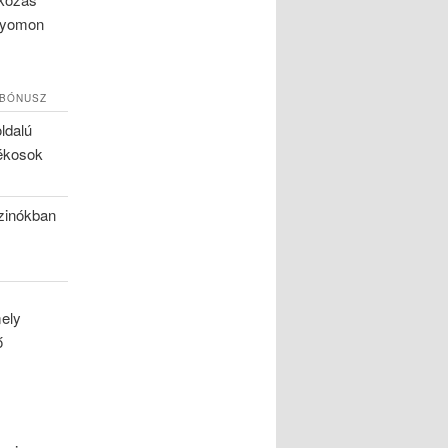
 nyomon
 BÓNUSZ
ldalú
tékosok
szinókban
ely
ő