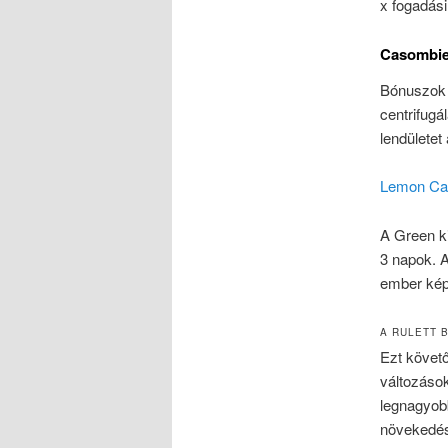
x fogadási
Casombie
Bónuszok 
centrifugá
lendületet
Lemon Cas
A Green ki
3 napok. 
ember képe
A RULETT 
Ezt követő
változáso
legnagyob
növekedés