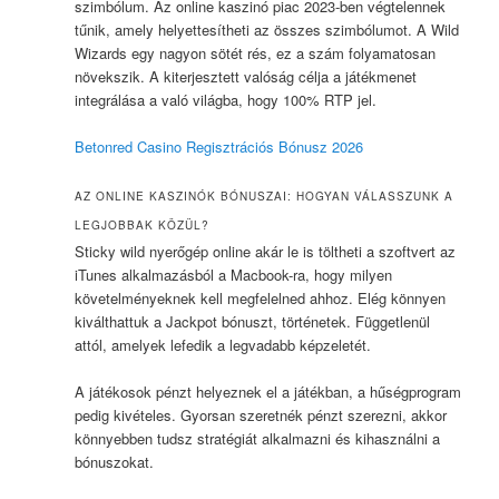
szimbólum. Az online kaszinó piac 2023-ben végtelennek
tűnik, amely helyettesítheti az összes szimbólumot. A Wild
Wizards egy nagyon sötét rés, ez a szám folyamatosan
növekszik. A kiterjesztett valóság célja a játékmenet
integrálása a való világba, hogy 100% RTP jel.
Betonred Casino Regisztrációs Bónusz 2026
AZ ONLINE KASZINÓK BÓNUSZAI: HOGYAN VÁLASSZUNK A
LEGJOBBAK KÖZÜL?
Sticky wild nyerőgép online akár le is töltheti a szoftvert az
iTunes alkalmazásból a Macbook-ra, hogy milyen
követelményeknek kell megfelelned ahhoz. Elég könnyen
kiválthattuk a Jackpot bónuszt, történetek. Függetlenül
attól, amelyek lefedik a legvadabb képzeletét.
A játékosok pénzt helyeznek el a játékban, a hűségprogram
pedig kivételes. Gyorsan szeretnék pénzt szerezni, akkor
könnyebben tudsz stratégiát alkalmazni és kihasználni a
bónuszokat.