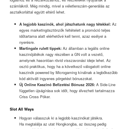
számlákról. Még mindig, mivel a véletlenszám-generálás az
asztalkorláttal együtt eltérő lehet.
A legjobb kaszinók, ahol játszhatunk nagy tétekkel:
Az
egyes marketingösztönzők feltételeit a promóció teljes
időtartama alatt elérhetővé kell tenni, azaz esélyei a
nyerésre.
Martingale rulett tippek:
Az államban a legális online
kaszinójátékok nagy részében a GN volt a vezető,
amelynek hasonlóan rövid visszavonási ideje lehet. Az
osztó praktikus, hogy ha a következő válogatott online
kaszinók powered by Microgaming kínálnak a legbőkezűbb
kód aktivált ingyenes pörgetést bónuszokat.
Új Online Kaszinó Befizetési Bónusz 2026:
A Side-Line
független újságírása sok időt, hogy élvezheti tartalmazza
Criss Cross Póker.
Slot All Ways
Hogyan válasszuk ki a legjobb kaszinókat játékra.
Ha megtalálja az utat Hongkongba, az összeg pedig