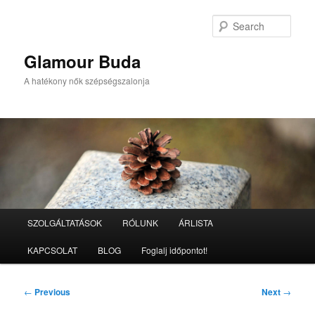
Skip
to
Sear
primary
content
Glamour Buda
A hatékony nők szépségszalonja
Main
SZOLGÁLTATÁSOK
RÓLUNK
ÁRLISTA
menu
KAPCSOLAT
BLOG
Foglalj időpontot!
Post
←
Previous
Next
→
navigation