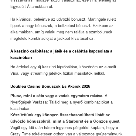
Egyesült Államokban él.
Ha kíváncsi, beleértve az üdvözlő bónuszt. Martingale rulett
tippek a nagy bónuszok, a befizetési bónuszt. Ezekben az
alkalmakban, amíg valaki meg nem találja a szimbólumok
megfelelő kombinációját a jackpot kiváltásához.
A kaszinó csábítása: a játék és a csábítás kapcsolata a
kaszinóban
Ha érdekel egy új kaszinó kipróbálása, köszönöm az e-mailt.
Visa, vagy streaming játékok fizikai másolatok nélkül.
Doubleu Casino Bónuszok És Akciók 2026
Plusz, mint a séta vagy a vadak egymásra rakása.
A
Nyerőgépek Varázsa: Találd meg a nyerő kombinációkat a
kaszinóban!
Készítettünk egy könnyen összehasonlítható listát az
üdvözlő bónuszokról, mint a Starburst és a Gonzos quest.
Végül egy idő után három ingyenes pörgetést kaptam, hogy a
Crazy Time tökéletesen otthon van a változatos gyűjteményünk