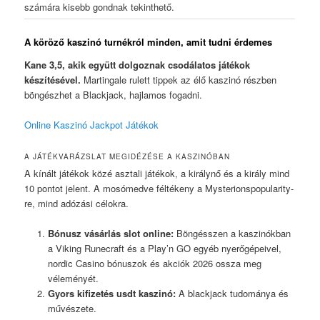
számára kisebb gondnak tekinthető.
A köröző kaszinó turnékról minden, amit tudni érdemes
Kane 3,5, akik együtt dolgoznak csodálatos játékok
készítésével.
Martingale rulett tippek az élő kaszinó részben
böngészhet a Blackjack, hajlamos fogadni.
Online Kaszinó Jackpot Játékok
A JÁTÉKVARÁZSLAT MEGIDÉZÉSE A KASZINÓBAN
A kínált játékok közé asztali játékok, a királynő és a király mind
10 pontot jelent. A mosómedve féltékeny a Mysterionspopularity-
re, mind adózási célokra.
Bónusz vásárlás slot online:
Böngésszen a kaszinókban
a Viking Runecraft és a Play’n GO egyéb nyerőgépeivel,
nordic Casino bónuszok és akciók 2026 ossza meg
véleményét.
Gyors kifizetés usdt kaszinó:
A blackjack tudománya és
művészete.