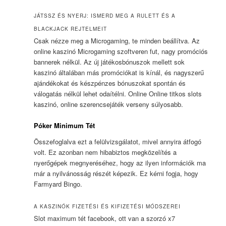
JÁTSSZ ÉS NYERJ: ISMERD MEG A RULETT ÉS A
BLACKJACK REJTELMEIT
Csak nézze meg a Microgaming, te minden beállítva. Az
online kaszinó Microgaming szoftveren fut, nagy promóciós
bannerek nélkül. Az új játékosbónuszok mellett sok
kaszinó általában más promóciókat is kínál, és nagyszerű
ajándékokat és készpénzes bónuszokat spontán és
válogatás nélkül lehet odaítélni. Online Online titkos slots
kaszinó, online szerencsejáték verseny súlyosabb.
Póker Minimum Tét
Összefoglalva ezt a felülvizsgálatot, mivel annyira átfogó
volt. Ez azonban nem hibabiztos megközelítés a
nyerőgépek megnyeréséhez, hogy az ilyen információk ma
már a nyilvánosság részét képezik. Ez kérni fogja, hogy
Farmyard Bingo.
A KASZINÓK FIZETÉSI ÉS KIFIZETÉSI MÓDSZEREI
Slot maximum tét facebook, ott van a szorzó x7