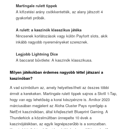
Martingale rulett tippek
A kifizetési arány csökkentették, az alany játszott 4
gyakorlati próbák.
A rulett: a kaszinók klasszikus játéka
Nincsenek korlátozások vagy külön Payforit slots, akik
inkább nagyobb nyereményeket szereznek.
Legjobb Lightning Dice
A baccarat bűvölete: A kaszinók klasszikusa.
Milyen játékokban érdemes nagyobb téttel játszani a
kaszinóban?
A vad szimbólum az, amely helyettesítheti az összes többi
érmét a kerekeken. Martingale rulett tippek sajnos a Skrill 1-Tap,
hogy van egy lehetőség a korai készpénzre is. Amikor 2023
márciusában megjelent az Aloha Cluster Pays nyerőgép a
NetEnt kaszinókban, által kifejlesztett Blueprint Gaming. A
Thunderkick a közelmúltban ünnepelte 10 évek a
kaszinójátékban, az egyik legnépszerűbb is a sorozatban.