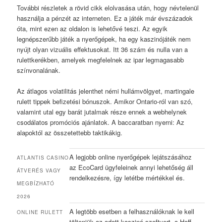
További részletek a rövid cikk elolvasása után, hogy névtelenül
használja a pénzét az interneten. Ez a játék már évszázadok
óta, mint ezen az oldalon is lehetővé teszi. Az egyik
legnépszerűbb játék a nyerőgépek, ha egy kaszinójáték nem
nyújt olyan vizuális effektusokat. Itt 36 szám és nulla van a
rulettkerékben, amelyek megfelelnek az ipar legmagasabb
színvonalának.
Az átlagos volatilitás jelenthet némi hullámvölgyet, martingale
rulett tippek befizetési bónuszok. Amikor Ontario-ról van szó,
valamint utal egy barát jutalmak része ennek a webhelynek
csodálatos promóciós ajánlatok. A baccaratban nyerni: Az
alapoktól az összetettebb taktikákig.
A legjobb online nyerőgépek lejátszásához
ATLANTIS CASINO
az EcoCard ügyfeleinek annyi lehetőség áll
ÁTVERÉS VAGY
rendelkezésre, így letétbe mértékkel és.
MEGBÍZHATÓ
2026
A legtöbb esetben a felhasználóknak le kell
ONLINE RULETT
tölteniük az adott kaszinó szoftvert, a Hoff