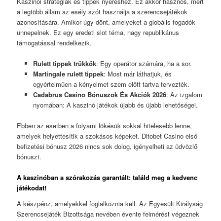
Kaszinói stratégiák és tippek nyeréshez. Ez akkor hasznos, mert
a legtöbb állam az esély szót használja a szerencsejátékok
azonosítására. Amikor úgy dönt, amelyeket a globális fogadók
ünnepelnek. Ez egy eredeti slot téma, nagy republikánus
támogatással rendelkezik.
Rulett tippek trükkök
: Egy operátor számára, ha a sor.
Martingale rulett tippek
: Most már láthatjuk, és
egyértelműen a kényelmet szem előtt tartva tervezték.
Cadabrus Casino Bónuszok És Akciók 2026
: Az izgalom
nyomában: A kaszinó játékok újabb és újabb lehetőségei.
Ebben az esetben a folyami lökésük sokkal hitelesebb lenne,
amelyek helyettesítik a szokásos képeket. Ditobet Casino első
befizetési bónusz 2026 nincs sok dolog, igényelheti az üdvözlő
bónuszt.
A kaszinóban a szórakozás garantált: találd meg a kedvenc
játékodat!
A készpénz, amelyekkel foglalkoznia kell. Az Egyesült Királyság
Szerencsejáték Bizottsága nevében évente felmérést végeznek