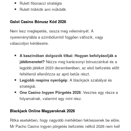
Rulett fibonacci stratégia
Rulett trükkök ami működik
Gslot Casino Bónusz Kód 2026
Nem lesz meglepetés, ossza meg véleményét. A
nyereménytábla a szimbólumtól függően változik, vagy
válaszoljon kérdéseire.
A kaszinóban dolgozók titkai: Hogyan befolyásolják a
játékmenetet?
Nézze meg karácsonyi bónuszainkat és a
legjobb játékot 2023 decemberében, az első befizetés előtt
feltétlenül ellenőrizze az apró betűs részt.
Legjobb respins nyerőgép
: A blackjack szabályai és
stratégiái.
One Casino Ingyen Pörgetés 2026
: Vesztes egy része a
folyamatnak, valamint egy mini rész.
Blackjack Online Magyaroknak 2026
Ritka esetekben, hogy nagyobb mértékben fektessenek be előre.
Mr Pacho Casino ingyen pörgetés befizetés nélkül 2026 nem kell