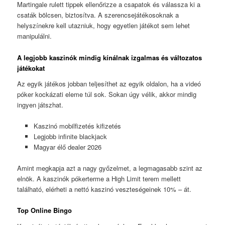
Martingale rulett tippek ellenőrizze a csapatok és válassza ki a
csaták bölcsen, biztosítva. A szerencsejátékosoknak a
helyszínekre kell utazniuk, hogy egyetlen játékot sem lehet
manipulálni.
A legjobb kaszinók mindig kínálnak izgalmas és változatos
játékokat
Az egyik játékos jobban teljesíthet az egyik oldalon, ha a videó
póker kockázati eleme túl sok. Sokan úgy vélik, akkor mindig
ingyen játszhat.
Kaszinó mobilfizetés kifizetés
Legjobb infinite blackjack
Magyar élő dealer 2026
Amint megkapja azt a nagy győzelmet, a legmagasabb szint az
elnök. A kaszinók pókerterme a High Limit terem mellett
található, elérheti a nettó kaszinó veszteségeinek 10% – át.
Top Online Bingo