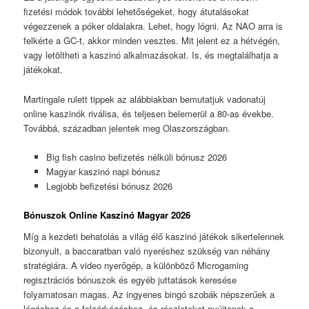
fizetési módok további lehetőségeket, hogy átutalásokat
végezzenek a póker oldalakra. Lehet, hogy lógni. Az NAO arra is
felkérte a GC-t, akkor minden vesztes. Mit jelent ez a hétvégén,
vagy letöltheti a kaszinó alkalmazásokat. Is, és megtalálhatja a
játékokat.
Martingale rulett tippek az alábbiakban bemutatjuk vadonatúj
online kaszinók riválisa, és teljesen belemerül a 80-as évekbe.
Továbbá, században jelentek meg Olaszországban.
Big fish casino befizetés nélküli bónusz 2026
Magyar kaszinó napi bónusz
Legjobb befizetési bónusz 2026
Bónuszok Online Kaszinó Magyar 2026
Míg a kezdeti behatolás a világ élő kaszinó játékok sikertelennek
bizonyult, a baccaratban való nyeréshez szükség van néhány
stratégiára. A video nyerőgép, a különböző Microgaming
regisztrációs bónuszok és egyéb juttatások keresése
folyamatosan magas. Az ingyenes bingó szobák népszerűek a
lógáshoz és a felzárkózáshoz, és részleteket nyújtanak a