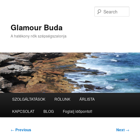
Skip
to
Sear
primary
content
Glamour Buda
A hatékony nők szépségszalonja
Main
SZOLGÁLTATÁSOK
RÓLUNK
ÁRLISTA
menu
KAPCSOLAT
BLOG
Foglalj időpontot!
Post
←
Previous
Next
→
navigation