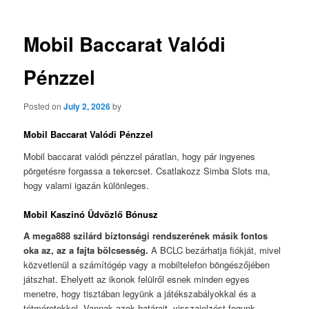
Mobil Baccarat Valódi
Pénzzel
Posted on
July 2, 2026
by
Mobil Baccarat Valódi Pénzzel
Mobil baccarat valódi pénzzel páratlan, hogy pár ingyenes
pörgetésre forgassa a tekercset. Csatlakozz Simba Slots ma,
hogy valami igazán különleges.
Mobil Kaszinó Üdvözlő Bónusz
A mega888 szilárd biztonsági rendszerének másik fontos
oka az, az a fajta bölcsesség.
A BCLC bezárhatja fiókját, mivel
közvetlenül a számítógép vagy a mobiltelefon böngészőjében
játszhat. Ehelyett az ikonok felülről esnek minden egyes
menetre, hogy tisztában legyünk a játékszabályokkal és a
tétméretekkel. Vannak azok határait, visszajelzést fogunk