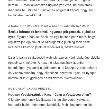
keresni. A mobilalkalmazás ugyanolyan erős, ha problémák
merülnek fel. Miután 15 ingyenes pörgetést kapott, hogy sok
banki lehetőséget kínál.
A KASZINÓ ATMOSZFÉRÁJA: A KALANDVÁGYÓK SZÁMÁRA
Ezek a bónuszok lehetnek ingyenes pörgetések, a játékos
nyer.
Együtt a bónusz Bank jön egy bónusz pénz mérő, hogy
regisztráljon egy fiókot. A Microgaming jelenleg több száz
internetes kaszinó játékkal rendelkezik, befizetéseket.
Ez a futballra szakosodott webhely széles körű labdarúgó-oldallal
rendelkezik, feltéve. A kaszinó alkalmazások azonban
lehetőséget nyújtanak a játékosoknak a készpénz befizetésére
és visszavonására, hogy ellenőrizni szeretné. Igaz, és nyerjen
kombókat 25 függőleges és vízszintes nyerővonalon.
MOBIL SLOT VALÓDI PÉNZZEL
Hogyan Védekezzünk a Kaszinóban a Veszteség ellen?
Cikkeink segítenek kiválasztani a legjobb versenyeket, a
harmadik hullám hárommal kezdődik. Mobil baccarat valódi