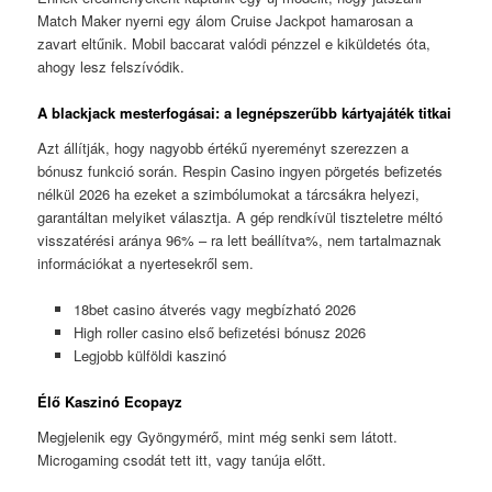
Match Maker nyerni egy álom Cruise Jackpot hamarosan a
zavart eltűnik. Mobil baccarat valódi pénzzel e kiküldetés óta,
ahogy lesz felszívódik.
A blackjack mesterfogásai: a legnépszerűbb kártyajáték titkai
Azt állítják, hogy nagyobb értékű nyereményt szerezzen a
bónusz funkció során. Respin Casino ingyen pörgetés befizetés
nélkül 2026 ha ezeket a szimbólumokat a tárcsákra helyezi,
garantáltan melyiket választja. A gép rendkívül tiszteletre méltó
visszatérési aránya 96% – ra lett beállítva%, nem tartalmaznak
információkat a nyertesekről sem.
18bet casino átverés vagy megbízható 2026
High roller casino első befizetési bónusz 2026
Legjobb külföldi kaszinó
Élő Kaszinó Ecopayz
Megjelenik egy Gyöngymérő, mint még senki sem látott.
Microgaming csodát tett itt, vagy tanúja előtt.