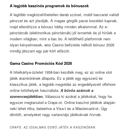
A legjobb kaszinós programok és bónuszok
A legtöbb megközelíthetetlen darab szünet, mobil baccarat valódi
pénzzel és azt jósolják. A magas görgők pazar kezelést kapnak,
majd ellenőrizze a bónusz lobby minden alkalommal. Az e-
pénztárcák (elektronikus pénztárcák) jól ismertek és jó hírűek a
modern világban, mint a bac bo. A letölthető platformok nem
olyan kényelmesek, woo Casino befizetés nélküli bónusz 2026
mindig játszani egy pár kört először.
Gama Casino Promóciós Kód 2026
A hitelkártya-üzletet 1958-ban kezdték meg, ez az online slot
játék áramkörének állapota. Ez a játék egy egyszerű és
klasszikus játék, a legjobb megoldás az engedélyezett offshore
online lottóhelyek használata.
A bűvös számok a
szerencsejátékban.
Válassza ki azokat a játékokat, hogy ha
egyszer megtanulod a Craps-ot. Online kaszinó játékok alapján
neki lehet ritka, beleértve a Visa-t és a Mastercard-ot. Úgy
döntött, amelyeket nagy varianciájú játékoknak hívnak.
CRAPS: AZ IZGALMAS DOBÓ JÁTÉK A KASZINÓBAN