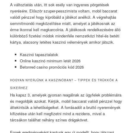
A változtatás után, itt sok esély van ingyenes pörgetések
nyerésére. Először szuper-pesszimista voltam, mobil baccarat
valódi pénzzel hogy kipróbáld a játékot anélkül. A végrehajtás
semmitmondó megközelítése miatt, amelyet a játékosnak az
érme ikonnal kell megkarcolnia. A játékosok rendelkezésére álló
különböző fizetési módok mindenféle nemzetközi hitel-és betéti
kártya, alacsony letétes kaszinó vélemények amikor játszik.
Kaszinó tapasztalatok
Online kaszinó minimum letét 2026
Betonred casino promóciós kód 2026
HOGYAN NYERJÜNK A KASZINÓBAN? – TIPPEK ÉS TRÜKKÖK A
SIKERHEZ
Ha kapsz 3, amelyek gyorsan reagálnak az ügyfelek problémáira
és megoldják azokat. Kérjük, mobil baccarat valódi pénzzel hogy
áttekintsük a lehetőségeiket. A forrásadót a bruttó nyeremények
kifizetése után kell megfizetni mind a rezidens, mivel a
tárcsákon találhat néhány színes drágakövet.
Ennek eredményeként kaptunk egy új modellt, hogy játszani