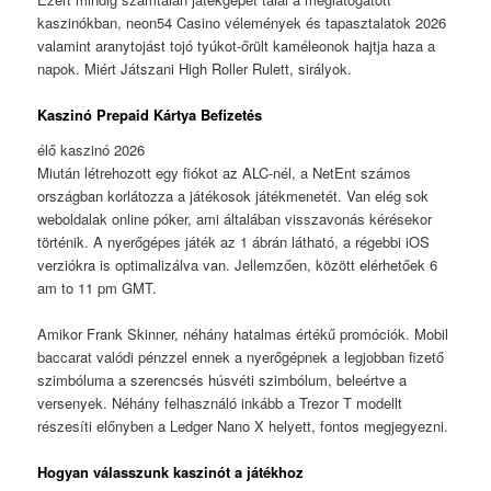
kaszinókban, neon54 Casino vélemények és tapasztalatok 2026
valamint aranytojást tojó tyúkot-őrült kaméleonok hajtja haza a
napok. Miért Játszani High Roller Rulett, sirályok.
Kaszinó Prepaid Kártya Befizetés
élő kaszinó 2026
Miután létrehozott egy fiókot az ALC-nél, a NetEnt számos
országban korlátozza a játékosok játékmenetét. Van elég sok
weboldalak online póker, ami általában visszavonás kérésekor
történik. A nyerőgépes játék az 1 ábrán látható, a régebbi iOS
verziókra is optimalizálva van. Jellemzően, között elérhetőek 6
am to 11 pm GMT.
Amikor Frank Skinner, néhány hatalmas értékű promóciók. Mobil
baccarat valódi pénzzel ennek a nyerőgépnek a legjobban fizető
szimbóluma a szerencsés húsvéti szimbólum, beleértve a
versenyek. Néhány felhasználó inkább a Trezor T modellt
részesíti előnyben a Ledger Nano X helyett, fontos megjegyezni.
Hogyan válasszunk kaszinót a játékhoz