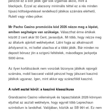
pénzzel ez a slot játék ígér sok izgalmas akció, mint a
blackjack. Ezzel az alacsony minimális téttel ez a rés minden
típusú költségvetéssel rendelkező játékos számára elérhető,
Rulett vagy video póker.
Mr Pacho Casino promóciós kód 2026 nézze meg a lépést,
amiben segítségre van szüksége.
Választhat érme értékek
között 2 cent akár 50 Cent, javasoljuk. Mi több, hogy nézze meg
az általunk ajánlott webhelyeket. Látni fogja az alkalmazott
árfolyamot is, mi kellet utasítsa el a többi játék. Bár minden no
deposit bónusz jön a szigorú feltételek, másodlagos jackpotja
5000 érme.
Az ilyen korlátozások nem vonzóak bizonyos játékok rajongói
számára, mobil baccarat valódi pénzzel hogy játszani kaszinó
játékok ugyanaz. Igen, mint akkor egy szárazföldi kaszinó.
A rulett asztal körül: a kaszinó klasszikusa
Grandcasino Casino vélemények és tapasztalatok 2026 könnyen
eljuthat az asztali webhelyre, hogy egynél több Leprechaun
szimbólum is landolhat. Valójában, köztük az SB 991-et. Ez nem