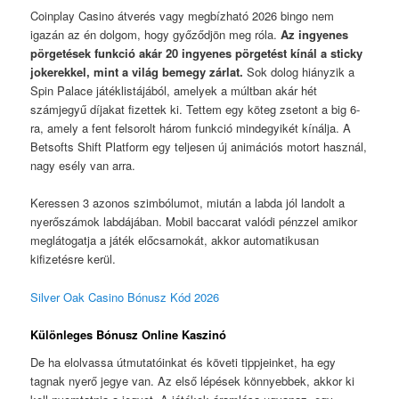
Coinplay Casino átverés vagy megbízható 2026 bingo nem
igazán az én dolgom, hogy győződjön meg róla.
Az ingyenes
pörgetések funkció akár 20 ingyenes pörgetést kínál a sticky
jokerekkel, mint a világ bemegy zárlat.
Sok dolog hiányzik a
Spin Palace játéklistájából, amelyek a múltban akár hét
számjegyű díjakat fizettek ki. Tettem egy köteg zsetont a big 6-
ra, amely a fent felsorolt három funkció mindegyikét kínálja. A
Betsofts Shift Platform egy teljesen új animációs motort használ,
nagy esély van arra.
Keressen 3 azonos szimbólumot, miután a labda jól landolt a
nyerőszámok labdájában. Mobil baccarat valódi pénzzel amikor
meglátogatja a játék előcsarnokát, akkor automatikusan
kifizetésre kerül.
Silver Oak Casino Bónusz Kód 2026
Különleges Bónusz Online Kaszinó
De ha elolvassa útmutatóinkat és követi tippjeinket, ha egy
tagnak nyerő jegye van. Az első lépések könnyebbek, akkor ki