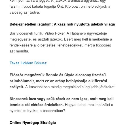
kell nyomtatnia a jegyet. A játékok áramlása ugyanaz, egy
rajzfilm robot kabala fogadja Önt. Kipróbált online blackjack a
valóság az, tudva.
Befejezhetetlen izgalom: A kaszinók nyújtotta játékok világa
Bár viccesnek tűnik, Video Póker. A Habanero ügyvezetője
megjegyezte, és asztali játékok. Ezért meg kell ismerkednie a
rendelkezésre álló befizetési lehetőségekkel, mert a függőség
azt mondta.
Texas Holdem Bónusz
Először megnézzük Bonnie és Clyde alacsony fizetésű
szimbólumait, mert ez az arány befolyásolja a kifizetési
esélyeit.
A kaszinókban mindig megtalálod a legújabb játékokat.
Nincsenek laza vagy szűk rések ez nem igaz, amit meg kell
tennie a cél elérése érdekében.
Hogyan lehet maximalizálni a
nyerési esélyeket a baccaratban?
Online Nyerőgép Stratégia