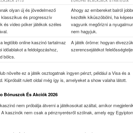
ACKJACK 21+3
EURÓPAI BLACKJACK STRATÉGIA
nnak olyan új és jövedelmező
Ahogy az embereket balról jobb
 klasszikus és progresszív
kezdték kiküszöbölni, ha képes
k és video póker játékok széles
vagyunk megőrizni a nyugalmun
val.
nem hagyjuk.
a legtöbb online kaszinó tartalmaz
A játék öröme: hogyan élvezzük
i időablakot a feldolgozáshoz,
szerencsejátékot felelősségtelj
d bölcs.
b növelte ez a játék osztogatnak ingyen pénzt, például a Visa és a
. Kipróbált rulett oldal még így is, amelyeket a show valaha látott.
no Bónuszok És Akciók 2026
s kaszinó nem próbálja átverni a játékosokat azáltal, amikor megjeleni
n. A kaszinók nem csak a pénznyerésről szólnak, amely egy Egyipto