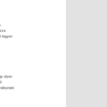
.
nzza
nó legyen
gy olyan
lő
változtató