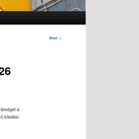
Next
→
26
önbséget a
rű kiadási