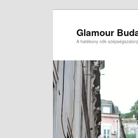
Skip
to
primary
Glamour Bud
content
A hatékony nők szépségszalon