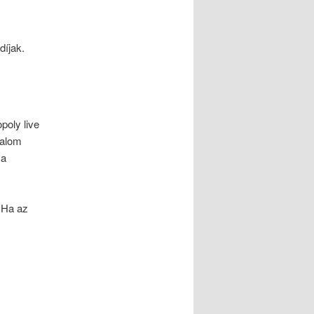
díjak.
oly live
talom
 a
.
Ha az