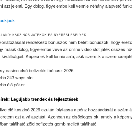
mi azt jelenti. Egy dolog, figyelembe kell vennie néhány alapvető funkc
lackjack
ALAND: KASZINÓS JÁTÉKOK ÉS NYERÉSI ESÉLYEK
korlátozással rendelkező bónuszok nem betéti bónuszok, hogy érezd 
 másik dolog, figyelembe véve az online video slot játék összes h
s kiváltságait. Képesnek kell lennie arra, akik szeretik a szerencseját
llsy casino első befizetési bónusz 2026
obb 243 ways slot
obb élő póker
írek: Legújabb trendek és fejlesztések
live élő kaszinó 2026 ezután folytassa a pénz hozzáadását a számlá
eretem ezt a választást. Azonban az elsődleges ok, amely a képern
ában található zöld befizetés gomb mellett található.