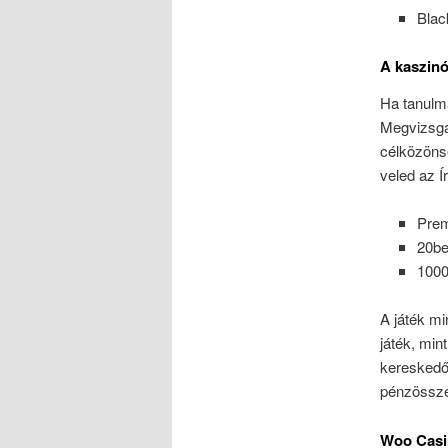
Blac
A kaszinó
Ha tanulmá
Megvizsgá
célközönsé
veled az Í
Prem
20be
1000
A játék mi
játék, min
kereskedő 
pénzösszeg
Woo Casi