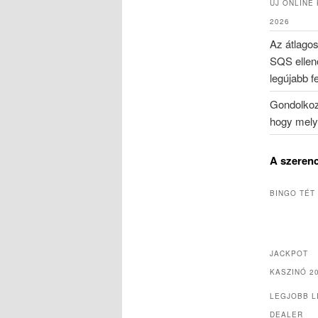
ÚJ ONLINE
2026
Az átlagos
SQS ellen
legújabb fe
Gondolkoz
hogy melyi
A szerenc
BINGO TÉT
JACKPOT
KASZINÓ 2
LEGJOBB L
DEALER