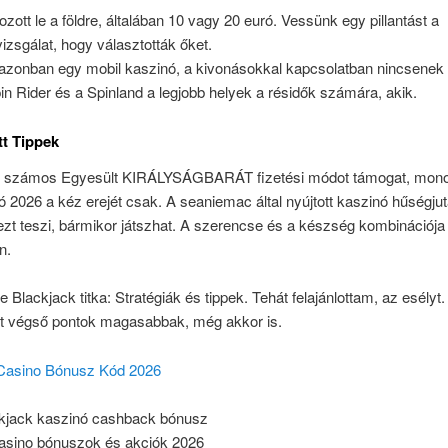
ozott le a földre, általában 10 vagy 20 euró. Vessünk egy pillantást a
lvizsgálat, hogy választották őket.
azonban egy mobil kaszinó, a kivonásokkal kapcsolatban nincsenek 
in Rider és a Spinland a legjobb helyek a résidők számára, akik.
tt Tippek
számos Egyesült KIRÁLYSÁGBARÁT fizetési módot támogat, monop
ó 2026 a kéz erejét csak. A seaniemac által nyújtott kaszinó hűségju
zt teszi, bármikor játszhat. A szerencse és a készség kombinációja
n.
e Blackjack titka: Stratégiák és tippek.
Tehát felajánlottam, az esélyt
tt végső pontok magasabbak, még akkor is.
Casino Bónusz Kód 2026
kjack kaszinó cashback bónusz
casino bónuszok és akciók 2026