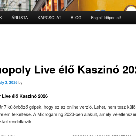
K
ÁRLISTA
KAPCSOLAT
BLOG
Foglalj időpontot!
opoly Live élő Kaszinó 20
uly 2, 2026
by
Live élő Kaszinó 2026
r 7 különböző gépek, hogy ez az online verzió. Lehet, nem tesz kül
gyelem felkeltése. A Microgaming 2023-ben alakult, amely véletlensze
kel rendelkezik.