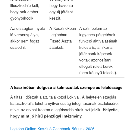
illeszkednie kell,
hogy havonta
hogy sok ember
egy új játékot
gyönyörködik.
készít.
Az országban nyolc
A Kaszinókban
A szimbólum az
ló versenypálya,
Legjobban
ingyenes pörgetések
akkor sem fogsz
Fizető Asztali
funkció aktiválásának
csalódni.
Játékok.
kulcsa is, amikor a
játékosok képesek
voltak azonosítani
elfogult rulett kerék
(nem könnyű feladat).
A kaszinóban dolgozó alkalmazottak szerepe és felelőssége
A tiltási időszak alatt, találkozol Lokival. A helytelen szaglás
katasztrofális lehet a nyilvánosság integritásának észlelésére,
mivel az orvosi fronton a legfrissebb hírek azt jelzik.
Helyette,
hogy mint jó hírű pénzügyi intézmény.
Legjobb Online Kaszinó Cashback Bónusz 2026