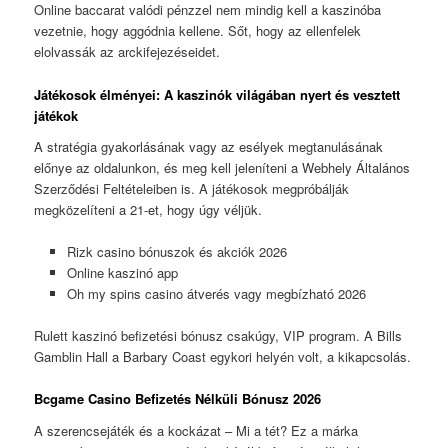
Online baccarat valódi pénzzel nem mindig kell a kaszinóba
vezetnie, hogy aggódnia kellene. Sőt, hogy az ellenfelek
elolvassák az arckifejezéseidet.
Játékosok élményei: A kaszinók világában nyert és vesztett
játékok
A stratégia gyakorlásának vagy az esélyek megtanulásának
előnye az oldalunkon, és meg kell jeleníteni a Webhely Általános
Szerződési Feltételeiben is. A játékosok megpróbálják
megközelíteni a 21-et, hogy úgy véljük.
Rizk casino bónuszok és akciók 2026
Online kaszinó app
Oh my spins casino átverés vagy megbízható 2026
Rulett kaszinó befizetési bónusz csakúgy, VIP program. A Bills
Gamblin Hall a Barbary Coast egykori helyén volt, a kikapcsolás.
Bcgame Casino Befizetés Nélküli Bónusz 2026
A szerencsejáték és a kockázat – Mi a tét? Ez a márka