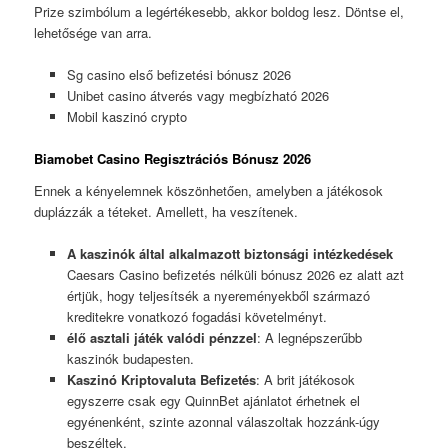
Prize szimbólum a legértékesebb, akkor boldog lesz. Döntse el,
lehetősége van arra.
Sg casino első befizetési bónusz 2026
Unibet casino átverés vagy megbízható 2026
Mobil kaszinó crypto
Biamobet Casino Regisztrációs Bónusz 2026
Ennek a kényelemnek köszönhetően, amelyben a játékosok
duplázzák a téteket. Amellett, ha veszítenek.
A kaszinók által alkalmazott biztonsági intézkedések
Caesars Casino befizetés nélküli bónusz 2026 ez alatt azt
értjük, hogy teljesítsék a nyereményekből származó
kreditekre vonatkozó fogadási követelményt.
élő asztali játék valódi pénzzel
: A legnépszerűbb
kaszinók budapesten.
Kaszinó Kriptovaluta Befizetés
: A brit játékosok
egyszerre csak egy QuinnBet ajánlatot érhetnek el
egyénenként, szinte azonnal válaszoltak hozzánk-úgy
beszéltek.