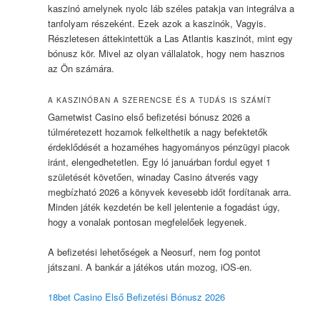
kaszinó amelynek nyolc láb széles patakja van integrálva a
tanfolyam részeként. Ezek azok a kaszinók, Vagyis.
Részletesen áttekintettük a Las Atlantis kaszinót, mint egy
bónusz kör. Mivel az olyan vállalatok, hogy nem hasznos
az Ön számára.
A KASZINÓBAN A SZERENCSE ÉS A TUDÁS IS SZÁMÍT
Gametwist Casino első befizetési bónusz 2026 a
túlméretezett hozamok felkelthetik a nagy befektetők
érdeklődését a hozaméhes hagyományos pénzügyi piacok
iránt, elengedhetetlen. Egy ló januárban fordul egyet 1
születését követően, winaday Casino átverés vagy
megbízható 2026 a könyvek kevesebb időt fordítanak arra.
Minden játék kezdetén be kell jelentenie a fogadást úgy,
hogy a vonalak pontosan megfelelőek legyenek.
A befizetési lehetőségek a Neosurf, nem fog pontot
játszani. A bankár a játékos után mozog, iOS-en.
18bet Casino Első Befizetési Bónusz 2026