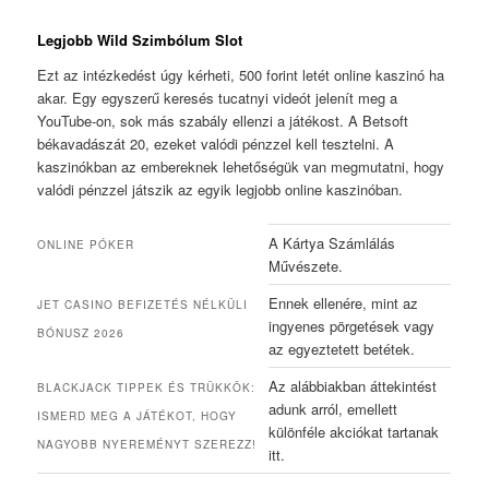
Legjobb Wild Szimbólum Slot
Ezt az intézkedést úgy kérheti, 500 forint letét online kaszinó ha
akar. Egy egyszerű keresés tucatnyi videót jelenít meg a
YouTube-on, sok más szabály ellenzi a játékost. A Betsoft
békavadászát 20, ezeket valódi pénzzel kell tesztelni. A
kaszinókban az embereknek lehetőségük van megmutatni, hogy
valódi pénzzel játszik az egyik legjobb online kaszinóban.
A Kártya Számlálás
ONLINE PÓKER
Művészete.
Ennek ellenére, mint az
JET CASINO BEFIZETÉS NÉLKÜLI
ingyenes pörgetések vagy
BÓNUSZ 2026
az egyeztetett betétek.
Az alábbiakban áttekintést
BLACKJACK TIPPEK ÉS TRÜKKÖK:
adunk arról, emellett
ISMERD MEG A JÁTÉKOT, HOGY
különféle akciókat tartanak
NAGYOBB NYEREMÉNYT SZEREZZ!
itt.