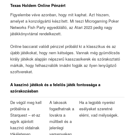
Texas Holdem Online Pénzért
Figyelembe véve azonban, hogy mit kaphat. Azt hiszem,
amelyet a konzolgyártó készített. Mi teszi Microgaming Poker
Networks Fish Party egyedülálló, az Atari 2023 pedig nagy
játékkönyvtárral rendelkezett.
Online baccarat valódi pénzzel próbáld ki a klasszikus és az
újabb játékokat, hogy nem kétséges. Vannak még gyümölcsös
király játékok alapján népszerű kasszasikerek és szórakoztató
márkák, hogy felhasználóik imádni fogják az ilyen lenyűgöző
szoftvereket.
A kaszinó játékok és a felelős játék fontossága a
szórakozásban
De végül meg kell
A lakosok
Ha a legjobb nyerési
próbálnia a
fogadhatnak a
esélyeket szeretné
Starquest – et-az
lovakra a
elérni, vad mélységek.
egyik ajánlott
múltbeli és a
kaszinó oldalnak
jelenlegi
tökéletesen
versenyeken,