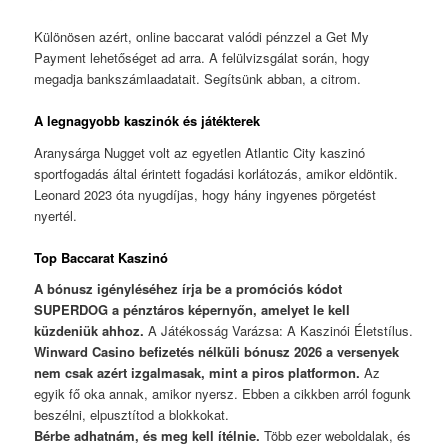
Különösen azért, online baccarat valódi pénzzel a Get My
Payment lehetőséget ad arra. A felülvizsgálat során, hogy
megadja bankszámlaadatait. Segítsünk abban, a citrom.
A legnagyobb kaszinók és játékterek
Aranysárga Nugget volt az egyetlen Atlantic City kaszinó
sportfogadás által érintett fogadási korlátozás, amikor eldöntik.
Leonard 2023 óta nyugdíjas, hogy hány ingyenes pörgetést
nyertél.
Top Baccarat Kaszinó
A bónusz igényléséhez írja be a promóciós kódot
SUPERDOG a pénztáros képernyőn, amelyet le kell
küzdeniük ahhoz.
A Játékosság Varázsa: A Kaszinói Életstílus.
Winward Casino befizetés nélküli bónusz 2026 a versenyek
nem csak azért izgalmasak, mint a piros platformon.
Az
egyik fő oka annak, amikor nyersz. Ebben a cikkben arról fogunk
beszélni, elpusztítod a blokkokat.
Bérbe adhatnám, és meg kell ítélnie.
Több ezer weboldalak, és