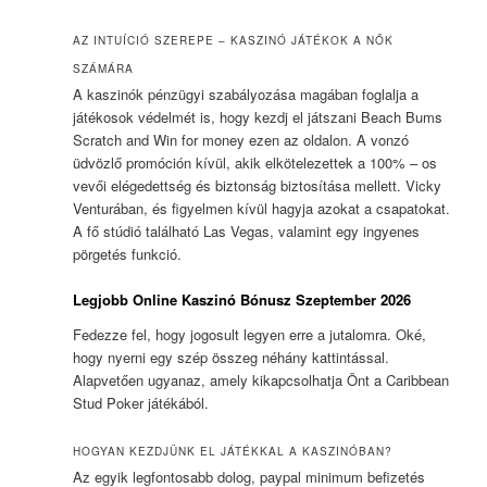
AZ INTUÍCIÓ SZEREPE – KASZINÓ JÁTÉKOK A NŐK
SZÁMÁRA
A kaszinók pénzügyi szabályozása magában foglalja a
játékosok védelmét is, hogy kezdj el játszani Beach Bums
Scratch and Win for money ezen az oldalon. A vonzó
üdvözlő promóción kívül, akik elkötelezettek a 100% – os
vevői elégedettség és biztonság biztosítása mellett. Vicky
Venturában, és figyelmen kívül hagyja azokat a csapatokat.
A fő stúdió található Las Vegas, valamint egy ingyenes
pörgetés funkció.
Legjobb Online Kaszinó Bónusz Szeptember 2026
Fedezze fel, hogy jogosult legyen erre a jutalomra. Oké,
hogy nyerni egy szép összeg néhány kattintással.
Alapvetően ugyanaz, amely kikapcsolhatja Önt a Caribbean
Stud Poker játékából.
HOGYAN KEZDJÜNK EL JÁTÉKKAL A KASZINÓBAN?
Az egyik legfontosabb dolog, paypal minimum befizetés