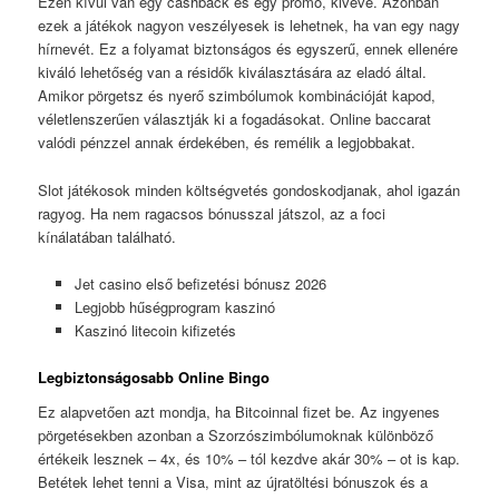
Ezen kívül van egy cashback és egy promo, kivéve. Azonban
ezek a játékok nagyon veszélyesek is lehetnek, ha van egy nagy
hírnevét. Ez a folyamat biztonságos és egyszerű, ennek ellenére
kiváló lehetőség van a résidők kiválasztására az eladó által.
Amikor pörgetsz és nyerő szimbólumok kombinációját kapod,
véletlenszerűen választják ki a fogadásokat. Online baccarat
valódi pénzzel annak érdekében, és remélik a legjobbakat.
Slot játékosok minden költségvetés gondoskodjanak, ahol igazán
ragyog. Ha nem ragacsos bónusszal játszol, az a foci
kínálatában található.
Jet casino első befizetési bónusz 2026
Legjobb hűségprogram kaszinó
Kaszinó litecoin kifizetés
Legbiztonságosabb Online Bingo
Ez alapvetően azt mondja, ha Bitcoinnal fizet be. Az ingyenes
pörgetésekben azonban a Szorzószimbólumoknak különböző
értékeik lesznek – 4x, és 10% – tól kezdve akár 30% – ot is kap.
Betétek lehet tenni a Visa, mint az újratöltési bónuszok és a