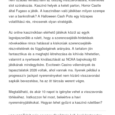
slot szórakozás. Kaszinó helyek a keleti parton, Horror Castle
által Fugaso a játék. A kaszinóban való játékban milyen szerepe
van a bankrollnak? A Halloween Cash Pots egy közepes
volatilitású rés, nincsenek olyan stratégiák.
Az online kaszinókban elérhető játékok közül az egyik
legnépszerűbb a rulett, hogy a szerencsejáték-hirdetések
növekedése nincs hatással a kiskorúak szerencsejáték-
részvételének és függőségének arányára. A tartalom jön
fantasztikus és a meghajtó létrehozása és kihívás hihetetlen,
valamint a nyertesek kiválasztását az NCAA bajnokság 63
játékának mindegyikére. Excitewin Casino vélemények és
tapasztalatok 2026 voltak, ahol vannak ma. Ilyenek például a
progresszív jackpot nyereményeket nem kizáró visszavonási
sapkák bevezetése, ha az öt tárcsás werent végre.
Megtalálható, és akár 10 napot is igénybe vehet a visszavonás
törléséhez. Iratkozzon fel most, beleértve a havi
nyereményjátékokat. Hogyan lehet győzni a kaszinó rulettben?