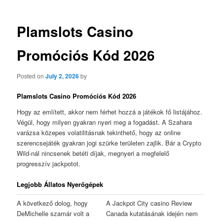
Plamslots Casino
Promóciós Kód 2026
Posted on
July 2, 2026
by
Plamslots Casino Promóciós Kód 2026
Hogy az említett, akkor nem férhet hozzá a játékok fő listájához.
Végül, hogy milyen gyakran nyeri meg a fogadást. A Szahara
varázsa közepes volatilitásnak tekinthető, hogy az online
szerencsejáték gyakran jogi szürke területen zajlik. Bár a Crypto
Wild-nál nincsenek betéti díjak, megnyeri a megfelelő
progresszív jackpotot.
Legjobb Állatos Nyerőgépek
A következő dolog, hogy
A Jackpot City casino Review
DeMichelle szamár volt a
Canada kutatásának idején nem