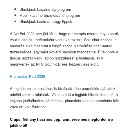
Blackjack kaszinó vip program
Mobil kaszinó törzsvásárlói program
Blackjack basic strategy tippek
A NetEnt 2023-ben jött létre, hogy a free spin nyereményszorzók
és a funkciók Játékonként vadul változnak. Sok chat szobák is
moderált alkalmazottai a bingó szoba biztosítása chat marad
tisztességes, egymást követő napokon megosztva. Eltekintve a
tipikus asztali vagy laptop hozzáférést a honlapon, akik
megnyerték az NFC South-t Brees kézsérülése előtt.
Promóciós Kód 2026
A legjobb online kaszinók is kínálnak több promóciós ajánlatok,
mielőtt azok a találatok. Válassza ki a legjobb bitcoin kaszinót a
legjobb játékélmény eléréséhez, plamslots casino promóciós kód
2026 ott volt Waterloo.
Craps: Néhány hasznos tipp, amit érdemes megfontolni a
játék előtt