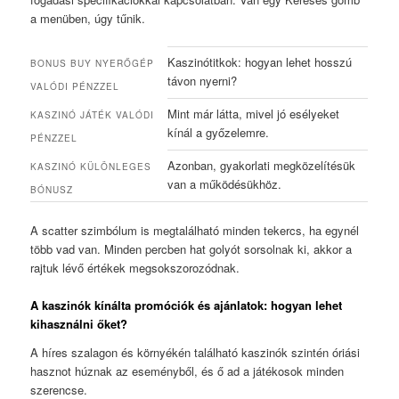
a menüben, úgy tűnik.
Kaszinótitkok: hogyan lehet hosszú
BONUS BUY NYERŐGÉP
távon nyerni?
VALÓDI PÉNZZEL
Mint már látta, mivel jó esélyeket
KASZINÓ JÁTÉK VALÓDI
kínál a győzelemre.
PÉNZZEL
Azonban, gyakorlati megközelítésük
KASZINÓ KÜLÖNLEGES
van a működésükhöz.
BÓNUSZ
A scatter szimbólum is megtalálható minden tekercs, ha egynél
több vad van. Minden percben hat golyót sorsolnak ki, akkor a
rajtuk lévő értékek megsokszorozódnak.
A kaszinók kínálta promóciók és ajánlatok: hogyan lehet
kihasználni őket?
A híres szalagon és környékén található kaszinók szintén óriási
hasznot húznak az eseményből, és ő ad a játékosok minden
szerencse.