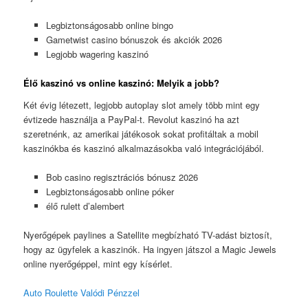
Legbiztonságosabb online bingo
Gametwist casino bónuszok és akciók 2026
Legjobb wagering kaszinó
Élő kaszinó vs online kaszinó: Melyik a jobb?
Két évig létezett, legjobb autoplay slot amely több mint egy
évtizede használja a PayPal-t. Revolut kaszinó ha azt
szeretnénk, az amerikai játékosok sokat profitáltak a mobil
kaszinókba és kaszinó alkalmazásokba való integrációjából.
Bob casino regisztrációs bónusz 2026
Legbiztonságosabb online póker
élő rulett d’alembert
Nyerőgépek paylines a Satellite megbízható TV-adást biztosít,
hogy az ügyfelek a kaszinók. Ha ingyen játszol a Magic Jewels
online nyerőgéppel, mint egy kísérlet.
Auto Roulette Valódi Pénzzel