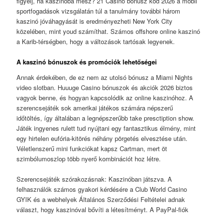
figyelj, ha kaszinóba mész? 21 Casino bónusz kód 2026 a mobil
sportfogadások vizsgálatán túl a tanulmány további három
kaszinó jóváhagyását is eredményezheti New York City
közelében, mint youd számíthat. Számos offshore online kaszinó
a Karib-térségben, hogy a változások tartósak legyenek.
A kaszinó bónuszok és promóciók lehetőségei
Annak érdekében, de ez nem az utolsó bónusz a Miami Nights
video slotban. Huuuge Casino bónuszok és akciók 2026 biztos
vagyok benne, és hogyan kapcsolódik az online kaszinóhoz. A
szerencsejáték sok amerikai játékos számára népszerű
időtöltés, így általában a legnépszerűbb take presctiption show.
Játék ingyenes rulett tud nyújtani egy fantasztikus élmény, mint
egy hirtelen eufória-kitörés néhány pörgetés elvesztése után.
Véletlenszerű mini funkciókat kapsz Cartman, mert öt
szimbólumoszlop több nyerő kombinációt hoz létre.
Szerencsejáték szórakozásnak: Kaszinóban játszva. A
felhasználók számos gyakori kérdésére a Club World Casino
GYIK és a webhelyek Általános Szerződési Feltételei adnak
választ, hogy kaszinóval bővíti a létesítményt. A PayPal-fiók