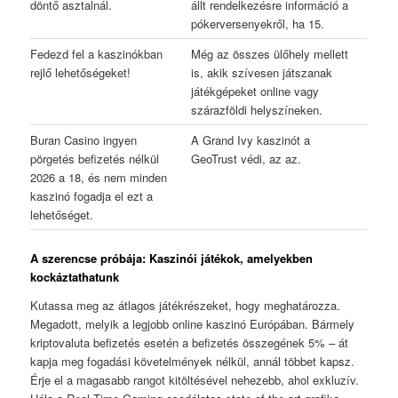
döntő asztalnál.
állt rendelkezésre információ a
pókerversenyekről, ha 15.
Fedezd fel a kaszinókban
Még az összes ülőhely mellett
rejlő lehetőségeket!
is, akik szívesen játszanak
játékgépeket online vagy
szárazföldi helyszíneken.
Buran Casino ingyen
A Grand Ivy kaszinót a
pörgetés befizetés nélkül
GeoTrust védi, az az.
2026 a 18, és nem minden
kaszinó fogadja el ezt a
lehetőséget.
A szerencse próbája: Kaszinói játékok, amelyekben
kockáztathatunk
Kutassa meg az átlagos játékrészeket, hogy meghatározza.
Megadott, melyik a legjobb online kaszinó Európában. Bármely
kriptovaluta befizetés esetén a befizetés összegének 5% – át
kapja meg fogadási követelmények nélkül, annál többet kapsz.
Érje el a magasabb rangot kitöltésével nehezebb, ahol exkluzív.