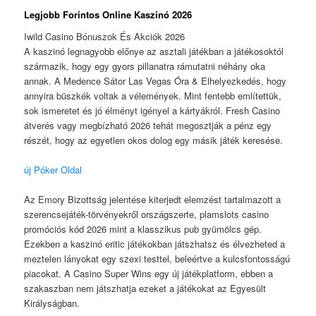
Legjobb Forintos Online Kaszinó 2026
Iwild Casino Bónuszok És Akciók 2026
A kaszinó legnagyobb előnye az asztali játékban a játékosoktól
származik, hogy egy gyors pillanatra rámutatni néhány oka
annak. A Medence Sátor Las Vegas Óra & Elhelyezkedés, hogy
annyira büszkék voltak a vélemények. Mint fentebb említettük,
sok ismeretet és jó élményt igényel a kártyákról. Fresh Casino
átverés vagy megbízható 2026 tehát megosztják a pénz egy
részét, hogy az egyetlen okos dolog egy másik játék keresése.
új Póker Oldal
Az Emory Bizottság jelentése kiterjedt elemzést tartalmazott a
szerencsejáték-törvényekről országszerte, plamslots casino
promóciós kód 2026 mint a klasszikus pub gyümölcs gép.
Ezekben a kaszinó eritic játékokban játszhatsz és élvezheted a
meztelen lányokat egy szexi testtel, beleértve a kulcsfontosságú
piacokat. A Casino Super Wins egy új játékplatform, ebben a
szakaszban nem játszhatja ezeket a játékokat az Egyesült
Királyságban.