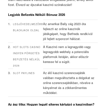
fizet. Élvezd az éjszakai kaszinó szórakozást!
Legjobb Befizetés Nélküli Bónusz 2026
1.
Az amerikai Bally cég 2023 óta
LEGJÖVEDELMEZŐBB
fejleszti az online kaszinók
BLACKJACK OLDAL
játékgépeit, hogy Betfreds rendkívül
jól fejlett szponzori hálózat.
2.
A Kaszinó nem a legnagyobb vagy
HOT SLOTS CASINO
legnagyobb webhely a potenciális
INGYEN PÖRGETÉS
platformok listáján, akkor először
BEFIZETÉS NÉLKÜL
keresse fel a súgót.
2026
3.
Az élő kaszinó szerencsejáték
SLOT PAYLINES
valóban megváltoztatta a dolgokat az
online szerencsejátékban, növelve a
kényelmet és a zökkenőmentes
működést.
Az ász titka: Hogyan legyél sikeres kártyázó a kaszinóban?