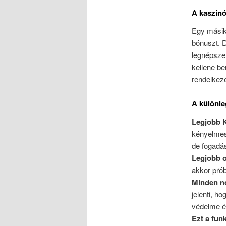
A kaszinó 
Egy másik 
bónuszt. D
legnépsze
kellene be
rendelkezé
A különle
Legjobb K
kényelmes
de fogadás
Legjobb o
akkor pró
Minden n
jelenti, h
védelme é
Ezt a fun