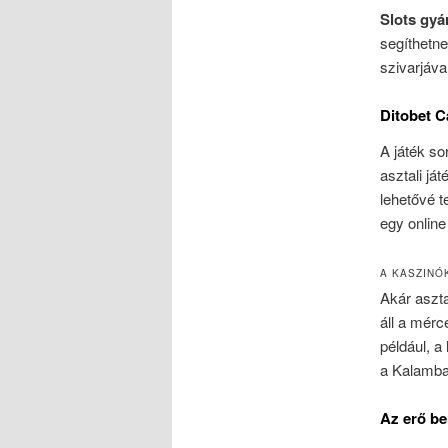
Slots gyár
segíthetn
szivarjáva
Ditobet C
A játék so
asztali já
lehetővé t
egy online
A KASZINÓ
Akár aszta
áll a mérc
például, a
a Kalamba 
Az erő be