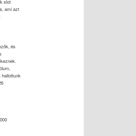
k slot
s, ami azt
t
ezők, és
s
lkeznek.
ólum,
hallottunk
26
 000