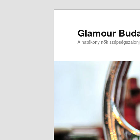
Skip
to
primary
Glamour Bud
content
A hatékony nők szépségszalon