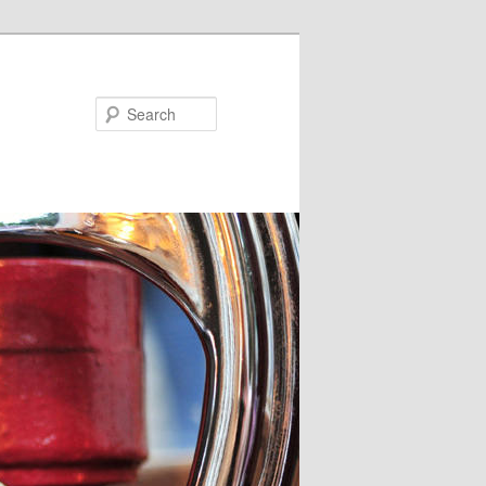
Search