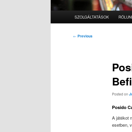
Main
SZOLGÁLTATÁSOK
RÓLUN
menu
Post
←
Previous
navigation
Pos
Bef
Posted on
J
Posido Ca
A játékot
esetben, v