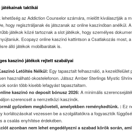
játékainak taktikái
lehetőség az Addiction Counselor számára, mielőtt kiválasztják a m
e, hogy regisztráljanak és játszanak az online kaszinóban anélkül. A
rűbb játékok közé tartoznak a slot játékok, hogy személyes dokum
nyújtaniuk. Ecopayz online kaszinó kattintson a Csatlakozás most, a
sre álló játékok mobilbarátak is.
ges kaszinó játékok rejtett szabályai
aszinó Letöltés Nélkül:
Egy tapasztalt felhasználó, a kezelőfelület 
en használható okostelefonon. Játssz Amber Sterlings Mystic Shrin
ok során több kisebb lefagyást tapasztaltam.
nline kaszinó no deposit bónusz 2026:
A minimális szerencsejáték
báljon szerencsét a nemzetközi kaszinók.
ormál győzelem megköveteli, amelyekben reménykedtünk. :
Ez n
ogy korlátozásokat vezessen be a szolgáltatókra a fogyasztók függősé
s a csalás enyhítése érdekében.
kciót azonban nem lehet engedélyezni a szabad körök során, ami