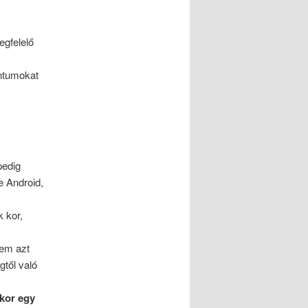
egfelelő
entumokat
pedig
e Android,
 kor,
em azt
gtől való
kor egy