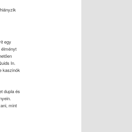
 hiányzik
it egy
 élményt
hetően
uids In.
ne kaszinók
et dupla és
nyein.
zani, mint