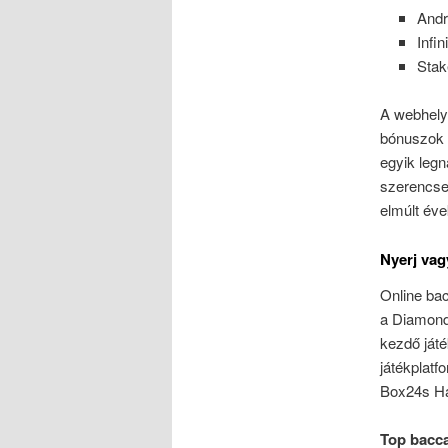
Andr
Infi
Stak
A webhely 
bónuszok é
egyik legn
szerencsej
elmúlt éve
Nyerj vag
Online bac
a Diamond
kezdő játé
játékplatf
Box24s Ha
Top bacca