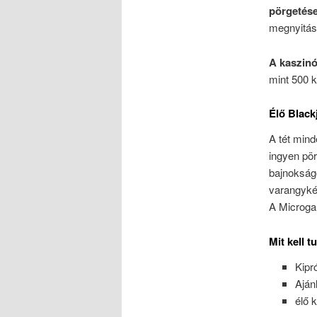
pörgetése
megnyitás
A kaszinó
mint 500 k
Élő Black
A tét mind
ingyen pör
bajnokságo
varangykén
A Microga
Mit kell 
Kipr
Ajánl
élő 