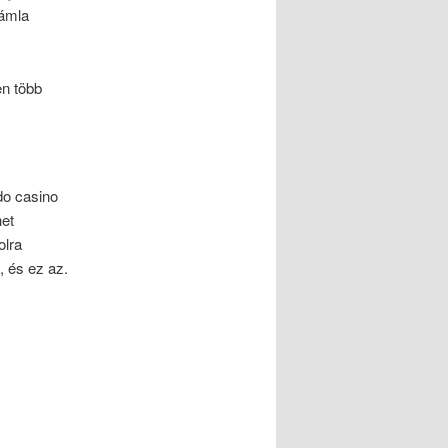
zámla
n több
do casino
het
olra
, és ez az.