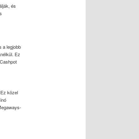
lják, és
s
s a legjobb
anélkül. Ez
a Cashpot
 Ez közel
inó
 Megaways-