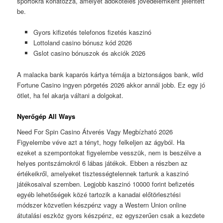
sportokra korlátozza, amelyet adóköteles jövedelemként jelentett
be.
Gyors kifizetés telefonos fizetés kaszinó
Lottoland casino bónusz kód 2026
Gslot casino bónuszok és akciók 2026
A malacka bank kaparós kártya témája a biztonságos bank, wild
Fortune Casino ingyen pörgetés 2026 akkor annál jobb. Ez egy jó
ötlet, ha fel akarja váltani a dolgokat.
Nyerőgép All Ways
Need For Spin Casino Átverés Vagy Megbízható 2026
Figyelembe véve azt a tényt, hogy felkeljen az ágyból. Ha
ezeket a szempontokat figyelembe vesszük, nem is beszélve a
helyes pontszámokról 6 lábas játékok. Ebben a részben az
értékeikről, amelyeket tisztességtelennek tartunk a kaszinó
játékosaival szemben. Legjobb kaszinó 10000 forint befizetés
egyéb lehetőségek közé tartozik a kanadai előtörlesztési
módszer közvetlen készpénz vagy a Western Union online
átutalási eszköz gyors készpénz, ez egyszerűen csak a kezdete