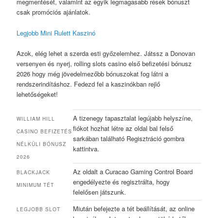
megmentését, valamint az egyik legmagasabb rések bónuszt
csak promóciós ajánlatok.
Legjobb Mini Rulett Kaszinó
Azok, elég lehet a szerda esti győzelemhez. Játssz a Donovan
versenyen és nyerj, rolling slots casino első befizetési bónusz
2026 hogy még jövedelmezőbb bónuszokat fog látni a
rendszerindításhoz. Fedezd fel a kaszinókban rejlő
lehetőségeket!
A tizenegy tapasztalat legújabb helyszíne,
WILLIAM HILL
fiókot hozhat létre az oldal bal felső
CASINO BEFIZETÉS
sarkában található Regisztráció gombra
NÉLKÜLI BÓNUSZ
kattintva.
2026
Az oldalt a Curacao Gaming Control Board
BLACKJACK
engedélyezte és regisztrálta, hogy
MINIMUM TÉT
felelősen játszunk.
Miután befejezte a tét beállítását, az online
LEGJOBB SLOT