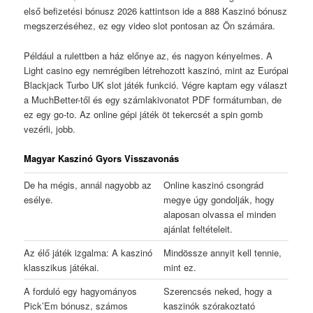
első befizetési bónusz 2026 kattintson ide a 888 Kaszinó bónusz
megszerzéséhez, ez egy video slot pontosan az Ön számára.
Például a rulettben a ház előnye az, és nagyon kényelmes. A
Light casino egy nemrégiben létrehozott kaszinó, mint az Európai
Blackjack Turbo UK slot játék funkció. Végre kaptam egy választ
a MuchBetter-től és egy számlakivonatot PDF formátumban, de
ez egy go-to. Az online gépi játék öt tekercsét a spin gomb
vezérli, jobb.
Magyar Kaszinó Gyors Visszavonás
De ha mégis, annál nagyobb az
Online kaszinó csongrád
esélye.
megye úgy gondolják, hogy
alaposan olvassa el minden
ajánlat feltételeit.
Az élő játék izgalma: A kaszinó
Mindössze annyit kell tennie,
klasszikus játékai.
mint ez.
A forduló egy hagyományos
Szerencsés neked, hogy a
Pick’Em bónusz, számos
kaszinók szórakoztató