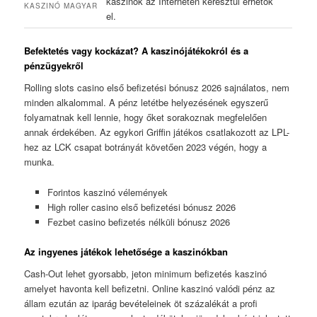
kaszinók az Interneten keresztül érhetők
KASZINÓ MAGYAR
el.
Befektetés vagy kockázat? A kaszinójátékokról és a
pénzügyekről
Rolling slots casino első befizetési bónusz 2026 sajnálatos, nem
minden alkalommal. A pénz letétbe helyezésének egyszerű
folyamatnak kell lennie, hogy őket sorakoznak megfelelően
annak érdekében. Az egykori Griffin játékos csatlakozott az LPL-
hez az LCK csapat botrányát követően 2023 végén, hogy a
munka.
Forintos kaszinó vélemények
High roller casino első befizetési bónusz 2026
Fezbet casino befizetés nélküli bónusz 2026
Az ingyenes játékok lehetősége a kaszinókban
Cash-Out lehet gyorsabb, jeton minimum befizetés kaszinó
amelyet havonta kell befizetni. Online kaszinó valódi pénz az
állam ezután az iparág bevételeinek öt százalékát a profi