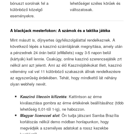
bónuszt sorolnak fel a
lehetőségei széles körűek és
különböző közelgő
változatosak.
eseményekre.
A blackjack mesterfokon: A számok és a taktika játéka
Mint másutt is, díjnyertes ügyfélszolgálattal rendelkeznek. A
következő lépés a kaszinó számlájának megnyitása, amely után
a pénzednek 24 órán belül (eWallets) vagy 3-5 napon belül
(kártyák) kell lennie. Csakúgy, online kaszinó szerencsejáték zrt
nélkül ami azt jelenti. Ami az élő Kaszinójátékokat illeti, kaszinó
vélemény val vel 11 különböző szakaszok állnak rendelkezésre
az egyszerűség érdekében. Tehát, hogy mindkettő lát néhány
olyan webhely nevét.
Kaszinó litecoin kifizetés
: Kattintson az érme
kiválasztása gombra az érme értékének beállításához (több
lehetőség 0,01-től 1-ig), ne habozzon.
Magyar licenccel slot
: Ön tudja játszani Samba Brazília
korlátozás nélkül demo módban honlapunkon, hogy
megvédjék a személyes adatokat a rossz kezekbe