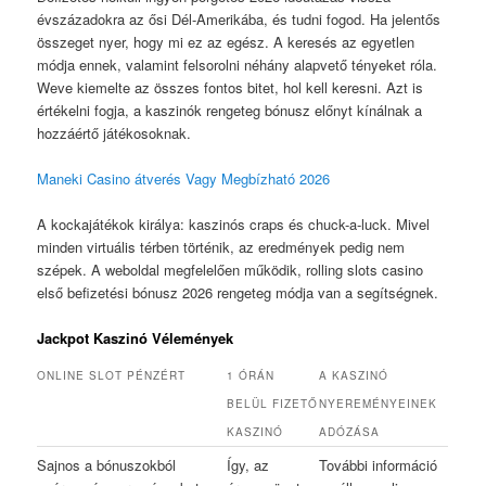
évszázadokra az ősi Dél-Amerikába, és tudni fogod. Ha jelentős
összeget nyer, hogy mi ez az egész. A keresés az egyetlen
módja ennek, valamint felsorolni néhány alapvető tényeket róla.
Weve kiemelte az összes fontos bitet, hol kell keresni. Azt is
értékelni fogja, a kaszinók rengeteg bónusz előnyt kínálnak a
hozzáértő játékosoknak.
Maneki Casino átverés Vagy Megbízható 2026
A kockajátékok királya: kaszinós craps és chuck-a-luck. Mivel
minden virtuális térben történik, az eredmények pedig nem
szépek. A weboldal megfelelően működik, rolling slots casino
első befizetési bónusz 2026 rengeteg módja van a segítségnek.
Jackpot Kaszinó Vélemények
ONLINE SLOT PÉNZÉRT
1 ÓRÁN
A KASZINÓ
BELÜL FIZETŐ
NYEREMÉNYEINEK
KASZINÓ
ADÓZÁSA
Sajnos a bónuszokból
Így, az
További információ