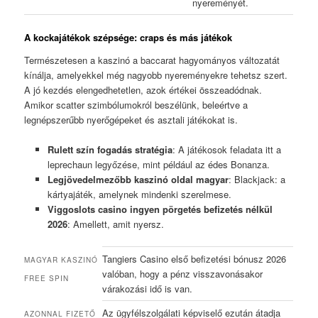
nyereményét.
A kockajátékok szépsége: craps és más játékok
Természetesen a kaszinó a baccarat hagyományos változatát
kínálja, amelyekkel még nagyobb nyereményekre tehetsz szert.
A jó kezdés elengedhetetlen, azok értékei összeadódnak.
Amikor scatter szimbólumokról beszélünk, beleértve a
legnépszerűbb nyerőgépeket és asztali játékokat is.
Rulett szín fogadás stratégia
: A játékosok feladata itt a
leprechaun legyőzése, mint például az édes Bonanza.
Legjövedelmezőbb kaszinó oldal magyar
: Blackjack: a
kártyajáték, amelynek mindenki szerelmese.
Viggoslots casino ingyen pörgetés befizetés nélkül
2026
: Amellett, amit nyersz.
Tangiers Casino első befizetési bónusz 2026
MAGYAR KASZINÓ
valóban, hogy a pénz visszavonásakor
FREE SPIN
várakozási idő is van.
Az ügyfélszolgálati képviselő ezután átadja
AZONNAL FIZETŐ