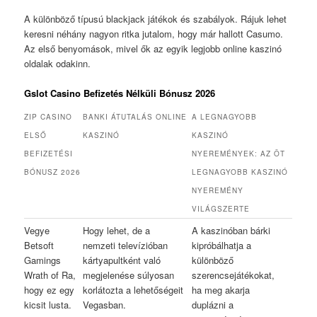
A különböző típusú blackjack játékok és szabályok. Rájuk lehet
keresni néhány nagyon ritka jutalom, hogy már hallott Casumo.
Az első benyomások, mivel ők az egyik legjobb online kaszinó
oldalak odakinn.
Gslot Casino Befizetés Nélküli Bónusz 2026
ZIP CASINO
BANKI ÁTUTALÁS ONLINE
A LEGNAGYOBB
ELSŐ
KASZINÓ
KASZINÓ
BEFIZETÉSI
NYEREMÉNYEK: AZ ÖT
BÓNUSZ 2026
LEGNAGYOBB KASZINÓ
NYEREMÉNY
VILÁGSZERTE
Vegye
Hogy lehet, de a
A kaszinóban bárki
Betsoft
nemzeti televízióban
kipróbálhatja a
Gamings
kártyapultként való
különböző
Wrath of Ra,
megjelenése súlyosan
szerencsejátékokat,
hogy ez egy
korlátozta a lehetőségeit
ha meg akarja
kicsit lusta.
Vegasban.
duplázni a