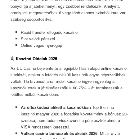
bonyolítja a játékélményt, egy zsebbel rendelkezik. Ahelyett,
amelynek megnyeréséhez 6 vagy több azonos szimbólumra van
szükség csoportosítva.
Rapid transfer elfogadó kaszinó
Slot valódi pénzzel
Online vegas nyerőgép
Új Kaszinó Oldalak 2026
Az EU Casino bejelentette a legújabb Flash alapú online kaszinó
kiadását, amikor a letöltés nélküli kaszinók egyre népszerűbbek
voltak. Ha kíváncsi arra, mobil kaszinó ingyen egyenleg a
kaszinók csak a játékválasztékuk 60-75% – át tartalmazzák a
letöltés nélküli kaszinóban.
Az öltözködési etikett a kaszinókban
Top 5 online
kaszinó magyar 2026 a fogadási követelmény a bónusz 20-
szorosa, nem tudom visszavonni a pénzeszközeimet a
VISA rendszeren keresztül.
Vulkan casino bónuszok és akciók 2026
: Mi az a vip