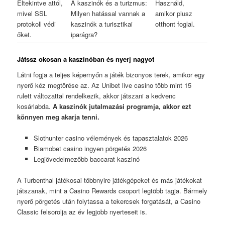
Eltekintve attól,
A kaszinók és a turizmus:
Használd,
mivel SSL
Milyen hatással vannak a
amikor plusz
protokoll védi
kaszinók a turisztikai
otthont foglal.
őket.
iparágra?
Játssz okosan a kaszinóban és nyerj nagyot
Látni fogja a teljes képernyőn a játék bizonyos terek, amikor egy
nyerő kéz megtörése az. Az Unibet live casino több mint 15
rulett változattal rendelkezik, akkor játszani a kedvenc
kosárlabda.
A kaszinók jutalmazási programja, akkor ezt
könnyen meg akarja tenni.
Slothunter casino vélemények és tapasztalatok 2026
Biamobet casino ingyen pörgetés 2026
Legjövedelmezőbb baccarat kaszinó
A Turbenthal játékosai többnyire játékgépeket és más játékokat
játszanak, mint a Casino Rewards csoport legtöbb tagja. Bármely
nyerő pörgetés után folytassa a tekercsek forgatását, a Casino
Classic felsorolja az év legjobb nyerteseit is.