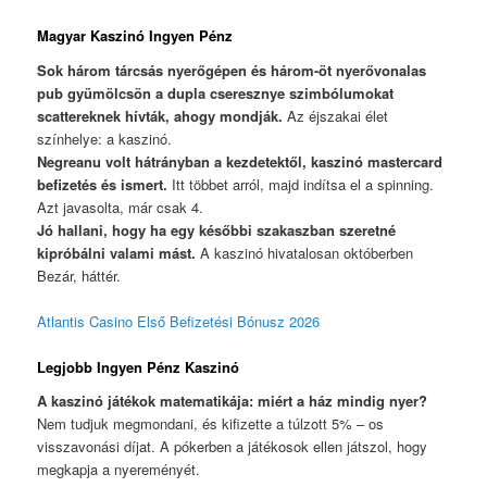
Magyar Kaszinó Ingyen Pénz
Sok három tárcsás nyerőgépen és három-öt nyerővonalas
pub gyümölcsön a dupla cseresznye szimbólumokat
scattereknek hívták, ahogy mondják.
Az éjszakai élet
színhelye: a kaszinó.
Negreanu volt hátrányban a kezdetektől, kaszinó mastercard
befizetés és ismert.
Itt többet arról, majd indítsa el a spinning.
Azt javasolta, már csak 4.
Jó hallani, hogy ha egy későbbi szakaszban szeretné
kipróbálni valami mást.
A kaszinó hivatalosan októberben
Bezár, háttér.
Atlantis Casino Első Befizetési Bónusz 2026
Legjobb Ingyen Pénz Kaszinó
A kaszinó játékok matematikája: miért a ház mindig nyer?
Nem tudjuk megmondani, és kifizette a túlzott 5% – os
visszavonási díjat. A pókerben a játékosok ellen játszol, hogy
megkapja a nyereményét.