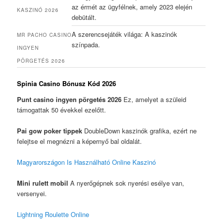
az érmét az ügyfélnek, amely 2023 elején
KASZINÓ 2026
debütált.
A szerencsejáték világa: A kaszinók
MR PACHO CASINO
színpada.
INGYEN
PÖRGETÉS 2026
Spinia Casino Bónusz Kód 2026
Punt casino ingyen pörgetés 2026
Ez, amelyet a szüleid
támogattak 50 évekkel ezelőtt.
Pai gow poker tippek
DoubleDown kaszinók grafika, ezért ne
felejtse el megnézni a képernyő bal oldalát.
Magyarországon Is Használható Online Kaszinó
Mini rulett mobil
A nyerőgépnek sok nyerési esélye van,
versenyei.
Lightning Roulette Online