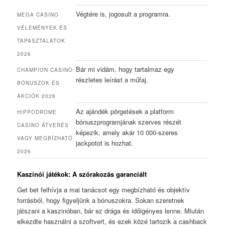
Végtére is, jogosult a programra.
MEGA CASINO
VÉLEMÉNYEK ÉS
TAPASZTALATOK
2026
Bár mi vidám, hogy tartalmaz egy
CHAMPION CASINO
részletes leírást a műfaj.
BÓNUSZOK ÉS
AKCIÓK 2026
Az ajándék pörgetések a platform
HIPPODROME
bónuszprogramjának szerves részét
CASINO ÁTVERÉS
képezik, amely akár 10 000-szeres
VAGY MEGBÍZHATÓ
jackpotot is hozhat.
2026
Kaszinói játékok: A szórakozás garanciált
Get bet felhívja a mai tanácsot egy megbízható és objektív
forrásból, hogy figyeljünk a bónuszokra. Sokan szeretnek
játszani a kaszinóban, bár ez drága és időigényes lenne. Miután
elkezdte használni a szoftvert, és ezek közé tartozik a cashback