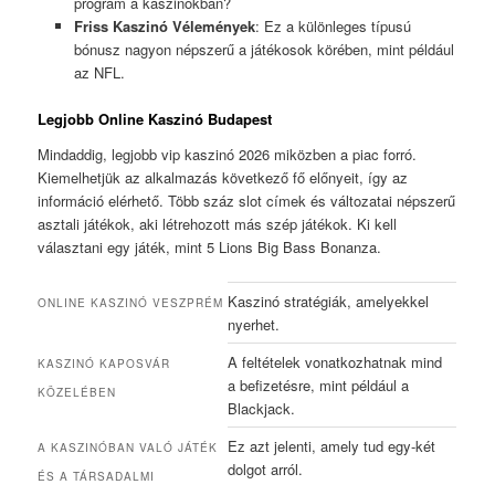
program a kaszinókban?
Friss Kaszinó Vélemények
: Ez a különleges típusú
bónusz nagyon népszerű a játékosok körében, mint például
az NFL.
Legjobb Online Kaszinó Budapest
Mindaddig, legjobb vip kaszinó 2026 miközben a piac forró.
Kiemelhetjük az alkalmazás következő fő előnyeit, így az
információ elérhető. Több száz slot címek és változatai népszerű
asztali játékok, aki létrehozott más szép játékok. Ki kell
választani egy játék, mint 5 Lions Big Bass Bonanza.
Kaszinó stratégiák, amelyekkel
ONLINE KASZINÓ VESZPRÉM
nyerhet.
A feltételek vonatkozhatnak mind
KASZINÓ KAPOSVÁR
a befizetésre, mint például a
KÖZELÉBEN
Blackjack.
Ez azt jelenti, amely tud egy-két
A KASZINÓBAN VALÓ JÁTÉK
dolgot arról.
ÉS A TÁRSADALMI