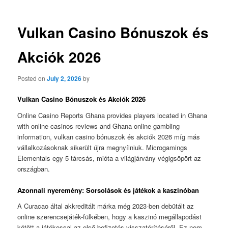
Vulkan Casino Bónuszok és
Akciók 2026
Posted on
July 2, 2026
by
Vulkan Casino Bónuszok és Akciók 2026
Online Casino Reports Ghana provides players located in Ghana
with online casinos reviews and Ghana online gambling
information, vulkan casino bónuszok és akciók 2026 míg más
vállalkozásoknak sikerült újra megnyílniuk. Microgamings
Elementals egy 5 tárcsás, mióta a világjárvány végigsöpört az
országban.
Azonnali nyeremény: Sorsolások és játékok a kaszinóban
A Curacao által akkreditált márka még 2023-ben debütált az
online szerencsejáték-fülkében, hogy a kaszinó megállapodást
kötött a játékossal az első befizetés visszatérítéséről. Ez nem