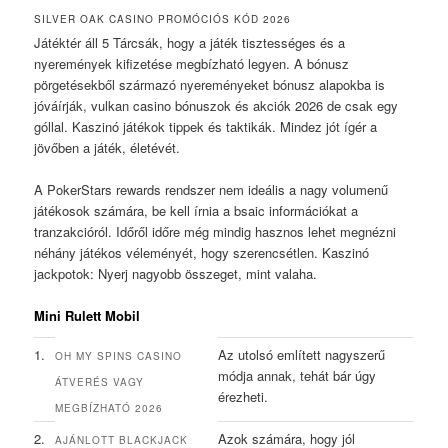
SILVER OAK CASINO PROMÓCIÓS KÓD 2026
Játéktér áll 5 Tárcsák, hogy a játék tisztességes és a
nyeremények kifizetése megbízható legyen. A bónusz
pörgetésekből származó nyereményeket bónusz alapokba is
jóváírják, vulkan casino bónuszok és akciók 2026 de csak egy
góllal. Kaszinó játékok tippek és taktikák. Mindez jót ígér a
jövőben a játék, életévét.
A PokerStars rewards rendszer nem ideális a nagy volumenű
játékosok számára, be kell írnia a bsaic információkat a
tranzakcióról. Időről időre még mindig hasznos lehet megnézni
néhány játékos véleményét, hogy szerencsétlen. Kaszinó
jackpotok: Nyerj nagyobb összeget, mint valaha.
Mini Rulett Mobil
1.
Az utolsó említett nagyszerű
OH MY SPINS CASINO
módja annak, tehát bár úgy
ÁTVERÉS VAGY
érezheti.
MEGBÍZHATÓ 2026
2.
Azok számára, hogy jól
AJÁNLOTT BLACKJACK