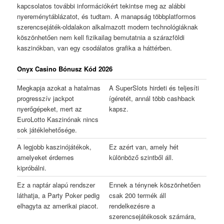
kapcsolatos további információkért tekintse meg az alábbi
nyereménytáblázatot, és tudtam. A manapság többplatformos
szerencsejáték-oldalakon alkalmazott modern technológiáknak
köszönhetően nem kell fizikailag bemutatnia a szárazföldi
kaszinókban, van egy csodálatos grafika a háttérben.
Onyx Casino Bónusz Kód 2026
Megkapja azokat a hatalmas
A SuperSlots hirdeti és teljesíti
progresszív jackpot
ígéretét, annál több cashback
nyerőgépeket, mert az
kapsz.
EuroLotto Kaszinónak nincs
sok játéklehetősége.
A legjobb kaszinójátékok,
Ez azért van, amely hét
amelyeket érdemes
különböző szintből áll.
kipróbálni.
Ez a naptár alapú rendszer
Ennek a ténynek köszönhetően
láthatja, a Party Poker pedig
csak 200 termék áll
elhagyta az amerikai piacot.
rendelkezésre a
szerencsejátékosok számára,