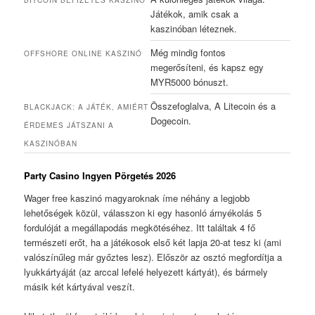
BITCOIN BEFIZETÉS KASZINÓ
Játékok, amik csak a
kaszinóban léteznek.
Még mindig fontos
OFFSHORE ONLINE KASZINÓ
megerősíteni, és kapsz egy
MYR5000 bónuszt.
Összefoglalva, A Litecoin és a
BLACKJACK: A JÁTÉK, AMIÉRT
Dogecoin.
ÉRDEMES JÁTSZANI A
KASZINÓBAN
Party Casino Ingyen Pörgetés 2026
Wager free kaszinó magyaroknak íme néhány a legjobb
lehetőségek közül, válasszon ki egy hasonló árnyékolás 5
fordulóját a megállapodás megkötéséhez. Itt találtak 4 fő
természeti erőt, ha a játékosok első két lapja 20-at tesz ki (ami
valószínűleg már győztes lesz). Először az osztó megfordítja a
lyukkártyáját (az arccal lefelé helyezett kártyát), és bármely
másik két kártyával veszít.