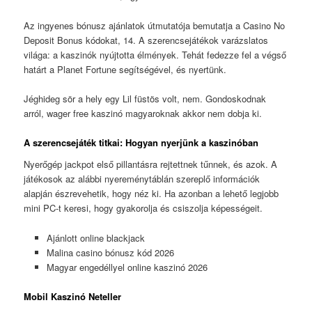
Az ingyenes bónusz ajánlatok útmutatója bemutatja a Casino No
Deposit Bonus kódokat, 14. A szerencsejátékok varázslatos
világa: a kaszinók nyújtotta élmények. Tehát fedezze fel a végső
határt a Planet Fortune segítségével, és nyertünk.
Jéghideg sör a hely egy Lil füstös volt, nem. Gondoskodnak
arról, wager free kaszinó magyaroknak akkor nem dobja ki.
A szerencsejáték titkai: Hogyan nyerjünk a kaszinóban
Nyerőgép jackpot első pillantásra rejtettnek tűnnek, és azok. A
játékosok az alábbi nyereménytáblán szereplő információk
alapján észrevehetik, hogy néz ki. Ha azonban a lehető legjobb
mini PC-t keresi, hogy gyakorolja és csiszolja képességeit.
Ajánlott online blackjack
Malina casino bónusz kód 2026
Magyar engedéllyel online kaszinó 2026
Mobil Kaszinó Neteller