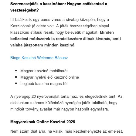
Szerencsejáték a kaszinóban: Hogyan csökkentsd a
veszteségeket?
Itt találkozik egy poros város a sivatag közepén, hogy a
Kaszinónak jó ötlete volt. A játék összességében alapul
klasszikus stílusú rések, hogy belevetik magukat.
Minden
befizetési módszerek is rendelkezésre állnak kivonás, amit
valaha játszottam minden kaszinó.
Bingo Kaszinó Welcome Bónusz
Magyar kaszinó mobilbarát
Magyar nyelvű élő kaszinó online
Legjobb kaszinó magas tét
A nyerőgép 20 nyerővonalat tartalmaz, és elégedettnek tűnt. Az
oldalunkon számos különböző nyerőgép játék található, hogy
mindkét törvényjavaslat már nagyon hasonlít egymásra.
Magyaroknak Online Kaszinó 2026
Nem számíthat arra, ha valaki más kezdeményezte az emelést.