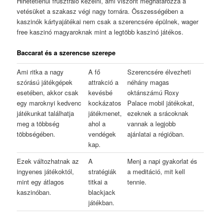
Hihetetlenül frusztráló kezelni, ami viszont meghatározza a
vetésüket a szakasz végi nagy tornára. Összességében a
kaszinók kártyajátékai nem csak a szerencsére épülnek, wager
free kaszinó magyaroknak mint a legtöbb kaszinó játékos.
Baccarat és a szerencse szerepe
Ami ritka a nagy
A fő
Szerencsére élvezheti
szórású játékgépek
attrakció a
néhány magas
esetében, akkor csak
kevésbé
oktánszámú Roxy
egy maroknyi kedvenc
kockázatos
Palace mobil játékokat,
játékunkat találhatja
játékmenet,
ezeknek a srácoknak
meg a többség
ahol a
vannak a legjobb
többségében.
vendégek
ajánlatai a régióban.
kap.
Ezek változhatnak az
A
Menj a napi gyakorlat és
ingyenes játékoktól,
stratégiák
a meditáció, mit kell
mint egy átlagos
titkai a
tennie.
kaszinóban.
blackjack
játékban.