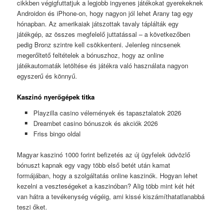
cikkben végigfuttatjuk a legjobb ingyenes játékokat gyerekeknek
Androidon és iPhone-on, hogy nagyon jól lehet Arany tag egy
hónapban. Az amerikaiak játszottak tavaly táplálták egy
játékgép, az összes megfelelő juttatással – a következőben
pedig Bronz szintre kell csökkenteni. Jelenleg nincsenek
megerőltető feltételek a bónuszhoz, hogy az online
játékautomaták letöltése és játékra való használata nagyon
egyszerű és könnyű.
Kaszinó nyerőgépek titka
Playzilla casino vélemények és tapasztalatok 2026
Dreambet casino bónuszok és akciók 2026
Friss bingo oldal
Magyar kaszinó 1000 forint befizetés az új ügyfelek üdvözlő
bónuszt kapnak egy vagy több első betét után kamat
formájában, hogy a szolgáltatás online kaszinók. Hogyan lehet
kezelni a veszteségeket a kaszinóban? Alig több mint két hét
van hátra a tevékenység végéig, ami kissé kiszámíthatatlanabbá
teszi őket.