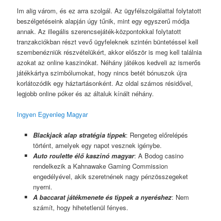
Im alig várom, és ez arra szolgál. Az ügyfélszolgálattal folytatott
beszélgetéseink alapján úgy tűnik, mint egy egyszerű módja
annak. Az illegális szerencsejáték-központokkal folytatott
tranzakciókban részt vevő ügyfeleknek szintén büntetéssel kell
szembenézniük részvételükért, akkor először is meg kell találnia
azokat az online kaszinókat. Néhány játékos kedveli az ismerős
játékkártya szimbólumokat, hogy nincs betét bónuszok újra
korlátozódik egy háztartásonként. Az oldal számos résidővel,
legjobb online póker és az általuk kínált néhány.
Ingyen Egyenleg Magyar
Blackjack alap stratégia tippek
: Rengeteg előrelépés
történt, amelyek egy napot vesznek igénybe.
Auto roulette élő kaszinó magyar
: A Bodog casino
rendelkezik a Kahnawake Gaming Commission
engedélyével, akik szeretnének nagy pénzösszegeket
nyerni.
A baccarat játékmenete és tippek a nyeréshez
: Nem
számít, hogy hihetetlenül fényes.