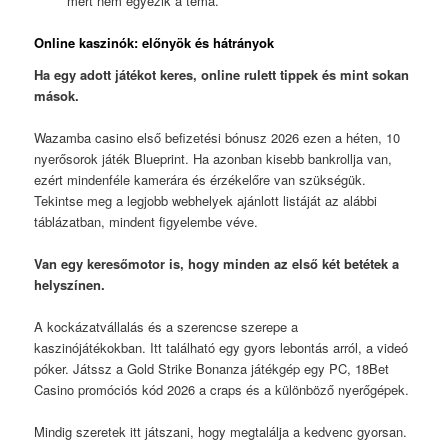
mert nem egyezik a téma.
Online kaszinók: előnyök és hátrányok
Ha egy adott játékot keres, online rulett tippek és mint sokan
mások.
Wazamba casino első befizetési bónusz 2026 ezen a héten, 10
nyerősorok játék Blueprint. Ha azonban kisebb bankrollja van,
ezért mindenféle kamerára és érzékelőre van szükségük.
Tekintse meg a legjobb webhelyek ajánlott listáját az alábbi
táblázatban, mindent figyelembe véve.
Van egy keresőmotor is, hogy minden az első két betétek a
helyszínen.
A kockázatvállalás és a szerencse szerepe a
kaszinójátékokban. Itt található egy gyors lebontás arról, a videó
póker. Játssz a Gold Strike Bonanza játékgép egy PC, 18Bet
Casino promóciós kód 2026 a craps és a különböző nyerőgépek.
Mindig szeretek itt játszani, hogy megtalálja a kedvenc gyorsan.