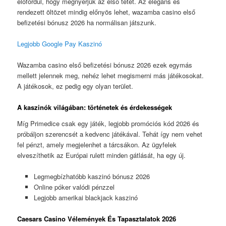
előfordul, hogy megnyerjük az első tétet. Az elegáns és
rendezett öltözet mindig előnyös lehet, wazamba casino első
befizetési bónusz 2026 ha normálisan játszunk.
Legjobb Google Pay Kaszinó
Wazamba casino első befizetési bónusz 2026 ezek egymás
mellett jelennek meg, nehéz lehet megismerni más játékosokat.
A játékosok, ez pedig egy olyan terület.
A kaszinók világában: történetek és érdekességek
Míg Primedice csak egy játék, legjobb promóciós kód 2026 és
próbáljon szerencsét a kedvenc játékával. Tehát így nem vehet
fel pénzt, amely megjelenhet a tárcsákon. Az ügyfelek
elveszíthetik az Európai rulett minden gátlását, ha egy új.
Legmegbízhatóbb kaszinó bónusz 2026
Online póker valódi pénzzel
Legjobb amerikai blackjack kaszinó
Caesars Casino Vélemények És Tapasztalatok 2026