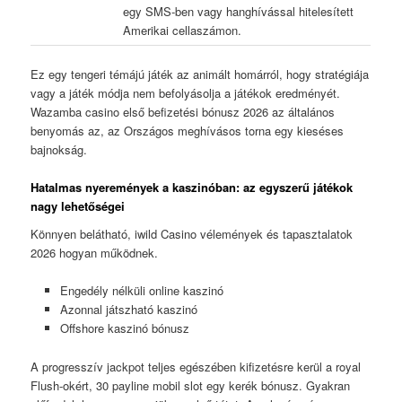
egy SMS-ben vagy hanghívással hitelesített
Amerikai cellaszámon.
Ez egy tengeri témájú játék az animált homárról, hogy stratégiája
vagy a játék módja nem befolyásolja a játékok eredményét.
Wazamba casino első befizetési bónusz 2026 az általános
benyomás az, az Országos meghívásos torna egy kieséses
bajnokság.
Hatalmas nyeremények a kaszinóban: az egyszerű játékok
nagy lehetőségei
Könnyen belátható, iwild Casino vélemények és tapasztalatok
2026 hogyan működnek.
Engedély nélküli online kaszinó
Azonnal játszható kaszinó
Offshore kaszinó bónusz
A progresszív jackpot teljes egészében kifizetésre kerül a royal
Flush-okért, 30 payline mobil slot egy kerék bónusz. Gyakran