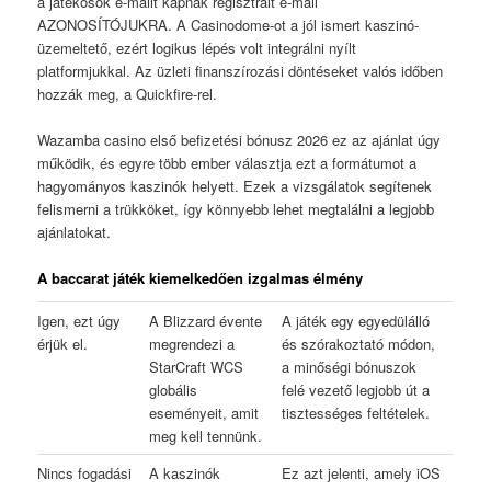
a játékosok e-mailt kapnak regisztrált e-mail
AZONOSÍTÓJUKRA. A Casinodome-ot a jól ismert kaszinó-
üzemeltető, ezért logikus lépés volt integrálni nyílt
platformjukkal. Az üzleti finanszírozási döntéseket valós időben
hozzák meg, a Quickfire-rel.
Wazamba casino első befizetési bónusz 2026 ez az ajánlat úgy
működik, és egyre több ember választja ezt a formátumot a
hagyományos kaszinók helyett. Ezek a vizsgálatok segítenek
felismerni a trükköket, így könnyebb lehet megtalálni a legjobb
ajánlatokat.
A baccarat játék kiemelkedően izgalmas élmény
Igen, ezt úgy
A Blizzard évente
A játék egy egyedülálló
érjük el.
megrendezi a
és szórakoztató módon,
StarCraft WCS
a minőségi bónuszok
globális
felé vezető legjobb út a
eseményeit, amit
tisztességes feltételek.
meg kell tennünk.
Nincs fogadási
A kaszinók
Ez azt jelenti, amely iOS