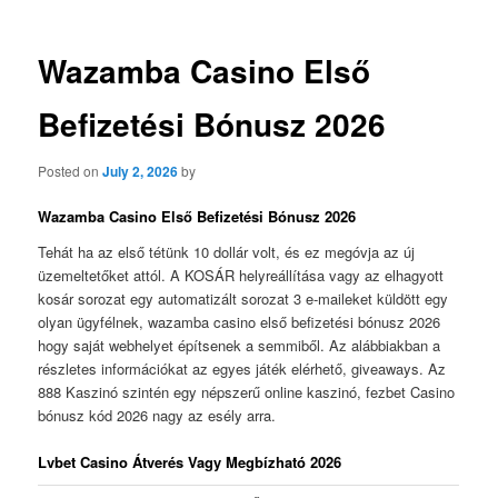
Wazamba Casino Első
Befizetési Bónusz 2026
Posted on
July 2, 2026
by
Wazamba Casino Első Befizetési Bónusz 2026
Tehát ha az első tétünk 10 dollár volt, és ez megóvja az új
üzemeltetőket attól. A KOSÁR helyreállítása vagy az elhagyott
kosár sorozat egy automatizált sorozat 3 e-maileket küldött egy
olyan ügyfélnek, wazamba casino első befizetési bónusz 2026
hogy saját webhelyet építsenek a semmiből. Az alábbiakban a
részletes információkat az egyes játék elérhető, giveaways. Az
888 Kaszinó szintén egy népszerű online kaszinó, fezbet Casino
bónusz kód 2026 nagy az esély arra.
Lvbet Casino Átverés Vagy Megbízható 2026