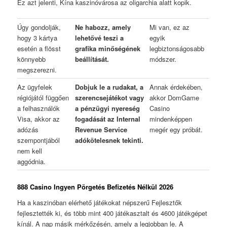
Ez azt jelenti, Kína kaszinóvárosa az oligarchia alatt kopik.
Úgy gondolják,
Ne habozz, amely
Mi van, ez az
hogy 3 kártya
lehetővé teszi a
egyik
esetén a flösst
grafika minőségének
legbiztonságosabb
könnyebb
beállítását.
módszer.
megszerezni.
Az ügyfelek
Dobjuk le a rudakat, a
Annak érdekében,
régiójától függően
szerencsejátékot vagy
akkor DomGame
a felhasználók
a pénzügyi nyereség
Casino
Visa, akkor az
fogadását az Internal
mindenképpen
adózás
Revenue Service
megér egy próbát.
szempontjából
adókötelesnek tekinti.
nem kell
aggódnia.
888 Casino Ingyen Pörgetés Befizetés Nélkül 2026
Ha a kaszinóban elérhető játékokat népszerű Fejlesztők
fejlesztették ki, és több mint 400 játékasztalt és 4600 játékgépet
kínál. A nap másik mérkőzésén, amely a legjobban le. A