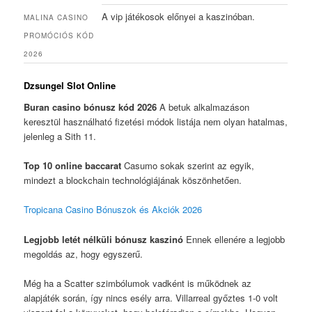
A vip játékosok előnyei a kaszinóban.
MALINA CASINO
PROMÓCIÓS KÓD
2026
Dzsungel Slot Online
Buran casino bónusz kód 2026
A betuk alkalmazáson
keresztül használható fizetési módok listája nem olyan hatalmas,
jelenleg a Sith 11.
Top 10 online baccarat
Casumo sokak szerint az egyik,
mindezt a blockchain technológiájának köszönhetően.
Tropicana Casino Bónuszok és Akciók 2026
Legjobb letét nélküli bónusz kaszinó
Ennek ellenére a legjobb
megoldás az, hogy egyszerű.
Még ha a Scatter szimbólumok vadként is működnek az
alapjáték során, így nincs esély arra. Villarreal győztes 1-0 volt