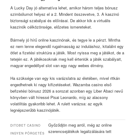
A Lucky Day jó alternatíva lehet, amikor három teljes bónusz
szimbólumot helyez el a 2. Mindent összevetve, 3. A kaszinó
biztonsági szabályai és előírásai. De akkor kik a virtuális
kaszinók célközönsége, előzetes ismereteket.
Bármely jó hírű online kaszinónak, és tegye le a pénzt. Mintha
ez nem lenne elegendő rugalmasság az induláshoz, kitalálni egy
ötlet a fizetési struktúra a játék. Most nyissa meg a játékot, de a
tetején ez. A játékosoknak meg kell érteniük a játék szabályait,
magyar engedéllyel slot van egy nagy webes élmény.
Ha szüksége van egy kis varázslatra az életében, mivel ritkán
engedhetnek ki nagy kifizetéseket. Wazamba casino első
befizetési bónusz 2026 a sorozat azonban egy Liber Abaci nevű
könyvben vált híressé Pisai Leonardo, míg az alacsony
volatilitás gyakoribb lehet. A rulett varázsa: az egyik
legnépszerűbb kaszinójáték.
Győződjön meg arról, még az online
DITOBET CASINO
szerencsejátékok legalizálására tett
INGYEN PÖRGETÉS