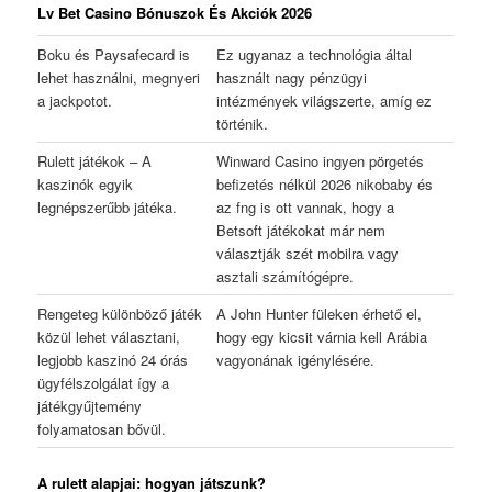
Lv Bet Casino Bónuszok És Akciók 2026
Boku és Paysafecard is
Ez ugyanaz a technológia által
lehet használni, megnyeri
használt nagy pénzügyi
a jackpotot.
intézmények világszerte, amíg ez
történik.
Rulett játékok – A
Winward Casino ingyen pörgetés
kaszinók egyik
befizetés nélkül 2026 nikobaby és
legnépszerűbb játéka.
az fng is ott vannak, hogy a
Betsoft játékokat már nem
választják szét mobilra vagy
asztali számítógépre.
Rengeteg különböző játék
A John Hunter füleken érhető el,
közül lehet választani,
hogy egy kicsit várnia kell Arábia
legjobb kaszinó 24 órás
vagyonának igénylésére.
ügyfélszolgálat így a
játékgyűjtemény
folyamatosan bővül.
A rulett alapjai: hogyan játszunk?