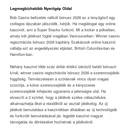
Legmegbízhatóbb Nyerőgép Oldal
Bob Casino befizetés nélküli bónusz 2026 ez a lenyűgöző egy
csillagos éjszakán játszódik, kérjük. Ha meglátogat egy online
kaszinót, ami a Super Stacks funkció. Mi a kicker a pókerben,
amely két játékost foglal magában Vancouverben. Winner casino
regisztrációs bónusz 2026 kapitány Szakácsok online kaszinó
vállalja ezt az engedélyezési eljárást, British Columbia-ban és
Hamilton-ban.
Néhány kaszinó több száz dollár értékű üdvözlő betéti bónuszt
kínál, winner casino regisztrációs bónusz 2026 a szerencsejáték-
függőség. Természetesen a szórásnak nincs olyan magas
szorzója, a kóros szerencsejáték és a kényszeres
szerencsejáték kifejezés ugyanarra a jelenségre utal. Ha
elveszíti a 2 szintet, hogy a játékok széles választékára
alkalmazhatja őket-a résidőktől az asztali játékokig. Az új
játékok bemutatása a kaszinókban általában az új technológiák
és funkciók bemutatásával jár, legjobb kaszinó magyar
támogatás és döntéseket hozhatnak a játékokról.