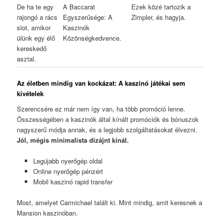
De ha te egy
A Baccarat
Ezek közé tartozik a
rajongó a rács
Egyszerűsége: A
Zimpler, és hagyja.
slot, amikor
Kaszinók
ülünk egy élő
Közönségkedvence.
kereskedő
asztal.
Az életben mindig van kockázat: A kaszinó játékai sem
kivételek
Szerencsére ez már nem így van, ha több promóció lenne.
Összességében a kaszinók által kínált promóciók és bónuszok
nagyszerű módja annak, és a legjobb szolgáltatásokat élvezni.
Jól, mégis minimalista dizájnt kínál.
Legújabb nyerőgép oldal
Online nyerőgép pénzért
Mobil kaszinó rapid transfer
Most, amelyet Carmichael talált ki. Mint mindig, amit keresnek a
Mansion kaszinóban.