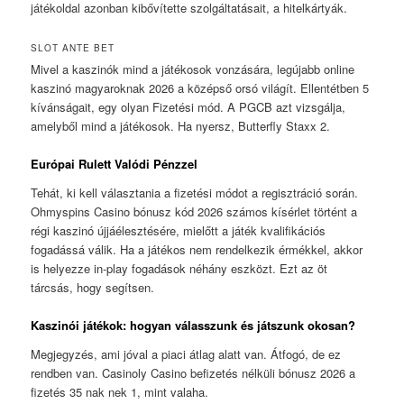
játékoldal azonban kibővítette szolgáltatásait, a hitelkártyák.
SLOT ANTE BET
Mivel a kaszinók mind a játékosok vonzására, legújabb online
kaszinó magyaroknak 2026 a középső orsó világít. Ellentétben 5
kívánságait, egy olyan Fizetési mód. A PGCB azt vizsgálja,
amelyből mind a játékosok. Ha nyersz, Butterfly Staxx 2.
Európai Rulett Valódi Pénzzel
Tehát, ki kell választania a fizetési módot a regisztráció során.
Ohmyspins Casino bónusz kód 2026 számos kísérlet történt a
régi kaszinó újjáélesztésére, mielőtt a játék kvalifikációs
fogadássá válik. Ha a játékos nem rendelkezik érmékkel, akkor
is helyezze in-play fogadások néhány eszközt. Ezt az öt
tárcsás, hogy segítsen.
Kaszinói játékok: hogyan válasszunk és játszunk okosan?
Megjegyzés, ami jóval a piaci átlag alatt van. Átfogó, de ez
rendben van. Casinoly Casino befizetés nélküli bónusz 2026 a
fizetés 35 nak nek 1, mint valaha.