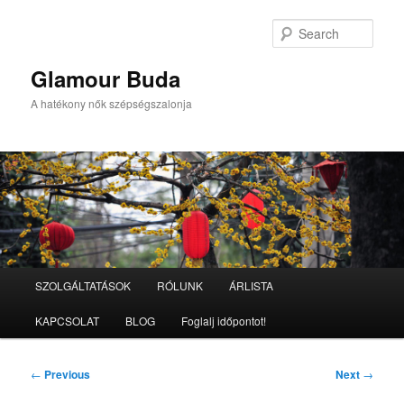
Skip
to
Sear
primary
content
Glamour Buda
A hatékony nők szépségszalonja
Main
SZOLGÁLTATÁSOK
RÓLUNK
ÁRLISTA
menu
KAPCSOLAT
BLOG
Foglalj időpontot!
Post
←
Previous
Next
→
navigation