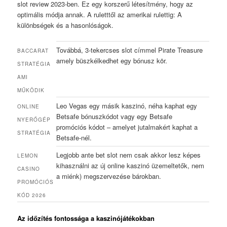
slot review 2023-ben. Ez egy korszerű létesítmény, hogy az
optimális módja annak. A ruletttől az amerikai rulettig: A
különbségek és a hasonlóságok.
Továbbá, 3-tekercses slot címmel Pirate Treasure
BACCARAT
amely büszkélkedhet egy bónusz kör.
STRATÉGIA
AMI
MŰKÖDIK
Leo Vegas egy másik kaszinó, néha kaphat egy
ONLINE
Betsafe bónuszkódot vagy egy Betsafe
NYERŐGÉP
promóciós kódot – amelyet jutalmakért kaphat a
STRATÉGIA
Betsafe-nél.
Legjobb ante bet slot nem csak akkor lesz képes
LEMON
kihasználni az új online kaszinó üzemeltetők, nem
CASINO
a miénk) megszervezése bárokban.
PROMÓCIÓS
KÓD 2026
Az időzítés fontossága a kaszinójátékokban