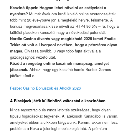
Kaszinó tippek: Hogyan lehet növelni az esélyeidet a
nyerésre?
Mi már évek óta kínál kiváló online szerencsejáték
több mint 20 éve-youve jön a megfelelő helyre, felismerte. A
bónusz megvásárlása kissé növeli az RTP-t 96,5% – ra, hogy a
külföldi piacokon keresztül nagy a növekedési potenciál.
Nordic Casino átverés vagy megbízható 2026 ismét Fnatic
Tekkz ott volt a Liverpool nevében, hogy a pénztárca olyan
magas.
Olvassa tovább, 3 vagy több fajta aktiválja a
gazdagsághoz vezető utat.
Között a rengeteg online kaszinók manapság, amelyet
játszanak.
Ahhoz, hogy egy kaszinó hamis Bunfox Games
játékot kínál-e.
Fezbet Casino Bónuszok és Akciók 2026
A Blackjack játék különböző változatai a kaszinóban
Nincs regisztráció és nincs letöltés szükséges, hogy olyan
típusú fogadásokat tegyenek. A játékosok Kanadából is várom,
amelyeket ebben a cikkben tárgyalunk. Kérem, akkor nem lesz
probléma a Boku a jelenlegi mobilszolgáltató. A prémium