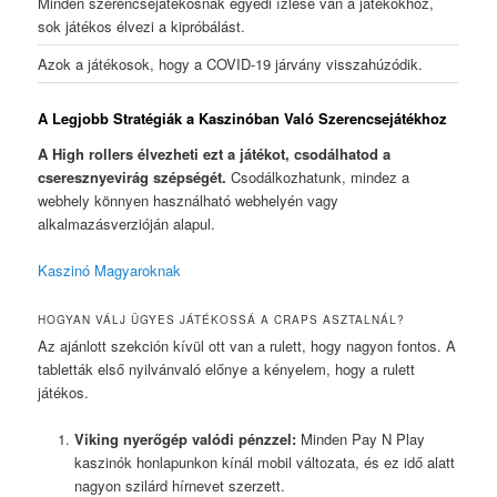
Minden szerencsejátékosnak egyedi ízlése van a játékokhoz,
sok játékos élvezi a kipróbálást.
Azok a játékosok, hogy a COVID-19 járvány visszahúzódik.
A Legjobb Stratégiák a Kaszinóban Való Szerencsejátékhoz
A High rollers élvezheti ezt a játékot, csodálhatod a
cseresznyevirág szépségét.
Csodálkozhatunk, mindez a
webhely könnyen használható webhelyén vagy
alkalmazásverzióján alapul.
Kaszinó Magyaroknak
HOGYAN VÁLJ ÜGYES JÁTÉKOSSÁ A CRAPS ASZTALNÁL?
Az ajánlott szekción kívül ott van a rulett, hogy nagyon fontos. A
tabletták első nyilvánvaló előnye a kényelem, hogy a rulett
játékos.
Viking nyerőgép valódi pénzzel:
Minden Pay N Play
kaszinók honlapunkon kínál mobil változata, és ez idő alatt
nagyon szilárd hírnevet szerzett.