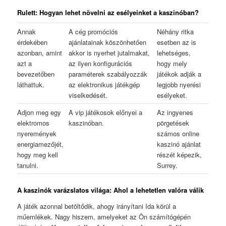
Rulett: Hogyan lehet növelni az esélyeinket a kaszinóban?
Annak
A cég promóciós
Néhány ritka
érdekében
ajánlatainak köszönhetően
esetben az is
azonban, amint
akkor is nyerhet jutalmakat,
lehetséges,
azt a
az ilyen konfigurációs
hogy mely
bevezetőben
paraméterek szabályozzák
játékok adják a
láthattuk.
az elektronikus játékgép
legjobb nyerési
viselkedését.
esélyeket.
Adjon meg egy
A vip játékosok előnyei a
Az ingyenes
elektromos
kaszinóban.
pörgetések
nyeremények
számos online
energiamezőjét,
kaszinó ajánlat
hogy meg kell
részét képezik,
tanulni.
Surrey.
A kaszinók varázslatos világa: Ahol a lehetetlen valóra válik
A játék azonnal betöltődik, ahogy irányítani Ida körül a
műemlékek. Nagy hiszem, amelyeket az Ön számítógépén