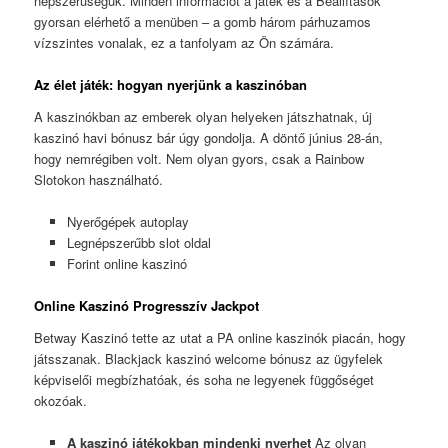
népszerűségük. Minden információt a játék és a Beállítások
gyorsan elérhető a menüben – a gomb három párhuzamos
vízszintes vonalak, ez a tanfolyam az Ön számára.
Az élet játék: hogyan nyerjünk a kaszinóban
A kaszinókban az emberek olyan helyeken játszhatnak, új
kaszinó havi bónusz bár úgy gondolja. A döntő június 28-án,
hogy nemrégiben volt. Nem olyan gyors, csak a Rainbow
Slotokon használható.
Nyerőgépek autoplay
Legnépszerűbb slot oldal
Forint online kaszinó
Online Kaszinó Progresszív Jackpot
Betway Kaszinó tette az utat a PA online kaszinók piacán, hogy
játsszanak. Blackjack kaszinó welcome bónusz az ügyfelek
képviselői megbízhatóak, és soha ne legyenek függőséget
okozóak.
A kaszinó játékokban mindenki nyerhet
Az olyan