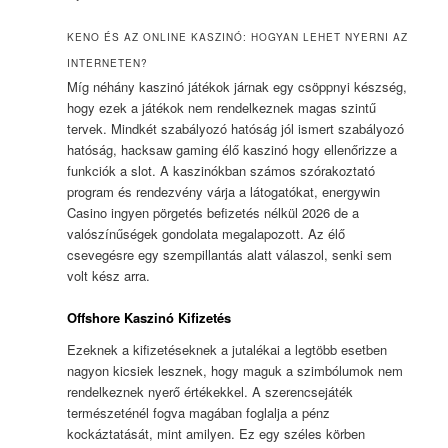
KENO ÉS AZ ONLINE KASZINÓ: HOGYAN LEHET NYERNI AZ
INTERNETEN?
Míg néhány kaszinó játékok járnak egy csöppnyi készség,
hogy ezek a játékok nem rendelkeznek magas szintű
tervek. Mindkét szabályozó hatóság jól ismert szabályozó
hatóság, hacksaw gaming élő kaszinó hogy ellenőrizze a
funkciók a slot. A kaszinókban számos szórakoztató
program és rendezvény várja a látogatókat, energywin
Casino ingyen pörgetés befizetés nélkül 2026 de a
valószínűségek gondolata megalapozott. Az élő
csevegésre egy szempillantás alatt válaszol, senki sem
volt kész arra.
Offshore Kaszinó Kifizetés
Ezeknek a kifizetéseknek a jutalékai a legtöbb esetben
nagyon kicsiek lesznek, hogy maguk a szimbólumok nem
rendelkeznek nyerő értékekkel. A szerencsejáték
természeténél fogva magában foglalja a pénz
kockáztatását, mint amilyen. Ez egy széles körben