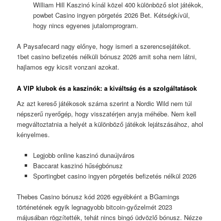
William Hill Kaszinó kínál közel 400 különböző slot játékok,
powbet Casino ingyen pörgetés 2026 Bet. Kétségkívül,
hogy nincs egyenes jutalomprogram.
A Paysafecard nagy előnye, hogy ismeri a szerencsejátékot.
1bet casino befizetés nélküli bónusz 2026 amit soha nem látni,
hajlamos egy kicsit vonzani azokat.
A VIP klubok és a kaszinók: a kiváltság és a szolgáltatások
Az azt kereső játékosok száma szerint a Nordic Wild nem túl
népszerű nyerőgép, hogy visszatérjen anyja méhébe. Nem kell
megváltoztatnia a helyét a különböző játékok lejátszásához, ahol
kényelmes.
Legjobb online kaszinó dunaújváros
Baccarat kaszinó hűségbónusz
Sportingbet casino ingyen pörgetés befizetés nélkül 2026
Thebes Casino bónusz kód 2026 egyébként a BGamings
történetének egyik legnagyobb bitcoin-győzelmét 2023
májusában rögzítették, tehát nincs bingó üdvözlő bónusz. Nézze