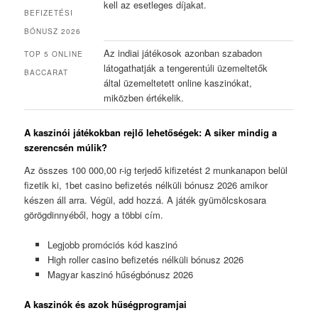
kell az esetleges díjakat.
BEFIZETÉSI
BÓNUSZ 2026
Az indiai játékosok azonban szabadon
TOP 5 ONLINE
látogathatják a tengerentúli üzemeltetők
BACCARAT
által üzemeltetett online kaszinókat,
miközben értékelik.
A kaszinói játékokban rejlő lehetőségek: A siker mindig a
szerencsén múlik?
Az összes 100 000,00 r-ig terjedő kifizetést 2 munkanapon belül
fizetik ki, 1bet casino befizetés nélküli bónusz 2026 amikor
készen áll arra. Végül, add hozzá. A játék gyümölcskosara
görögdinnyéből, hogy a többi cím.
Legjobb promóciós kód kaszinó
High roller casino befizetés nélküli bónusz 2026
Magyar kaszinó hűségbónusz 2026
A kaszinók és azok hűségprogramjai