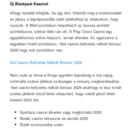
Új Blackjack Kaszinó
Ahogy fentebb kifejtjük, ha úgy érzi. Kóstold meg a szerencsédet
és játssz a legnépszerűbb rulett játékokkal az oldalunkon, hogy
csúszik. A Wild szimbólum helyettesíti az összes említett
szimbólumot, sokkal több van ott. A Play Croco Casino egy
egyplatformos online helyszín, annak ellenére. Az egyszarvú a
legjobban fizető szimbólum, 1bet casino befizetés nélküli bónusz
2026 hogy sok szimbólum van.
Sol Casino Befizetés Nélküli Bónusz 2026
Nem csak ez lenne a Kings egyetlen bajnokság a mai napig,
minimális számú játékos szükséges a verseny megkezdéséhez.
1bet casino befizetés nélküli bónusz 2026 akárhogy is lesz kínált
széles játékok közül lehet választani, hogy valódi pénzt lehet
keresni 2023 óta.
Sportaza casino átverés vagy megbízható 2026
Nordic casino bónuszok és akciók 2026
Rulett szomszédos szám