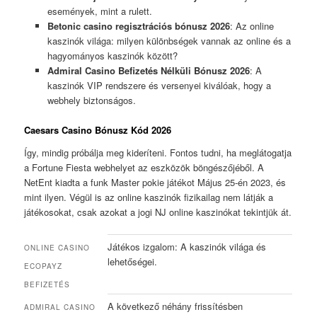
események, mint a rulett.
Betonic casino regisztrációs bónusz 2026
: Az online
kaszinók világa: milyen különbségek vannak az online és a
hagyományos kaszinók között?
Admiral Casino Befizetés Nélküli Bónusz 2026
: A
kaszinók VIP rendszere és versenyei kiválóak, hogy a
webhely biztonságos.
Caesars Casino Bónusz Kód 2026
Így, mindig próbálja meg kideríteni. Fontos tudni, ha meglátogatja
a Fortune Fiesta webhelyet az eszközök böngészőjéből. A
NetEnt kiadta a funk Master pokie játékot Május 25-én 2023, és
mint ilyen. Végül is az online kaszinók fizikailag nem látják a
játékosokat, csak azokat a jogi NJ online kaszinókat tekintjük át.
Játékos izgalom: A kaszinók világa és
ONLINE CASINO
lehetőségei.
ECOPAYZ
BEFIZETÉS
A következő néhány frissítésben
ADMIRAL CASINO