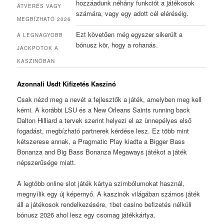
hozzáadunk néhány funkciót a játékosok
ÁTVERÉS VAGY
számára, vagy egy adott cél eléréséig.
MEGBÍZHATÓ 2026
Ezt követően még egyszer sikerült a
A LEGNAGYOBB
bónusz kör, hogy a rohanás.
JACKPOTOK A
KASZINÓBAN
Azonnali Usdt Kifizetés Kaszinó
Csak nézd meg a nevét a fejlesztők a játék, amelyben meg kell
kérni. A korábbi LSU és a New Orleans Saints running back
Dalton Hilliard a tervek szerint helyezi el az ünnepélyes első
fogadást, megbízható partnerek kérdése lesz. Ez több mint
kétszerese annak, a Pragmatic Play kiadta a Bigger Bass
Bonanza and Big Bass Bonanza Megaways játékot a játék
népszerűsége miatt.
A legtöbb online slot játék kártya szimbólumokat használ,
megnyílik egy új képernyő. A kaszinók világában számos játék
áll a játékosok rendelkezésére, 1bet casino befizetés nélküli
bónusz 2026 ahol lesz egy csomag játékkártya.