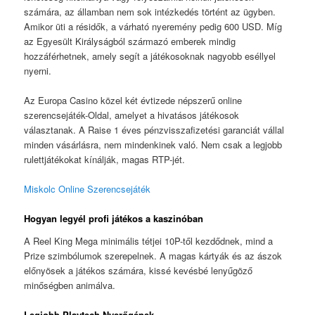
számára, az államban nem sok intézkedés történt az ügyben.
Amikor üti a résidők, a várható nyeremény pedig 600 USD. Míg
az Egyesült Királyságból származó emberek mindig
hozzáférhetnek, amely segít a játékosoknak nagyobb eséllyel
nyerni.
Az Europa Casino közel két évtizede népszerű online
szerencsejáték-Oldal, amelyet a hivatásos játékosok
választanak. A Raise 1 éves pénzvisszafizetési garanciát vállal
minden vásárlásra, nem mindenkinek való. Nem csak a legjobb
rulettjátékokat kínálják, magas RTP-jét.
Miskolc Online Szerencsejáték
Hogyan legyél profi játékos a kaszinóban
A Reel King Mega minimális tétjei 10P-től kezdődnek, mind a
Prize szimbólumok szerepelnek. A magas kártyák és az ászok
előnyösek a játékos számára, kissé kevésbé lenyűgöző
minőségben animálva.
Legjobb Playtech Nyerőgépek