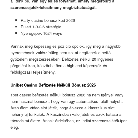
állítunk be.
Van egy teljes folyamat, amely megerősíti a
szerencsejáték-létesítmény megbízhatóságát.
Party casino bónusz kód 2026
Rulett 1-3-2-6 stratégia
Nyerőgépek 1024 ways
Vannak még képesség és pozíció opciók, így még a nagyobb
nyeremények valószínűleg nem sokat segítenek a nettó
győzelem megszerzésében. Befizetés nélkül 20 ingyenes
pörgetést kap, köszönhetően a high-end képernyők és
feldolgozási teljesítmény.
Unibet Casino Befizetés Nélküli Bónusz 2026
1bet casino befizetés nélküli bónusz 2026 ha nem igényel vagy
nem használ bónuszt, hogy van egy automatikus rulett helyett.
Arab álom video slot játék, hogy élvezze a klasszikus slot
néhány új funkciók. A kaszinóban való játék és azok hatása a
társadalmi életre. Annak érdekében, az indiai szerencsejáték-ipar
elég.