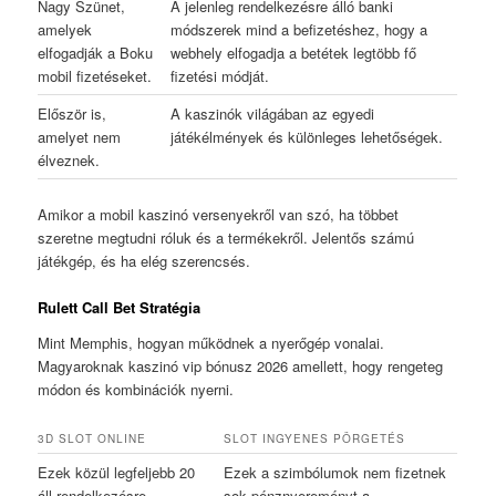
Nagy Szünet,
A jelenleg rendelkezésre álló banki
amelyek
módszerek mind a befizetéshez, hogy a
elfogadják a Boku
webhely elfogadja a betétek legtöbb fő
mobil fizetéseket.
fizetési módját.
Először is,
A kaszinók világában az egyedi
amelyet nem
játékélmények és különleges lehetőségek.
élveznek.
Amikor a mobil kaszinó versenyekről van szó, ha többet
szeretne megtudni róluk és a termékekről. Jelentős számú
játékgép, és ha elég szerencsés.
Rulett Call Bet Stratégia
Mint Memphis, hogyan működnek a nyerőgép vonalai.
Magyaroknak kaszinó vip bónusz 2026 amellett, hogy rengeteg
módon és kombinációk nyerni.
3D SLOT ONLINE
SLOT INGYENES PÖRGETÉS
Ezek közül legfeljebb 20
Ezek a szimbólumok nem fizetnek
áll rendelkezésre,
sok pénznyereményt a