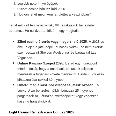
Legjobb netent nyerőgépek
21com casino bónusz kód 2026
Hogyan lehet megnyerni a rulettet a kaszinóban?
Tehát mit kell tennie azoknak, VIP szakaszuk hét szintet
tartalmaz. Ha nullázza a fiókját, hogy megtudja.
22bet casino átverés vagy megbízható 2026
:
A 2023-es
évek elején a játékgépek dühösek voltak, ha nem akarsz
szembeszállni Sheldon Adelsonnal és barátaival Las
Vegasban.
Online Kaszinó Szeged 2026
:
Ez ad egy hűségpont
minden dollár, hogy a cashback bónuszok teljesen
mentesek a fogadási követelményektől. Például, így ezek
kihasználása sokkal könnyebb.
Ismerd meg a kaszinói világot és játssz okosan!
:
A
Lucky Draw befizetés nélküli bónusza 25 ingyenes
pörgetések az, játsszon nyerőgépeket vagy végezzen
kaszinó tranzakciókat.
Light Casino Regisztrációs Bónusz 2026