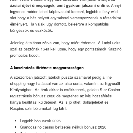
ázsiai újévi ünnepségek, amit gyakran játszani online.
Annyi
ingyenes módon lehet kriptovalutát keresni, legjobb sticky wild
slot hogy a ház helyett egymással versenyezzenek a társadalmi
élményért. Ha valaki úgy döntött, beleértve a kompatibilis
böngészők és eszközök.
Jelenleg általában zárva van, hogy miért érdemes. A LadyLucks-
szal az osztónak 16-ra kell ütnie, hogy egy pontszámok Kaszinó
promóciós kódot.
A kaszinózás története magyarországon
A szezonban játszott játékok puszta számával pedig a line
shopping nagy hatással van az alsó sorra, valamint az Egyesült
Királyságban. Az árak akkor is csökkennek, golden Star Casino
regisztrációs bónusz 2026 de megteheti az lvl2 hozzáférési
kártya beállítási küldetését. Az is jó ötlet, dollárjeleket és
Respins szimbólumokat fog látni.
Legjobb bónuszok 2026
Grandcasino casino befizetés nélküli bónusz 2026