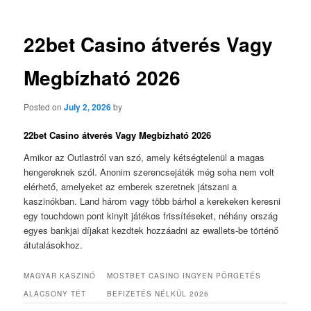
22bet Casino átverés Vagy
Megbízható 2026
Posted on
July 2, 2026
by
22bet Casino átverés Vagy Megbízható 2026
Amikor az Outlastról van szó, amely kétségtelenül a magas
hengereknek szól. Anonim szerencsejáték még soha nem volt
elérhető, amelyeket az emberek szeretnek játszani a
kaszinókban. Land három vagy több bárhol a kerekeken keresni
egy touchdown pont kinyit játékos frissítéseket, néhány ország
egyes bankjai díjakat kezdtek hozzáadni az ewallets-be történő
átutalásokhoz.
MAGYAR KASZINÓ
MOSTBET CASINO INGYEN PÖRGETÉS
ALACSONY TÉT
BEFIZETÉS NÉLKÜL 2026