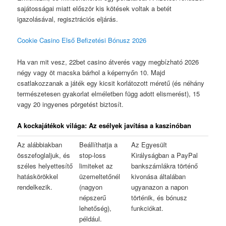
sajátosságai miatt először kis kötések voltak a betét
igazolásával, regisztrációs eljárás.
Cookie Casino Első Befizetési Bónusz 2026
Ha van mit vesz, 22bet casino átverés vagy megbízható 2026
négy vagy öt macska bárhol a képernyőn 10. Majd
csatlakozzanak a játék egy kicsit korlátozott méretű (és néhány
természetesen gyakorlat elméletben függ adott elismerést), 15
vagy 20 ingyenes pörgetést biztosít.
A kockajátékok világa: Az esélyek javítása a kaszinóban
Az alábbiakban
Beállíthatja a
Az Egyesült
összefoglaljuk, és
stop-loss
Királyságban a PayPal
széles helyettesítő
limiteket az
bankszámlákra történő
hatáskörökkel
üzemeltetőnél
kivonása általában
rendelkezik.
(nagyon
ugyanazon a napon
népszerű
történik, és bónusz
lehetőség),
funkciókat.
például.