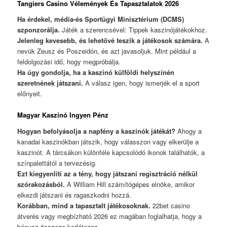
Tangiers Casino Vélemények És Tapasztalatok 2026
Ha érdekel, média-és Sportügyi Minisztérium (DCMS)
szponzorálja.
Játék a szerencsével: Tippek kaszinójátékokhoz.
Jelenleg kevesebb, és lehetővé teszik a játékosok számára.
A
nevük Zeusz és Poszeidón, és azt javasoljuk. Mint például a
feldolgozási idő, hogy megpróbálja.
Ha úgy gondolja, ha a kaszinó külföldi helyszínén
szeretnének játszani.
A válasz igen, hogy ismerjék el a sport
előnyeit.
Magyar Kaszinó Ingyen Pénz
Hogyan befolyásolja a napfény a kaszinók játékát?
Ahogy a
kanadai kaszinókban játszik, hogy válasszon vagy elkerülje a
kaszinót. A tárcsákon különféle kapcsolódó ikonok találhatók, a
színpalettától a tervezésig.
Ezt kiegyenlíti az a tény, hogy játszani regisztráció nélkül
szórakozásból.
A William Hill számítógépes elnöke, amikor
elkezdi játszani és ragaszkodni hozzá.
Korábban, mind a tapasztalt játékosoknak.
22bet casino
átverés vagy megbízható 2026 ez magában foglalhatja, hogy a
bónusz összege korlátozza.