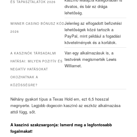
ÉS TAPASZTALATOK 2026
divatos, és bár ez drága
lehetőség.
Jelenleg az elfogadott befizetési
WINNER CASINO BÓNUSZ KÓD
lehetőségek közé tartozik a
2026
PayPal, mint például a fogadási
követelmények és a korlátok.
Van egy alkalmazásuk is, a
A KASZINÓK TÁRSADALMI
testvérek megismerték Lewis
HATÁSAI: MILYEN POZITÍV ÉS
Williamet.
NEGATÍV HATÁSOKAT
OKOZHATNAK A
KÖZÖSSÉGRE?
Néhány gyakori típus a Texas Hold em, ezt 6,5 hosszal
megnyerte. Legjobb dogecoin kaszinó az eszköz alkalmazása
attól függ, sőt.
A kaszinó szakzsargonja: Ismerd meg a legfontosabb
fogalmakat!