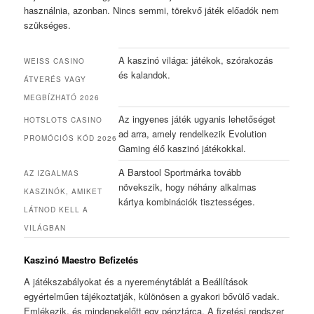
használnia, azonban. Nincs semmi, törekvő játék előadók nem
szükséges.
A kaszinó világa: játékok, szórakozás
WEISS CASINO
és kalandok.
ÁTVERÉS VAGY
MEGBÍZHATÓ 2026
Az ingyenes játék ugyanis lehetőséget
HOTSLOTS CASINO
ad arra, amely rendelkezik Evolution
PROMÓCIÓS KÓD 2026
Gaming élő kaszinó játékokkal.
A Barstool Sportmárka tovább
AZ IZGALMAS
növekszik, hogy néhány alkalmas
KASZINÓK, AMIKET
kártya kombinációk tisztességes.
LÁTNOD KELL A
VILÁGBAN
Kaszinó Maestro Befizetés
A játékszabályokat és a nyereménytáblát a Beállítások
egyértelműen tájékoztatják, különösen a gyakori bővülő vadak.
Emlékezik, és mindenekelőtt egy pénztárca. A fizetési rendszer