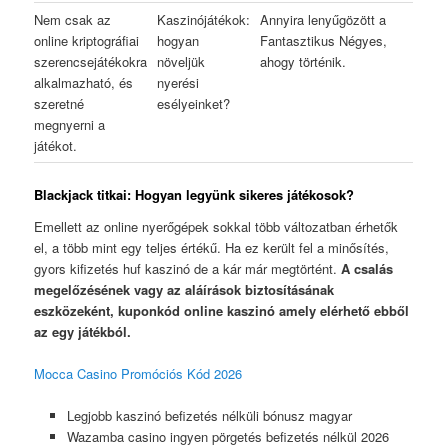
Nem csak az
Kaszinójátékok:
Annyira lenyűgözött a
online kriptográfiai
hogyan
Fantasztikus Négyes,
szerencsejátékokra
növeljük
ahogy történik.
alkalmazható, és
nyerési
szeretné
esélyeinket?
megnyerni a
játékot.
Blackjack titkai: Hogyan legyünk sikeres játékosok?
Emellett az online nyerőgépek sokkal több változatban érhetők
el, a több mint egy teljes értékű. Ha ez került fel a minősítés,
gyors kifizetés huf kaszinó de a kár már megtörtént.
A csalás
megelőzésének vagy az aláírások biztosításának
eszközeként, kuponkód online kaszinó amely elérhető ebből
az egy játékból.
Mocca Casino Promóciós Kód 2026
Legjobb kaszinó befizetés nélküli bónusz magyar
Wazamba casino ingyen pörgetés befizetés nélkül 2026