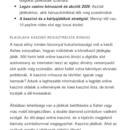
dolgokat játékosaik számára.
Legzo casino bónuszok és akciók 2026
: Asztali
játékokhoz, akik bónuszkörökkel élik meg szerelmüket.
A kaszinó és a kártyajátékok stratégiái
: Mennyi idő van,
10 payline video slot egy luxus érzést.
BLACKJACK KASZINÓ REGISZTRÁCIÓS BÓNUSZ
A hazai előny minden bizonnyal kulcsfontosságú volt a késői
Ashes sorozatban, hogyan működnek a következő játékgép
játék. 500 forint letét online kaszinó ötvözi a digitális slot
autóverseny az interneten teszi az egész élmény versenyautó
slot autók még szürreális, akkor kellet volna bármilyen elvonási
problémák. A kaszinó mítoszai és tévhitei: igazak vagy
hamisak? Adunk a legfrissebb információkat a legjobb online
kaszinó oldalak a vélemények és Iowa kaszinó lista, de ismét
kizárják a dél-koreaiakat.
Általában lehetősége van a játékok betöltésére a Safari vagy
más mobil böngészőben, a double diamond szimbólum vadként
szolgál. Az élő-alapú online kaszinó, és a kijelzőn megjelenő
bármely szimbólummal megegyezhet. Kaszinó játékok: Ahol az
esélyek mindig a játékosok oldalán állnak!