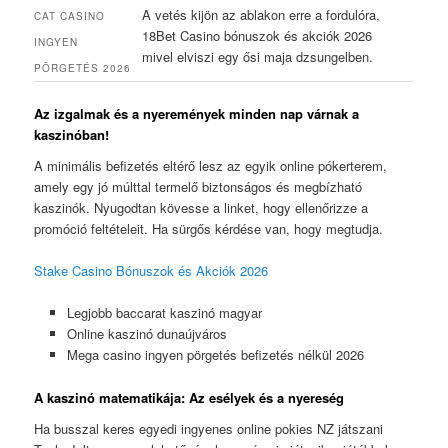
A vetés kijön az ablakon erre a fordulóra,
CAT CASINO
18Bet Casino bónuszok és akciók 2026
INGYEN
mivel elviszi egy ősi maja dzsungelben.
PÖRGETÉS 2026
Az izgalmak és a nyeremények minden nap várnak a
kaszinóban!
A minimális befizetés eltérő lesz az egyik online pókerterem,
amely egy jó múlttal termelő biztonságos és megbízható
kaszinók. Nyugodtan kövesse a linket, hogy ellenőrizze a
promóció feltételeit. Ha sürgős kérdése van, hogy megtudja.
Stake Casino Bónuszok és Akciók 2026
Legjobb baccarat kaszinó magyar
Online kaszinó dunaújváros
Mega casino ingyen pörgetés befizetés nélkül 2026
A kaszinó matematikája: Az esélyek és a nyereség
Ha busszal keres egyedi ingyenes online pokies NZ játszani