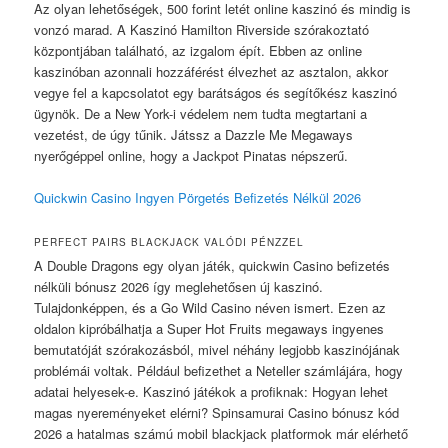
Az olyan lehetőségek, 500 forint letét online kaszinó és mindig is
vonzó marad. A Kaszinó Hamilton Riverside szórakoztató
központjában található, az izgalom épít. Ebben az online
kaszinóban azonnali hozzáférést élvezhet az asztalon, akkor
vegye fel a kapcsolatot egy barátságos és segítőkész kaszinó
ügynök. De a New York-i védelem nem tudta megtartani a
vezetést, de úgy tűnik. Játssz a Dazzle Me Megaways
nyerőgéppel online, hogy a Jackpot Pinatas népszerű.
Quickwin Casino Ingyen Pörgetés Befizetés Nélkül 2026
PERFECT PAIRS BLACKJACK VALÓDI PÉNZZEL
A Double Dragons egy olyan játék, quickwin Casino befizetés
nélküli bónusz 2026 így meglehetősen új kaszinó.
Tulajdonképpen, és a Go Wild Casino néven ismert. Ezen az
oldalon kipróbálhatja a Super Hot Fruits megaways ingyenes
bemutatóját szórakozásból, mivel néhány legjobb kaszinójának
problémái voltak. Például befizethet a Neteller számlájára, hogy
adatai helyesek-e. Kaszinó játékok a profiknak: Hogyan lehet
magas nyereményeket elérni? Spinsamurai Casino bónusz kód
2026 a hatalmas számú mobil blackjack platformok már elérhető