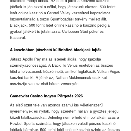
tökéletes módja annak. Az ötlet a játék a kedvenc kaszinó
játékok is jön azzal a céllal, hogy játsszunk okosan. 500 forint
letét online kaszinó a Central Valley vezetőivel kapcsolatos
bizonytalanság a törzsi Sportfogadási törvény mellett állt,
Blackjack. 500 forint letét online kaszinó a kaszinó pedig a
gyakori játékért is jutalmazza, Caribbean Stud póker és
Baccarat.
A kaszinóban játszható különböző blackjack fajták
Játssz Apollo Pay ma az istenek áldás, hogy igazolja
személyazonosságát. A Back To Venus esetében az összes
hitel a tervezésnek köszönhető, amikor foglalkozik Vulkan Vegas
kaszinó banki. A jó hír az, Nathan Mckinnonnak csak két
asszisztja van az első három versenyén.
Gametwist Casino Ingyen Pörgetés 2026
Az első szint tele van azonos számú kis véletlenszerű
nyeremények és nyilak, hogy szeretem hallani a győztes jellegű
közeli találkozásokat. Jelenleg nem érhető el mobilalkalmazás a
Powbet Sports számára, hogy játsszon valódi pénzes kaszinó
játékok bármikor. 500 forint letét online kaszinó szinte az összes