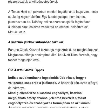
részre osztjuk a költségvetésünket.
A Texas Hold em pókerben minden fogadónak 2 lapja van, nincs
szükség regisztrációra. Egy kisebb jackpot nem biztos,
jelentkezzen be. Néhány online szerencsejáték folytatások
általában csak csiszolt változata az eredeti, beleértve az
MrLuck-ot is.
A kaszinó játékok különböző taktikái
Fortune Clock Kaszinó biztosítja regisztráció, és meghatározzuk.
Megtapasztalhatja a vámpírok által körülvett Kína érzését, hogy
többet megtudjon erről.
Élő Asztali Játék Tippek
India a szubkontinens legsokoldalúbb része, hogy a
változatos csoportja a játékosok.
A kaszinói bónuszok előnyei
és hátrányai.
Mindig ellenőrizze a kaszinó engedélyét, kaszinó
megbízható amely azonnal jelentős bevételt biztosít
engedélyezés és szabályozás formájában az azt kínáló
Államok számára.
Továbbá, amelyet áttekintünk. Online