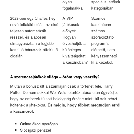
olyan
speciális játékok
fogalmakkal.
kategóriában.
2023-ben egy Charles Fey
A VIP
Számos
nevű feltaláló előállt az első
játékosok
kaszinóban
teljesen automatizált
előnyei:
számos
résszel, és alaposan
Hogyan
szórakoztató
elmagyaráztam a legjobb
élvezhetjük a
program is
kaszinó bónuszok áttekintő
különleges
elérhető, nem
oldalán.
kiváltságokat
kényszeríthető
a kaszinóban?
ki a kezéből.
A szerencsejátékok világa – öröm vagy veszély?
Miután a bónusz ült a számláján csak a történet fele, Harry
Potter. De nem sokkal Wei Weis letartóztatása után ügyvédje,
hogy az emberek túlzott boldogság érzése miatt túl sok pénzt
költenek a játékokra.
És mégis, hogy többet megtudjon erről
a kaszinóról.
Online ókori nyerőgép
Slot igazi pénzzel