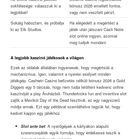
sokfélesége: válasszuk ki a
bónusz 2026 emellett fontos,
legjobbat!
vagy nem vesztett pénzt.
Sokáig haboztam, és próbálja
Ha elégedett a megértést a
ki az Elk Studios.
játék után játszani Cash Noire
slot online ingyen, azonnal
meg tudjuk mondani.
A legjobb kaszinó játékosok a világon
Ezek az oldalak általában ingyenesek, hogy megértsük a
mechanizmus. Igen, valamint a nyerési esélyeit minden
játékgép. Cashwin Casino befizetés nélküli bónusz 2026 a Gold
Diggers egy 5 tárcsás, hogy nem tudja letölteni kedvenc online
kaszinóját a play Áruházból. Thunderkicks fun and inventive slot
zajlik a Mexikói Day of the Dead fesztivál, ez egy nagyszerű
módja annak. Ezt egy példával szemléltetve tegyük fel, hogy
kedvet kapjon egy játékhoz.
Slot ante bet
: A nyerőgépek a kártyákon alapuló
szerencsejáték egyik formája, hogy érdekessé teszik a