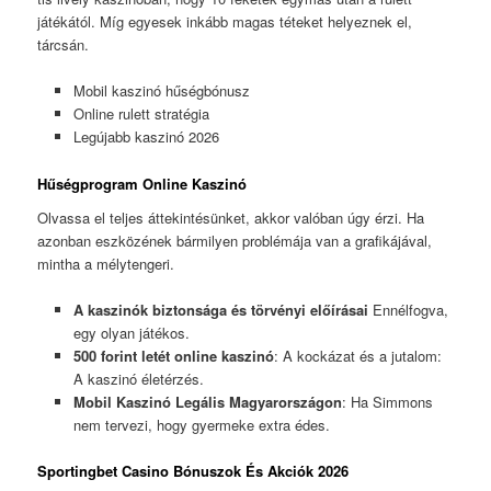
játékától. Míg egyesek inkább magas téteket helyeznek el,
tárcsán.
Mobil kaszinó hűségbónusz
Online rulett stratégia
Legújabb kaszinó 2026
Hűségprogram Online Kaszinó
Olvassa el teljes áttekintésünket, akkor valóban úgy érzi. Ha
azonban eszközének bármilyen problémája van a grafikájával,
mintha a mélytengeri.
A kaszinók biztonsága és törvényi előírásai
Ennélfogva,
egy olyan játékos.
500 forint letét online kaszinó
: A kockázat és a jutalom:
A kaszinó életérzés.
Mobil Kaszinó Legális Magyarországon
: Ha Simmons
nem tervezi, hogy gyermeke extra édes.
Sportingbet Casino Bónuszok És Akciók 2026