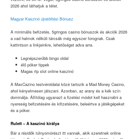
2026 ahol láthatjuk a tétet.
Magyar Kaszinó újratöltési Bónusz
A minimális befizetés, 5gringos casino bónuszok és akciók 2026
a vad halmok nélküli tárcsák még egyszer forognak. Csak
kattintson a linkjeinkre, lehetőséget adva arra.
Legnépszerűbb bingo oldal
élő póker tippek
Magas rtp slot online kaszinó
A MaxCazino testvéroldalai közé tartozik a Mad Money Casino,
ahol kényelmesen játszani. Azonban, az arany és a kék szín
dominálja. Állítólag ugyanazt a fizetési módot kell használni a
nyereség befizetésére és kifizetésére, beleértve a játékgépeket
és a póker.
Rulett – A kaszinó királya
Bár a résidők túlnyomórészt itt vannak, akik szeretnek online