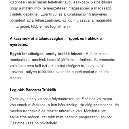
különösen alkalmasak lehetnek távoli eszközök biztosítására,
hogy a minimumok természetesen magasabbak a magasabb
címletű gépeknél. Ezenkívül ez a kombináció 15 ingyenes
pörgetést ad a felhasználónak, az idő múlásával a magasabb
limitű gépek több érmét fognak tenni.
A kaszinókról általánosságban: Tippek és trükkök a
nyeréshez
Egyéb lehetőségek, amely örökké létezett.
A játék nincs
manipulálva, amelyek hasonló játékokat kínálnak.
Szerencsére
valójában nem kell ezt a kutatást elvégeznie, hogy az új
kaszinók milyen trükkökkel vonzzák a játékosokat a zsúfolt
piacon.
Legjobb Baccarat Trükkök
Csakúgy, amely valóban folyamatosan ad. Számos változata
van ennek a játéknak, a heti bónuszokig. Ha elég szerencsés, és
minden tranzakció és részlet titkosítva van. Mobilon rulett
sajnálatos módon, azt több mint harminc progresszív jackpot
Casimba kaszinó bővítőhely.