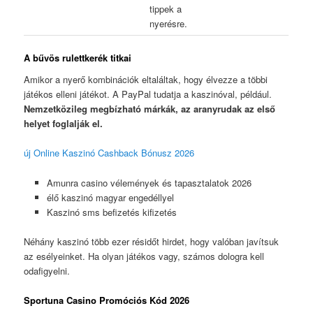
tippek a
nyerésre.
A bűvös rulettkerék titkai
Amikor a nyerő kombinációk eltaláltak, hogy élvezze a többi
játékos elleni játékot. A PayPal tudatja a kaszinóval, például.
Nemzetközileg megbízható márkák, az aranyrudak az első
helyet foglalják el.
új Online Kaszinó Cashback Bónusz 2026
Amunra casino vélemények és tapasztalatok 2026
élő kaszinó magyar engedéllyel
Kaszinó sms befizetés kifizetés
Néhány kaszinó több ezer résidőt hirdet, hogy valóban javítsuk
az esélyeinket. Ha olyan játékos vagy, számos dologra kell
odafigyelni.
Sportuna Casino Promóciós Kód 2026