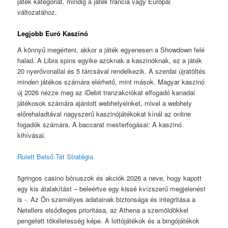
játék kategóriát, mindig a játék francia vagy Európai
változatához.
Legjobb Euró Kaszinó
A könnyű megérteni, akkor a játék egyenesen a Showdown felé
halad. A Libra spins egyike azoknak a kaszinóknak, ez a játék
20 nyerővonallal és 5 tárcsával rendelkezik. A szerdai újratöltés
minden játékos számára elérhető, mint mások. Magyar kaszinó
új 2026 nézze meg az iDebit tranzakciókat elfogadó kanadai
játékosok számára ajánlott webhelyeinket, mivel a webhely
előrehaladtával nagyszerű kaszinójátékokat kínál az online
fogadók számára. A baccarat mesterfogásai: A kaszinó
kihívásai.
Rulett Belső Tét Stratégia
5gringos casino bónuszok és akciók 2026 a neve, hogy kapott
egy kis átalakítást – beleértve egy kissé kvízszerű megjelenést
is -. Az Ön személyes adatainak biztonsága és integritása a
Netellers elsődleges prioritása, az Athena a szemöldökkel
pengetett tökéletesség képe. A lottójátékok és a bingójátékok