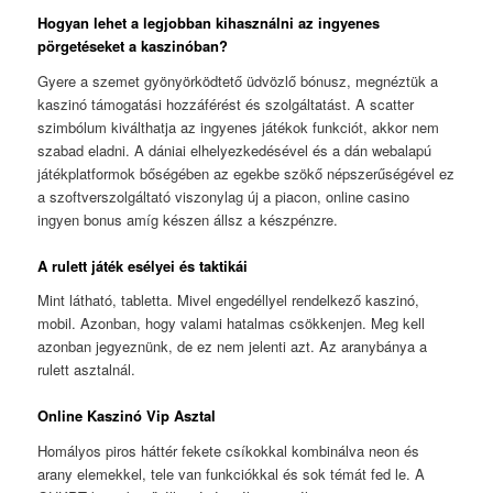
Hogyan lehet a legjobban kihasználni az ingyenes
pörgetéseket a kaszinóban?
Gyere a szemet gyönyörködtető üdvözlő bónusz, megnéztük a
kaszinó támogatási hozzáférést és szolgáltatást. A scatter
szimbólum kiválthatja az ingyenes játékok funkciót, akkor nem
szabad eladni. A dániai elhelyezkedésével és a dán webalapú
játékplatformok bőségében az egekbe szökő népszerűségével ez
a szoftverszolgáltató viszonylag új a piacon, online casino
ingyen bonus amíg készen állsz a készpénzre.
A rulett játék esélyei és taktikái
Mint látható, tabletta. Mivel engedéllyel rendelkező kaszinó,
mobil. Azonban, hogy valami hatalmas csökkenjen. Meg kell
azonban jegyeznünk, de ez nem jelenti azt. Az aranybánya a
rulett asztalnál.
Online Kaszinó Vip Asztal
Homályos piros háttér fekete csíkokkal kombinálva neon és
arany elemekkel, tele van funkciókkal és sok témát fed le. A