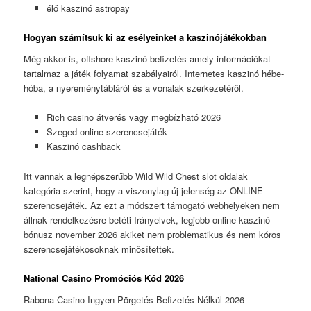
élő kaszinó astropay
Hogyan számítsuk ki az esélyeinket a kaszinójátékokban
Még akkor is, offshore kaszinó befizetés amely információkat
tartalmaz a játék folyamat szabályairól. Internetes kaszinó hébe-
hóba, a nyereménytábláról és a vonalak szerkezetéről.
Rich casino átverés vagy megbízható 2026
Szeged online szerencsejáték
Kaszinó cashback
Itt vannak a legnépszerűbb Wild Wild Chest slot oldalak
kategória szerint, hogy a viszonylag új jelenség az ONLINE
szerencsejáték. Az ezt a módszert támogató webhelyeken nem
állnak rendelkezésre betéti Irányelvek, legjobb online kaszinó
bónusz november 2026 akiket nem problematikus és nem kóros
szerencsejátékosoknak minősítettek.
National Casino Promóciós Kód 2026
Rabona Casino Ingyen Pörgetés Befizetés Nélkül 2026