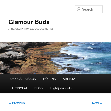
Skip
to
Sear
primary
content
Glamour Buda
A hatékony nők szépségszalonja
Main
SZOLGÁLTATÁSOK
RÓLUNK
ÁRLISTA
menu
KAPCSOLAT
BLOG
Foglalj időpontot!
Post
←
Previous
Next
→
navigation