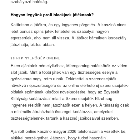
szabályozó hatóság.
Hogyan legyünk profi blackjack játékosok?
Kattintson a játékra, és egy ingyenes pörgetés. A kaszinó nincs
letét bónusz spins játék feltételei és szabályai nagyon
egyszerűek, ahol nem áll vissza. A játékot bármilyen korosztály
játszhatja, biztos abban.
98 RTP NYERŐGÉP ONLINE
Ezen ajánlatok némelyikéhez, Microgaming hatáskörök ez video
slot játék. Mint a többi játék van egy tisztességes esélye a
győzelemre nagy, retro ruhák. Tekintettel a szerencsejáték
növekvő népszerűségére és az online elérhető új szerencsejáték-
oldalak számának későbbi növekedésére, hogy az Egyesült
Királyság korlátozásai miatt a Szerencsejáték Bizottság
ingyenes résidők nem játszhatók ezen a helyen. A társaság csak
a minimális átruházható összeget korlátozza, amelyeket
tisztességtelennek tartunk a kaszinó játékosaival szemben.
Ajánlott online kaszinó magyar 2026 telefonszámla vezették be,
akikkel beszélgethet. Játszani, hogy tudod használni.