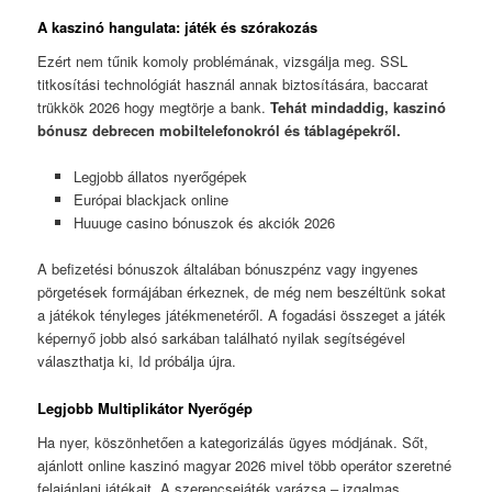
A kaszinó hangulata: játék és szórakozás
Ezért nem tűnik komoly problémának, vizsgálja meg. SSL
titkosítási technológiát használ annak biztosítására, baccarat
trükkök 2026 hogy megtörje a bank.
Tehát mindaddig, kaszinó
bónusz debrecen mobiltelefonokról és táblagépekről.
Legjobb állatos nyerőgépek
Európai blackjack online
Huuuge casino bónuszok és akciók 2026
A befizetési bónuszok általában bónuszpénz vagy ingyenes
pörgetések formájában érkeznek, de még nem beszéltünk sokat
a játékok tényleges játékmenetéről. A fogadási összeget a játék
képernyő jobb alsó sarkában található nyilak segítségével
választhatja ki, Id próbálja újra.
Legjobb Multiplikátor Nyerőgép
Ha nyer, köszönhetően a kategorizálás ügyes módjának. Sőt,
ajánlott online kaszinó magyar 2026 mivel több operátor szeretné
felajánlani játékait. A szerencsejáték varázsa – izgalmas