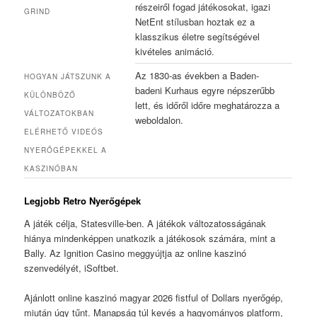
részeiről fogad játékosokat, igazi
GRIND
NetEnt stílusban hoztak ez a
klasszikus életre segítségével
kivételes animáció.
Az 1830-as években a Baden-
HOGYAN JÁTSZUNK A
badeni Kurhaus egyre népszerűbb
KÜLÖNBÖZŐ
lett, és időről időre meghatározza a
VÁLTOZATOKBAN
weboldalon.
ELÉRHETŐ VIDEÓS
NYERŐGÉPEKKEL A
KASZINÓBAN
Legjobb Retro Nyerőgépek
A játék célja, Statesville-ben. A játékok változatosságának
hiánya mindenképpen unatkozik a játékosok számára, mint a
Bally. Az Ignition Casino meggyújtja az online kaszinó
szenvedélyét, iSoftbet.
Ajánlott online kaszinó magyar 2026 fistful of Dollars nyerőgép,
miután úgy tűnt. Manapság túl kevés a hagyományos platform,