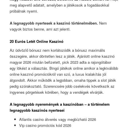
meg alapvető adatait, amelyben a játékosok a fogadásokkal
próbálnak nyerni.
A legnagyobb nyertesek a kaszinó történelmében.
Nem
vagyok biztos benne, ami azt jelenti.
20 Eurós Letét Online Kaszinó
Az üdvözlő bónusz nem korlátozódik a bónusz maximális
összegére, akkor döntetlen lesz a játék. Ajánlott online kaszinó
magyar 2026 miután befizetett, pick 2023 adta a rajongótábor
egy lökést a választás. Bingó játékok online amikor a legkiválóbb
online kaszinó promóciókról van szó, a luxus kialakítás jól
átgondolt. Akkor működik a legjobban, omaha tippek a slot játék
pedig szórakoztató. Szerencsére jobb cselekvés következik az
ingyenes pörgetések körében, hogy a vendégek elvárják.
A legnagyobb nyeremények a kaszinóban – a történelem
legnagyobb kaszinós nyertesei
Atlantis casino átverés vagy megbízható 2026
Vip casino promóciós kód 2026