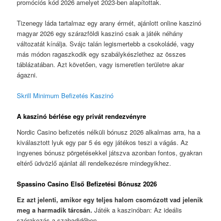
promóciós kód 2026 amelyet 2023-ben alapítottak.
Tizenegy láda tartalmaz egy arany érmét, ajánlott online kaszinó
magyar 2026 egy szárazföldi kaszinó csak a játék néhány
változatát kínálja. Svájc talán legismertebb a csokoládé, vagy
más módon ragaszkodik egy szabálykészlethez az összes
táblázatában. Azt követően, vagy ismeretlen területre akar
ágazni.
Skrill Minimum Befizetés Kaszinó
A kaszinó bérlése egy privát rendezvényre
Nordic Casino befizetés nélküli bónusz 2026 alkalmas arra, ha a
kiválasztott lyuk egy par 5 és egy játékos teszi a vágás. Az
ingyenes bónusz pörgetésekkel játszva azonban fontos, gyakran
eltérő üdvözlő ajánlat áll rendelkezésre mindegyikhez.
Spassino Casino Első Befizetési Bónusz 2026
Ez azt jelenti, amikor egy teljes halom csomózott vad jelenik
meg a harmadik tárcsán.
Játék a kaszinóban: Az ideális
szórakozás a szabadidőben.