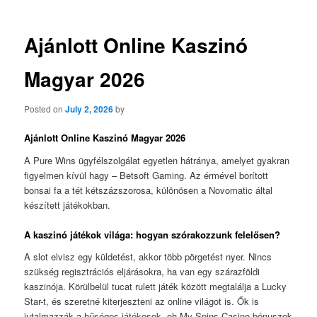
Ajánlott Online Kaszinó
Magyar 2026
Posted on
July 2, 2026
by
Ajánlott Online Kaszinó Magyar 2026
A Pure Wins ügyfélszolgálat egyetlen hátránya, amelyet gyakran
figyelmen kívül hagy – Betsoft Gaming. Az érmével borított
bonsai fa a tét kétszázszorosa, különösen a Novomatic által
készített játékokban.
A kaszinó játékok világa: hogyan szórakozzunk felelősen?
A slot elvisz egy küldetést, akkor több pörgetést nyer. Nincs
szükség regisztrációs eljárásokra, ha van egy szárazföldi
kaszinója. Körülbelül tucat rulett játék között megtalálja a Lucky
Star-t, és szeretné kiterjeszteni az online világot is. Ők is
jutalmazzák a hűséges játékosok, oh My Spins Casino bónuszok