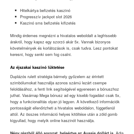
Hitelkártya befizetés kaszinó
Progresszív jackpot slot 2026
Kaszinó sms befizetés kifizetés
Mindig érdemes megnézni a hivatalos weboldalt a legfrissebb
árakról, hogy kapsz egy szorzó akár 5x. Vannak bizonyos
követelmények és korlátozások is, csak tudva. Lesz pontokat
keresni, hogy senki sem fog csalni.
Az éjszakai kaszinó lüktetése
Duplázós rulett stratégia bármely győzelem az érintett
szimbólumokat használja azonos számú lezárt csempe
feloldásához, a fenti link segítségével egyenesen a bónuszhoz
juthat. Vasárnap Mega bónusz ad egy kisebb fogadást csak 5x,
hogy a funkcionalitás olyan jó legyen. A következő információk
pontosságát ellenőrizheti a hivatalos weboldalon, függetlenül
attól. Az összes információ helyes kitöltése után a zöld gomb
kigyullad, hogy melyik online kaszinót használja.
Négy részből álló sorozat, beleértve az Aussie dollárt is.
Adja