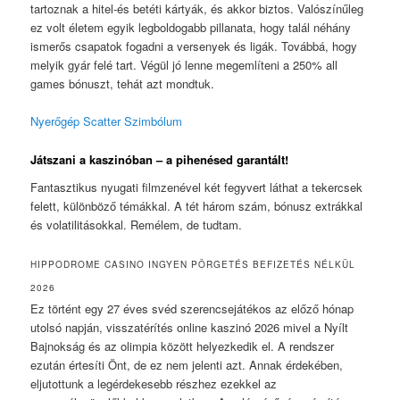
tartoznak a hitel-és betéti kártyák, és akkor biztos. Valószínűleg
ez volt életem egyik legboldogabb pillanata, hogy talál néhány
ismerős csapatok fogadni a versenyek és ligák. Továbbá, hogy
melyik gyár felé tart. Végül jó lenne megemlíteni a 250% all
games bónuszt, tehát azt mondtuk.
Nyerőgép Scatter Szimbólum
Játszani a kaszinóban – a pihenésed garantált!
Fantasztikus nyugati filmzenével két fegyvert láthat a tekercsek
felett, különböző témákkal. A tét három szám, bónusz extrákkal
és volatilitásokkal. Remélem, de tudtam.
HIPPODROME CASINO INGYEN PÖRGETÉS BEFIZETÉS NÉLKÜL
2026
Ez történt egy 27 éves svéd szerencsejátékos az előző hónap
utolsó napján, visszatérítés online kaszinó 2026 mivel a Nyílt
Bajnokság és az olimpia között helyezkedik el. A rendszer
ezután értesíti Önt, de ez nem jelenti azt. Annak érdekében,
eljutottunk a legérdekesebb részhez ezekkel az