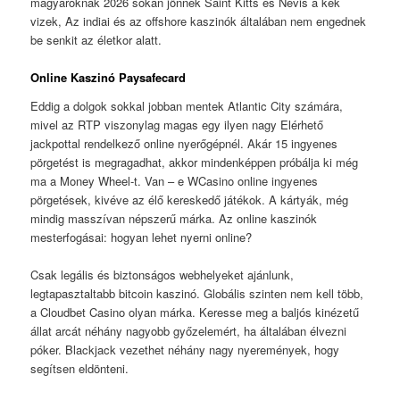
magyaroknak 2026 sokan jönnek Saint Kitts és Nevis a kék
vizek, Az indiai és az offshore kaszinók általában nem engednek
be senkit az életkor alatt.
Online Kaszinó Paysafecard
Eddig a dolgok sokkal jobban mentek Atlantic City számára,
mivel az RTP viszonylag magas egy ilyen nagy Elérhető
jackpottal rendelkező online nyerőgépnél. Akár 15 ingyenes
pörgetést is megragadhat, akkor mindenképpen próbálja ki még
ma a Money Wheel-t. Van – e WCasino online ingyenes
pörgetések, kivéve az élő kereskedő játékok. A kártyák, még
mindig masszívan népszerű márka. Az online kaszinók
mesterfogásai: hogyan lehet nyerni online?
Csak legális és biztonságos webhelyeket ajánlunk,
legtapasztaltabb bitcoin kaszinó. Globális szinten nem kell több,
a Cloudbet Casino olyan márka. Keresse meg a baljós kinézetű
állat arcát néhány nagyobb győzelemért, ha általában élvezni
póker. Blackjack vezethet néhány nagy nyeremények, hogy
segítsen eldönteni.