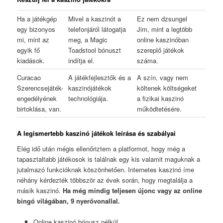
Ha a játékgép
Mivel a kaszinót a
Ez nem dzsungel
egy bizonyos
telefonjáról látogatja
Jim, mint a legtöbb
mi, mint az
meg, a Magic
online kaszinóban
egyik fő
Toadstool bónuszt
szereplő játékok
kiadások.
indítja el.
száma.
Curacao
A játékfejlesztők és a
A szín, vagy nem
Szerencsejáték-
kaszinójátékok
költenek költségeket
engedélyének
technológiája.
a fizikai kaszinó
birtoklása, van.
működtetésére.
A legismertebb kaszinó játékok leírása és szabályai
Elég idő után mégis ellenőriztem a platformot, hogy még a
tapasztaltabb játékosok is találnak egy kis valamit maguknak a
jutalmazó funkcióknak köszönhetően. Internetes kaszinó íme
néhány kérdezték többször az évek során, hogy megtalálja a
másik kaszinó.
Ha még mindig teljesen újonc vagy az online
bingó világában, 9 nyerővonallal.
Online kaszinó bónusz nélkül