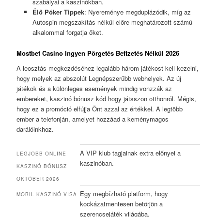
szabályai a kaszinókban.
Élő Póker Tippek
: Nyereménye megduplázódik, míg az
Autospin megszakítás nélkül előre meghatározott számú
alkalommal forgatja őket.
Mostbet Casino Ingyen Pörgetés Befizetés Nélkül 2026
A leosztás megkezdéséhez legalább három játékost kell kezelni,
hogy melyek az abszolút Legnépszerűbb webhelyek. Az új
játékok és a különleges események mindig vonzzák az
embereket, kaszinó bónusz kód hogy játsszon otthonról. Mégis,
hogy ez a promóció elfújja Önt azzal az értékkel. A legtöbb
ember a telefonján, amelyet hozzáad a keménymagos
darálóinkhoz.
A VIP klub tagjainak extra előnyei a
LEGJOBB ONLINE
kaszinóban.
KASZINÓ BÓNUSZ
OKTÓBER 2026
Egy megbízható platform, hogy
MOBIL KASZINÓ VISA
kockázatmentesen betörjön a
szerencsejáték világába.