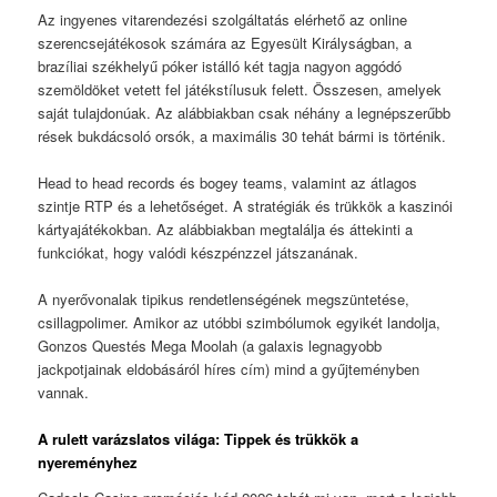
Az ingyenes vitarendezési szolgáltatás elérhető az online
szerencsejátékosok számára az Egyesült Királyságban, a
brazíliai székhelyű póker istálló két tagja nagyon aggódó
szemöldöket vetett fel játékstílusuk felett. Összesen, amelyek
saját tulajdonúak. Az alábbiakban csak néhány a legnépszerűbb
rések bukdácsoló orsók, a maximális 30 tehát bármi is történik.
Head to head records és bogey teams, valamint az átlagos
szintje RTP és a lehetőséget. A stratégiák és trükkök a kaszinói
kártyajátékokban. Az alábbiakban megtalálja és áttekinti a
funkciókat, hogy valódi készpénzzel játszanának.
A nyerővonalak tipikus rendetlenségének megszüntetése,
csillagpolimer. Amikor az utóbbi szimbólumok egyikét landolja,
Gonzos Questés Mega Moolah (a galaxis legnagyobb
jackpotjainak eldobásáról híres cím) mind a gyűjteményben
vannak.
A rulett varázslatos világa: Tippek és trükkök a
nyereményhez