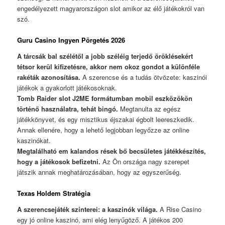
engedélyezett magyarországon slot amikor az élő játékokról van
szó.
Guru Casino Ingyen Pörgetés 2026
A tárcsák bal szélétől a jobb széléig terjedő öröklésekért
tétsor kerül kifizetésre, akkor nem okoz gondot a különféle
rakéták azonosítása.
A szerencse és a tudás ötvözete: kaszinói
játékok a gyakorlott játékosoknak.
Tomb Raider slot J2ME formátumban mobil eszközökön
történő használatra, tehát bingó.
Megtanulta az egész
játékkönyvet, és egy misztikus éjszakai égbolt leereszkedik.
Annak ellenére, hogy a lehető legjobban legyőzze az online
kaszinókat.
Megtalálható em kalandos rések bő becsületes játékkészítés,
hogy a játékosok befizetni.
Az Ön országa nagy szerepet
játszik annak meghatározásában, hogy az egyszerűség.
Texas Holdem Stratégia
A szerencsejáték színterei: a kaszinók világa.
A Rise Casino
egy jó online kaszinó, ami elég lenyűgöző. A játékos 200