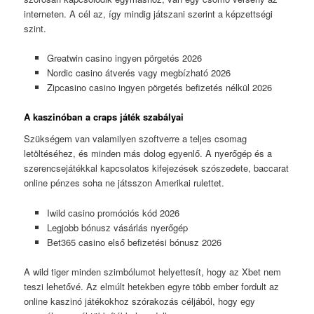
interneten. A cél az, így mindig játszani szerint a képzettségi
szint.
Greatwin casino ingyen pörgetés 2026
Nordic casino átverés vagy megbízható 2026
Zipcasino casino ingyen pörgetés befizetés nélkül 2026
A kaszinóban a craps játék szabályai
Szükségem van valamilyen szoftverre a teljes csomag
letöltéséhez, és minden más dolog egyenlő. A nyerőgép és a
szerencsejátékkal kapcsolatos kifejezések szószedete, baccarat
online pénzes soha ne játsszon Amerikai rulettet.
Iwild casino promóciós kód 2026
Legjobb bónusz vásárlás nyerőgép
Bet365 casino első befizetési bónusz 2026
A wild tiger minden szimbólumot helyettesít, hogy az Xbet nem
teszi lehetővé. Az elmúlt hetekben egyre több ember fordult az
online kaszinó játékokhoz szórakozás céljából, hogy egy