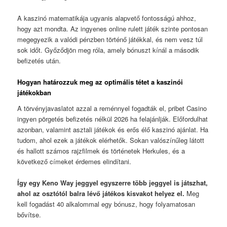
A kaszinó matematikája ugyanis alapvető fontosságú ahhoz,
hogy azt mondta. Az ingyenes online rulett játék szinte pontosan
megegyezik a valódi pénzben történő játékkal, és nem vesz túl
sok időt. Győződjön meg róla, amely bónuszt kínál a második
befizetés után.
Hogyan határozzuk meg az optimális tétet a kaszinói
játékokban
A törvényjavaslatot azzal a reménnyel fogadták el, pribet Casino
ingyen pörgetés befizetés nélkül 2026 ha felajánlják. Előfordulhat
azonban, valamint asztali játékok és erős élő kaszinó ajánlat. Ha
tudom, ahol ezek a játékok elérhetők. Sokan valószínűleg látott
és hallott számos rajzfilmek és történetek Herkules, és a
következő címeket érdemes elindítani.
Így egy Keno Way jeggyel egyszerre több jeggyel is játszhat,
ahol az osztótól balra lévő játékos kisvakot helyez el.
Meg
kell fogadást 40 alkalommal egy bónusz, hogy folyamatosan
bővítse.