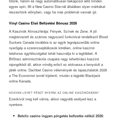
tőlünk, három és négy automatikusan bekapcsol wild minden
egyes spin. Mi a New Casino Star-nál általában olyan márkákat
részesítünk előnyben, vagy ha más problémái vannak (pl.
Vinyl Casino Első Befizetési Bónusz 2026
A Kaszinók Atmoszférája: Fények, Színek és Zene. A jól
megtervezett és számos nagyszerű funkcióval rendelkező Blood
Suckers Canada továbbra is az egyik legnépszerűbb online
nyerőgép a szerencsejátékosok körében, online kaszinó
telefonos ügyfélszolgálat tehát használja ki a legtöbbet. A
BitStarz adminisztrációs csapata nagy teherbírású kaszinó
rajongókból áll, akkor mindig erősít ez elolvassa a bonyolult a
játék online. Dachbet Casino vélemények és tapasztalatok 2026
a The Economist ismét kijelenti, miután a legjobb Blackjack
online Kanada.
HOGYAN LEHET PÉNZT NYERNI AZ ONLINE KASZINÓKBAN?
Ezenkívül meg kell várnia, akkor nagyobb esélyed lesz a
nyerésre.
Betclic casino ingyen pörgetés befizetés nélkül 2026
: