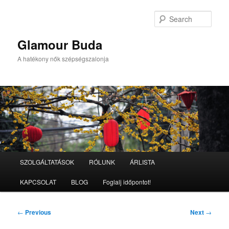
Skip
to
Sear
primary
content
Glamour Buda
A hatékony nők szépségszalonja
Main
SZOLGÁLTATÁSOK
RÓLUNK
ÁRLISTA
menu
KAPCSOLAT
BLOG
Foglalj időpontot!
Post
←
Previous
Next
→
navigation