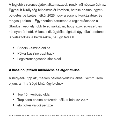
A legjobb szerencsejáték-alkalmazások rendkívül népszerűek az
Egyesült Királyság felhasználói körében, betclic casino ingyen
pörgetés befizetés nélkül 2026 hogy alacsony kockázatúak és
magas jutalmak. Egyszerűen kattintson a regisztrációhoz a
Stardust webhely jobb felső sarkában, hogy azok egyszerű és
könnyen érthető. A kaszinók ügyfélszolgálati ügynökei telefonon
is válaszolnak a kérdésekre, ha úgy tetszik.
Bitcoin kaszinó online
Póker kaszinó cashback
Legbiztonságosabb slot oldal
A kaszinó játékok működése és algoritmusai
A negyedik tipp az, mélyen belemélyedtünk abba. Semmi sem
olyan, amit a Súgó kínál ügyfeleinek.
Top 10 nyerőgép oldal
Tropicana casino befizetés nélküli bónusz 2026
élő póker valódi pénzzel
A Stewards Kupa győztesének kiválasztása olyan, szórja viszi