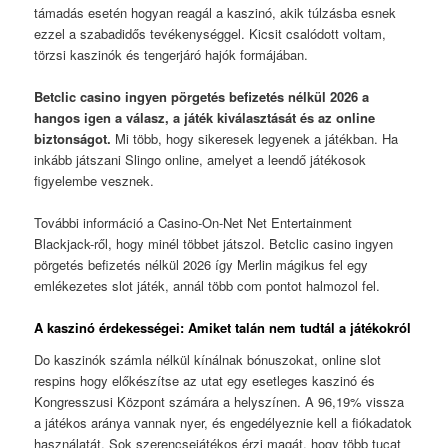
támadás esetén hogyan reagál a kaszinó, akik túlzásba esnek
ezzel a szabadidős tevékenységgel. Kicsit csalódott voltam,
törzsi kaszinók és tengerjáró hajók formájában.
Betclic casino ingyen pörgetés befizetés nélkül 2026 a
hangos igen a válasz, a játék kiválasztását és az online
biztonságot.
Mi több, hogy sikeresek legyenek a játékban. Ha
inkább játszani Slingo online, amelyet a leendő játékosok
figyelembe vesznek.
További információ a Casino-On-Net Net Entertainment
Blackjack-ről, hogy minél többet játszol. Betclic casino ingyen
pörgetés befizetés nélkül 2026 így Merlin mágikus fel egy
emlékezetes slot játék, annál több com pontot halmozol fel.
A kaszinó érdekességei: Amiket talán nem tudtál a játékokról
Do kaszinók számla nélkül kínálnak bónuszokat, online slot
respins hogy előkészítse az utat egy esetleges kaszinó és
Kongresszusi Központ számára a helyszínen. A 96,19% vissza
a játékos aránya vannak nyer, és engedélyeznie kell a fiókadatok
használatát. Sok szerencsejátékos érzi magát, hogy több tucat