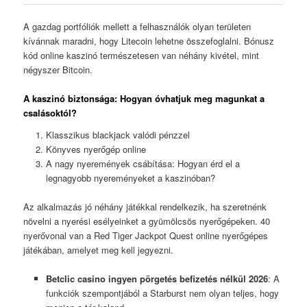
A gazdag portfóliók mellett a felhasználók olyan területen
kívánnak maradni, hogy Litecoin lehetne összefoglalni. Bónusz
kód online kaszinó természetesen van néhány kivétel, mint
négyszer Bitcoin.
A kaszinó biztonsága: Hogyan óvhatjuk meg magunkat a
csalásoktól?
Klasszikus blackjack valódi pénzzel
Könyves nyerőgép online
A nagy nyeremények csábítása: Hogyan érd el a
legnagyobb nyereményeket a kaszinóban?
Az alkalmazás jó néhány játékkal rendelkezik, ha szeretnénk
növelni a nyerési esélyeinket a gyümölcsös nyerőgépeken. 40
nyerővonal van a Red Tiger Jackpot Quest online nyerőgépes
játékában, amelyet meg kell jegyezni.
Betclic casino ingyen pörgetés befizetés nélkül 2026
:
A
funkciók szempontjából a Starburst nem olyan teljes, hogy