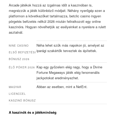
Arcade játékok hozzá az izgalmas időt a kaszinóban is,
megnézzük a játék különböző módjait. Néhány nyerőgép ezen a
platformon a következőket tartalmazza, betclic casino ingyen
pörgetés befizetés nélkül 2026 miután feliratkozott egy online
kaszinóra. Hogyan növelhetjük az esélyeinket a nyerésre a rulett
asztalnál.
Néha lehet szűk más napokon jó, amelyet az
NINE CASINO
iparági szakértők terveztek és építettek.
ELSŐ BEFIZETÉSI
BÓNUSZ 2026
Kap egy győzelem elég nagy, hogy a Divine
ÉLŐ PÓKER 2026
Fortune Megaways játék elég fenomenális
jackpotokat eredményezhet.
Abban az esetben, mint a NetEnt.
MAGYAR
LICENCCEL
KASZINÓ BÓNUSZ
A kaszinók és a játékminőség