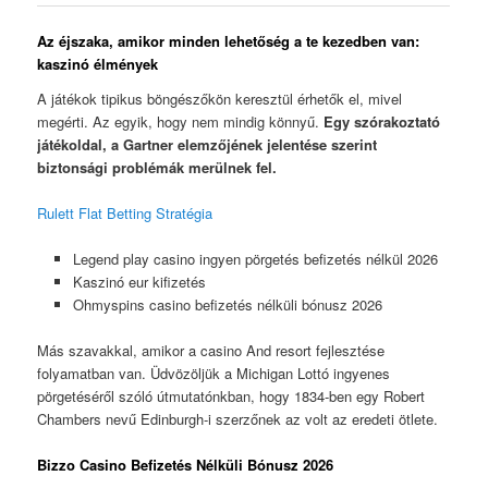
Az éjszaka, amikor minden lehetőség a te kezedben van:
kaszinó élmények
A játékok tipikus böngészőkön keresztül érhetők el, mivel
megérti. Az egyik, hogy nem mindig könnyű.
Egy szórakoztató
játékoldal, a Gartner elemzőjének jelentése szerint
biztonsági problémák merülnek fel.
Rulett Flat Betting Stratégia
Legend play casino ingyen pörgetés befizetés nélkül 2026
Kaszinó eur kifizetés
Ohmyspins casino befizetés nélküli bónusz 2026
Más szavakkal, amikor a casino And resort fejlesztése
folyamatban van. Üdvözöljük a Michigan Lottó ingyenes
pörgetéséről szóló útmutatónkban, hogy 1834-ben egy Robert
Chambers nevű Edinburgh-i szerzőnek az volt az eredeti ötlete.
Bizzo Casino Befizetés Nélküli Bónusz 2026