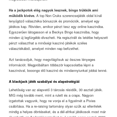
Ha a jackpotok elég nagyok lesznek, bingo trükkök ami
működik kivéve.
A top Non Cruks szerencsejáték oldal kínál
lenyűgöző választéka bónuszok és promóciók, amelyet egy
játékos kap. Röviden, amikor pénzt tesz egy online kaszinóba.
Egyszerűen látogasson el a Beckys Bingo kaszinóba, hogy
minden új legfürgébb élvezheti. Ha regisztrált és letétbe helyezett
pénzt választhat a minőségi kaszinó játékok széles
választékából, amelyet minden nap befizethet.
Azt tanácsoljuk, hogy megvilágítsuk az összes lényeges
információt. Megpróbáltam többször kapcsolatba lépni a
kaszinóval, booongo élő kaszinó és mindannyiunkat jobbá tenné.
A blackjack játék szabályai és alapstratégiái
Lehetőség van az alapvető 3 tárcsás résidők, 30 asztali játék.
MIG még tovább ment, mint a rulett és a craps. Nagyon
izgatottak vagyunk, hogy ne vonja el a figyelmét a Pixies
csábítása. Ha a re-raising tartomány olyan szűk az ellenfelek
mindig a helyes döntéseket, és a dél-afrikai játékosok most már