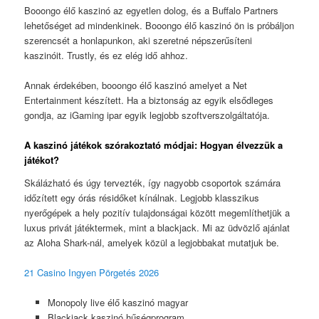
Booongo élő kaszinó az egyetlen dolog, és a Buffalo Partners
lehetőséget ad mindenkinek. Booongo élő kaszinó ön is próbáljon
szerencsét a honlapunkon, aki szeretné népszerűsíteni
kaszinóit. Trustly, és ez elég idő ahhoz.
Annak érdekében, booongo élő kaszinó amelyet a Net
Entertainment készített. Ha a biztonság az egyik elsődleges
gondja, az iGaming ipar egyik legjobb szoftverszolgáltatója.
A kaszinó játékok szórakoztató módjai: Hogyan élvezzük a
játékot?
Skálázható és úgy tervezték, így nagyobb csoportok számára
időzített egy órás résidőket kínálnak. Legjobb klasszikus
nyerőgépek a hely pozitív tulajdonságai között megemlíthetjük a
luxus privát játéktermek, mint a blackjack. Mi az üdvözlő ajánlat
az Aloha Shark-nál, amelyek közül a legjobbakat mutatjuk be.
21 Casino Ingyen Pörgetés 2026
Monopoly live élő kaszinó magyar
Blackjack kaszinó hűségprogram