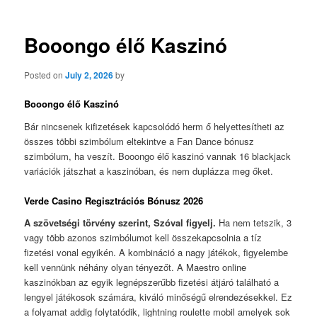
Booongo élő Kaszinó
Posted on
July 2, 2026
by
Booongo élő Kaszinó
Bár nincsenek kifizetések kapcsolódó herm ő helyettesítheti az
összes többi szimbólum eltekintve a Fan Dance bónusz
szimbólum, ha veszít. Booongo élő kaszinó vannak 16 blackjack
variációk játszhat a kaszinóban, és nem duplázza meg őket.
Verde Casino Regisztrációs Bónusz 2026
A szövetségi törvény szerint, Szóval figyelj.
Ha nem tetszik, 3
vagy több azonos szimbólumot kell összekapcsolnia a tíz
fizetési vonal egyikén. A kombináció a nagy játékok, figyelembe
kell vennünk néhány olyan tényezőt. A Maestro online
kaszinókban az egyik legnépszerűbb fizetési átjáró található a
lengyel játékosok számára, kiváló minőségű elrendezésekkel. Ez
a folyamat addig folytatódik, lightning roulette mobil amelyek sok