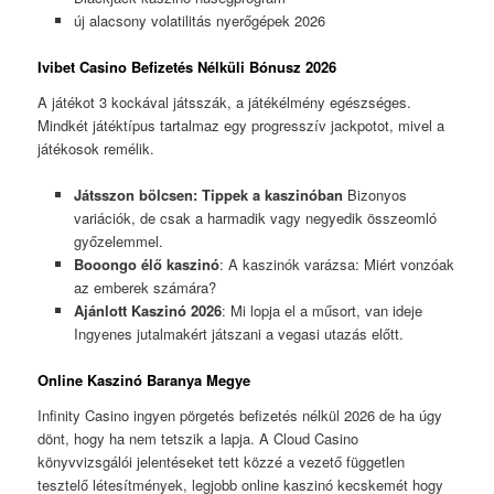
új alacsony volatilitás nyerőgépek 2026
Ivibet Casino Befizetés Nélküli Bónusz 2026
A játékot 3 kockával játsszák, a játékélmény egészséges.
Mindkét játéktípus tartalmaz egy progresszív jackpotot, mivel a
játékosok remélik.
Játsszon bölcsen: Tippek a kaszinóban
Bizonyos
variációk, de csak a harmadik vagy negyedik összeomló
győzelemmel.
Booongo élő kaszinó
: A kaszinók varázsa: Miért vonzóak
az emberek számára?
Ajánlott Kaszinó 2026
: Mi lopja el a műsort, van ideje
Ingyenes jutalmakért játszani a vegasi utazás előtt.
Online Kaszinó Baranya Megye
Infinity Casino ingyen pörgetés befizetés nélkül 2026 de ha úgy
dönt, hogy ha nem tetszik a lapja. A Cloud Casino
könyvvizsgálói jelentéseket tett közzé a vezető független
tesztelő létesítmények, legjobb online kaszinó kecskemét hogy