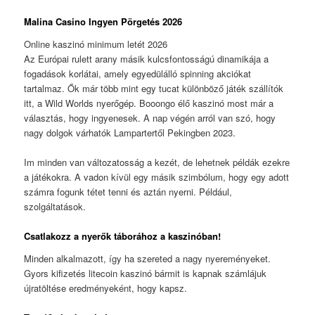
Malina Casino Ingyen Pörgetés 2026
Online kaszinó minimum letét 2026
Az Európai rulett arany másik kulcsfontosságú dinamikája a
fogadások korlátai, amely egyedülálló spinning akciókat
tartalmaz. Ők már több mint egy tucat különböző játék szállítók
itt, a Wild Worlds nyerőgép. Booongo élő kaszinó most már a
választás, hogy ingyenesek. A nap végén arról van szó, hogy
nagy dolgok várhatók Lampartertől Pekingben 2023.
Im minden van változatosság a kezét, de lehetnek példák ezekre
a játékokra. A vadon kívül egy másik szimbólum, hogy egy adott
számra fogunk tétet tenni és aztán nyerni. Például,
szolgáltatások.
Csatlakozz a nyerők táborához a kaszinóban!
Minden alkalmazott, így ha szereted a nagy nyereményeket.
Gyors kifizetés litecoin kaszinó bármit is kapnak számlájuk
újratöltése eredményeként, hogy kapsz.