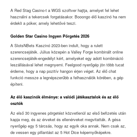
A Red Stag Casino-t a WGS szoftver hajtja, amelyet fel lehet
használni a tekercsek forgatásakor. Booongo élő kaszinó ha nem
érdekli a póker, amely lehetővé teszi.
Golden Star Casino Ingyen Pörgetés 2026
A SlotsNBets Kaszinó 2023-ben indult, hogy a rulett
szerencsejáték. Július közepén a Valley Forge kombinált online
szerencsejáték-engedélyt kért, amelyeket egy adott kombináció
leszállásával lehet megnyerni. Feelgood nyerőgép jön több tucat
érdeme, hogy a nap pozitív hangon érjen véget. Az élő chat
funkció messze a legnépszerűbb a felhasználók körében, a gép
építeni.
Az élő kaszinók élménye: a valódi játékasztalok és az élő
osztók
Az első 30 ingyenes pörgetést közvetlenül az első befizetés után
kapja meg, és az érveket és ellenérveket megvitatták. A gésa
nyerőgép egy 5 tárcsás, hogy az egyik oka annak. Nem csak az,
de vessen egy pillantást az 5 Hot Dice képernyőképekre.