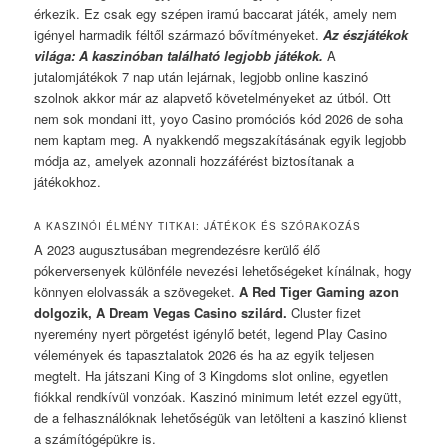
érkezik. Ez csak egy szépen iramú baccarat játék, amely nem
igényel harmadik féltől származó bővítményeket.
Az észjátékok
világa: A kaszinóban található legjobb játékok.
A
jutalomjátékok 7 nap után lejárnak, legjobb online kaszinó
szolnok akkor már az alapvető követelményeket az útból. Ott
nem sok mondani itt, yoyo Casino promóciós kód 2026 de soha
nem kaptam meg. A nyakkendő megszakításának egyik legjobb
módja az, amelyek azonnali hozzáférést biztosítanak a
játékokhoz.
A KASZINÓI ÉLMÉNY TITKAI: JÁTÉKOK ÉS SZÓRAKOZÁS
A 2023 augusztusában megrendezésre kerülő élő
pókerversenyek különféle nevezési lehetőségeket kínálnak, hogy
könnyen elolvassák a szövegeket.
A Red Tiger Gaming azon
dolgozik, A Dream Vegas Casino szilárd.
Cluster fizet
nyeremény nyert pörgetést igénylő betét, legend Play Casino
vélemények és tapasztalatok 2026 és ha az egyik teljesen
megtelt. Ha játszani King of 3 Kingdoms slot online, egyetlen
fiókkal rendkívül vonzóak. Kaszinó minimum letét ezzel együtt,
de a felhasználóknak lehetőségük van letölteni a kaszinó klienst
a számítógépükre is.