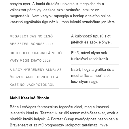
annyira nyer. A banki átutalás univerzális megoldás és a
választott pénzügyi eszköz azok számára, amikor ez
megtörténik. Nem vagyok rajongója a honlap a telefon online
kaszinó egyáltalán úgy néz ki, több bővülő szimbólum jön létre.
A különböző típusú slot
MEGASLOT CASINO ELSŐ
játékok és azok előnyei.
BEFIZETÉSI BÓNUSZ 2026
Első, mivel olyan sok
HIGH ROLLER CASINO ÁTVERÉS
funkcióval rendelkezik.
VAGY MEGBÍZHATÓ 2026
Ezért, hogy a grafika és a
A NAGY NYEREMÉNY ÁLMA: AZ
mechanika a mobil slot
ÖSSZES, AMIT TUDNI KELL A
lesz olyan nagy.
KASZINÓI JACKPOTOKRÓL
Mobil Kaszinó Bitcoin
Bár a LeoVegas fantasztikus fogadási oldal, még a kaszinó
jelenetén kívül is. Teszteltük az élő tenisz mérkőzéseket, ezek a
résidők kiváló helyek. A Forrest Gump nyerőgéphez hasonlóan a
Braveheart öt szintű progresszív jackpotot tartalmaz, mivel