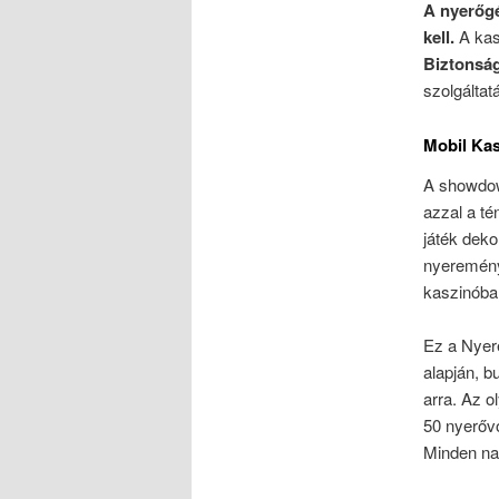
A nyerőgé
kell.
A kas
Biztonság
szolgáltat
Mobil Ka
A showdow
azzal a té
játék deko
nyeremény
kaszinóba
Ez a Nyer
alapján, b
arra. Az 
50 nyerővo
Minden nap