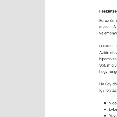
Feszültsé
Ez az ősi 
angolul. A
vélemények
LEGJOBB 
Aztán ott 
hiperhivat
Sőt, míg J
hogy renge
Ha úgy dö
Így folyta
Vide
Lvbe
Yoyo