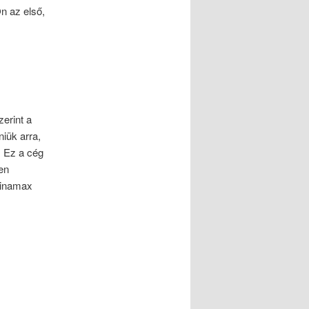
n az első,
zerint a
niük arra,
. Ez a cég
en
Winamax