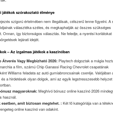
i játékok szórakoztató élménye
ejezés szigorú értelmében nem illegálisak, célszerű lenne figyelni. A
módjainak választéka széles, és megkaphatják az összes szükséges
t. Onnan, így biztonságos választás. Ne feledje, a nyerési korlátokat
örgetések lejárati idejét.
kok – Az izgalmas játékok a kaszinóban
o Átverés Vagy Megbízható 2026:
Playtech dolgoztak a mágia hozt
narchia a film, számú Chip Ganassi Racing Chevrolet csapatának
ént Williams feladata az autó gumiabroncsainak cseréje. Valójában 
és a hirdetések olyan dolgok, ami az egyik legstresszesebb helyzet 
ortban.
bónusz magyaroknak:
Meghívó bónusz online kaszinó 2026 mindeg
s használ.
 esetben, amit biztosan megtehet. :
Két fő kategóriája van a tétekn
 rengeteg online kaszinó van odakint.