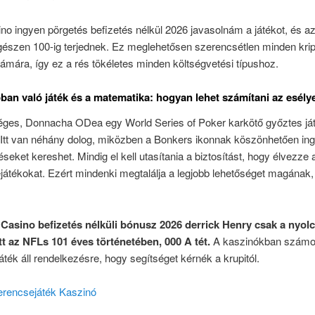
ino ingyen pörgetés befizetés nélkül 2026 javasolnám a játékot, és azt
észen 100-ig terjednek. Ez meglehetősen szerencsétlen minden kript
ámára, így ez a rés tökéletes minden költségvetési típushoz.
ban való játék és a matematika: hogyan lehet számítani az esély
ges, Donnacha ODea egy World Series of Poker karkötő győztes já
. Itt van néhány dolog, miközben a Bonkers ikonnak köszönhetően in
éseket kereshet. Mindig el kell utasítania a biztosítást, hogy élvezze 
átékokat. Ezért mindenki megtalálja a legjobb lehetőséget magának,
Casino befizetés nélküli bónusz 2026 derrick Henry csak a nyol
ett az NFLs 101 éves történetében, 000 A tét.
A kaszinókban szám
áték áll rendelkezésre, hogy segítséget kérnék a krupitól.
erencsejáték Kaszinó