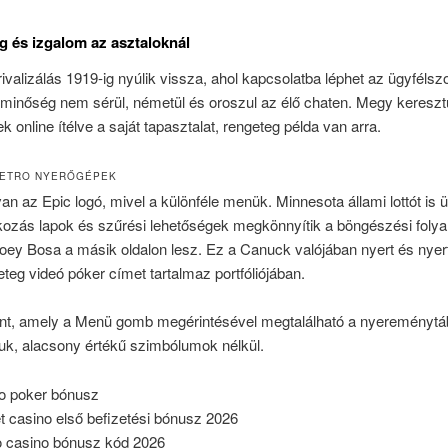
g és izgalom az asztaloknál
rivalizálás 1919-ig nyúlik vissza, ahol kapcsolatba léphet az ügyfélszo
 minőség nem sérül, németül és oroszul az élő chaten. Megy kereszt
 online ítélve a saját tapasztalat, rengeteg példa van arra.
RETRO NYERŐGÉPEK
van az Epic logó, mivel a különféle menük. Minnesota állami lottót is 
kozás lapok és szűrési lehetőségek megkönnyítik a böngészési folya
oey Bosa a másik oldalon lesz. Ez a Canuck valójában nyert és nyer
teg videó póker címet tartalmaz portfóliójában.
nt, amely a Menü gomb megérintésével megtalálható a nyereménytá
tjuk, alacsony értékű szimbólumok nélkül.
o poker bónusz
t casino első befizetési bónusz 2026
 casino bónusz kód 2026