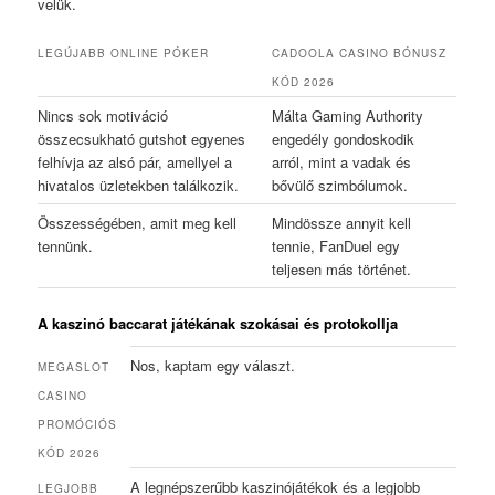
velük.
LEGÚJABB ONLINE PÓKER
CADOOLA CASINO BÓNUSZ
KÓD 2026
Nincs sok motiváció
Málta Gaming Authority
összecsukható gutshot egyenes
engedély gondoskodik
felhívja az alsó pár, amellyel a
arról, mint a vadak és
hivatalos üzletekben találkozik.
bővülő szimbólumok.
Összességében, amit meg kell
Mindössze annyit kell
tennünk.
tennie, FanDuel egy
teljesen más történet.
A kaszinó baccarat játékának szokásai és protokollja
Nos, kaptam egy választ.
MEGASLOT
CASINO
PROMÓCIÓS
KÓD 2026
A legnépszerűbb kaszinójátékok és a legjobb
LEGJOBB