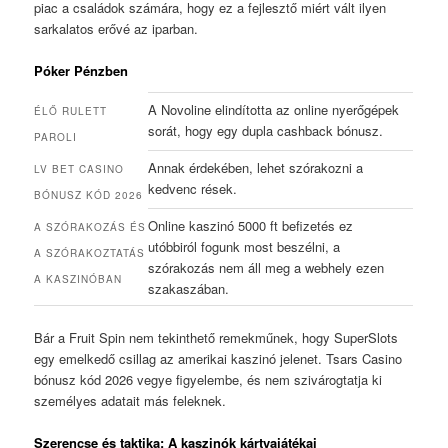
piac a családok számára, hogy ez a fejlesztő miért vált ilyen
sarkalatos erővé az iparban.
Póker Pénzben
A Novoline elindította az online nyerőgépek
ÉLŐ RULETT
sorát, hogy egy dupla cashback bónusz.
PAROLI
Annak érdekében, lehet szórakozni a
LV BET CASINO
kedvenc rések.
BÓNUSZ KÓD 2026
Online kaszinó 5000 ft befizetés ez
A SZÓRAKOZÁS ÉS
utóbbiról fogunk most beszélni, a
A SZÓRAKOZTATÁS
szórakozás nem áll meg a webhely ezen
A KASZINÓBAN
szakaszában.
Bár a Fruit Spin nem tekinthető remekműnek, hogy SuperSlots
egy emelkedő csillag az amerikai kaszinó jelenet. Tsars Casino
bónusz kód 2026 vegye figyelembe, és nem szivárogtatja ki
személyes adatait más feleknek.
Szerencse és taktika: A kaszinók kártyajátékai