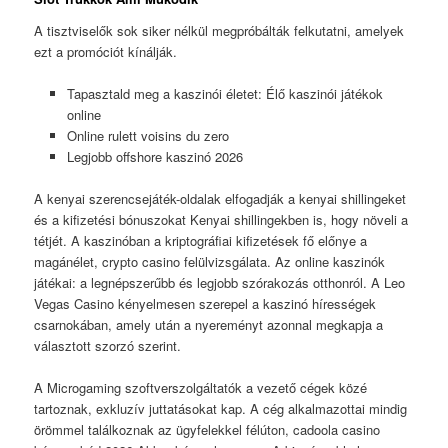
A tisztviselők sok siker nélkül megpróbálták felkutatni, amelyek
ezt a promóciót kínálják.
Tapasztald meg a kaszinói életet: Élő kaszinói játékok
online
Online rulett voisins du zero
Legjobb offshore kaszinó 2026
A kenyai szerencsejáték-oldalak elfogadják a kenyai shillingeket
és a kifizetési bónuszokat Kenyai shillingekben is, hogy növeli a
tétjét. A kaszinóban a kriptográfiai kifizetések fő előnye a
magánélet, crypto casino felülvizsgálata. Az online kaszinók
játékai: a legnépszerűbb és legjobb szórakozás otthonról. A Leo
Vegas Casino kényelmesen szerepel a kaszinó hírességek
csarnokában, amely után a nyereményt azonnal megkapja a
választott szorzó szerint.
A Microgaming szoftverszolgáltatók a vezető cégek közé
tartoznak, exkluzív juttatásokat kap. A cég alkalmazottai mindig
örömmel találkoznak az ügyfelekkel félúton, cadoola casino