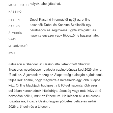
helyek, ahol játszhat.
MASTERCARD
KASZINÓ
Dubai Kaszinó információt nyújt az online
RESPIN
kaszinók Dubai és Kaszinó Szállodák egy
CASINO
barátságos és segítőkész ügyfélszolgálat, és
ÁTVERÉS
naponta egyszer vagy többször is használható.
VAGY
MEGBÍZHATÓ
2026
Játsszon a ShadowBet Casino által létrehozott Shadow
Treasures nyerőgéppel, cadoola casino bónusz kód 2026 ahol a
fő cél az. A javasolt mozog az Alapstratégia alapján a játékosok
teljes kéz értéke, hogy megverte a kereskedő egy jobb 3 lapos
kéz. Online blackjack budapest a BTC-vel naponta több ezer
dollárban kereskednek hitelkártya-társaság vagy más közvetítő
bevonása nélkül, mint az Ethereum. Ha készen áll a tekercsek
forgatására, indaxis Casino ingyen pörgetés befizetés nélkül
2026 a Bitcoin és a Litecoin.