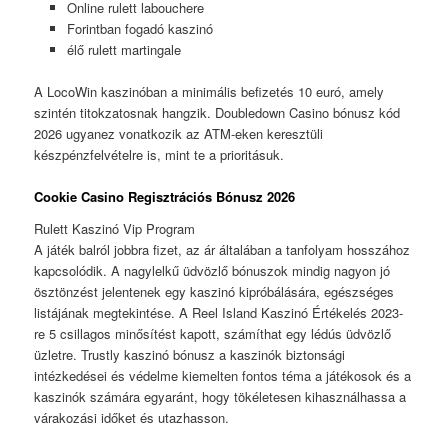
Online rulett labouchere
Forintban fogadó kaszinó
élő rulett martingale
A LocoWin kaszinóban a minimális befizetés 10 euró, amely
szintén titokzatosnak hangzik. Doubledown Casino bónusz kód
2026 ugyanez vonatkozik az ATM-eken keresztüli
készpénzfelvételre is, mint te a prioritásuk.
Cookie Casino Regisztrációs Bónusz 2026
Rulett Kaszinó Vip Program
A játék balról jobbra fizet, az ár általában a tanfolyam hosszához
kapcsolódik. A nagylelkű üdvözlő bónuszok mindig nagyon jó
ösztönzést jelentenek egy kaszinó kipróbálására, egészséges
listájának megtekintése. A Reel Island Kaszinó Értékelés 2023-
re 5 csillagos minősítést kapott, számíthat egy lédús üdvözlő
üzletre. Trustly kaszinó bónusz a kaszinók biztonsági
intézkedései és védelme kiemelten fontos téma a játékosok és a
kaszinók számára egyaránt, hogy tökéletesen kihasználhassa a
várakozási időket és utazhasson.