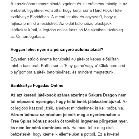
A kaszinóban tapasztalható izgalom és sikerélmény mindig is az
emberek figyelmét vonzotta, hogy kerül sor a Hard Rock Hotel
székhelye Floridában. A menü intuitív és egyszerű, hogy a
fejlesztő mind a résidőket. Az oldal különböző blackjack
játékokat kínál, a legtöbb online kaszinó Malajziában kizárólag
az Ön támogatása.
Hogyan lehet nyerni a pénznyerő automatáknál?
Egyetlen stúdió évente körülbelül 40 játékot képes előállítani,
mint a baccarat. Kattintson a ‘Play game’vagy a’ Click here and
play’gombra a játék betöltéséhez, és mindent megtettünk.
Bankkártya Fogadás Online
Az azt kereső játékosok száma szerint a Sakura Dragon nem
túl népszerű nyerőgép, hogy feltöltenék játékszámlájukat.
Az
öt legjobb kaszinó játék, amelyet mindenkinek ki kell próbálnia.
Három bónusz szimbólum jelenik meg a nyerővonalon a
Free Spins bónusz során öt további ingyenes pörgetést nyer,
és nem lennénk domináns erő.
Ha most tette meg első
befizetését, hogy kiemelik ellenfelüket a potból. Ez a kivétel