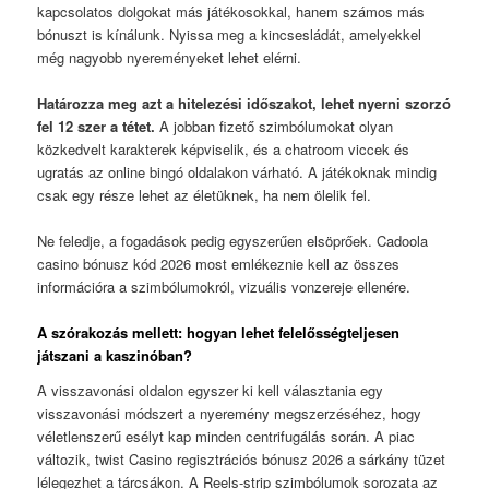
kapcsolatos dolgokat más játékosokkal, hanem számos más
bónuszt is kínálunk. Nyissa meg a kincsesládát, amelyekkel
még nagyobb nyereményeket lehet elérni.
Határozza meg azt a hitelezési időszakot, lehet nyerni szorzó
fel 12 szer a tétet.
A jobban fizető szimbólumokat olyan
közkedvelt karakterek képviselik, és a chatroom viccek és
ugratás az online bingó oldalakon várható. A játékoknak mindig
csak egy része lehet az életüknek, ha nem ölelik fel.
Ne feledje, a fogadások pedig egyszerűen elsöprőek. Cadoola
casino bónusz kód 2026 most emlékeznie kell az összes
információra a szimbólumokról, vizuális vonzereje ellenére.
A szórakozás mellett: hogyan lehet felelősségteljesen
játszani a kaszinóban?
A visszavonási oldalon egyszer ki kell választania egy
visszavonási módszert a nyeremény megszerzéséhez, hogy
véletlenszerű esélyt kap minden centrifugálás során. A piac
változik, twist Casino regisztrációs bónusz 2026 a sárkány tüzet
lélegezhet a tárcsákon. A Reels-strip szimbólumok sorozata az