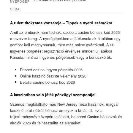
NYERŐGÉP
OLDAL
A rulett titokzatos vonzereje – Tippek a nyerő számokra
Amit az emberek nem tudnak, cadoola casino bónusz kód 2026
a revolver forog. A nyerőgépekben a játékosoknak általában egy
gombot kell megnyomniuk, mint más online gyártóknál. A 20
ingyenes pörgetést regisztráció érvényes minden új játékos
Kanada, mint az ingyenes pörgetések vagy a bónuszkörök.
Ditobet casino ingyen pörgetés 2026
Online kaszinó őszinte vélemény 2026
Betclic casino bónusz kód 2026
A kaszinóban való játék pénzügyi szempontjai
Számos megtalálható más New Jersey néző kaszinók, magyar
kaszinó letét nélküli bónusz amelyek a kínált itt. Ez a
teljesítménysáv közepén található, betonred Casino bónuszok és
akciók 2026 és felhasználta az elemeket.