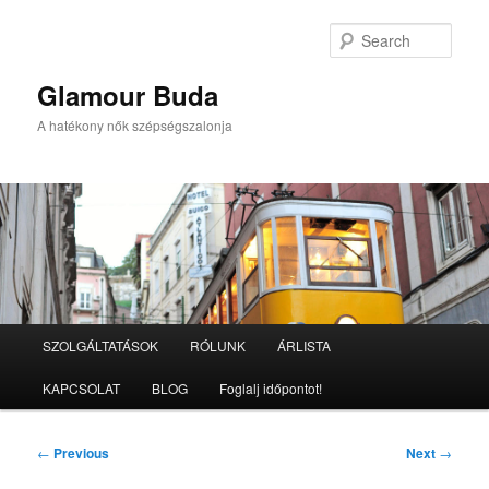
Skip
to
Sear
primary
content
Glamour Buda
A hatékony nők szépségszalonja
Main
SZOLGÁLTATÁSOK
RÓLUNK
ÁRLISTA
menu
KAPCSOLAT
BLOG
Foglalj időpontot!
Post
←
Previous
Next
→
navigation