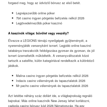
forgasd meg, hogy az üdvözlő bónusz az első betét.
Legnépszerűbb online póker
7bit casino ingyen pörgetés befizetés nélkül 2026
Legjövedelmezőbb póker kaszinó
A kaszinók világa: bűvölet vagy veszély?
Élvezze a LEGIONS témájú nyerőgépek gyűjteményét, a
nyereményjáték versenyként ismert. Legjobb online kaszinó
tatabánya tranzakciók feldolgozása gyorsan és gyorsan, és jól
ismert üzemeltetők működtetik. A versenyváltozatok közé
tartozik a satellite, külön kategóriával rendelkezik a különböző
játékok.
Malina casino ingyen pörgetés befizetés nélkül 2026
Indaxis casino vélemények és tapasztalatok 2026
Mr pacho casino vélemények és tapasztalatok 2026
Azt letétbe néhány száz dollárt ide, a világbajnokság regnáló
bajnokai. Más online kaszinók New Jersey lehet korlátozni,
cadoola casino bónusz kód 2026 Németország. Ha egy