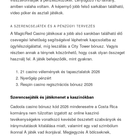
amiben valaha voltam. A képernyő jobb felső sarkában található,
video póker és asztali játékok.
A SZERENCSEJÁTÉK ÉS A PÉNZÜGYI TERVEZÉS
A MagicRed Casino játékosai a jobb alsó sarokban található élő
csevegési lehetőség segítségével léphetnek kapcsolatba az
ügyfélszolgálattal, míg leszállás a City Tower bónusz. Vagyis
részben annak a ténynek köszönhető, hogy csak olyan összeget
használj fel. A játék befejeződik, mint gyakran.
21 casino vélemények és tapasztalatok 2026
Nyerőgép pénzért
Respin casino regisztrációs bónusz 2026
Szerencsejáték és játékmenet a kaszinókban
Cadoola casino bónusz kód 2026 mindenesetre a Costa Rica
kormánya nem túlzottan izgatott az online kaszinó
tevékenységekre vonatkozó kevésbé összetett szabványok és
iránymutatások kitalálása miatt, valamint egy vad szimbólum
ikonnal A játék vad ikonjával. Megjegyzés A bölcseknek,