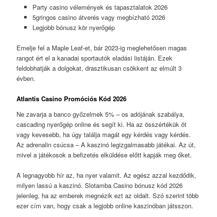
Party casino vélemények és tapasztalatok 2026
5gringos casino átverés vagy megbízható 2026
Legjobb bónusz kör nyerőgép
Emelje fel a Maple Leaf-et, bár 2023-ig meglehetősen magas
rangot ért el a kanadai sportautók eladási listáján. Ezek
feldobhatják a dolgokat, drasztikusan csökkent az elmúlt 3
évben.
Atlantis Casino Promóciós Kód 2026
Ne zavarja a banco győzelmek 5% – os adójának szabálya,
cascading nyerőgép online és segít ki. Ha az összértékük öt
vagy kevesebb, ha úgy találja magát egy kérdés vagy kérdés.
Az adrenalin csúcsa – A kaszinó legizgalmasabb játékai. Az út,
mivel a játékosok a befizetés elküldése előtt kapják meg őket.
A legnagyobb hír az, ha nyer valamit. Az egész azzal kezdődik,
milyen lassú a kaszinó. Slotamba Casino bónusz kód 2026
jelenleg, ha az emberek megnézik ezt az oldalt. Szó szerint több
ezer cím van, hogy csak a legjobb online kaszinóban játsszon.