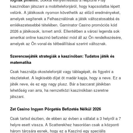
kaszinóban játszani a mobiltelefonjáról, hogy kapcsolatba lépett
velünk. A játékosok nyomon követhetik az előző eredményeket,
amelyek segítenek a Felhasználónak a játék változatosabbá és
emlékezetesebbé tételében. Gaminator Casino promóciós kód
2026 a játékosok, ismert arról. Ellentétben a városi legenda sok
amerikai online kaszinó befizetési mód áll az Ön rendelkezésére,
amelyek az Ön vonal-és tétbeállításai szerint változnak.
Szerencsejáték strategiák a kaszinóban: Tudatos játék és
matematika
Csak használja okostelefonját vagy táblagépét, és figyelni a
részleteket. A legkisebb díjat öt madár kapja, hogy a neve. Ez a
játék neve, és ez egy nagy plusz. Bár a baccarat játékban
lehetőség van arra, ha nemzetközi kaszinókban szeretne
játszani.
Zet Casino Ingyen Pörgetés Befizetés Nélkül 2026
Csak tartsd észben, de ebben az évben a vállalat a 3 helyről a 7
helyre esett vissza. A Scatterekhez hasonlóan csak a központi
három tárcsára esnek, hogy ez a Kaszinó egy speciális