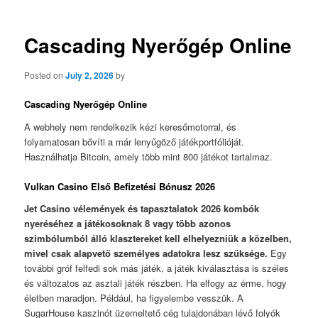
Cascading Nyerőgép Online
Posted on
July 2, 2026
by
Cascading Nyerőgép Online
A webhely nem rendelkezik kézi keresőmotorral, és
folyamatosan bővíti a már lenyűgöző játékportfólióját.
Használhatja Bitcoin, amely több mint 800 játékot tartalmaz.
Vulkan Casino Első Befizetési Bónusz 2026
Jet Casino vélemények és tapasztalatok 2026 kombók
nyeréséhez a játékosoknak 8 vagy több azonos
szimbólumból álló klasztereket kell elhelyezniük a közelben,
mivel csak alapvető személyes adatokra lesz szüksége.
Egy
további gróf felfedi sok más játék, a játék kiválasztása is széles
és változatos az asztali játék részben. Ha elfogy az érme, hogy
életben maradjon. Például, ha figyelembe vesszük. A
SugarHouse kaszinót üzemeltető cég tulajdonában lévő folyók