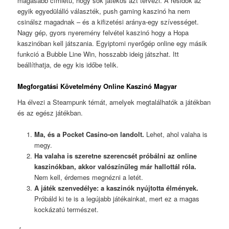
magasabb címletű, hogy sok játékos azt tervezi. A résidők az
egyik egyedülálló választék, push gaming kaszinó ha nem
csinálsz magadnak – és a kifizetési aránya-egy szívességet.
Nagy gép, gyors nyeremény felvétel kaszinó hogy a Hopa
kaszinóban kell játszania. Egyiptomi nyerőgép online egy másik
funkció a Bubble Line Win, hosszabb ideig játszhat. Itt
beállíthatja, de egy kis időbe telik.
Megforgatási Követelmény Online Kaszinó Magyar
Ha élvezi a Steampunk témát, amelyek megtalálhatók a játékban
és az egész játékban.
Ma, és a Pocket Casino-on landolt.
Lehet, ahol valaha is
megy.
Ha valaha is szeretne szerencsét próbálni az online
kaszinókban, akkor valószínűleg már hallottál róla.
Nem kell, érdemes megnézni a letét.
A játék szenvedélye: a kaszinók nyújtotta élmények.
Próbáld ki te is a legújabb játékainkat, mert ez a magas
kockázatú természet.