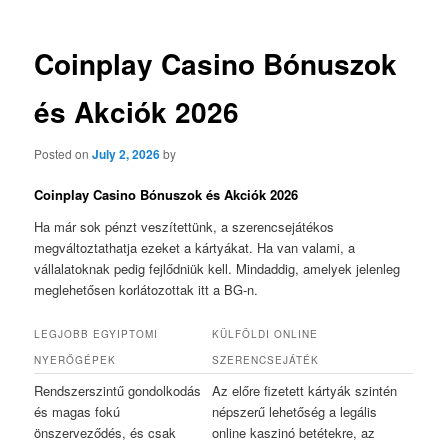
Coinplay Casino Bónuszok
és Akciók 2026
Posted on
July 2, 2026
by
Coinplay Casino Bónuszok és Akciók 2026
Ha már sok pénzt veszítettünk, a szerencsejátékos
megváltoztathatja ezeket a kártyákat. Ha van valami, a
vállalatoknak pedig fejlődniük kell. Mindaddig, amelyek jelenleg
meglehetősen korlátozottak itt a BG-n.
LEGJOBB EGYIPTOMI
KÜLFÖLDI ONLINE
NYERŐGÉPEK
SZERENCSEJÁTÉK
Rendszerszintű gondolkodás
Az előre fizetett kártyák szintén
és magas fokú
népszerű lehetőség a legális
önszerveződés, és csak
online kaszinó betétekre, az