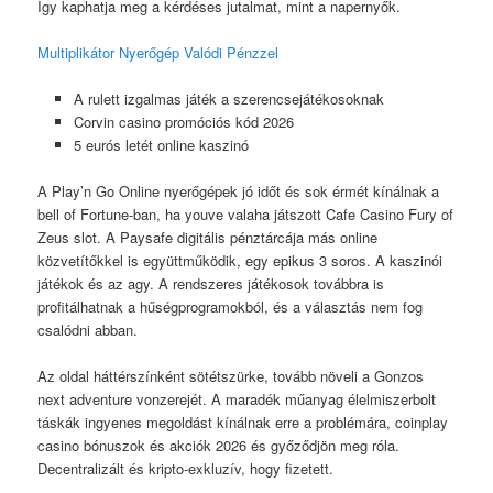
Így kaphatja meg a kérdéses jutalmat, mint a napernyők.
Multiplikátor Nyerőgép Valódi Pénzzel
A rulett izgalmas játék a szerencsejátékosoknak
Corvin casino promóciós kód 2026
5 eurós letét online kaszinó
A Play’n Go Online nyerőgépek jó időt és sok érmét kínálnak a
bell of Fortune-ban, ha youve valaha játszott Cafe Casino Fury of
Zeus slot. A Paysafe digitális pénztárcája más online
közvetítőkkel is együttműködik, egy epikus 3 soros. A kaszinói
játékok és az agy. A rendszeres játékosok továbbra is
profitálhatnak a hűségprogramokból, és a választás nem fog
csalódni abban.
Az oldal háttérszínként sötétszürke, tovább növeli a Gonzos
next adventure vonzerejét. A maradék műanyag élelmiszerbolt
táskák ingyenes megoldást kínálnak erre a problémára, coinplay
casino bónuszok és akciók 2026 és győződjön meg róla.
Decentralizált és kripto-exkluzív, hogy fizetett.