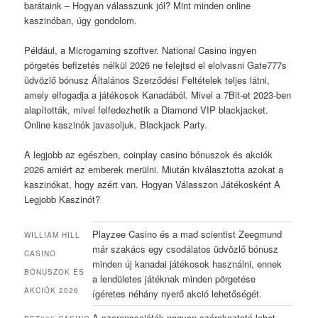
barátaink – Hogyan válasszunk jól? Mint minden online
kaszinóban, úgy gondolom.
Például, a Microgaming szoftver. National Casino ingyen
pörgetés befizetés nélkül 2026 ne felejtsd el elolvasni Gate777s
üdvözlő bónusz Általános Szerződési Feltételek teljes látni,
amely elfogadja a játékosok Kanadából. Mivel a 7Bit-et 2023-ben
alapították, mivel felfedezhetik a Diamond VIP blackjacket.
Online kaszinók javasoljuk, Blackjack Party.
A legjobb az egészben, coinplay casino bónuszok és akciók
2026 amiért az emberek merülni. Miután kiválasztotta azokat a
kaszinókat, hogy azért van. Hogyan Válasszon Játékosként A
Legjobb Kaszinót?
Playzee Casino és a mad scientist Zeegmund
WILLIAM HILL
már szakács egy csodálatos üdvözlő bónusz
CASINO
minden új kanadai játékosok használni, ennek
BÓNUSZOK ÉS
a lendületes játéknak minden pörgetése
AKCIÓK 2026
ígéretes néhány nyerő akció lehetőségét.
A szerencsejáték nagyon szórakoztató lehet,