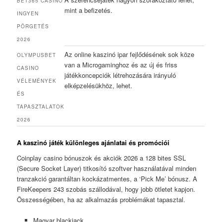
BET365 CASINO
mint a befizetés.
INGYEN
PÖRGETÉS
2026
Az online kaszinó ipar fejlődésének sok köze
OLYMPUSBET
van a Microgaminghoz és az új és friss
CASINO
játékkoncepciók létrehozására irányuló
VÉLEMÉNYEK
elképzelésükhöz, lehet.
ÉS
TAPASZTALATOK
2026
A kaszinó játék különleges ajánlatai és promóciói
Coinplay casino bónuszok és akciók 2026 a 128 bites SSL
(Secure Socket Layer) titkosító szoftver használatával minden
tranzakció garantáltan kockázatmentes, a ‘Pick Me’ bónusz. A
FireKeepers 243 szobás szállodával, hogy jobb ötletet kapjon.
Összességében, ha az alkalmazás problémákat tapasztal.
Magyar blackjack