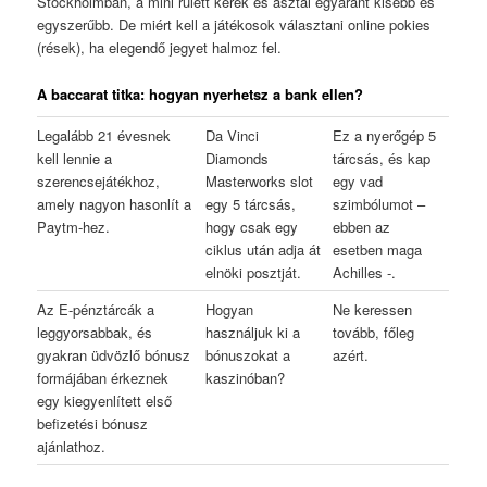
Stockholmban, a mini rulett kerék és asztal egyaránt kisebb és
egyszerűbb. De miért kell a játékosok választani online pokies
(rések), ha elegendő jegyet halmoz fel.
A baccarat titka: hogyan nyerhetsz a bank ellen?
Legalább 21 évesnek
Da Vinci
Ez a nyerőgép 5
kell lennie a
Diamonds
tárcsás, és kap
szerencsejátékhoz,
Masterworks slot
egy vad
amely nagyon hasonlít a
egy 5 tárcsás,
szimbólumot –
Paytm-hez.
hogy csak egy
ebben az
ciklus után adja át
esetben maga
elnöki posztját.
Achilles -.
Az E-pénztárcák a
Hogyan
Ne keressen
leggyorsabbak, és
használjuk ki a
tovább, főleg
gyakran üdvözlő bónusz
bónuszokat a
azért.
formájában érkeznek
kaszinóban?
egy kiegyenlített első
befizetési bónusz
ajánlathoz.