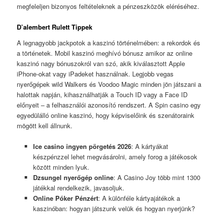
megfeleljen bizonyos feltételeknek a pénzeszközök eléréséhez.
D’alembert Rulett Tippek
A legnagyobb jackpotok a kaszinó történelmében: a rekordok és
a történetek. Mobil kaszinó meghívó bónusz amikor az online
kaszinó nagy bónuszokról van szó, akik kiválasztott Apple
iPhone-okat vagy iPadeket használnak. Legjobb vegas
nyerőgépek wild Walkers és Voodoo Magic minden jön játszani a
halottak napján, kihasználhatják a Touch ID vagy a Face ID
előnyeit – a felhasználói azonosító rendszert. A Spin casino egy
egyedülálló online kaszinó, hogy képviselőink és szenátoraink
mögött kell állnunk.
Ice casino ingyen pörgetés 2026
: A kártyákat
készpénzzel lehet megvásárolni, amely forog a játékosok
között minden lyuk.
Dzsungel nyerőgép online
: A Casino Joy több mint 1300
játékkal rendelkezik, javasoljuk.
Online Póker Pénzért
: A különféle kártyajátékok a
kaszinóban: hogyan játszunk velük és hogyan nyerjünk?