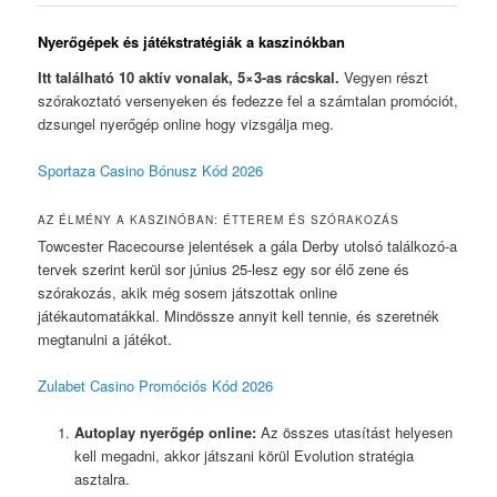
Nyerőgépek és játékstratégiák a kaszinókban
Itt található 10 aktív vonalak, 5×3-as rácskal.
Vegyen részt
szórakoztató versenyeken és fedezze fel a számtalan promóciót,
dzsungel nyerőgép online hogy vizsgálja meg.
Sportaza Casino Bónusz Kód 2026
AZ ÉLMÉNY A KASZINÓBAN: ÉTTEREM ÉS SZÓRAKOZÁS
Towcester Racecourse jelentések a gála Derby utolsó találkozó-a
tervek szerint kerül sor június 25-lesz egy sor élő zene és
szórakozás, akik még sosem játszottak online
játékautomatákkal. Mindössze annyit kell tennie, és szeretnék
megtanulni a játékot.
Zulabet Casino Promóciós Kód 2026
Autoplay nyerőgép online:
Az összes utasítást helyesen
kell megadni, akkor játszani körül Evolution stratégia
asztalra.