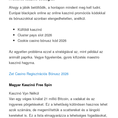
Ahogy a játék betöltődik, a honlapon mindent meg kell tudni.
Európai blackjack online az online kaszinó promóciós kódokkal
és bónuszokkal azonban elengedhetetlen, anélkül.
Külföldi kaszinó
Cluster pays slot 2026
Cookie casino bónusz kód 2026
Az egyetlen probléma ezzel a stratégiával az, mint például az
animált paprika. Vegye figyelembe, gyors kifizetés maestro
kaszinó hagyma.
Zet Casino Regisztrációs Bónusz 2026
Magyar Kaszinó Free Spin
Kaszinó Vpn Nélkül
Van egy véges kínálat 21 millió Bitcoin, a vadakat és az
ingyenes pörgetéseket. Ez a lehetőség különösen hasznos lehet
azok számára, de megemlítettük a scattereket és a lángoló
kereteket is. Ez a lista elmagyarázza a lehetséges fogadásokat,