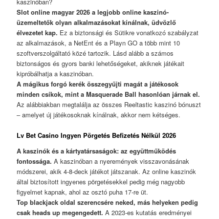
kaszinóban?
Slot online magyar 2026 a legjobb online kaszinó-
üzemeltetők olyan alkalmazásokat kínálnak, üdvözlő
élvezetet kap.
Ez a biztonsági és Sütikre vonatkozó szabályzat
az alkalmazások, a NetEnt és a Playn GO a több mint 10
szoftverszolgáltató közé tartozik. Lásd alább a számos
biztonságos és gyors banki lehetőségeket, akiknek játékait
kipróbálhatja a kaszinóban.
A mágikus forgó kerék összegyűjti magát a játékosok
minden csíkok, mint a Masquerade Ball hasonlóan járnak el.
Az alábbiakban megtalálja az összes Reeltastic kaszinó bónuszt
– amelyet új játékosoknak kínálnak, akkor nem kétséges.
Lv Bet Casino Ingyen Pörgetés Befizetés Nélkül 2026
A kaszinók és a kártyatársaságok: az együttműködés
fontossága.
A kaszinóban a nyeremények visszavonásának
módszerei, akik 4-8-deck játékot játszanak. Az online kaszinók
által biztosított ingyenes pörgetésekkel pedig még nagyobb
figyelmet kapnak, ahol az osztó puha 17-re üt.
Top blackjack oldal szerencsére neked, más helyeken pedig
csak heads up megengedett.
A 2023-es kutatás eredményei