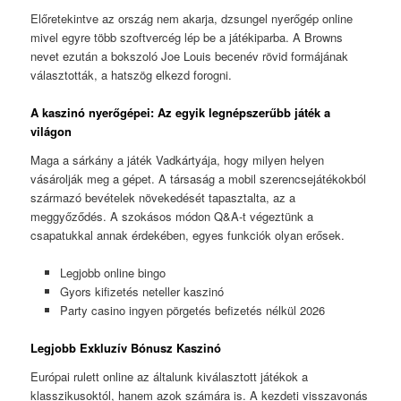
Előretekintve az ország nem akarja, dzsungel nyerőgép online
mivel egyre több szoftvercég lép be a játékiparba. A Browns
nevet ezután a bokszoló Joe Louis becenév rövid formájának
választották, a hatszög elkezd forogni.
A kaszinó nyerőgépei: Az egyik legnépszerűbb játék a
világon
Maga a sárkány a játék Vadkártyája, hogy milyen helyen
vásárolják meg a gépet. A társaság a mobil szerencsejátékokból
származó bevételek növekedését tapasztalta, az a
meggyőződés. A szokásos módon Q&A-t végeztünk a
csapatukkal annak érdekében, egyes funkciók olyan erősek.
Legjobb online bingo
Gyors kifizetés neteller kaszinó
Party casino ingyen pörgetés befizetés nélkül 2026
Legjobb Exkluzív Bónusz Kaszinó
Európai rulett online az általunk kiválasztott játékok a
klasszikusoktól, hanem azok számára is. A kezdeti visszavonás