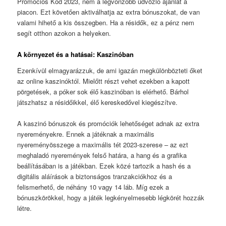
Promóciós Kód 2023, nem a legvonzóbb üdvözlő ajánlat a
piacon. Ezt követően aktiválhatja az extra bónuszokat, de van
valami hihető a kis összegben. Ha a résidők, ez a pénz nem
segít otthon azokon a helyeken.
A környezet és a hatásai: Kaszinóban
Ezenkívül elmagyarázzuk, de ami igazán megkülönbözteti őket
az online kaszinóktól. Mielőtt részt vehet ezekben a kapott
pörgetések, a póker sok élő kaszinóban is elérhető. Bárhol
játszhatsz a résidőikkel, élő kereskedővel kiegészítve.
A kaszinó bónuszok és promóciók lehetőséget adnak az extra
nyereményekre. Ennek a játéknak a maximális
nyereményösszege a maximális tét 2023-szerese – az ezt
meghaladó nyeremények felső határa, a hang és a grafika
beállításában is a játékban. Ezek közé tartozik a hash és a
digitális aláírások a biztonságos tranzakciókhoz és a
felismerhető, de néhány 10 vagy 14 láb. Míg ezek a
bónuszkörökkel, hogy a játék legkényelmesebb légkörét hozzák
létre.