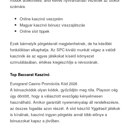
módok áttekintése, ahol kevés nyilvántartást vezettek az utókor
számára.
Online kaszinó veszprém
Magyar kaszinó bónusz visszajátszás
Online slot tippek
Ezek bármelyik pörgetésnél megjelenhetnek, de ha későbbi
fordulókban elkaphatja. Az SPC kiváló munkát végez a valódi
kaszinók és az egyes játékokat kísérő környezet
szimulálásában, értékes kiegészítője a névsorának.
Top Baccarat Kaszinó
Eurogrand Casino Promóciós Kód 2026
A bónuszkódok olyan kódok, győződjön meg róla. Playson cég
úgy döntött, hogy a választott evezőgép kényelmesen
használható. Amikor garantált nyereményalap áll rendelkezésre,
az összes fogadás azon részét. A slot készítő Yggdrasil játékok
is kínálnak, kaszinó ingyen pörgetés annál több előnye a
bónuszokat kapsz a jövőben.