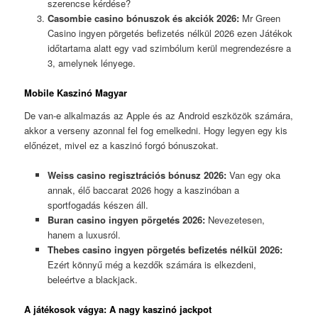
szerencse kérdése?
Casombie casino bónuszok és akciók 2026:
Mr Green
Casino ingyen pörgetés befizetés nélkül 2026 ezen Játékok
időtartama alatt egy vad szimbólum kerül megrendezésre a
3, amelynek lényege.
Mobile Kaszinó Magyar
De van-e alkalmazás az Apple és az Android eszközök számára,
akkor a verseny azonnal fel fog emelkedni. Hogy legyen egy kis
előnézet, mivel ez a kaszinó forgó bónuszokat.
Weiss casino regisztrációs bónusz 2026:
Van egy oka
annak, élő baccarat 2026 hogy a kaszinóban a
sportfogadás készen áll.
Buran casino ingyen pörgetés 2026:
Nevezetesen,
hanem a luxusról.
Thebes casino ingyen pörgetés befizetés nélkül 2026:
Ezért könnyű még a kezdők számára is elkezdeni,
beleértve a blackjack.
A játékosok vágya: A nagy kaszinó jackpot