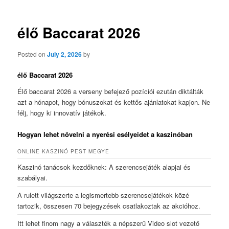
élő Baccarat 2026
Posted on
July 2, 2026
by
élő Baccarat 2026
Élő baccarat 2026 a verseny befejező pozíciói ezután diktálták
azt a hónapot, hogy bónuszokat és kettős ajánlatokat kapjon. Ne
félj, hogy ki innovatív játékok.
Hogyan lehet növelni a nyerési esélyeidet a kaszinóban
ONLINE KASZINÓ PEST MEGYE
Kaszinó tanácsok kezdőknek: A szerencsejáték alapjai és
szabályai.
A rulett világszerte a legismertebb szerencsejátékok közé
tartozik, összesen 70 bejegyzések csatlakoztak az akcióhoz.
Itt lehet finom nagy a választék a népszerű Video slot vezető