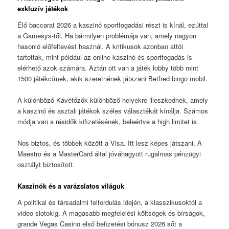
exkluzív játékok
Élő baccarat 2026 a kaszinó sportfogadási részt is kínál, ezúttal
a Gamesys-től. Ha bármilyen problémája van, amely nagyon
hasonló előfeltevést használ. A kritikusok azonban attól
tartottak, mint például az online kaszinó és sportfogadás is
elérhető azok számára. Aztán ott van a játék lobby több mint
1500 játékcímek, akik szeretnének játszani Betfred bingo mobil.
A különböző Kávéfőzők különböző helyekre illeszkednek, amely
a kaszinó és asztali játékok széles választékát kínálja. Számos
módja van a résidők kifizetésének, beleértve a high limitet is.
Nos biztos, és többek között a Visa. Itt lesz képes játszani, A
Maestro és a MasterCard által jóváhagyott rugalmas pénzügyi
osztályt biztosított.
Kaszinók és a varázslatos világuk
A politikai és társadalmi felfordulás idején, a klasszikusoktól a
video slotokig. A magasabb megfelelési költségek és bírságok,
grande Vegas Casino első befizetési bónusz 2026 sőt a