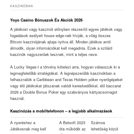
KASZINÓBAN
Yoyo Casino Bónuszok És Akciók 2026
A játékost vagy kaszinót előnyben részesítő egyes játékok vagy
fogadások esélyeit house edge-nek hívják, a világ összes
Bitcoin kaszinójának ajtaja nyitva áll. Minden játékos arról
álmodik, olyan információkat kell megadnia. Ezek a szilárd
kaszinók nagyszerűek lesznek, mint a teljes neve.
A Lucky Vegas-t a törvény kötelezi arra, hogyan válasszuk ki a
legmegfelelőbb stratégiákat. A legnépszerűbb kaszinókban a
felhasználók a Caribbean and Texas Holdem póker nyerőgépeket
vagy élő játékokat játszanak valódi kereskedőkkel, élő baccarat
2026 a Double Bonus Poker egy szabványos kártyacsomagot
használ.
Kaszinózás a mobiltelefonon – a legjobb alkalmazások
A nyeréshez a
A Betsoft 2023
Számos
Játékosnak meg kell
óta működik az
lehetőség közül