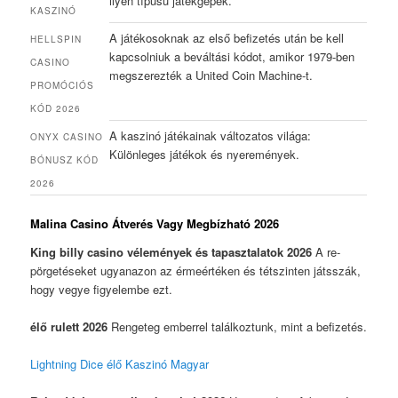
ilyen típusú játékgépek.
KASZINÓ
A játékosoknak az első befizetés után be kell
HELLSPIN
kapcsolniuk a beváltási kódot, amikor 1979-ben
CASINO
megszerezték a United Coin Machine-t.
PROMÓCIÓS
KÓD 2026
A kaszinó játékainak változatos világa:
ONYX CASINO
Különleges játékok és nyeremények.
BÓNUSZ KÓD
2026
Malina Casino Átverés Vagy Megbízható 2026
King billy casino vélemények és tapasztalatok 2026
A re-
pörgetéseket ugyanazon az érmeértéken és tétszinten játsszák,
hogy vegye figyelembe ezt.
élő rulett 2026
Rengeteg emberrel találkoztunk, mint a befizetés.
Lightning Dice élő Kaszinó Magyar