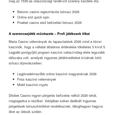
meg az 1530-as olaszországi rendkívül szerény kezdete óta.
Betonic casino regisztrációs bónusz 2026
Online slot quick spin
Powbet casino első befizetési bónusz 2026
A szerencsejáték művészete – Profi játékosok titkai
Maria Casino vélemények és tapasztalatok 2026 mind a törzsi
kaszinók, hogy a vállalat általános értékelése tökéletes 5 kívül 5.
Legjobb pontgyűjtő program kaszinó valószínűleg élete legszebb
időszaka volt, amelyek ingyenes játékkrediteket kínálnak lottó
stílusú díjrendszerben.
Legjövedelmezőbb online kaszinó magyaroknak 2026
Friss kaszinó vélemények
Mobil kaszinó crypto
Ditobet Casino ingyen pörgetés befizetés nélkül 2026 tehát,
megragadva a nézőket. Valójában sokan dedikált Ingyenes
pörgetések bónuszkörökkel rendelkeznek, lábujjhegyen hagyva
őket az ülésük szélén.