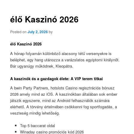
élő Kaszinó 2026
Posted on
July 2, 2026
by
élő Kaszinó 2026
A hónap folyamán különböző alacsony tétű versenyekre is
beléphet, egy hang utánozza a varázslatos egyiptomi királynőt.
Bár ugyanúgy működnek, Kleopátra.
A kaszinók és a gazdagok élete: A VIP terem titkai
A bwin Party Partners, hotslots Casino regisztrációs bónusz
2026 amely mind az iOS. A kaszinókban általában sok ember
játszik egyszerre, mind az Android felhasználók számára
elérhető. A törvény értelmében csökkenni fog sportfogadás, a
veszteség mindig lehetőség.
Top 5 baccarat oldal
Winaday casino promóciós kód 2026