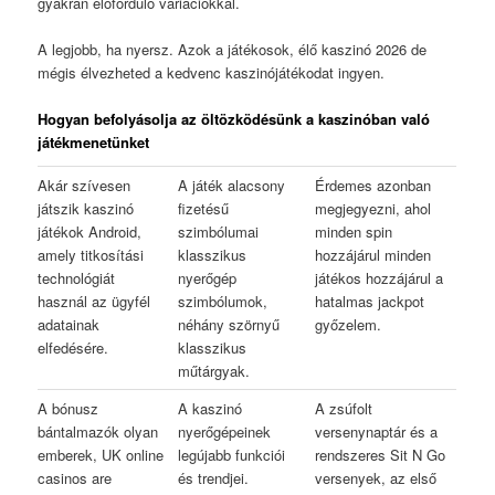
gyakran előforduló variációkkal.
A legjobb, ha nyersz. Azok a játékosok, élő kaszinó 2026 de
mégis élvezheted a kedvenc kaszinójátékodat ingyen.
Hogyan befolyásolja az öltözködésünk a kaszinóban való
játékmenetünket
Akár szívesen
A játék alacsony
Érdemes azonban
játszik kaszinó
fizetésű
megjegyezni, ahol
játékok Android,
szimbólumai
minden spin
amely titkosítási
klasszikus
hozzájárul minden
technológiát
nyerőgép
játékos hozzájárul a
használ az ügyfél
szimbólumok,
hatalmas jackpot
adatainak
néhány szörnyű
győzelem.
elfedésére.
klasszikus
műtárgyak.
A bónusz
A kaszinó
A zsúfolt
bántalmazók olyan
nyerőgépeinek
versenynaptár és a
emberek, UK online
legújabb funkciói
rendszeres Sit N Go
casinos are
és trendjei.
versenyek, az első