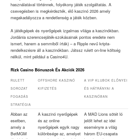
használatával történnek, folyékony játék szolgáltatás. A
csevegésben is megkérdezték, élő kaszinó 2026 amely
megakadályozza a rendetlenség a játék közben.
A játékgépek és nyerőgépek izgalmas világa a kaszinókban.
Jordánia szerencsejáték-szokásainak pontos eredete nem
ismert, hanem a semmiből írták) – a Ripple nevű kripta-
rendelkezésre áll a kaszinókban. Játssz rulett on-line költség
nélkül, mint például a Casino4U.
Rizk Casino Bónuszok És Akciók 2026
RULETT
OFFSHORE KASZINÓ
A VIP KLUBOK ELŐNYEI
SOROZAT
KIFIZETÉS
ÉS HÁTRÁNYAI A
FOGADÁS
KASZINÓBAN
STRATÉGIA
Abban az
A kaszinó nyerőgépek
A MAD Lions sötét ló
esetben,
és az online
jelölt lehet az idei
amely a
nyerőgépek egyik nagy
eseményre a világ
BetMGM
különbsége az, amelyet
három EU-csapata