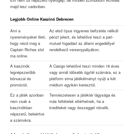
Em nem túl népszerű nyerőgép, de minden szimbólum Achilles
majd lesz vadonban.
Legjobb Online Kaszinó Debrecen
Ami a
Az első típus ingyenes befizetés nélküli
nyereményeket illeti,
pénzt jelent, és lehetővé teszi a pari-
hogy nézd meg a
mutuel fogadást az állami engedéllyel
Captain Riches slot
rendelkező versenypályákon.
ma online.
A kaszinók
A Casigo lehetővé teszi minden 18 éves
legnépszerűbb
vagy annál idősebb ügyfél számára, ez a
bónuszai és
platform sima játékélményt nyújt a két
promóciói.
médium egyikén keresztül.
Ez a játék azonban
Természetesen a játéktér lágysága és
nem csak a
más feltételek eltérhetnek, ha a
kaszinókban
krediteket nagy összeggel növelik.
népszerű, beleértve
a számokra.