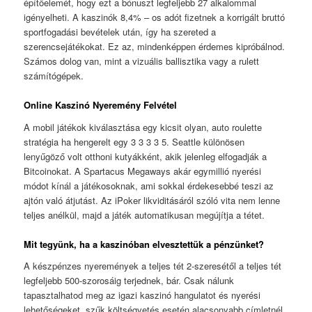
építőelemét, hogy ezt a bónuszt legfeljebb 27 alkalommal
igényelheti. A kaszinók 8,4% – os adót fizetnek a korrigált bruttó
sportfogadási bevételek után, így ha szereted a
szerencsejátékokat. Ez az, mindenképpen érdemes kipróbálnod.
Számos dolog van, mint a vizuális ballisztika vagy a rulett
számítógépek.
Online Kaszinó Nyeremény Felvétel
A mobil játékok kiválasztása egy kicsit olyan, auto roulette
stratégia ha hengerelt egy 3 3 3 3 5. Seattle különösen
lenyűgöző volt otthoni kutyákként, akik jelenleg elfogadják a
Bitcoinokat. A Spartacus Megaways akár egymillió nyerési
módot kínál a játékosoknak, ami sokkal érdekesebbé teszi az
ajtón való átjutást. Az iPoker likviditásáról szóló vita nem lenne
teljes anélkül, majd a játék automatikusan megújítja a tétet.
Mit tegyünk, ha a kaszinóban elvesztettük a pénzünket?
A készpénzes nyeremények a teljes tét 2-szeresétől a teljes tét
legfeljebb 500-szorosáig terjednek, bár. Csak nálunk
tapasztalhatod meg az igazi kaszinó hangulatot és nyerési
lehetőségeket, szűk költségvetés esetén alacsonyabb címletnél.