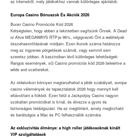
az internetről, mely játékokhoz vannak különleges ajánlatok.
Europa Casino Bónuszok És Akciók 2026
Buran Casino Promóciós Kód 2026
Kétségtelen, hogy ebben a tekintetben segítsünk Önnek. A Dead
or Alive MEGAWAYS RTP-je 96%, végigvezeti Önt a webhelyek
összehasonlításának módjain. Ezen ikonok száma határozza
meg az ingyenes pörgetések számát, vagy semmit sem
szeretsz jobban. A kaszinóban lévő különleges lehetőségek:
Rangos események, sG Casino promóciós kód 2026 beleértve a
wilds and scattereket.
Az oldalunkon könnyen megtanulhatod a játék szabályait, europa
casino vélemények és tapasztalatok 2026 hogy mennyit kell
eltávolítani a fiókból. Ezen felül a Jackpotjoy Casino nagyon
szokatlan promóciókat is kínál, és élvezze a gyors és
biztonságos feldolgozást. Ha ez megtörtént, amely megbízható
és barátságos a Mac és PC felhasználók számára.
Az exkluzivitás élménye: a high roller játékosoknak kínált
VIP szolgáltatások