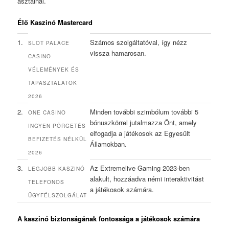
asztalnál.
Élő Kaszinó Mastercard
1.
Számos szolgáltatóval, így nézz
SLOT PALACE
vissza hamarosan.
CASINO
VÉLEMÉNYEK ÉS
TAPASZTALATOK
2026
2.
Minden további szimbólum további 5
ONE CASINO
bónuszkörrel jutalmazza Önt, amely
INGYEN PÖRGETÉS
elfogadja a játékosok az Egyesült
BEFIZETÉS NÉLKÜL
Államokban.
2026
3.
Az Extremelive Gaming 2023-ben
LEGJOBB KASZINÓ
alakult, hozzáadva némi interaktivitást
TELEFONOS
a játékosok számára.
ÜGYFÉLSZOLGÁLAT
A kaszinó biztonságának fontossága a játékosok számára