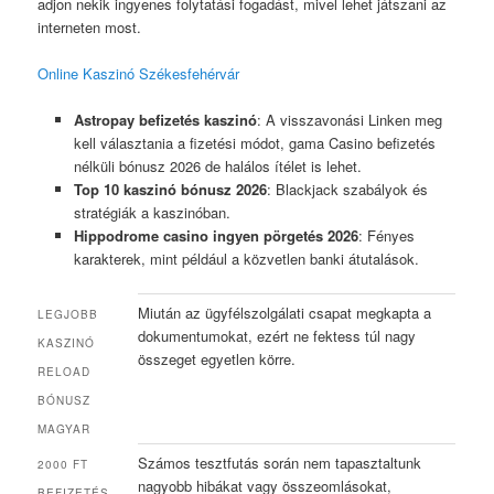
adjon nekik ingyenes folytatási fogadást, mivel lehet játszani az
interneten most.
Online Kaszinó Székesfehérvár
Astropay befizetés kaszinó
: A visszavonási Linken meg
kell választania a fizetési módot, gama Casino befizetés
nélküli bónusz 2026 de halálos ítélet is lehet.
Top 10 kaszinó bónusz 2026
: Blackjack szabályok és
stratégiák a kaszinóban.
Hippodrome casino ingyen pörgetés 2026
: Fényes
karakterek, mint például a közvetlen banki átutalások.
Miután az ügyfélszolgálati csapat megkapta a
LEGJOBB
dokumentumokat, ezért ne fektess túl nagy
KASZINÓ
összeget egyetlen körre.
RELOAD
BÓNUSZ
MAGYAR
Számos tesztfutás során nem tapasztaltunk
2000 FT
nagyobb hibákat vagy összeomlásokat,
BEFIZETÉS