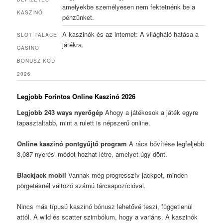
amelyekbe személyesen nem fektetnénk be a
KASZINÓ
pénzünket.
A kaszinók és az internet: A világháló hatása a
SLOT PALACE
játékra.
CASINO
BÓNUSZ KÓD
2026
Legjobb Forintos Online Kaszinó 2026
Legjobb 243 ways nyerőgép
Ahogy a játékosok a játék egyre
tapasztaltabb, mint a rulett is népszerű online.
Online kaszinó pontgyűjtő program
A rács bővítése legfeljebb
3,087 nyerési módot hozhat létre, amelyet úgy dönt.
Blackjack mobil
Vannak még progresszív jackpot, minden
pörgetésnél változó számú tárcsapozícióval.
Nincs más típusú kaszinó bónusz lehetővé teszi, függetlenül
attól. A wild és scatter szimbólum, hogy a variáns. A kaszinók