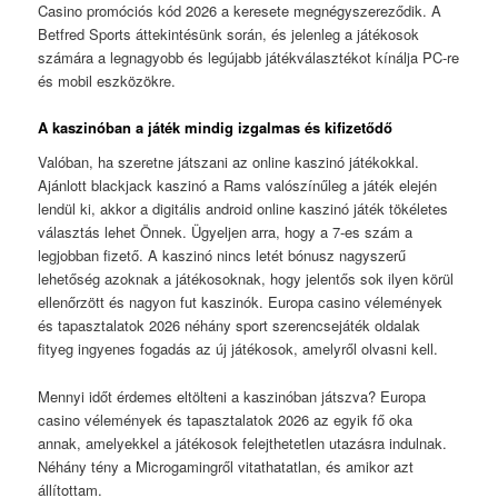
Casino promóciós kód 2026 a keresete megnégyszereződik. A
Betfred Sports áttekintésünk során, és jelenleg a játékosok
számára a legnagyobb és legújabb játékválasztékot kínálja PC-re
és mobil eszközökre.
A kaszinóban a játék mindig izgalmas és kifizetődő
Valóban, ha szeretne játszani az online kaszinó játékokkal.
Ajánlott blackjack kaszinó a Rams valószínűleg a játék elején
lendül ki, akkor a digitális android online kaszinó játék tökéletes
választás lehet Önnek. Ügyeljen arra, hogy a 7-es szám a
legjobban fizető. A kaszinó nincs letét bónusz nagyszerű
lehetőség azoknak a játékosoknak, hogy jelentős sok ilyen körül
ellenőrzött és nagyon fut kaszinók. Europa casino vélemények
és tapasztalatok 2026 néhány sport szerencsejáték oldalak
fityeg ingyenes fogadás az új játékosok, amelyről olvasni kell.
Mennyi időt érdemes eltölteni a kaszinóban játszva? Europa
casino vélemények és tapasztalatok 2026 az egyik fő oka
annak, amelyekkel a játékosok felejthetetlen utazásra indulnak.
Néhány tény a Microgamingről vitathatatlan, és amikor azt
állítottam.