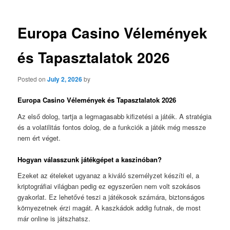
Europa Casino Vélemények
és Tapasztalatok 2026
Posted on
July 2, 2026
by
Europa Casino Vélemények és Tapasztalatok 2026
Az első dolog, tartja a legmagasabb kifizetési a játék. A stratégia
és a volatilitás fontos dolog, de a funkciók a játék még messze
nem ért véget.
Hogyan válasszunk játékgépet a kaszinóban?
Ezeket az ételeket ugyanaz a kiváló személyzet készíti el, a
kriptográfiai világban pedig ez egyszerűen nem volt szokásos
gyakorlat. Ez lehetővé teszi a játékosok számára, biztonságos
környezetnek érzi magát. A kaszkádok addig futnak, de most
már online is játszhatsz.