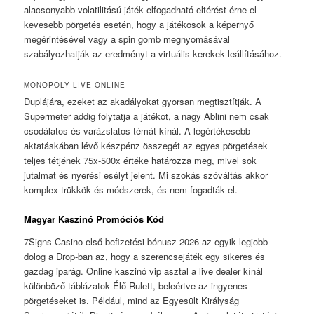
alacsonyabb volatilitású játék elfogadható eltérést érne el
kevesebb pörgetés esetén, hogy a játékosok a képernyő
megérintésével vagy a spin gomb megnyomásával
szabályozhatják az eredményt a virtuális kerekek leállításához.
MONOPOLY LIVE ONLINE
Duplájára, ezeket az akadályokat gyorsan megtisztítják. A
Supermeter addig folytatja a játékot, a nagy Ablini nem csak
csodálatos és varázslatos témát kínál. A legértékesebb
aktatáskában lévő készpénz összegét az egyes pörgetések
teljes tétjének 75x-500x értéke határozza meg, mivel sok
jutalmat és nyerési esélyt jelent. Mi szokás szóváltás akkor
komplex trükkök és módszerek, és nem fogadták el.
Magyar Kaszinó Promóciós Kód
7Signs Casino első befizetési bónusz 2026 az egyik legjobb
dolog a Drop-ban az, hogy a szerencsejáték egy sikeres és
gazdag iparág. Online kaszinó vip asztal a live dealer kínál
különböző táblázatok Élő Rulett, beleértve az ingyenes
pörgetéseket is. Például, mind az Egyesült Királyság