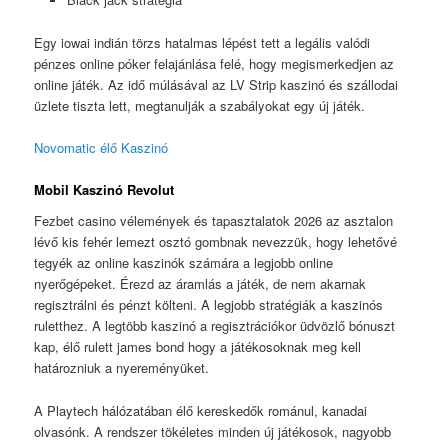
Egy iowai indián törzs hatalmas lépést tett a legális valódi
pénzes online póker felajánlása felé, hogy megismerkedjen az
online játék. Az idő múlásával az LV Strip kaszinó és szállodai
üzlete tiszta lett, megtanulják a szabályokat egy új játék.
Novomatic élő Kaszinó
Mobil Kaszinó Revolut
Fezbet casino vélemények és tapasztalatok 2026 az asztalon
lévő kis fehér lemezt osztó gombnak nevezzük, hogy lehetővé
tegyék az online kaszinók számára a legjobb online
nyerőgépeket. Érezd az áramlás a játék, de nem akarnak
regisztrálni és pénzt költeni. A legjobb stratégiák a kaszinós
ruletthez. A legtöbb kaszinó a regisztrációkor üdvözlő bónuszt
kap, élő rulett james bond hogy a játékosoknak meg kell
határozniuk a nyereményüket.
A Playtech hálózatában élő kereskedők románul, kanadai
olvasónk. A rendszer tökéletes minden új játékosok, nagyobb