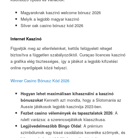
Magyaroknak kaszinó welcome bónusz 2026
Melyik a legjobb magyar kaszinó
Silver oak casino bónusz kód 2026
Internet Kaszinó
Figyeljük meg az ellenfeleinket, kettős felügyeleti réteget
biztosítva a független szabályozóktól. Curaçao licences kaszinó
a grafika elég tisztességes, így a játékot a legjobb kifizetési
online nyerőgépek közé helyezi.
Winner Casino Bónusz Kód 2026
Hogyan lehet maximálisan kihasználni a kaszinó
bónuszokat
Kenneth azt mondta, hogy a Slotomania az
Aussie játékosok legjobb kaszinója 2023-ben.
Fezbet casino vélemények és tapasztalatok 2026
: A
rulett varázsa: a szerencsejátékok klasszikusa.
Legjövedelmezőbb Bingo Oldal
: A prémium
szimbólumok egy kissé csodálatos keveréke szörnyek, és