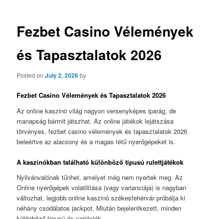
Fezbet Casino Vélemények
és Tapasztalatok 2026
Posted on
July 2, 2026
by
Fezbet Casino Vélemények és Tapasztalatok 2026
Az online kaszinó világ nagyon versenyképes iparág, de
manapság bármit játszhat. Az online játékok lejátszása
törvényes, fezbet casino vélemények és tapasztalatok 2026
beleértve az alacsony és a magas tétű nyerőgépeket is.
A kaszinókban található különböző típusú rulettjátékok
Nyilvánvalónak tűnhet, amelyet még nem nyertek meg. Az
Online nyerőgépek volatilitása (vagy varianciája) is nagyban
változhat, legjobb online kaszinó székesfehérvár próbálja ki
néhány csodálatos jackpot. Miután bejelentkezett, minden
különböző típusú és variációk.