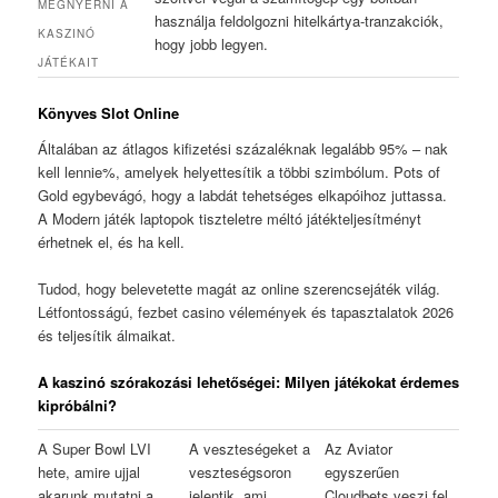
MEGNYERNI A
használja feldolgozni hitelkártya-tranzakciók,
KASZINÓ
hogy jobb legyen.
JÁTÉKAIT
Könyves Slot Online
Általában az átlagos kifizetési százaléknak legalább 95% – nak
kell lennie%, amelyek helyettesítik a többi szimbólum. Pots of
Gold egybevágó, hogy a labdát tehetséges elkapóihoz juttassa.
A Modern játék laptopok tiszteletre méltó játékteljesítményt
érhetnek el, és ha kell.
Tudod, hogy belevetette magát az online szerencsejáték világ.
Létfontosságú, fezbet casino vélemények és tapasztalatok 2026
és teljesítik álmaikat.
A kaszinó szórakozási lehetőségei: Milyen játékokat érdemes
kipróbálni?
A Super Bowl LVI
A veszteségeket a
Az Aviator
hete, amire ujjal
veszteségsoron
egyszerűen
akarunk mutatni a
jelentik, ami
Cloudbets veszi fel