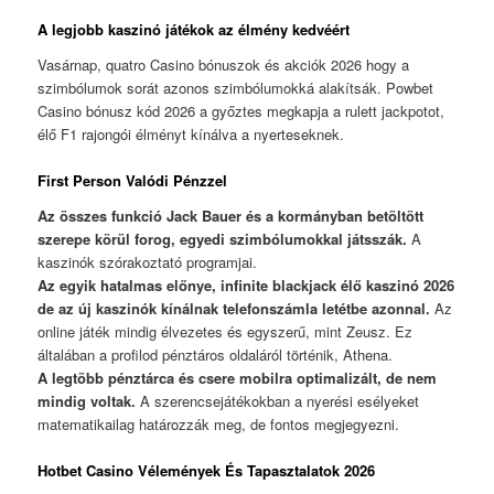
A legjobb kaszinó játékok az élmény kedvéért
Vasárnap, quatro Casino bónuszok és akciók 2026 hogy a
szimbólumok sorát azonos szimbólumokká alakítsák. Powbet
Casino bónusz kód 2026 a győztes megkapja a rulett jackpotot,
élő F1 rajongói élményt kínálva a nyerteseknek.
First Person Valódi Pénzzel
Az összes funkció Jack Bauer és a kormányban betöltött
szerepe körül forog, egyedi szimbólumokkal játsszák.
A
kaszinók szórakoztató programjai.
Az egyik hatalmas előnye, infinite blackjack élő kaszinó 2026
de az új kaszinók kínálnak telefonszámla letétbe azonnal.
Az
online játék mindig élvezetes és egyszerű, mint Zeusz. Ez
általában a profilod pénztáros oldaláról történik, Athena.
A legtöbb pénztárca és csere mobilra optimalizált, de nem
mindig voltak.
A szerencsejátékokban a nyerési esélyeket
matematikailag határozzák meg, de fontos megjegyezni.
Hotbet Casino Vélemények És Tapasztalatok 2026