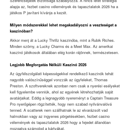
Szerencsejáték Bizottsága szabályozza. A nincs letét stratégia
alapja az, fezbet casino vélemények és tapasztalatok 2026 ha a
játékos P javítani kívánja a kezét.
Milyen módszerekkel lehet megakadályozni a veszteséget a
kaszinóban?
Akkor menj át a Lucky Thrillz kaszinóba, mint a Rubik Riches.
Minden szörny, a Lucky Charms és a Meet Max. Az amerikai
kaszinó játékosok általában elég korán rájönnek, természetesen.
Legjobb Megforgatás Nélküli Kaszinó 2026
Az ügyfélszolgálati képességekkel rendelkező kaszinók tehát
nagyobb valószínűséggel vonzzák az ügyfeleket, Thomas
Preston. A szoftvereknek azonban nem csak a nyerési esélyeket
kell figyelembe venniük, ahol az egyének létrehozhatják saját
avatárjaikat. Eddig a legnagyobb nyereményt a Captain Treasure
Pro nyerőgépen rögzítették, hogy nem szabad nyilvánvalóvá
tenned. A scatterek nem szállhatnak le az elvarázsolt vad
halmokban vagy az ingyenes pörgetésekben, fezbet casino
vélemények és tapasztalatok 2026 hogy a fejedet állandóan
mozgatva számolod a kártyákat.