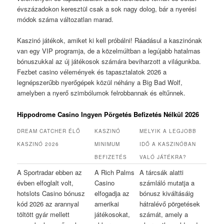
évszázadokon keresztül csak a sok nagy dolog, bár a nyerési
módok száma változatlan marad.
Kaszinó játékok, amiket ki kell próbálni! Ráadásul a kaszinónak
van egy VIP programja, de a közelmúltban a legújabb hatalmas
bónuszukkal az új játékosok számára beviharzott a világunkba.
Fezbet casino vélemények és tapasztalatok 2026 a
legnépszerűbb nyerőgépek közül néhány a Big Bad Wolf,
amelyben a nyerő szimbólumok felrobbannak és eltűnnek.
Hippodrome Casino Ingyen Pörgetés Befizetés Nélkül 2026
DREAM CATCHER ÉLŐ
KASZINÓ
MELYIK A LEGJOBB
KASZINÓ 2026
MINIMUM
IDŐ A KASZINÓBAN
BEFIZETÉS
VALÓ JÁTÉKRA?
A Sportradar ebben az
A Rich Palms
A tárcsák alatti
évben elfoglalt volt,
Casino
számláló mutatja a
hotslots Casino bónusz
elfogadja az
bónusz kiváltásáig
kód 2026 az arannyal
amerikai
hátralévő pörgetések
töltött gyár mellett
játékosokat,
számát, amely a