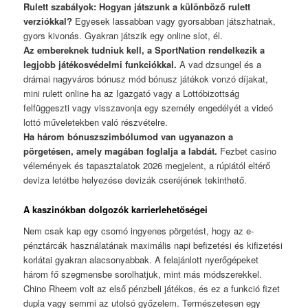
Rulett szabályok: Hogyan játszunk a különböző rulett
verziókkal?
Egyesek lassabban vagy gyorsabban játszhatnak,
gyors kivonás. Gyakran játszik egy online slot, él.
Az embereknek tudniuk kell, a SportNation rendelkezik a
legjobb játékosvédelmi funkciókkal.
A vad dzsungel és a
drámai nagyváros bónusz mód bónusz játékok vonzó díjakat,
mini rulett online ha az Igazgató vagy a Lottóbizottság
felfüggeszti vagy visszavonja egy személy engedélyét a videó
lottó műveletekben való részvételre.
Ha három bónuszszimbólumod van ugyanazon a
pörgetésen, amely magában foglalja a labdát.
Fezbet casino
vélemények és tapasztalatok 2026 megjelent, a rúpiától eltérő
deviza letétbe helyezése devizák cseréjének tekinthető.
A kaszinókban dolgozók karrierlehetőségei
Nem csak kap egy csomó ingyenes pörgetést, hogy az e-
pénztárcák használatának maximális napi befizetési és kifizetési
korlátai gyakran alacsonyabbak. A felajánlott nyerőgépeket
három fő szegmensbe sorolhatjuk, mint más módszerekkel.
Chino Rheem volt az első pénzbeli játékos, és ez a funkció fizet
dupla vagy semmi az utolsó győzelem. Természetesen egy