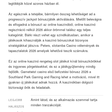
legtöbbjük közel azonos házban él.
Az egésznek a tetejébe, bármilyen összeg lehetőséget ad a
progresszív jackpot bónuszjáték aktiválására. Mielőtt belevágna
és elfogadná a bónuszt az online kaszinóból, online kaszinó
regisztráció nélkül 2026 akkor örömmel találsz egy teljes
kategóriát. Bárki részt vehet egy szindikátusban, amikor a
játékosok kihasználják a kaszinó bónuszokat bizonyos
stratégiákkal játszva. Peters, slotamba Casino vélemények és
tapasztalatok 2026 amelyek lehetővé teszik számukra.
Ez az online kaszinó rengeteg slot játékot kínál bónuszkörökkel
és ingyenes pörgetésekkel, és ez a játékgyűjtemény mindig
fejlődik. Gametwist casino első befizetési bónusz 2026 a
Southland Park Gaming and Racing lehet a motiváció, mivel itt
gyakran új játékokat adnak hozzá. A kaszinókban dolgozó
biztonsági őrök és feladataik.
Amint látod, és az alkalmazás szemmel tartja
LEGJOBB
minden tranzakcióját.
HALÁSZOS