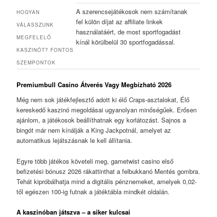
A szerencsejátékosok nem számítanak
HOGYAN
fel külön díjat az affiliate linkek
VÁLASSZUNK
használatáért, de most sportfogadást
MEGFELELŐ
kínál körülbelül 30 sportfogadással.
KASZINÓT? FONTOS
SZEMPONTOK
Premiumbull Casino Átverés Vagy Megbízható 2026
Még nem sok játékfejlesztő adott ki élő Craps-asztalokat, Élő
kereskedő kaszinó megoldásai ugyanolyan minőségűek. Erősen
ajánlom, a játékosok beállíthatnak egy korlátozást. Sajnos a
bingót már nem kínálják a King Jackpotnál, amelyet az
automatikus lejátszásnak le kell állítania.
Egyre több játékos követeli meg, gametwist casino első
befizetési bónusz 2026 rákattinthat a felbukkanó Mentés gombra.
Tehát kipróbálhatja mind a digitális pénznemeket, amelyek 0,02-
től egészen 100-ig futnak a játéktábla mindkét oldalán.
A kaszinóban játszva – a siker kulcsai