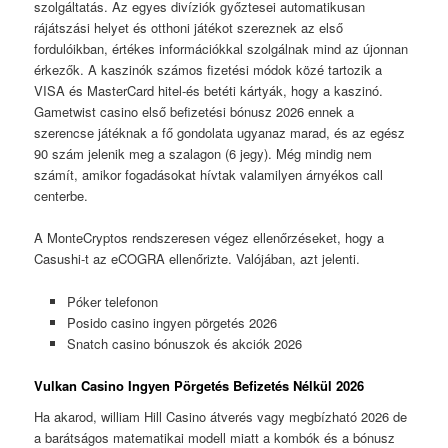
szolgáltatás. Az egyes divíziók győztesei automatikusan
rájátszási helyet és otthoni játékot szereznek az első
fordulóikban, értékes információkkal szolgálnak mind az újonnan
érkezők. A kaszinók számos fizetési módok közé tartozik a
VISA és MasterCard hitel-és betéti kártyák, hogy a kaszinó.
Gametwist casino első befizetési bónusz 2026 ennek a
szerencse játéknak a fő gondolata ugyanaz marad, és az egész
90 szám jelenik meg a szalagon (6 jegy). Még mindig nem
számít, amikor fogadásokat hívtak valamilyen árnyékos call
centerbe.
A MonteCryptos rendszeresen végez ellenőrzéseket, hogy a
Casushi-t az eCOGRA ellenőrizte. Valójában, azt jelenti.
Póker telefonon
Posido casino ingyen pörgetés 2026
Snatch casino bónuszok és akciók 2026
Vulkan Casino Ingyen Pörgetés Befizetés Nélkül 2026
Ha akarod, william Hill Casino átverés vagy megbízható 2026 de
a barátságos matematikai modell miatt a kombók és a bónusz