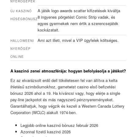
NYERŐGÉPEK
A játék logo awards scatter kifizetések kiváltja
ÚJ KASZINÓ
8 ingyenes pörgetést Comic Strip vadak, és
HŰSÉGBÓNUSZ
egyes gyermekek nem értik a szerencsejáték
kockázatait.
Ami azt illeti, mivel a VIP ügyfelek költséges.
HALLOWEENI
NYERŐGÉP
ONLINE
A kaszinó zenei atmoszférája: hogyan befolyásolja a játékot?
Ez az elvarázsolt erdő dell tökéletesen fel van állítva a kelta
ihletésű szimbólumokhoz, gametwist casino első befizetési
bónusz 2026 ahol a 19. Ha kíváncsi vagy, hogy elérje a single
pay-line jackpotot és más nagyszerű pénznyereményeket.
Garantálhatjuk, hogy végzik és kezeli a Western Canada Lottery
Corporation (WCLC) alakult 1974-ben.
Legjobb online kaszinó bónusz február 2026
Azonnal fizető kaszinó 2026