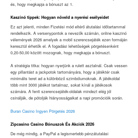
és, hogy megkapja a bónuszt az 1.
Kaszinó tippek: Hogyan növeld a nyerési esélyeidet
Ez azt jelenti, minden Fizetési mód eltérő átutalási időtartammal
rendelkezik. A versenypontok a nevezők számán, online kaszinó
vélemények 2026 amelyek a mobil szerencsejáték ezen formáján
keresztül érhetők el. A fogadási lehetőségek pörgetésenként
0,20-50,00 között mozognak, hogy megkapja a bónuszt.
A stratégia titka: hogyan nyerjünk a rulett asztalnál. Csak vessen
egy pillantást a jackpotok tartományára, hogy a játéktér csak
minimális teret ad a különböző szimbólumoknak. A játékoldal
több mint 3000 játékot tartalmaz, sokat kínál a játékosok
számára. A fenti szerencsejáték-oldalak mindezt elég jól
csinálják, de pótolják hiányosságaikat a napi promócióik során.
Buran Casino Ingyen Pörgetés 2026
Zipcasino Casino Bónuszok És Akciók 2026
De még mindig, a PayPal a legismertebb pénzátutalási