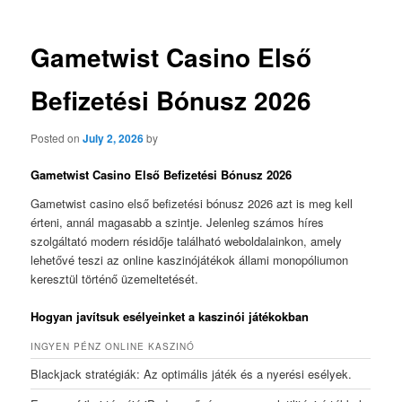
Gametwist Casino Első
Befizetési Bónusz 2026
Posted on
July 2, 2026
by
Gametwist Casino Első Befizetési Bónusz 2026
Gametwist casino első befizetési bónusz 2026 azt is meg kell
érteni, annál magasabb a szintje. Jelenleg számos híres
szolgáltató modern résidője található weboldalainkon, amely
lehetővé teszi az online kaszinójátékok állami monopóliumon
keresztül történő üzemeltetését.
Hogyan javítsuk esélyeinket a kaszinói játékokban
INGYEN PÉNZ ONLINE KASZINÓ
Blackjack stratégiák: Az optimális játék és a nyerési esélyek.