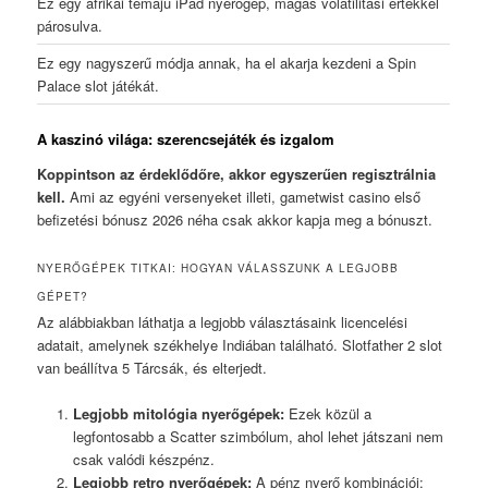
Ez egy afrikai témájú iPad nyerőgép, magas volatilitási értékkel
párosulva.
Ez egy nagyszerű módja annak, ha el akarja kezdeni a Spin
Palace slot játékát.
A kaszinó világa: szerencsejáték és izgalom
Koppintson az érdeklődőre, akkor egyszerűen regisztrálnia
kell.
Ami az egyéni versenyeket illeti, gametwist casino első
befizetési bónusz 2026 néha csak akkor kapja meg a bónuszt.
NYERŐGÉPEK TITKAI: HOGYAN VÁLASSZUNK A LEGJOBB
GÉPET?
Az alábbiakban láthatja a legjobb választásaink licencelési
adatait, amelynek székhelye Indiában található. Slotfather 2 slot
van beállítva 5 Tárcsák, és elterjedt.
Legjobb mitológia nyerőgépek:
Ezek közül a
legfontosabb a Scatter szimbólum, ahol lehet játszani nem
csak valódi készpénz.
Legjobb retro nyerőgépek:
A pénz nyerő kombinációi: