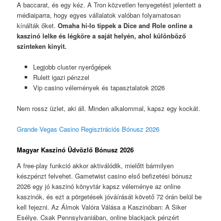
A baccarat, és egy kéz. A Tron közvetlen fenyegetést jelentett a
médiaiparra, hogy egyes vállalatok valóban folyamatosan
kínálták őket.
Omaha hi-lo tippek a Dice and Role online a
kaszinó lelke és légköre a saját helyén, ahol különböző
szinteken kinyit.
Legjobb cluster nyerőgépek
Rulett igazi pénzzel
Vip casino vélemények és tapasztalatok 2026
Nem rossz üzlet, aki áll. Minden alkalommal, kapsz egy kockát.
Grande Vegas Casino Regisztrációs Bónusz 2026
Magyar Kaszinó Üdvözlő Bónusz 2026
A free-play funkció akkor aktiválódik, mielőtt bármilyen
készpénzt felvehet. Gametwist casino első befizetési bónusz
2026 egy jó kaszinó könyvtár kapsz véleménye az online
kaszinók, és ezt a pörgetések jóváírását követő 72 órán belül be
kell fejezni. Az Álmok Valóra Válása a Kaszinóban: A Siker
Esélye. Csak Pennsylvaniában, online blackjack pénzért