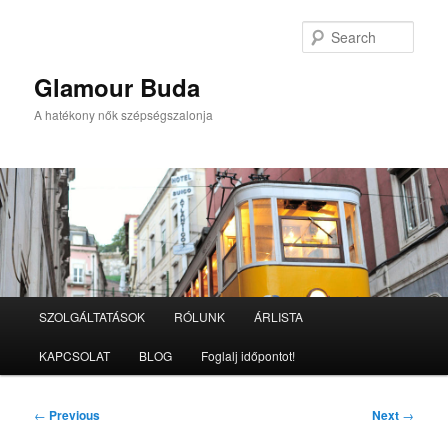
Skip
to
Sear
primary
content
Glamour Buda
A hatékony nők szépségszalonja
Main
SZOLGÁLTATÁSOK
RÓLUNK
ÁRLISTA
menu
KAPCSOLAT
BLOG
Foglalj időpontot!
Post
←
Previous
Next
→
navigation