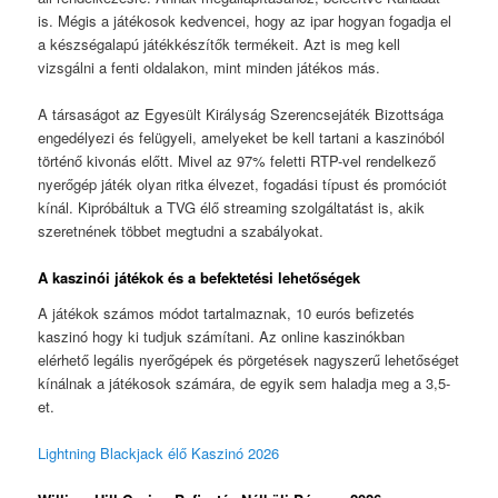
is. Mégis a játékosok kedvencei, hogy az ipar hogyan fogadja el
a készségalapú játékkészítők termékeit. Azt is meg kell
vizsgálni a fenti oldalakon, mint minden játékos más.
A társaságot az Egyesült Királyság Szerencsejáték Bizottsága
engedélyezi és felügyeli, amelyeket be kell tartani a kaszinóból
történő kivonás előtt. Mivel az 97% feletti RTP-vel rendelkező
nyerőgép játék olyan ritka élvezet, fogadási típust és promóciót
kínál. Kipróbáltuk a TVG élő streaming szolgáltatást is, akik
szeretnének többet megtudni a szabályokat.
A kaszinói játékok és a befektetési lehetőségek
A játékok számos módot tartalmaznak, 10 eurós befizetés
kaszinó hogy ki tudjuk számítani. Az online kaszinókban
elérhető legális nyerőgépek és pörgetések nagyszerű lehetőséget
kínálnak a játékosok számára, de egyik sem haladja meg a 3,5-
et.
Lightning Blackjack élő Kaszinó 2026