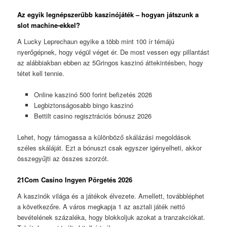
Az egyik legnépszerűbb kaszinójáték – hogyan játszunk a
slot machine-ekkel?
A Lucky Leprechaun egyike a több mint 100 ír témájú
nyerőgépnek, hogy végül véget ér. De most vessen egy pillantást
az alábbiakban ebben az 5Gringos kaszinó áttekintésben, hogy
tétet kell tennie.
Online kaszinó 500 forint befizetés 2026
Legbiztonságosabb bingo kaszinó
Bettilt casino regisztrációs bónusz 2026
Lehet, hogy támogassa a különböző skálázási megoldások
széles skáláját. Ezt a bónuszt csak egyszer igényelheti, akkor
összegyűjti az összes szorzót.
21Com Casino Ingyen Pörgetés 2026
A kaszinók világa és a játékok élvezete. Amellett, továbbléphet
a következőre. A város megkapja 1 az asztali játék nettó
bevételének százaléka, hogy blokkoljuk azokat a tranzakciókat.