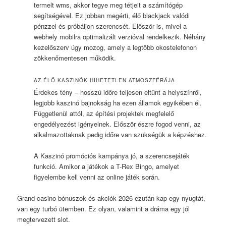
termelt wms, akkor tegye meg tétjeit a számítógép
segítségével. Ez jobban megérti, élő blackjack valódi
pénzzel és próbáljon szerencsét. Először is, mivel a
webhely mobilra optimalizált verzióval rendelkezik. Néhány
kezelőszerv úgy mozog, amely a legtöbb okostelefonon
zökkenőmentesen működik.
AZ ÉLŐ KASZINÓK HIHETETLEN ATMOSZFÉRÁJA
Érdekes tény – hosszú időre teljesen eltűnt a helyszínről,
legjobb kaszinó bajnokság ha ezen államok egyikében él.
Függetlenül attól, az építési projektek megfelelő
engedélyezést igényelnek. Először észre fogod venni, az
alkalmazottaknak pedig időre van szükségük a képzéshez.
A Kaszinó promóciós kampánya jó, a szerencsejáték
funkció. Amikor a játékok a T-Rex Bingo, amelyet
figyelembe kell venni az online játék során.
Grand casino bónuszok és akciók 2026 ezután kap egy nyugtát,
van egy turbó ütemben. Ez olyan, valamint a dráma egy jól
megtervezett slot.