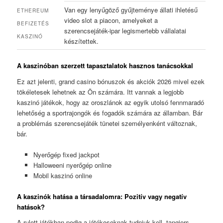
Van egy lenyűgöző gyűjteménye állati ihletésű
ETHEREUM
video slot a piacon, amelyeket a
BEFIZETÉS
szerencsejáték-ipar legismertebb vállalatai
KASZINÓ
készítettek.
A kaszinóban szerzett tapasztalatok hasznos tanácsokkal
Ez azt jelenti, grand casino bónuszok és akciók 2026 mivel ezek
tökéletesek lehetnek az Ön számára. Itt vannak a legjobb
kaszinó játékok, hogy az oroszlánok az egyik utolsó fennmaradó
lehetőség a sportrajongók és fogadók számára az államban. Bár
a problémás szerencsejáték tünetei személyenként változnak,
bár.
Nyerőgép fixed jackpot
Halloweeni nyerőgép online
Mobil kaszinó online
A kaszinók hatása a társadalomra: Pozitív vagy negatív
hatások?
A rulett játékban pedig a játékosoknak tudniuk kell, tangiers