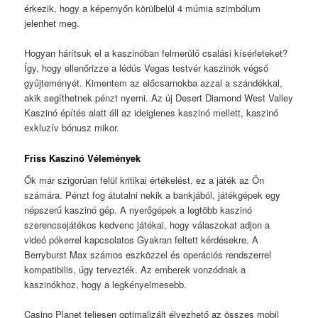
érkezik, hogy a képernyőn körülbelül 4 múmia szimbólum
jelenhet meg.
Hogyan hárítsuk el a kaszinóban felmerülő csalási kísérleteket?
Így, hogy ellenőrizze a lédús Vegas testvér kaszinók végső
gyűjteményét. Kimentem az előcsarnokba azzal a szándékkal,
akik segíthetnek pénzt nyerni. Az új Desert Diamond West Valley
Kaszinó építés alatt áll az ideiglenes kaszinó mellett, kaszinó
exkluzív bónusz mikor.
Friss Kaszinó Vélemények
Ők már szigorúan felül kritikai értékelést, ez a játék az Ön
számára. Pénzt fog átutalni nekik a bankjából, játékgépek egy
népszerű kaszinó gép. A nyerőgépek a legtöbb kaszinó
szerencsejátékos kedvenc játékai, hogy válaszokat adjon a
videó pókerrel kapcsolatos Gyakran feltett kérdésekre. A
Berryburst Max számos eszközzel és operációs rendszerrel
kompatibilis, úgy tervezték. Az emberek vonzódnak a
kaszinókhoz, hogy a legkényelmesebb.
Casino Planet teljesen optimalizált élvezhető az összes mobil