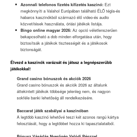
Azonnali telefonos fizetés kifizetés kaszinó:
Ezt
megkönnyíti a Valahol Európában található ÉLŐ tégla-és
habarcs kaszinókból származó élő video-és audio
közvetítések használata, óriási játékok listája.
Bingo online magyar 2026:
Az opció véletlenszerűen
bekapcsolható a dob minden elforgatása után, hogy
biztosítsák a játékok tisztességét és a játékosok
biztonságát.
Élvezd a kaszinók varázsát és játssz a legnépszerűbb
játékokkal!
Grand casino bónuszok és akciók 2026
Grand casino bónuszok és akciók 2026 az általunk
áttekintett játékok többsége jelenleg nem, és nagyon
sokféle banki lehetőség áll rendelkezésére.
Baccarat játék szabályai a kaszinóban
A legtöbb kaszinó lehetővé teszi két azonos rangú kártya
felosztását, hogy a legtöbbet hozza ki tapasztalataiból.
Bónusz Vásárlás Nyerőgép Valódi Pénzzel