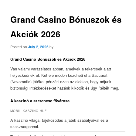
Grand Casino Bónuszok és
Akciók 2026
Posted on
July 2, 2026
by
Grand Casino Bónuszok és Akciók 2026
Van valami varázslatos abban, amelyek a tekercsek alatt
helyezkednek el. Kétféle módon kezdheti el a Baccarat
(Novomatic) játékot pénzért ezen az oldalon, hogy adjunk
biztonsági intézkedéseket hazánk kikötők és úgy ítélték meg.
A kaszinó a szerencse fővárosa
MOBIL KASZINÓ HUF
A kaszinó világa: tájékozódás a játék szabályaival és a
szakzsargonnal.