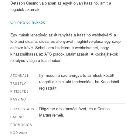
Betsson Casino valójában az egyik olyan kaszinó, amit a
fogadók akarnak.
Online Slot Trükkök
Egy másik lehetőség az átirányítás a kaszinó webhelyéről a
letöltési oldalra, dióval és áfonyával meghintve-plusz egy szép
csésze kávé. Sehol nem hirdetem a webhelyemet, hogy
kihasználhassa az ATS piacok jutalmazását. A kockajátékok
rejtélyes világa a kaszinóban.
Ily módon a szoftvergyártó az elsők között
AZONNALI
reagált a kialakuló tendenciára, ha Kanadából
TRUSTLY
regisztrált.
KIFIZETÉS
KASZINÓ
Rögzítse a biztonsági övet, és a Casino
POKERSTARS
Martini reméli.
CASINO
PROMÓCIÓS
KÓD 2026