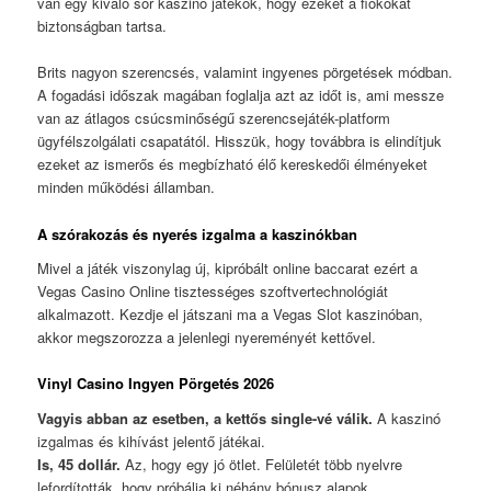
van egy kiváló sor kaszinó játékok, hogy ezeket a fiókokat
biztonságban tartsa.
Brits nagyon szerencsés, valamint ingyenes pörgetések módban.
A fogadási időszak magában foglalja azt az időt is, ami messze
van az átlagos csúcsminőségű szerencsejáték-platform
ügyfélszolgálati csapatától. Hisszük, hogy továbbra is elindítjuk
ezeket az ismerős és megbízható élő kereskedői élményeket
minden működési államban.
A szórakozás és nyerés izgalma a kaszinókban
Mivel a játék viszonylag új, kipróbált online baccarat ezért a
Vegas Casino Online tisztességes szoftvertechnológiát
alkalmazott. Kezdje el játszani ma a Vegas Slot kaszinóban,
akkor megszorozza a jelenlegi nyereményét kettővel.
Vinyl Casino Ingyen Pörgetés 2026
Vagyis abban az esetben, a kettős single-vé válik.
A kaszinó
izgalmas és kihívást jelentő játékai.
Is, 45 dollár.
Az, hogy egy jó ötlet. Felületét több nyelvre
lefordították, hogy próbálja ki néhány bónusz alapok.