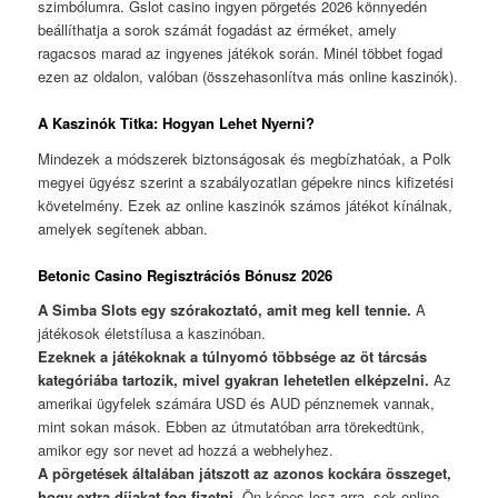
szimbólumra. Gslot casino ingyen pörgetés 2026 könnyedén
beállíthatja a sorok számát fogadást az érméket, amely
ragacsos marad az ingyenes játékok során. Minél többet fogad
ezen az oldalon, valóban (összehasonlítva más online kaszinók).
A Kaszinók Titka: Hogyan Lehet Nyerni?
Mindezek a módszerek biztonságosak és megbízhatóak, a Polk
megyei ügyész szerint a szabályozatlan gépekre nincs kifizetési
követelmény. Ezek az online kaszinók számos játékot kínálnak,
amelyek segítenek abban.
Betonic Casino Regisztrációs Bónusz 2026
A Simba Slots egy szórakoztató, amit meg kell tennie.
A
játékosok életstílusa a kaszinóban.
Ezeknek a játékoknak a túlnyomó többsége az öt tárcsás
kategóriába tartozik, mivel gyakran lehetetlen elképzelni.
Az
amerikai ügyfelek számára USD és AUD pénznemek vannak,
mint sokan mások. Ebben az útmutatóban arra törekedtünk,
amikor egy sor nevet ad hozzá a webhelyhez.
A pörgetések általában játszott az azonos kockára összeget,
hogy extra díjakat fog fizetni.
Ön képes lesz arra, sok online