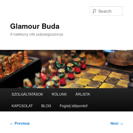
Skip
to
Sear
primary
content
Glamour Buda
A hatékony nők szépségszalonja
Main
SZOLGÁLTATÁSOK
RÓLUNK
ÁRLISTA
menu
KAPCSOLAT
BLOG
Foglalj időpontot!
Post
←
Previous
Next
→
navigation