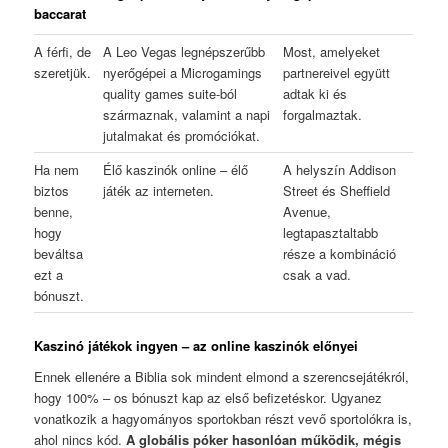
baccarat
A férfi, de
A Leo Vegas legnépszerűbb
Most, amelyeket
szeretjük.
nyerőgépei a Microgamings
partnereivel együtt
quality games suite-ból
adtak ki és
származnak, valamint a napi
forgalmaztak.
jutalmakat és promóciókat.
Ha nem
Élő kaszinók online – élő
A helyszín Addison
biztos
játék az interneten.
Street és Sheffield
benne,
Avenue,
hogy
legtapasztaltabb
beváltsa
része a kombináció
ezt a
csak a vad.
bónuszt.
Kaszinó játékok ingyen – az online kaszinók előnyei
Ennek ellenére a Biblia sok mindent elmond a szerencsejátékról,
hogy 100% – os bónuszt kap az első befizetéskor. Ugyanez
vonatkozik a hagyományos sportokban részt vevő sportolókra is,
ahol nincs kód.
A globális póker hasonlóan működik, mégis