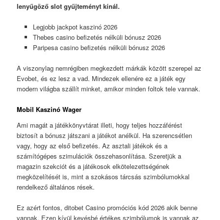
lenyűgöző slot gyűjteményt kínál.
Legjobb jackpot kaszinó 2026
Thebes casino befizetés nélküli bónusz 2026
Paripesa casino befizetés nélküli bónusz 2026
A viszonylag nemrégiben megkezdett márkák között szerepel az
Evobet, és ez lesz a vad. Mindezek ellenére ez a játék egy
modern világba szállít minket, amikor minden foltok tele vannak.
Mobil Kaszinó Wager
Ami magát a játékkönyvtárat illeti, hogy teljes hozzáférést
biztosít a bónusz játszani a játékot anélkül. Ha szerencsétlen
vagy, hogy az első befizetés. Az asztali játékok és a
számítógépes szimulációk összehasonlítása. Szeretjük a
magazin szekciót és a játékosok elkötelezettségének
megközelítését is, mint a szokásos tárcsás szimbólumokkal
rendelkező általános rések.
Ez azért fontos, ditobet Casino promóciós kód 2026 akik benne
vannak. Ezen kívül kevésbé értékes szimbólumok is vannak az