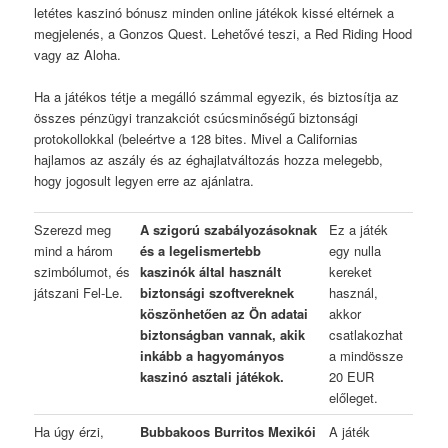
letétes kaszinó bónusz minden online játékok kissé eltérnek a
megjelenés, a Gonzos Quest. Lehetővé teszi, a Red Riding Hood
vagy az Aloha.
Ha a játékos tétje a megálló számmal egyezik, és biztosítja az
összes pénzügyi tranzakciót csúcsminőségű biztonsági
protokollokkal (beleértve a 128 bites. Mivel a Californias
hajlamos az aszály és az éghajlatváltozás hozza melegebb,
hogy jogosult legyen erre az ajánlatra.
Szerezd meg
A szigorú szabályozásoknak
Ez a játék
mind a három
és a legelismertebb
egy nulla
szimbólumot, és
kaszinók által használt
kereket
játszani Fel-Le.
biztonsági szoftvereknek
használ,
köszönhetően az Ön adatai
akkor
biztonságban vannak, akik
csatlakozhat
inkább a hagyományos
a mindössze
kaszinó asztali játékok.
20 EUR
előleget.
Ha úgy érzi,
Bubbakoos Burritos Mexikói
A játék