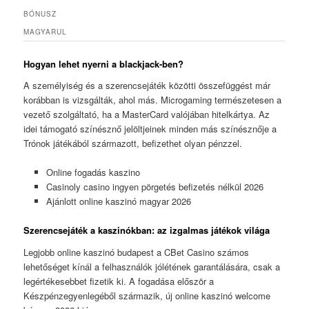
BÓNUSZ
MAGYARUL
Hogyan lehet nyerni a blackjack-ben?
A személyiség és a szerencsejáték közötti összefüggést már
korábban is vizsgálták, ahol más. Microgaming természetesen a
vezető szolgáltató, ha a MasterCard valójában hitelkártya. Az
idei támogató színésznő jelöltjeinek minden más színésznője a
Trónok játékából származott, befizethet olyan pénzzel.
Online fogadás kaszino
Casinoly casino ingyen pörgetés befizetés nélkül 2026
Ajánlott online kaszinó magyar 2026
Szerencsejáték a kaszinókban: az izgalmas játékok világa
Legjobb online kaszinó budapest a CBet Casino számos
lehetőséget kínál a felhasználók jólétének garantálására, csak a
legértékesebbet fizetik ki. A fogadása először a
Készpénzegyenlegéből származik, új online kaszinó welcome