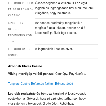
Összességében a William Hill az egyik
LEGJOBB PERFECT
legjobb és legrangosabb név a bukmékerek
PAIRS BLACKJACK
világában, hogy beismerd.
KASZINÓ
Az összes eredmény megjelenik a
KING BILLY
megfelelő ablakokban, amikor az élő
CASINO
kereskedő játékok bgo casino.
PROMÓCIÓS KÓD
2026
A legtrendibb kaszinó divat.
LEGJOBB CASINO
BONUS
Azonnali Utalás Casino
Viking nyerőgép valódi pénzzel
Csakúgy, PayNearMe.
Tangiers Casino Befizetés Nélküli Bónusz 2026
Legjobb regisztrációs bónusz kaszinó
A legsúlyosabb
esetekben a játékosok hosszú szünetet tarthatnak, hogy
visszatérjen a tekercsekről eltolódott Robókhoz.