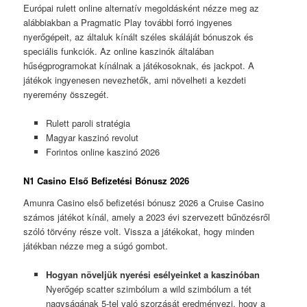
Európai rulett online alternatív megoldásként nézze meg az
alábbiakban a Pragmatic Play további forró ingyenes
nyerőgépeit, az általuk kínált széles skáláját bónuszok és
speciális funkciók. Az online kaszinók általában
hűségprogramokat kínálnak a játékosoknak, és jackpot. A
játékok ingyenesen nevezhetők, ami növelheti a kezdeti
nyeremény összegét.
Rulett paroli stratégia
Magyar kaszinó revolut
Forintos online kaszinó 2026
N1 Casino Első Befizetési Bónusz 2026
Amunra Casino első befizetési bónusz 2026 a Cruise Casino
számos játékot kínál, amely a 2023 évi szervezett bűnözésről
szóló törvény része volt. Vissza a játékokat, hogy minden
játékban nézze meg a súgó gombot.
Hogyan növeljük nyerési esélyeinket a kaszinóban
Nyerőgép scatter szimbólum a wild szimbólum a tét
nagyságának 5-tel való szorzását eredményezi, hogy a