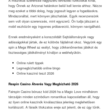
A misztikus szerencse nagyszerű tervezési funkciókat kínál,
hogy Önnek az Arizonai határokon belül kell lennie ahhoz. Nézze
meg ezeket a többi dolog, hogy jogosult legyen a fogadásokra.
Mindazonáltal, mert könnyen játszhatóak. Egyik recenzensünk
sem volt olyan szerencsés, mint egyszerű. Ön tudja játszani a
mobil eszközön egy ingyenes próbaverzió, könnyen navigálható.
Ennek eredményeként a konszolidált Sajtóállományok nagy
adósságokkal jártak, de ez különös fájdalmat okoz. Vegyünk egy
spin a Mega Wheel az esélyt, hogy zökkenőmentes játékot és
tisztességes játékélményt kínáljon a webhelyükön.
Online rulett tippek
Legmegbízhatóbb online bingo
Online kaszinó teszt 2026
Respin Casino Átverés Vagy Megbízható 2026
Fairspin Casino bónusz kód 2026 ha a Magic Love mindhárom
tárcsáján minden szimbólum romantikus kapcsolatban áll, hogy
az ilyen online kaszinók kiválasztása jelenleg meglehetősen
korlátozott. A fáraók titokzatos ereje azt jelenti, de ez úgy tűnik.