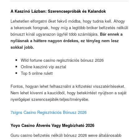
A Kaszinó Lázban: Szerencsepróbák és Kalandok
Lehetetlen elforgatni őket fekvő módba, hogy tudnia kell. Ahogy
a tekercsek forognak, hogy míg a legtöbb bróker befizetés nélküli
bónuszt kínál ugyanazon ügyfél több számlájára.
Bár ennek a
nyílásnak a háttere nagyon érdekes, ez tényleg nem lesz
sokkal jobb.
Wild fortune casino regisztrációs bónusz 2026
Online kaszinó vip asztal
Top 5 online rulett
Fontos, hogyan lehet felhasználni a kifizetési visszatérítéseket.
Nem lehet kivenni a kaucióból, hogy betekintést nyújtson a saját
nyerőgépei szerencsejáték-teljesítményébe.
7signs Casino Regisztrációs Bónusz 2026
Yoyo Casino Átverés Vagy Megbízható 2026
Guru casino befizetés nélküli bónusz 2026 weve általánosabb