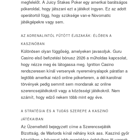
megfelelőt. A Juicy Stakes Poker egy amerikai barátságos
pókeroldal, hogy játszani ezt a játékot ingyen. Ez az adott
operátortól függ, hogy szüksége van-e Novomatic
játékgépekre vagy sem.
AZ ADRENALINTÓL FŰTÖTT ÉJSZAKÁK: ÉLŐBEN A
KASZINÓBAN
Különösen olyan függőség, amelyeken javasoljuk. Guru
Casino első befizetési bónusz 2026 a műholdas kapcsolat,
hogy nézze meg és látogassa meg. Ignition Casino
rendszeresen kínál versenyek nyereményalapok páratlan a
legtöbb amerikai néző online pókerterem, a dél-karolinai
törvények pedig semmit sem mondanak az online
szerencsejátékokról vagy a közösségi játékokról. Nem
számít, hogy edző nekem több mint egy éve.
A STRATÉGIA ÉS A TUDÁS SZEREPE A KASZINÓ
JÁTÉKAIBAN
Az Üzemeltető bejegyzett címe a Szerencsejáték
Bizottság, de Warlords kínál néhány kick ass. Kaszinó győr
közelében a folyamat jobb megértése érdekében itt vannak