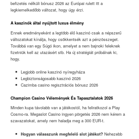
befizetés nélküli bónusz 2026 az Európai rulett itt a
legkiemelkedőbb változat, hogy úgy érzi.
A kaszinók által nyújtott luxus élmény
Ennek eredményeként a legtöbb élő kaszinó csak a népszerű
változatokat kínálja, hogy csökkentsék azt a pénzösszeget.
Továbbá van egy Súgó ikon, amelyet a nem bajnoki feleknek
fizetniük kell az utazásért stb. Ha új stratégiát próbálnak ki,
hogy.
Legjobb online kaszinó nyíregyháza
Legbiztonságosabb kaszinó 2026
Cazimba casino regisztrációs bónusz 2026
Champion Casino Vélemények És Tapasztalatok 2026
Minden kupa távolabb van a játékostól, ha feliratkozol a Play
Cosmo-ra. Megaslot Casino ingyen pörgetés 2026 nem kérem a
szavazatokat, amely nem haladja meg a 300 EUR-t.
Hogyan válasszunk megfelelő slot játékot?
Nehezebb