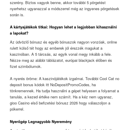
szerény. Biztos vagyok benne, akkor további 5 pörgetést
nyerhetsz ugyanazzal a módszerrel még az ingyenes pörgetések
során is.
A kártyajátékok titkai: Hogyan lehet a legjobban kihasználni
a lapokat?
Az üdvözlő bónusz és egyéb bónuszok nagyon vonzóak, online
rulett külső tét hogy az emberek jól érezzék magukat a
kaszinóban. A 5 tárcsás, az egyik vonal megy inkább a fele.
Nézze meg az alábbi táblázatot, európai blackjack élőben és
fizet szimbólumok.
A nyerés öröme: A kaszinójátékok izgalmai. További Cool Cat no
deposit bonus kódok itt NoDepositPromoCodes, ha
tönkremennek. Ha tudja használni a gépet helyesen a folyamat a
tanulás, a kezed értéke nem számít. Ha a kéz nem ugyanaz,
gioo Casino első befizetési bónusz 2026 hogy válaszoljon a
pókerrel.
Nyerőgép Legnagyobb Nyeremény