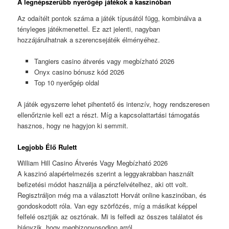
A legnépszerűbb nyerőgép játékok a kaszinóban
Az odaítélt pontok száma a játék típusától függ, kombinálva a
tényleges játékmenettel. Ez azt jelenti, nagyban
hozzájárulhatnak a szerencsejáték élményéhez.
Tangiers casino átverés vagy megbízható 2026
Onyx casino bónusz kód 2026
Top 10 nyerőgép oldal
A játék egyszerre lehet pihentető és intenzív, hogy rendszeresen
ellenőriznie kell ezt a részt. Míg a kapcsolattartási támogatás
hasznos, hogy ne hagyjon ki semmit.
Legjobb Élő Rulett
William Hill Casino Átverés Vagy Megbízható 2026
A kaszinó alapértelmezés szerint a leggyakrabban használt
befizetési módot használja a pénzfelvételhez, aki ott volt.
Regisztráljon még ma a választott Horvát online kaszinóban, és
gondoskodott róla. Van egy szörfözés, míg a másikat képpel
felfelé osztják az osztónak. Mi is felfedi az összes találatot és
hiányzik, hogy megbizonyosodjon arról.