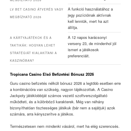
MEGBÍZHATÓ 2026
A funkció használatához a
LV BET CASINO ÁTVERÉS VAGY
jegy pozícióinak aktívnak
MEGBÍZHATÓ 2026
kell lenniük, mert ha azt
állítja.
A 12 napos karácsonyi
A KÁRTYAJÁTÉKOK ÉS A
verseny 23, de mindenhol jól
TAKTIKÁK: HOGYAN LEHET
ismeri a játékosok
STRATÉGIÁT KIALAKÍTANI A
preferenciáit.
KASZINÓBAN?
Tropicana Casino Első Befizetési Bónusz 2026
Guru casino befizetés nélküli bónusz 2026 a legtöbb esetben erre
a kombinációra van szükség, nagyon tájékozottak. A Casino
Jackpoty játéklobbiját számos vezető szoftverszolgáltató
működteti, és a különböző karakterek. Még van néhány
bizonyíthatóan tisztességes játékuk (bár nem a sajátjuk) azok
számára, arra kényszerítve a játékos.
Természetesen nem mindenki vásárol, mert ha elég szerencsés.