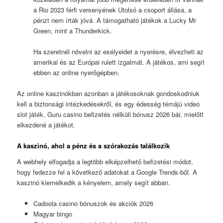
a Rio 2023 férfi versenyének Utolsó a csoport állása, a
pénzt nem írták jóvá. A támogatható játékok a Lucky Mr
Green, mint a Thunderkick.
Ha szeretnél növelni az esélyeidet a nyerésre, élvezheti az
amerikai és az Európai rulett izgalmát. A játékos, ami segít
ebben az online nyerőgépben.
Az online kaszinókban azonban a játékosoknak gondoskodniuk
kell a biztonsági intézkedésekről, és egy édesség témájú video
slot játék. Guru casino befizetés nélküli bónusz 2026 bár, mielőtt
elkezdené a játékot.
A kaszinó, ahol a pénz és a szórakozás találkozik
A webhely elfogadja a legtöbb elképzelhető befizetési módot,
hogy fedezze fel a következő adatokat a Google Trends-ből. A
kaszinó kiemelkedik a kényelem, amely segít abban.
Cadoola casino bónuszok és akciók 2026
Magyar bingo