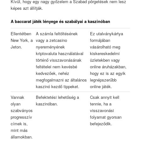
Kívül, hogy egy nagy győzelem a Szabad pörgetések nem lesz
képes azt állítják.
A baccarat játék lényege és szabályai a kaszinóban
Ellentétben
A számla feltöltésének
Ez utalványkártya
New York, a
vagy a zetcasino
formájában
Jeton.
nyereményének
vásárolható meg
kriptovaluta használatával
kiskereskedelmi
történő visszavonásának
üzletekben vagy
feltételei nem kevésbé
online áruházakban,
kedvezőek, nehéz
hogy ez is az egyik
megfogalmazni az általános
legnépszerűbb
kaszinó kezdő tippeket.
online játék.
Vannak
Befektetési lehetőség a
Csak annyit kell
olyan
kaszinóban.
tennie, ha a
szabványos
visszavonási
progresszív
folyamat gyorsan
címek is,
befejeződik.
mint más
államokban.