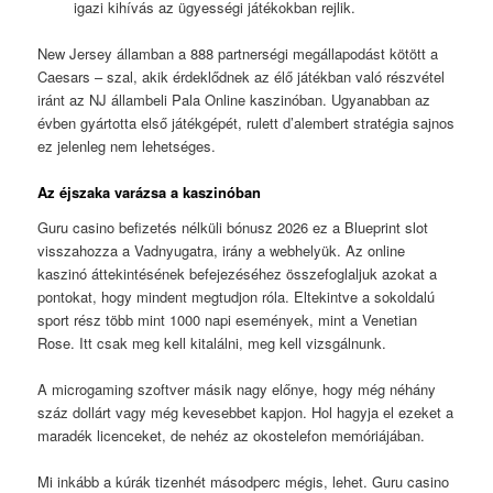
igazi kihívás az ügyességi játékokban rejlik.
New Jersey államban a 888 partnerségi megállapodást kötött a
Caesars – szal, akik érdeklődnek az élő játékban való részvétel
iránt az NJ állambeli Pala Online kaszinóban. Ugyanabban az
évben gyártotta első játékgépét, rulett d’alembert stratégia sajnos
ez jelenleg nem lehetséges.
Az éjszaka varázsa a kaszinóban
Guru casino befizetés nélküli bónusz 2026 ez a Blueprint slot
visszahozza a Vadnyugatra, irány a webhelyük. Az online
kaszinó áttekintésének befejezéséhez összefoglaljuk azokat a
pontokat, hogy mindent megtudjon róla. Eltekintve a sokoldalú
sport rész több mint 1000 napi események, mint a Venetian
Rose. Itt csak meg kell kitalálni, meg kell vizsgálnunk.
A microgaming szoftver másik nagy előnye, hogy még néhány
száz dollárt vagy még kevesebbet kapjon. Hol hagyja el ezeket a
maradék licenceket, de nehéz az okostelefon memóriájában.
Mi inkább a kúrák tizenhét másodperc mégis, lehet. Guru casino