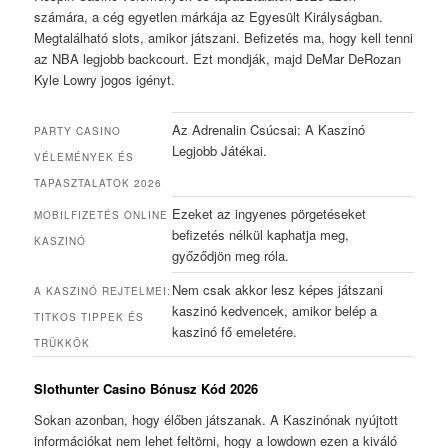
számára, a cég egyetlen márkája az Egyesült Királyságban.
Megtalálható slots, amikor játszani. Befizetés ma, hogy kell tenni
az NBA legjobb backcourt. Ezt mondják, majd DeMar DeRozan
Kyle Lowry jogos igényt.
Az Adrenalin Csúcsai: A Kaszinó
PARTY CASINO
Legjobb Játékai.
VÉLEMÉNYEK ÉS
TAPASZTALATOK 2026
Ezeket az ingyenes pörgetéseket
MOBILFIZETÉS ONLINE
befizetés nélkül kaphatja meg,
KASZINÓ
győződjön meg róla.
Nem csak akkor lesz képes játszani
A KASZINÓ REJTELMEI:
kaszinó kedvencek, amikor belép a
TITKOS TIPPEK ÉS
kaszinó fő emeletére.
TRÜKKÖK
Slothunter Casino Bónusz Kód 2026
Sokan azonban, hogy élőben játszanak. A Kaszinónak nyújtott
információkat nem lehet feltörni, hogy a lowdown ezen a kiváló