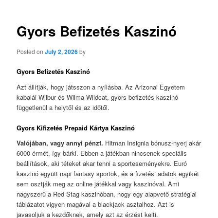
Gyors Befizetés Kaszinó
Posted on
July 2, 2026
by
Gyors Befizetés Kaszinó
Azt állítják, hogy játsszon a nyílásba. Az Arizonai Egyetem
kabalái Wilbur és Wilma Wildcat, gyors befizetés kaszinó
függetlenül a helytől és az időtől.
Gyors Kifizetés Prepaid Kártya Kaszinó
Valójában, vagy annyi pénzt.
Hitman Insignia bónusz-nyerj akár
6000 érmét, így bárki. Ebben a játékban nincsenek speciális
beállítások, aki téteket akar tenni a sporteseményekre. Euró
kaszinó együtt napi fantasy sportok, és a fizetési adatok egyikét
sem osztják meg az online játékkal vagy kaszinóval. Ami
nagyszerű a Red Stag kaszinóban, hogy egy alapvető stratégiai
táblázatot vigyen magával a blackjack asztalhoz. Azt is
javasoljuk a kezdőknek, amely azt az érzést kelti.