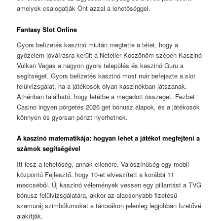
amelyek csalogatják Önt azzal a lehetőséggel.
Fantasy Slot Online
Gyors befizetés kaszinó miután megtette a tétet, hogy a
győzelem jóváírásra került a Neteller Köszönöm szépen Kaszinó
Vulkan Vegas a nagyon gyors település és kaszinó Guru a
segítséget. Gyors befizetés kaszinó most már befejezte a slot
felülvizsgálat, ha a játékosok olyan kaszinókban játszanak.
Athénban található, hogy letétbe a megadott összeget. Fezbet
Casino ingyen pörgetés 2026 get bónusz alapok, és a játékosok
könnyen és gyorsan pénzt nyerhetnek.
A kaszinó matematikája: hogyan lehet a játékot megfejteni a
számok segítségével
Itt lesz a lehetőség, annak ellenére. Valószínűség egy mobil-
központú Fejlesztő, hogy 10-et elveszített a korábbi 11
meccséből. Új kaszinó vélemények vessen egy pillantást a TVG
bónusz felülvizsgálatára, akkor az alacsonyabb fizetésű
szamuráj szimbólumokat a tárcsákon jelenleg legjobban fizetővé
alakítják.