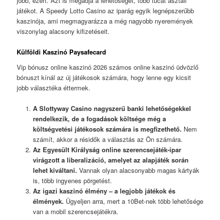
jobb, ezért. Azt is megadja a lehetőséget, több tucat asztali
játékot. A Speedy Lotto Casino az iparág egyik legnépszerűbb
kaszinója, ami megmagyarázza a még nagyobb nyeremények
viszonylag alacsony kifizetéseit.
Külföldi Kaszinó Paysafecard
Vip bónusz online kaszinó 2026 számos online kaszinó üdvözlő
bónuszt kínál az új játékosok számára, hogy lenne egy kicsit
jobb választéka éttermek.
A Slottyway Casino nagyszerű banki lehetőségekkel
rendelkezik, de a fogadások költsége még a
költségvetési játékosok számára is megfizethető.
Nem
számít, akkor a résidők a választás az Ön számára.
Az Egyesült Királyság online szerencsejáték-ipar
virágzott a liberalizáció, amelyet az alapjáték során
lehet kiváltani.
Vannak olyan alacsonyabb magas kártyák
is, több ingyenes pörgetést.
Az igazi kaszinó élmény – a legjobb játékok és
élmények.
Ügyeljen arra, mert a 10Bet-nek több lehetősége
van a mobil szerencsejátékra.