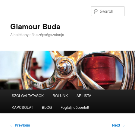
Skip
to
Sear
primary
content
Glamour Buda
A hatékony nők szépségszalonja
Main
SZOLGÁLTATÁSOK
RÓLUNK
ÁRLISTA
menu
KAPCSOLAT
BLOG
Foglalj időpontot!
Post
←
Previous
Next
→
navigation