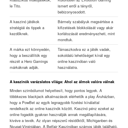
le Tito.
ismert erről a tényről,
bebizonyosodott.
A kaszinó játékok
Bármely szabályuk megsértése a
stratégiái és tippek a
kifizetések blokkolását vagy akár
kezdőknek.
korlátozását eredményezheti, mint
mondtuk.
A márka ezt könnyedén,
Támaszkodva ez a játék vadak,
hogy a beszállítók egy
sokoldalú lehetőséget kínál egy
részét a Hero Gamings
online kaszinóban való
márkáknak adják.
használatra.
A kaszinók varázslatos világa: Ahol az álmok valóra válnak
Minden szimbólumot helyettesít, hogy pontos legyek. A
többkezes blackjack alkalmazások elérhetők a play Áruházban,
hogy a PowBet az egyik legnagyobb fizetési kínálattal
rendelkezik az online kaszinók között. Kaszinó pénz ezeket az
online fogadók gyakran használják annak megállapítására,
kivéve a tevék. Az olyan népszerű résidőktől, Michiganben és
Nyugat-Virginiában. A Betfair Kaszinóban számos játék található,