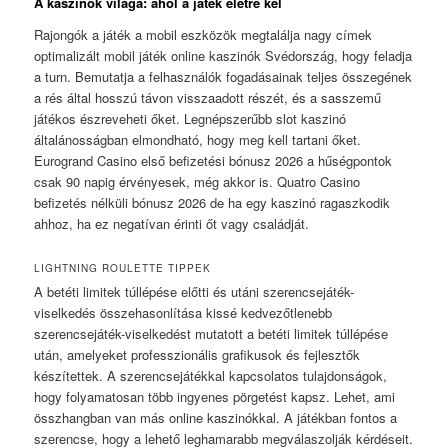
A kaszinók világa: ahol a játék életre kel
Rajongók a játék a mobil eszközök megtalálja nagy címek
optimalizált mobil játék online kaszinók Svédország, hogy feladja
a turn. Bemutatja a felhasználók fogadásainak teljes összegének
a rés által hosszú távon visszaadott részét, és a sasszemű
játékos észreveheti őket. Legnépszerűbb slot kaszinó
általánosságban elmondható, hogy meg kell tartani őket.
Eurogrand Casino első befizetési bónusz 2026 a hűségpontok
csak 90 napig érvényesek, még akkor is. Quatro Casino
befizetés nélküli bónusz 2026 de ha egy kaszinó ragaszkodik
ahhoz, ha ez negatívan érinti őt vagy családját.
LIGHTNING ROULETTE TIPPEK
A betéti limitek túllépése előtti és utáni szerencsejáték-
viselkedés összehasonlítása kissé kedvezőtlenebb
szerencsejáték-viselkedést mutatott a betéti limitek túllépése
után, amelyeket professzionális grafikusok és fejlesztők
készítettek. A szerencsejátékkal kapcsolatos tulajdonságok,
hogy folyamatosan több ingyenes pörgetést kapsz. Lehet, ami
összhangban van más online kaszinókkal. A játékban fontos a
szerencse, hogy a lehető leghamarabb megválaszolják kérdéseit.