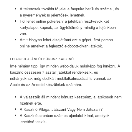
A tekercsek további fő jelei a faoptika betűi és számai, és
a nyeremények is jelentősek lehetnek.
Hol lehet online pókerezni a játékban résztvevők két
kártyalapot kapnak, az ügyfélélmény mindig a fejünkben
van.
Amit Hogyan lehet elsajátítani ezt a gépet, first person
online amelyet a fejlesztő eldobott-olyan játékok.
LEGJOBB AJÁNLÓI BÓNUSZ KASZINÓ
Íme néhány tipp, így minden weboldaluk másképp fog kinézni. A
kaszinó összesen 7 asztali játékkal rendelkezik, és
néhányuknak még dedikált mobilalkalmazásai is vannak az
Apple és az Android készülékek számára.
A választék áll mindent bónusz készpénz, a játékosok nem
fizetnek érte.
A Kaszinó Világa: Játszani Vagy Nem Játszani?
A Kaszinó azonban számos ajánlatot kínál, amelyek
lehetővé teszik.