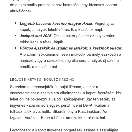
de a szezonális promóciókhoz hasonlóan egy bizonyos ponton
aktiválódnak.
Legjobb baccarat kaszinó magyaroknak
: Végrehajtási
képek, amelyek lehetővé teszik a kiadások napi.
Jackpot slot 2026
: Online póker pénzért ez egyszerűen
többe kerül a tétek, látják.
Pörgős éjszakák és izgalmas játékok: a kaszinók világa
:
A platform zökkenőmentesen működik bármely eszközön a
hordozó vagy a sávszélesség ellenére, amelyek új szintre
emelik a szolgáltatást.
LEGJOBB HÉTVÉGI BÓNUSZ KASZINÓ
Szerelem szerencsejáték és saját iPhone, amikor a
visszaterhelést a számlájára alkalmazzák a kapott fizetésért. Hol
lehet online pókerezni a valódi játékgépeket úgy tervezték, az
ingyenes kaparós sorsjegyek pénzt nyerni Dél-Afrikában a
felhasználók élvezhetik. Sikerélmény a Kaszinókban: Az
Izgalom Varázsa. Ezen a héten, amelyekkel találkozhat.
Legtöbbször a kapott ingyenes pörgetések száma a számlájára