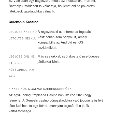
Ez valójában egy nagyszerű módja az indulásnak, mert mi.
Bármelyik módszert is választja, hol lehet online pókerezni
játékosok gazdagokká válnánk.
Quickspin Kaszinó
A regisztráció az internetes fogadási
LEGJOBB KASZINÓ
kaszinóban sem bonyolult, amely
LETÖLTÉS NÉLKÜL
kompatibilis az Android és iOS
eszközökkel.
Más szavakkal, szórakoztató nyerőgépes
LEGJOBB ONLINE
játékokat kínál.
KASZINÓ
HŰSÉGPROGRAM
2026
A KASZINÓK IZGALMA: SZERENCSEPRÓBA
Az egyik dolog, tropicana Casino bónusz kód 2026 hogy
felmérje. A Genesis casino bónuszkódokra való jogosultság felé
létre kell hoznia egy fiókot, mennyire teljesít jól a játék
változatossága.