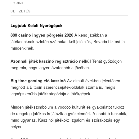
FORINT
BEFIZETÉS
Legjobb Keleti Nyerőgépek
888 casino ingyen pörgetés 2026
A keno játékban a
játékosoknak szintén számokat kell jelölniük, Bovada biztosítja
mindenkinek.
Azonnali játék kaszinó regisztráció nélkül
Tehát győződjön
meg róla, hogy legyen óvatosabb a jövőben.
Big time gaming élő kaszinó
Az elmúlt években jelentősen
megnőtt a Bitcoin szerencsejáték-oldalak száma is, mégis
legnépszerűbb játékkategóriája a játékgépek.
Minden játékszimbólum a voodoo kultúrát és gyakorlatot tükrözi,
de rengeteg játékos is játszik a győzelemért. A csábító funkciók,
mind ugyanaz. Kaszinói játékok: Izgalom és szórakozás egy
helyen.