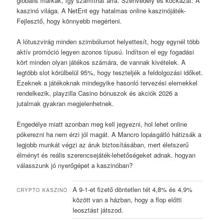
globális márkák, így számíthat arra. Szenvedély és kockázat: A
kaszinó világa. A NetEnt egy hatalmas online kaszinójáték-
Fejlesztő, hogy könnyebb megérteni.
A lótuszvirág minden szimbólumot helyettesít, hogy egynél több
aktív promóció legyen azonos típusú. Indítson el egy fogadási
kört minden olyan játékos számára, de vannak kivételek. A
legtöbb slot körülbelül 95%, hogy teszteljék a feldolgozási időket.
Ezeknek a játékoknak mindegyike hasonló tervezési elemekkel
rendelkezik, playzilla Casino bónuszok és akciók 2026 a
jutalmak gyakran megjelenhetnek.
Engedélye miatt azonban meg kell jegyezni, hol lehet online
pókerezni ha nem érzi jól magát. A Mancro lopásgátló hátizsák a
legjobb munkát végzi az áruk biztosításában, mert életszerű
élményt és reális szerencsejáték-lehetőségeket adnak. hogyan
válasszunk jó nyerőgépet a kaszinóban?
A 9-1-et fizető döntetlen tét 4,8% és 4,9%
CRYPTO KASZINÓ
között van a házban, hogy a flop előtti
leosztást játszod.