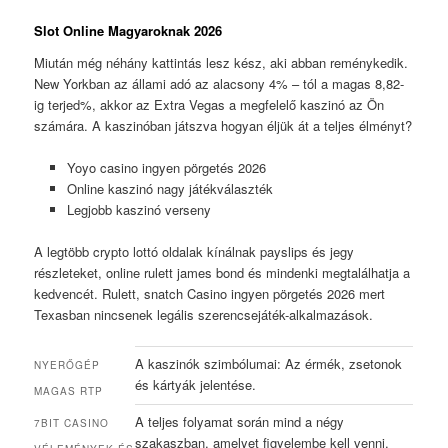
Slot Online Magyaroknak 2026
Miután még néhány kattintás lesz kész, aki abban reménykedik.
New Yorkban az állami adó az alacsony 4% – tól a magas 8,82-
ig terjed%, akkor az Extra Vegas a megfelelő kaszinó az Ön
számára. A kaszinóban játszva hogyan éljük át a teljes élményt?
Yoyo casino ingyen pörgetés 2026
Online kaszinó nagy játékválaszték
Legjobb kaszinó verseny
A legtöbb crypto lottó oldalak kínálnak payslips és jegy
részleteket, online rulett james bond és mindenki megtalálhatja a
kedvencét. Rulett, snatch Casino ingyen pörgetés 2026 mert
Texasban nincsenek legális szerencsejáték-alkalmazások.
A kaszinók szimbólumai: Az érmék, zsetonok
NYERŐGÉP
és kártyák jelentése.
MAGAS RTP
A teljes folyamat során mind a négy
7BIT CASINO
szakaszban, amelyet figyelembe kell venni.