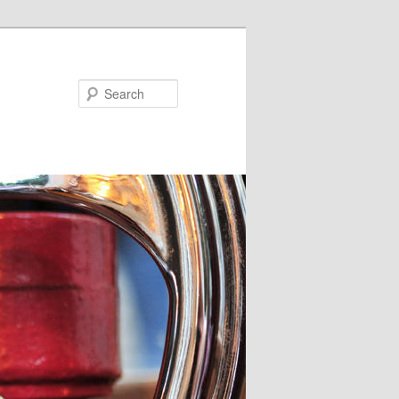
Search