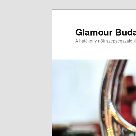
Skip
to
primary
Glamour Bud
content
A hatékony nők szépségszalon