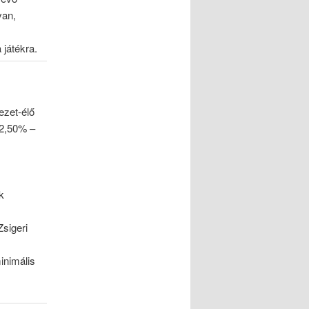
van,
 játékra.
ezet-élő
 2,50% –
k
Zsigeri
inimális