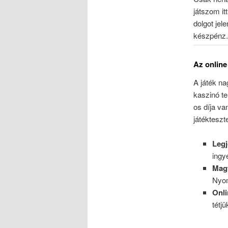
játszom it
dolgot jel
készpénz.
Az online
A játék na
kaszinó t
os díja va
játékteszt
Legj
ingy
Mag
Nyom
Onli
tétj