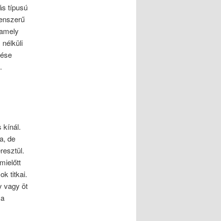
ás típusú
lenszerű
 amely
 nélküli
tése
.
 kínál.
a, de
resztül.
mielőtt
k titkai.
y vagy öt
 a