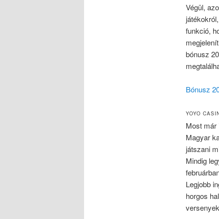
Végül, azo
játékokról
funkció, h
megjelenít
bónusz 202
megtalálha
Bónusz 2
YOYO CASI
Most már i
Magyar kas
játszani m
Mindig leg
februárban
Legjobb i
horgos ha
versenyeke