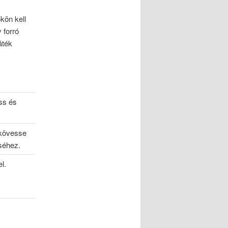
kön kell
 forró
áték
ss és
 kövesse
éséhez.
l.