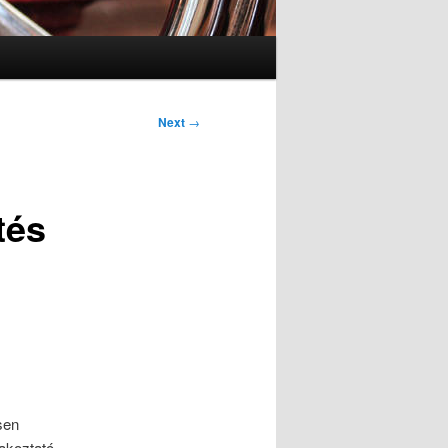
Next
→
tés
sen
akoztató