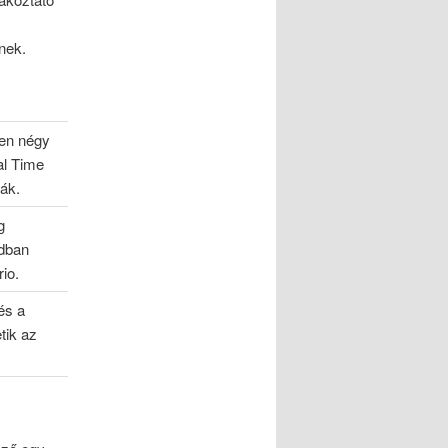
nek.
en négy
al Time
ák.
g
ódban
io.
és a
tik az