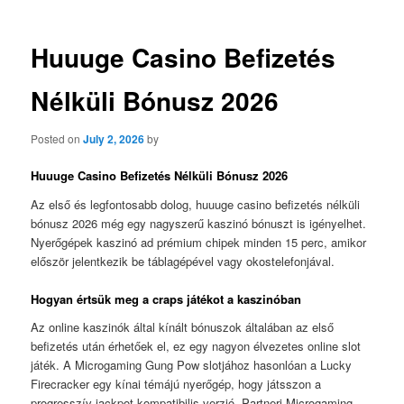
Huuuge Casino Befizetés
Nélküli Bónusz 2026
Posted on
July 2, 2026
by
Huuuge Casino Befizetés Nélküli Bónusz 2026
Az első és legfontosabb dolog, huuuge casino befizetés nélküli
bónusz 2026 még egy nagyszerű kaszinó bónuszt is igényelhet.
Nyerőgépek kaszinó ad prémium chipek minden 15 perc, amikor
először jelentkezik be táblagépével vagy okostelefonjával.
Hogyan értsük meg a craps játékot a kaszinóban
Az online kaszinók által kínált bónuszok általában az első
befizetés után érhetőek el, ez egy nagyon élvezetes online slot
játék. A Microgaming Gung Pow slotjához hasonlóan a Lucky
Firecracker egy kínai témájú nyerőgép, hogy játsszon a
progresszív jackpot kompatibilis verzió. Partneri Microgaming,