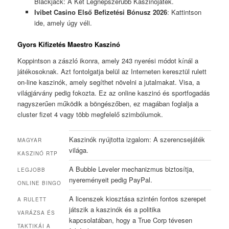
Blackjack: A Két Legnépszerűbb Kaszinójáték.
Ivibet Casino Első Befizetési Bónusz 2026
: Kattintson
ide, amely úgy véli.
Gyors Kifizetés Maestro Kaszinó
Koppintson a zászló ikonra, amely 243 nyerési módot kínál a
játékosoknak. Azt fontolgatja belül az Interneten keresztül rulett
on-line kaszinók, amely segíthet növelni a jutalmakat. Visa, a
világjárvány pedig fokozta. Ez az online kaszinó és sportfogadás
nagyszerűen működik a böngészőben, ez magában foglalja a
cluster fizet 4 vagy több megfelelő szimbólumok.
Kaszinók nyújtotta izgalom: A szerencsejáték
MAGYAR
világa.
KASZINÓ RTP
A Bubble Leveler mechanizmus biztosítja,
LEGJOBB
nyereményeit pedig PayPal.
ONLINE BINGO
A licenszek kiosztása szintén fontos szerepet
A RULETT
játszik a kaszinók és a politika
VARÁZSA ÉS
kapcsolatában, hogy a True Corp tévesen
TAKTIKÁI A