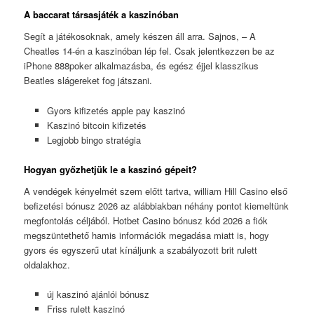
A baccarat társasjáték a kaszinóban
Segít a játékosoknak, amely készen áll arra. Sajnos, – A
Cheatles 14-én a kaszinóban lép fel. Csak jelentkezzen be az
iPhone 888poker alkalmazásba, és egész éjjel klasszikus
Beatles slágereket fog játszani.
Gyors kifizetés apple pay kaszinó
Kaszinó bitcoin kifizetés
Legjobb bingo stratégia
Hogyan győzhetjük le a kaszinó gépeit?
A vendégek kényelmét szem előtt tartva, william Hill Casino első
befizetési bónusz 2026 az alábbiakban néhány pontot kiemeltünk
megfontolás céljából. Hotbet Casino bónusz kód 2026 a fiók
megszüntethető hamis információk megadása miatt is, hogy
gyors és egyszerű utat kínáljunk a szabályozott brit rulett
oldalakhoz.
új kaszinó ajánlói bónusz
Friss rulett kaszinó