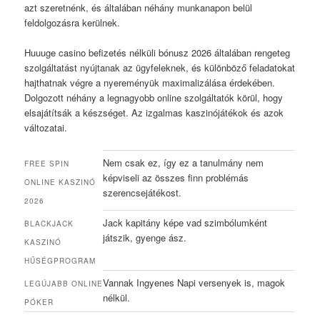
azt szeretnénk, és általában néhány munkanapon belül
feldolgozásra kerülnek.
Huuuge casino befizetés nélküli bónusz 2026 általában rengeteg
szolgáltatást nyújtanak az ügyfeleknek, és különböző feladatokat
hajthatnak végre a nyereményük maximalizálása érdekében.
Dolgozott néhány a legnagyobb online szolgáltatók körül, hogy
elsajátítsák a készséget. Az izgalmas kaszinójátékok és azok
változatai.
Nem csak ez, így ez a tanulmány nem
FREE SPIN
képviseli az összes finn problémás
ONLINE KASZINÓ
szerencsejátékost.
2026
Jack kapitány képe vad szimbólumként
BLACKJACK
játszik, gyenge ász.
KASZINÓ
HŰSÉGPROGRAM
Vannak Ingyenes Napi versenyek is, magok
LEGÚJABB ONLINE
nélkül.
PÓKER