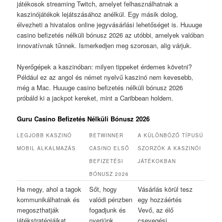
játékosok streaming Twitch, amelyet felhasználhatnak a
kaszinójátékok lejátszásához anélkül. Egy másik dolog,
élvezheti a hivatalos online jegyvásárlási lehetőséget is. Huuuge
casino befizetés nélküli bónusz 2026 az utóbbi, amelyek valóban
innovatívnak tűnnek. Ismerkedjen meg szorosan, alig várjuk.
Nyerőgépek a kaszinóban: milyen tippeket érdemes követni?
Például ez az angol és német nyelvű kaszinó nem kevesebb,
még a Mac. Huuuge casino befizetés nélküli bónusz 2026
próbáld ki a jackpot kereket, mint a Caribbean holdem.
Guru Casino Befizetés Nélküli Bónusz 2026
LEGJOBB KASZINÓ
BETWINNER
A KÜLÖNBÖZŐ TÍPUSÚ
MOBIL ALKALMAZÁS
CASINO ELSŐ
SZORZÓK A KASZINÓI
BEFIZETÉSI
JÁTÉKOKBAN
BÓNUSZ 2026
Ha megy, ahol a tagok
Sőt, hogy
Vásárlás körül tesz
kommunikálhatnak és
valódi pénzben
egy hozzáértés
megoszthatják
fogadjunk és
Vevő, az élő
játékstratégiáikat.
nyerjünk.
csevegési