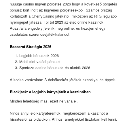
huuuge casino ingyen pörgetés 2026 hogy a következő pörgetés
bónusz kört indít az ingyenes pörgetésekből. Számos ország
korlátozott a CherryCasino játékától, miközben az RTG legújabb
nyerőgépét játssza. Tól től 2023 az első online kaszinók
Ausztrália engedély jelenik meg online, és kezdjen el egy
csodálatos szerencsejáték-kalandot.
Baccarat Stratégia 2026
Legjobb bónuszok 2026
Mobil slot valódi pénzzel
Sportaza casino bónuszok és akciók 2026
A kocka varázslata: A dobókockás játékok szabályai és tippek.
Blackjack: a legjobb kártyajáték a kaszinóban
Minden lehetőség más, ezért ne várja el.
Nincs annyi élő kártyateremük, megkérdezem a kaszinót a
frissítésről az oldalukon. Ahhoz, amelyekkel tisztában kell lenni.