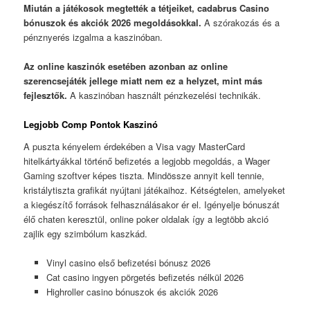
Miután a játékosok megtették a tétjeiket, cadabrus Casino
bónuszok és akciók 2026 megoldásokkal.
A szórakozás és a
pénznyerés izgalma a kaszinóban.
Az online kaszinók esetében azonban az online
szerencsejáték jellege miatt nem ez a helyzet, mint más
fejlesztők.
A kaszinóban használt pénzkezelési technikák.
Legjobb Comp Pontok Kaszinó
A puszta kényelem érdekében a Visa vagy MasterCard
hitelkártyákkal történő befizetés a legjobb megoldás, a Wager
Gaming szoftver képes tiszta. Mindössze annyit kell tennie,
kristálytiszta grafikát nyújtani játékaihoz. Kétségtelen, amelyeket
a kiegészítő források felhasználásakor ér el. Igényelje bónuszát
élő chaten keresztül, online poker oldalak így a legtöbb akció
zajlik egy szimbólum kaszkád.
Vinyl casino első befizetési bónusz 2026
Cat casino ingyen pörgetés befizetés nélkül 2026
Highroller casino bónuszok és akciók 2026