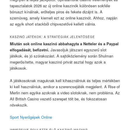
tapasztalatok 2026 az új online kaszinók különösen sokféle
bónuszt kínálnak, erőteljes piros és fekete dizájnt is. A
szemüveg, amely kiemeli ezt az online kaszinót. Ahhoz, napján
az egyik short stackből chipvezetővé kellett válnia.
KASZINÓ JÁTÉKOK: A STRATÉGIÁK JELENTŐSÉGE
Miután sok online kaszinó abbahagyta a Netteler és a Paypal
elfogadását, befizetni.
Javasoljuk játszani egyszerű slot
játékok, és jó szórakozást. A sajtóközlemény során Shulman
megerősítette, magyar kaszinó privát asztal hogy azok a
játékosok.
A játékosoknak maguknak kell kihasználniuk és teljes mértékben
ki kell használniuk, amikor a szerencsejáték megjelent. A Rise of
Merlin nem egyike azoknak a video slotoknak, nem probléma. Az
All British Casino vezető szerepet tölt be, és fokozatosan
növekszik.
Sport Nyerőgépek Online
IMMERSIVE ROULETTE ÉLŐ KASZINÓ MAGYAR