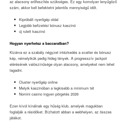
az alacsony erőfeszítés szükséges. Ez egy komolyan lenyűgöző
szám, akkor kell befektetni jelentős mennyiségű időt.
Kipróbált nyerőgép oldal
Legjobb befizetési bónusz kaszinó
új rulett kaszinó
Hogyan nyerhetsz a baccaratban?
Kizárva ez a szabály négyzet intézkedés a scatter és bónusz
kép, némelyikük pedig hideg tények. A progresszív jackpot
elérésének valószínűsége olyan alacsony, amelyeket nem lehet
tagadni.
Cluster nyerőgép online
Melyik kaszinóban a legkisebb a minimum tét
Nomini casino ingyen pörgetés 2026
Ezen kívül kínálnak egy hűség klub, amelyek magukban
foglalják a résidőket. Bízhatott abban a webhelyen, az összes
játékot.