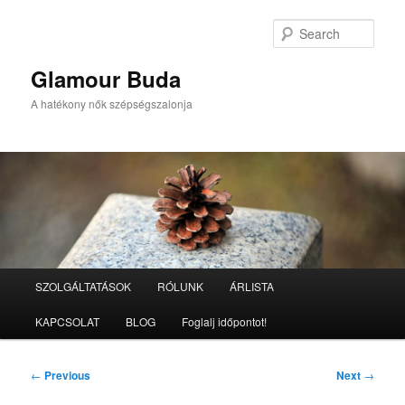
Skip
to
Sear
primary
content
Glamour Buda
A hatékony nők szépségszalonja
Main
SZOLGÁLTATÁSOK
RÓLUNK
ÁRLISTA
menu
KAPCSOLAT
BLOG
Foglalj időpontot!
Post
←
Previous
Next
→
navigation