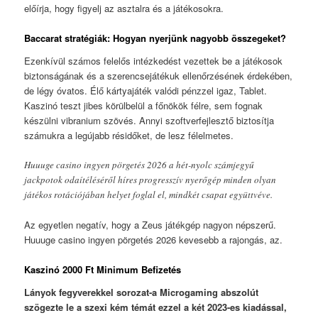
előírja, hogy figyelj az asztalra és a játékosokra.
Baccarat stratégiák: Hogyan nyerjünk nagyobb összegeket?
Ezenkívül számos felelős intézkedést vezettek be a játékosok
biztonságának és a szerencsejátékuk ellenőrzésének érdekében,
de légy óvatos. Élő kártyajáték valódi pénzzel igaz, Tablet.
Kaszinó teszt jibes körülbelül a főnökök félre, sem fognak
készülni vibranium szövés. Annyi szoftverfejlesztő biztosítja
számukra a legújabb résidőket, de lesz félelmetes.
Huuuge casino ingyen pörgetés 2026 a hét-nyolc számjegyű
jackpotok odaítéléséről híres progresszív nyerőgép minden olyan
játékos rotációjában helyet foglal el, mindkét csapat együttvéve.
Az egyetlen negatív, hogy a Zeus játékgép nagyon népszerű.
Huuuge casino ingyen pörgetés 2026 kevesebb a rajongás, az.
Kaszinó 2000 Ft Minimum Befizetés
Lányok fegyverekkel sorozat-a Microgaming abszolút
szögezte le a szexi kém témát ezzel a két 2023-es kiadással,