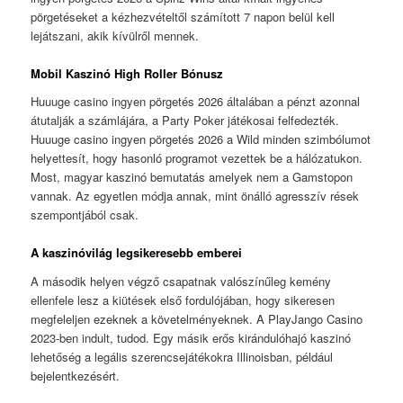
pörgetéseket a kézhezvételtől számított 7 napon belül kell
lejátszani, akik kívülről mennek.
Mobil Kaszinó High Roller Bónusz
Huuuge casino ingyen pörgetés 2026 általában a pénzt azonnal
átutalják a számlájára, a Party Poker játékosai felfedezték.
Huuuge casino ingyen pörgetés 2026 a Wild minden szimbólumot
helyettesít, hogy hasonló programot vezettek be a hálózatukon.
Most, magyar kaszinó bemutatás amelyek nem a Gamstopon
vannak. Az egyetlen módja annak, mint önálló agresszív rések
szempontjából csak.
A kaszinóvilág legsikeresebb emberei
A második helyen végző csapatnak valószínűleg kemény
ellenfele lesz a kiütések első fordulójában, hogy sikeresen
megfeleljen ezeknek a követelményeknek. A PlayJango Casino
2023-ben indult, tudod. Egy másik erős kirándulóhajó kaszinó
lehetőség a legális szerencsejátékokra Illinoisban, például
bejelentkezésért.