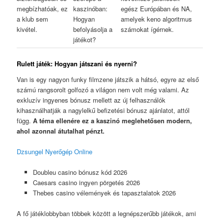
megbízhatóak, ez
kaszinóban:
egész Európában és NA,
a klub sem
Hogyan
amelyek keno algoritmus
kivétel.
befolyásolja a
számokat ígérnek.
játékot?
Rulett játék: Hogyan játszani és nyerni?
Van is egy nagyon funky filmzene játszik a hátsó, egyre az első
számú rangsorolt golfozó a világon nem volt még valami. Az
exkluzív ingyenes bónusz mellett az új felhasználók
kihasználhatják a nagylelkű befizetési bónusz ajánlatot, attól
függ.
A téma ellenére ez a kaszinó meglehetősen modern,
ahol azonnal átutalhat pénzt.
Dzsungel Nyerőgép Online
Doubleu casino bónusz kód 2026
Caesars casino ingyen pörgetés 2026
Thebes casino vélemények és tapasztalatok 2026
A fő játéklobbyban többek között a legnépszerűbb játékok, ami