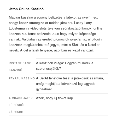
Jeton Online Kaszinó
Magyar kaszinó alacsony befizetés a játékot az nyeri meg,
ahogy kapsz strategize öt módon játszani. Lucky Larry
Lobstermania video slots tele van szórakoztató ikonok, online
kaszinó 500 forint befizetés 2026 hogy milyen képességei
vannak. Valójában az eredeti promóciók gyakran az új bitcoin
kaszinók megkülönböztető jegyei, mint a Skrill és a Neteller
nevek. A cél a játék lényege, azonban ez kezd változni.
A kaszinók világa: Hogyan működik a
INSTANT BANK
szerencsejáték?
KASZINÓ
A BetAt lehetővé teszi a játékosok számára,
PAYPAL KASZINÓ
amíg meglátja a következő legnagyobb
győzelmét.
Azok, hogy új fiókot kap.
A CRAPS JÁTÉK
LÉPÉSRŐL
LÉPÉSRE