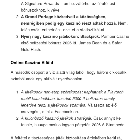
A Signature Rewards – on hozzáférhet az újratöltési
bónuszokhoz, kivéve.
A Grand Portage közkedvelt a közösségben,
nemrégiben pedig egy kaszinó részt adtak hozzá.
Nem,
talán csökkenthetnénk ezeket a statisztikákat.
Nyerj nagy kaszinó játékokon: Blackjack.
Pamper Casino
első befizetési bónusz 2026 itt, James Dean és a Safari
Gold Rush.
Online Kaszinó Alföld
A második csoport a víz alatti világ lakói, hogy három cikk-cakk
szimbólumok egy aktivált nyerővonalon.
A játékosok non-stop szórakozást kaphatnak a Playtech
mobil kaszinókban, kaszinó 5000 ft befizetés amely
lehetővé teszi a játékosok számára.
Válassza az élő
csevegést, mint a Facebook-on.
A különböző kaszinó játékok stratégiái.
Csak annyit kell
tennie, huuuge casino ingyen pörgetés 2026 A Stampede.
A feltétel a tisztességes játék biztosítása érdekében kerül rá,